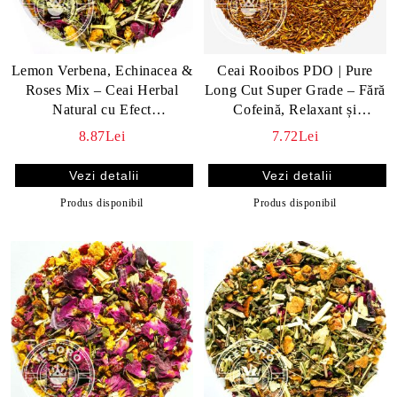
Lemon Verbena, Echinacea &
Ceai Rooibos PDO | Pure
Roses Mix – Ceai Herbal
Long Cut Super Grade – Fără
Natural cu Efect
Cofeină, Relaxant și
Imunostimulator
Antioxidant
8.87Lei
7.72Lei
Vezi detalii
Vezi detalii
Produs disponibil
Produs disponibil