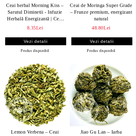
Ceai herbal Morning Kiss –
Ceai de Moringa Super Grade
Sarutul Diminetii - Infuzie
– Frunze premium, energizant
Herbală Energizantă | Ceai
natural
Natural cu Mate, Guarana si
8.35Lei
48.80Lei
Kombucha
Vezi detalii
Vezi detalii
Produs disponibil
Produs disponibil
Lemon Verbena – Ceai
Jiao Gu Lan – Iarba