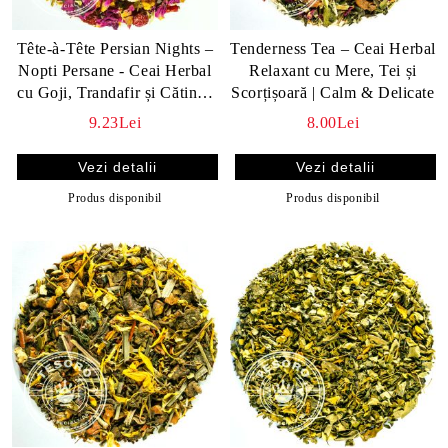
Tête-à-Tête Persian Nights –
Tenderness Tea – Ceai Herbal
Nopti Persane - Ceai Herbal
Relaxant cu Mere, Tei și
cu Goji, Trandafir și Cătină |
Scorțișoară | Calm & Delicate
Relaxare & Revigorare
9.23Lei
8.00Lei
Vezi detalii
Vezi detalii
Produs disponibil
Produs disponibil