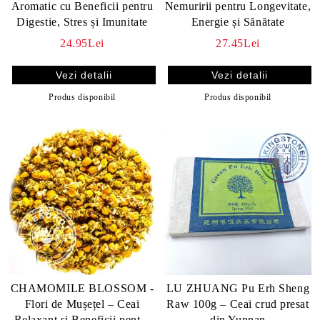
Aromatic cu Beneficii pentru
Nemuririi pentru Longevitate,
Digestie, Stres și Imunitate
Energie și Sănătate
24.95Lei
27.45Lei
Vezi detalii
Vezi detalii
Produs disponibil
Produs disponibil
CHAMOMILE BLOSSOM -
LU ZHUANG Pu Erh Sheng
Flori de Mușețel – Ceai
Raw 100g – Ceai crud presat
Relaxant și Beneficii pentru
din Yunnan