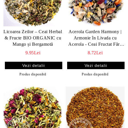
Licoarea Zeilor – Ceai Herbal
Acerola Garden Harmony |
& Fructe BIO ORGANIC cu
Armonie în Livada cu
Mango și Bergamotă
Acerola - Ceai Fructat Fără
Teină, cu Frunze, Flori și
9.95Lei
8.72Lei
Acerola
Vezi detalii
Vezi detalii
Produs disponibil
Produs disponibil