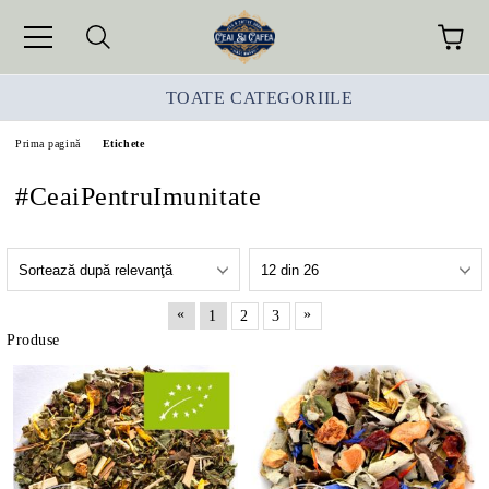
TOATE CATEGORIILE
Prima pagină
Etichete
#CeaiPentruImunitate
«
»
1
2
3
Produse