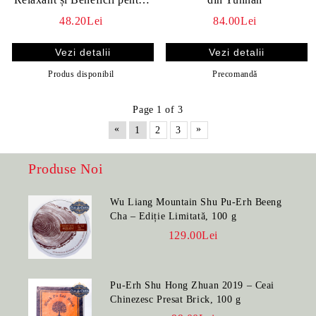
Sănătate
48.20Lei
84.00Lei
Vezi detalii
Vezi detalii
Produs disponibil
Precomandă
Page 1 of 3
«
»
1
2
3
Produse Noi
Wu Liang Mountain Shu Pu-Erh Beeng
Cha – Ediție Limitată, 100 g
129.00Lei
Pu-Erh Shu Hong Zhuan 2019 – Ceai
Chinezesc Presat Brick, 100 g