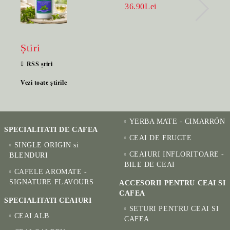
BENEFIC PENTRU SĂNĂTATE
36.90Lei
Știri
RSS știri
Vezi toate știrile
YERBA MATE - CIMARRÓN
SPECIALITATI DE CAFEA
CEAI DE FRUCTE
SINGLE ORIGIN si
CEAIURI INFLORITOARE -
BLENDURI
BILE DE CEAI
CAFELE AROMATE -
SIGNATURE FLAVOURS
ACCESORII PENTRU CEAI SI
CAFEA
SPECIALITATI CEAIURI
SETURI PENTRU CEAI SI
CEAI ALB
CAFEA