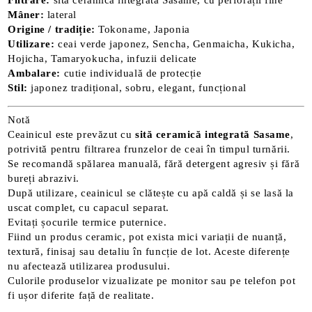
Filtrare:
sită ceramică integrată Sasame, cu perforații fine
Mâner:
lateral
Origine / tradiție:
Tokoname, Japonia
Utilizare:
ceai verde japonez, Sencha, Genmaicha, Kukicha,
Hojicha, Tamaryokucha, infuzii delicate
Ambalare:
cutie individuală de protecție
Stil:
japonez tradițional, sobru, elegant, funcțional
Notă
Ceainicul este prevăzut cu
sită ceramică integrată Sasame
,
potrivită pentru filtrarea frunzelor de ceai în timpul turnării.
Se recomandă spălarea manuală, fără detergent agresiv și fără
bureți abrazivi.
După utilizare, ceainicul se clătește cu apă caldă și se lasă la
uscat complet, cu capacul separat.
Evitați șocurile termice puternice.
Fiind un produs ceramic, pot exista mici variații de nuanță,
textură, finisaj sau detaliu în funcție de lot. Aceste diferențe
nu afectează utilizarea produsului.
Culorile produselor vizualizate pe monitor sau pe telefon pot
fi ușor diferite față de realitate.