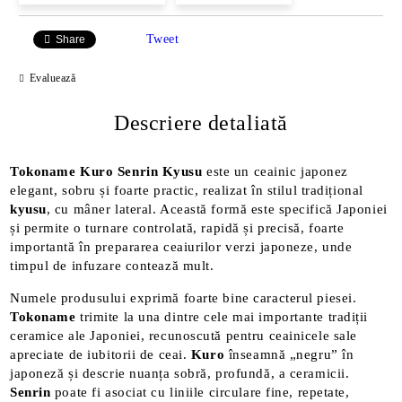
Tweet
Share
Evaluează
Descriere detaliată
Tokoname Kuro Senrin Kyusu
este un ceainic japonez
elegant, sobru și foarte practic, realizat în stilul tradițional
kyusu
, cu mâner lateral. Această formă este specifică Japoniei
și permite o turnare controlată, rapidă și precisă, foarte
importantă în prepararea ceaiurilor verzi japoneze, unde
timpul de infuzare contează mult.
Numele produsului exprimă foarte bine caracterul piesei.
Tokoname
trimite la una dintre cele mai importante tradiții
ceramice ale Japoniei, recunoscută pentru ceainicele sale
apreciate de iubitorii de ceai.
Kuro
înseamnă „negru” în
japoneză și descrie nuanța sobră, profundă, a ceramicii.
Senrin
poate fi asociat cu liniile circulare fine, repetate,