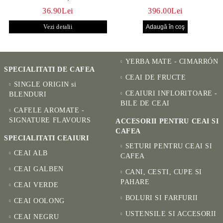
CALM ȘI BENEFIC
HANAKO, CEAINIC SI 4
36.90Lei
396.00Lei
PENTRU SĂNĂTATE
CUPE PICTATE MANUAL
Vezi detalii
YERBA MATE - CIMARRÓN
SPECIALITATI DE CAFEA
CEAI DE FRUCTE
SINGLE ORIGIN si
CEAIURI INFLORITOARE -
BLENDURI
BILE DE CEAI
CAFELE AROMATE -
SIGNATURE FLAVOURS
ACCESORII PENTRU CEAI SI
CAFEA
SPECIALITATI CEAIURI
SETURI PENTRU CEAI SI
CEAI ALB
CAFEA
CEAI GALBEN
CANI, CESTI, CUPE SI
PAHARE
CEAI VERDE
BOLURI SI FARFURII
CEAI OOLONG
USTENSILE SI ACCESORII
CEAI NEGRU