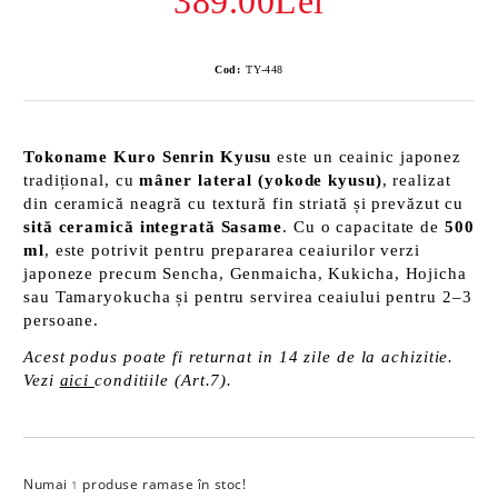
389.00Lei
Cod:
TY-448
Tokoname Kuro Senrin Kyusu
este un ceainic japonez
tradițional, cu
mâner lateral (yokode kyusu)
, realizat
din ceramică neagră cu textură fin striată și prevăzut cu
sită ceramică integrată Sasame
. Cu o capacitate de
500
ml
, este potrivit pentru prepararea ceaiurilor verzi
japoneze precum Sencha, Genmaicha, Kukicha, Hojicha
sau Tamaryokucha și pentru servirea ceaiului pentru 2–3
persoane.
Acest podus poate fi returnat in 14 zile de la achizitie.
Vezi
aici
conditiile (Art.7).
Numai
produse ramase în stoc!
Îmi doresc
1