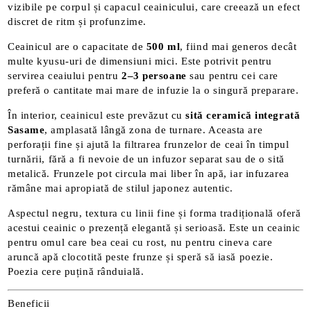
vizibile pe corpul și capacul ceainicului, care creează un efect
discret de ritm și profunzime.
Ceainicul are o capacitate de
500 ml
, fiind mai generos decât
multe kyusu-uri de dimensiuni mici. Este potrivit pentru
servirea ceaiului pentru
2–3 persoane
sau pentru cei care
preferă o cantitate mai mare de infuzie la o singură preparare.
În interior, ceainicul este prevăzut cu
sită ceramică integrată
Sasame
, amplasată lângă zona de turnare. Aceasta are
perforații fine și ajută la filtrarea frunzelor de ceai în timpul
turnării, fără a fi nevoie de un infuzor separat sau de o sită
metalică. Frunzele pot circula mai liber în apă, iar infuzarea
rămâne mai apropiată de stilul japonez autentic.
Aspectul negru, textura cu linii fine și forma tradițională oferă
acestui ceainic o prezență elegantă și serioasă. Este un ceainic
pentru omul care bea ceai cu rost, nu pentru cineva care
aruncă apă clocotită peste frunze și speră să iasă poezie.
Poezia cere puțină rânduială.
Beneficii