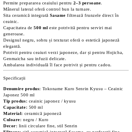
Permite prepararea ceaiului pentru
2–3 persoane
.
Mânerul lateral oferă control bun la turnare.
Sita ceramică integrată
Sasame
filtrează frunzele direct în
ceainic.
Capacitatea de
500 ml
este potrivită pentru serviri mai
generoase.
Designul negru, sobru și texturat oferă o estetică japoneză
elegantă.
Potrivit pentru ceaiuri verzi japoneze, dar și pentru Hojicha,
Genmaicha sau infuzii delicate.
Ambalarea individuală îl face potrivit și pentru cadou.
Specificații
Denumire produs:
Tokoname Kuro Senrin Kyusu – Ceainic
Japonez 500 ml
Tip produs:
ceainic japonez / kyusu
Capacitate:
500 ml
Material:
ceramică japoneză
Culoare:
negru / Kuro
Decor:
linii circulare fine, stil Senrin