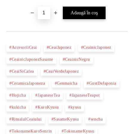
#AccesoriiCeai
#CeaiJaponez
#CeainicJaponez
#CeainicJaponezSasame
#CeainicNegru
#CeaiSiCafea
#CeaiVerdeJaponez
#CeramicaJaponeza
#Genmaicha
#GustDeJaponia
#Hojicha
#JapaneseTea
#JapaneseTeapot
#kukicha
#KuroKyusu
#kyusu
#RitualulCeaiului
#SasameKyusu
#sencha
#TokonameKuroSenrin
#TokonameKyusu