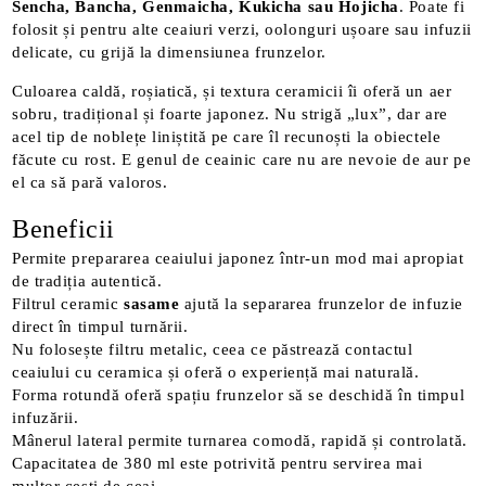
Sencha, Bancha, Genmaicha, Kukicha sau Hojicha
. Poate fi
folosit și pentru alte ceaiuri verzi, oolonguri ușoare sau infuzii
delicate, cu grijă la dimensiunea frunzelor.
Culoarea caldă, roșiatică, și textura ceramicii îi oferă un aer
sobru, tradițional și foarte japonez. Nu strigă „lux”, dar are
acel tip de noblețe liniștită pe care îl recunoști la obiectele
făcute cu rost. E genul de ceainic care nu are nevoie de aur pe
el ca să pară valoros.
Beneficii
Permite prepararea ceaiului japonez într-un mod mai apropiat
de tradiția autentică.
Filtrul ceramic
sasame
ajută la separarea frunzelor de infuzie
direct în timpul turnării.
Nu folosește filtru metalic, ceea ce păstrează contactul
ceaiului cu ceramica și oferă o experiență mai naturală.
Forma rotundă oferă spațiu frunzelor să se deschidă în timpul
infuzării.
Mânerul lateral permite turnarea comodă, rapidă și controlată.
Capacitatea de 380 ml este potrivită pentru servirea mai