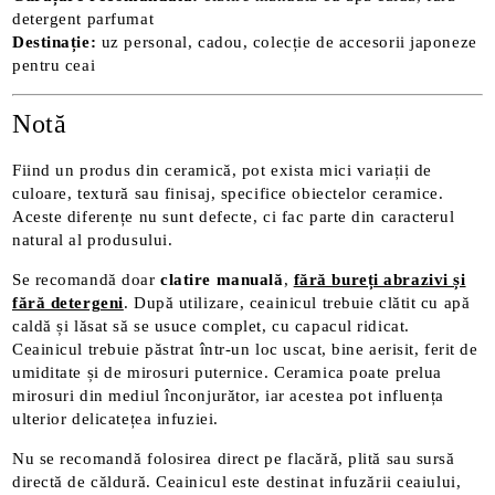
detergent parfumat
Destinație:
uz personal, cadou, colecție de accesorii japoneze
pentru ceai
Notă
Fiind un produs din ceramică, pot exista mici variații de
culoare, textură sau finisaj, specifice obiectelor ceramice.
Aceste diferențe nu sunt defecte, ci fac parte din caracterul
natural al produsului.
Se recomandă doar
clatire manuală
,
fără bureți abrazivi și
fără detergeni
. După utilizare, ceainicul trebuie clătit cu apă
caldă și lăsat să se usuce complet, cu capacul ridicat.
Ceainicul trebuie păstrat într-un loc uscat, bine aerisit, ferit de
umiditate și de mirosuri puternice. Ceramica poate prelua
mirosuri din mediul înconjurător, iar acestea pot influența
ulterior delicatețea infuziei.
Nu se recomandă folosirea direct pe flacără, plită sau sursă
directă de căldură. Ceainicul este destinat infuzării ceaiului,