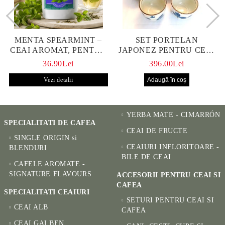
MENTA SPEARMINT –
SET PORTELAN
CEAI AROMAT, PENTRU
JAPONEZ PENTRU CEAI
CALM ȘI BENEFIC
HANAKO, CEAINIC SI 4
36.90Lei
396.00Lei
PENTRU SĂNĂTATE
CUPE PICTATE MANUAL
Vezi detalii
YERBA MATE - CIMARRÓN
SPECIALITATI DE CAFEA
CEAI DE FRUCTE
SINGLE ORIGIN si
CEAIURI INFLORITOARE -
BLENDURI
BILE DE CEAI
CAFELE AROMATE -
SIGNATURE FLAVOURS
ACCESORII PENTRU CEAI SI
CAFEA
SPECIALITATI CEAIURI
SETURI PENTRU CEAI SI
CEAI ALB
CAFEA
CEAI GALBEN