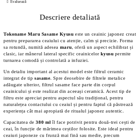
Evaluează
Descriere detaliată
Tokoname Maru Sasame Kyusu
este un ceainic japonez creat
pentru prepararea ceaiului cu atenție, calm și precizie. Forma
sa rotundă, numită adesea
maru
, oferă un aspect echilibrat și
clasic, iar mânerul lateral specific ceainicelor
kyusu
permite
turnarea comodă și controlată a infuziei.
Un detaliu important al acestui model este filtrul ceramic
integrat de tip
sasame
. Spre deosebire de filtrele metalice
adăugate ulterior, filtrul sasame face parte din corpul
ceainicului și este realizat din aceeași ceramică. Acest tip de
filtru este apreciat pentru aspectul său tradițional, pentru
naturalețea contactului cu ceaiul și pentru faptul că păstrează
experiența cât mai apropiată de ritualul japonez autentic.
Capacitatea de
380 ml
îl face potrivit pentru două-trei cești de
ceai, în funcție de mărimea ceștilor folosite. Este ideal pentru
ceaiuri japoneze cu frunză mai fină sau medie, precum