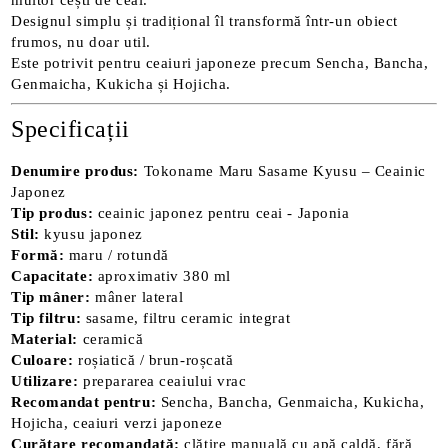
multor cești de ceai.
Designul simplu și tradițional îl transformă într-un obiect
frumos, nu doar util.
Este potrivit pentru ceaiuri japoneze precum Sencha, Bancha,
Genmaicha, Kukicha și Hojicha.
Specificații
Denumire produs:
Tokoname Maru Sasame Kyusu – Ceainic
Japonez
Tip produs:
ceainic japonez pentru ceai - Japonia
Stil:
kyusu japonez
Formă:
maru / rotundă
Capacitate:
aproximativ 380 ml
Tip mâner:
mâner lateral
Tip filtru:
sasame, filtru ceramic integrat
Material:
ceramică
Culoare:
roșiatică / brun-roșcată
Utilizare:
prepararea ceaiului vrac
Recomandat pentru:
Sencha, Bancha, Genmaicha, Kukicha,
Hojicha, ceaiuri verzi japoneze
Curățare recomandată:
clătire manuală cu apă caldă, fără