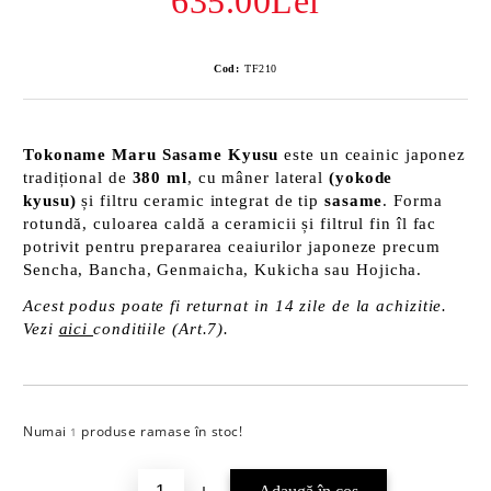
635.00Lei
Cod:
TF210
Tokoname Maru Sasame Kyusu
este un ceainic japonez
tradițional de
380 ml
, cu mâner lateral
(yokode
kyusu)
și filtru ceramic integrat de tip
sasame
. Forma
rotundă, culoarea caldă a ceramicii și filtrul fin îl fac
potrivit pentru prepararea ceaiurilor japoneze precum
Sencha, Bancha, Genmaicha, Kukicha sau Hojicha.
Acest podus poate fi returnat in 14 zile de la achizitie.
Vezi
aici
conditiile (Art.7).
Numai
produse ramase în stoc!
Îmi doresc
1