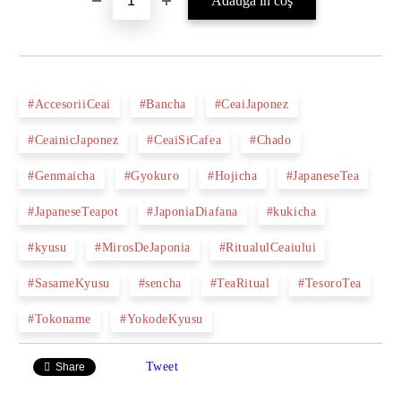
#AccesoriiCeai
#Bancha
#CeaiJaponez
#CeainicJaponez
#CeaiSiCafea
#Chado
#Genmaicha
#Gyokuro
#Hojicha
#JapaneseTea
#JapaneseTeapot
#JaponiaDiafana
#kukicha
#kyusu
#MirosDeJaponia
#RitualulCeaiului
#SasameKyusu
#sencha
#TeaRitual
#TesoroTea
#Tokoname
#YokodeKyusu
Tweet
Share