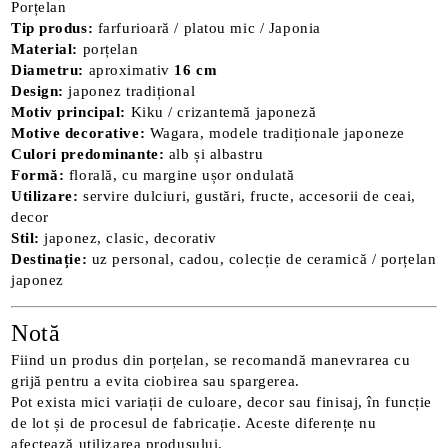
Porțelan
Tip produs:
farfurioară / platou mic / Japonia
Material:
porțelan
Diametru:
aproximativ
16 cm
Design:
japonez tradițional
Motiv principal:
Kiku / crizantemă japoneză
Motive decorative:
Wagara, modele tradiționale japoneze
Culori predominante:
alb și albastru
Formă:
florală, cu margine ușor ondulată
Utilizare:
servire dulciuri, gustări, fructe, accesorii de ceai,
decor
Stil:
japonez, clasic, decorativ
Destinație:
uz personal, cadou, colecție de ceramică / porțelan
japonez
Notă
Fiind un produs din porțelan, se recomandă manevrarea cu
grijă pentru a evita ciobirea sau spargerea.
Pot exista mici variații de culoare, decor sau finisaj, în funcție
de lot și de procesul de fabricație. Aceste diferențe nu
afectează utilizarea produsului.