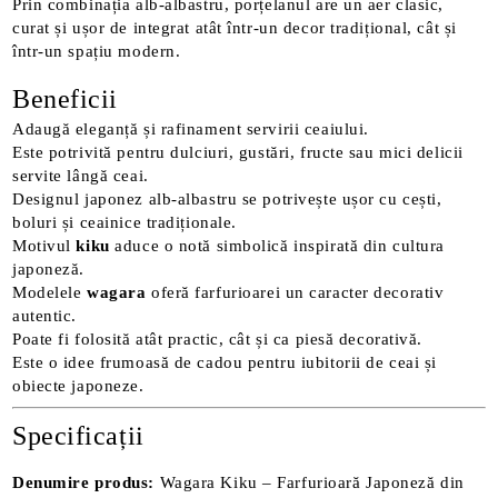
Prin combinația alb-albastru, porțelanul are un aer clasic,
curat și ușor de integrat atât într-un decor tradițional, cât și
într-un spațiu modern.
Beneficii
Adaugă eleganță și rafinament servirii ceaiului.
Este potrivită pentru dulciuri, gustări, fructe sau mici delicii
servite lângă ceai.
Designul japonez alb-albastru se potrivește ușor cu cești,
boluri și ceainice tradiționale.
Motivul
kiku
aduce o notă simbolică inspirată din cultura
japoneză.
Modelele
wagara
oferă farfurioarei un caracter decorativ
autentic.
Poate fi folosită atât practic, cât și ca piesă decorativă.
Este o idee frumoasă de cadou pentru iubitorii de ceai și
obiecte japoneze.
Specificații
Denumire produs:
Wagara Kiku – Farfurioară Japoneză din