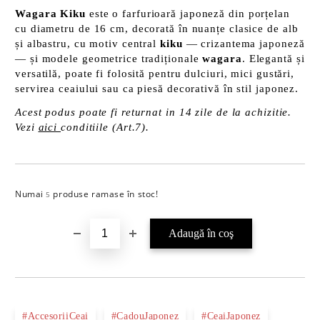
Wagara Kiku
este o farfurioară japoneză din porțelan
cu diametru de 16 cm, decorată în nuanțe clasice de alb
și albastru, cu motiv central
kiku
— crizantema japoneză
— și modele geometrice tradiționale
wagara
. Elegantă și
versatilă, poate fi folosită pentru dulciuri, mici gustări,
servirea ceaiului sau ca piesă decorativă în stil japonez.
Acest podus poate fi returnat in 14 zile de la achizitie.
Vezi
aici
conditiile (Art.7).
Numai
produse ramase în stoc!
Îmi doresc
5
#AccesoriiCeai
#CadouJaponez
#CeaiJaponez