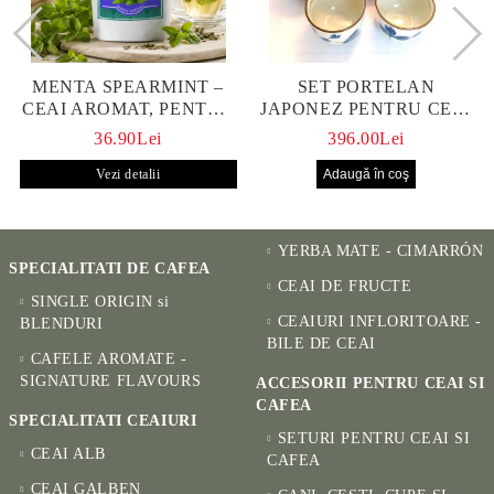
MENTA SPEARMINT –
SET PORTELAN
CEAI AROMAT, PENTRU
JAPONEZ PENTRU CEAI
CALM ȘI BENEFIC
HANAKO, CEAINIC SI 4
36.90Lei
396.00Lei
PENTRU SĂNĂTATE
CUPE PICTATE MANUAL
Vezi detalii
YERBA MATE - CIMARRÓN
SPECIALITATI DE CAFEA
CEAI DE FRUCTE
SINGLE ORIGIN si
CEAIURI INFLORITOARE -
BLENDURI
BILE DE CEAI
CAFELE AROMATE -
SIGNATURE FLAVOURS
ACCESORII PENTRU CEAI SI
CAFEA
SPECIALITATI CEAIURI
SETURI PENTRU CEAI SI
CEAI ALB
CAFEA
CEAI GALBEN