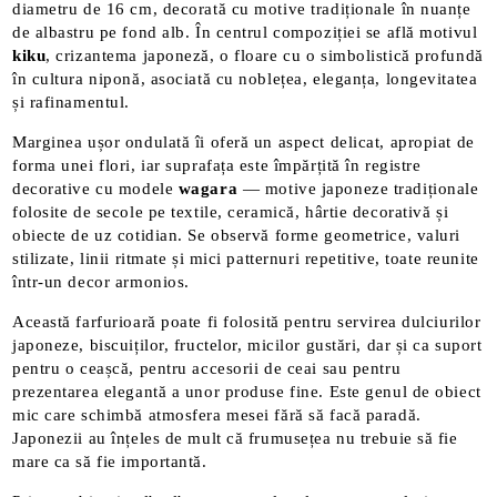
diametru de 16 cm, decorată cu motive tradiționale în nuanțe
de albastru pe fond alb. În centrul compoziției se află motivul
kiku
, crizantema japoneză, o floare cu o simbolistică profundă
în cultura niponă, asociată cu noblețea, eleganța, longevitatea
și rafinamentul.
Marginea ușor ondulată îi oferă un aspect delicat, apropiat de
forma unei flori, iar suprafața este împărțită în registre
decorative cu modele
wagara
— motive japoneze tradiționale
folosite de secole pe textile, ceramică, hârtie decorativă și
obiecte de uz cotidian. Se observă forme geometrice, valuri
stilizate, linii ritmate și mici patternuri repetitive, toate reunite
într-un decor armonios.
Această farfurioară poate fi folosită pentru servirea dulciurilor
japoneze, biscuiților, fructelor, micilor gustări, dar și ca suport
pentru o ceașcă, pentru accesorii de ceai sau pentru
prezentarea elegantă a unor produse fine. Este genul de obiect
mic care schimbă atmosfera mesei fără să facă paradă.
Japonezii au înțeles de mult că frumusețea nu trebuie să fie
mare ca să fie importantă.