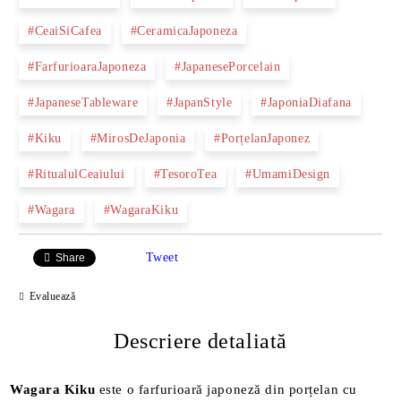
#CeaiSiCafea
#CeramicaJaponeza
#FarfurioaraJaponeza
#JapanesePorcelain
#JapaneseTableware
#JapanStyle
#JaponiaDiafana
#Kiku
#MirosDeJaponia
#PorțelanJaponez
#RitualulCeaiului
#TesoroTea
#UmamiDesign
#Wagara
#WagaraKiku
Tweet
Share
Evaluează
Descriere detaliată
Wagara Kiku
este o farfurioară japoneză din porțelan cu