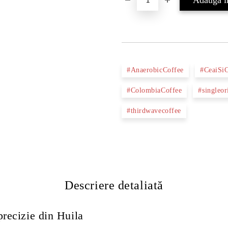
#AnaerobicCoffee
#CeaiSi
#ColombiaCoffee
#singleor
#thirdwavecoffee
Descriere detaliată
precizie din Huila