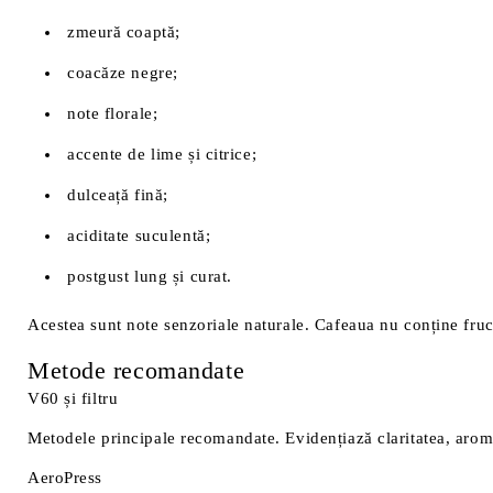
zmeură coaptă;
coacăze negre;
note florale;
accente de lime și citrice;
dulceață fină;
aciditate suculentă;
postgust lung și curat.
Acestea sunt note senzoriale naturale. Cafeaua nu conține fruc
Metode recomandate
V60 și filtru
Metodele principale recomandate. Evidențiază claritatea, aromel
AeroPress