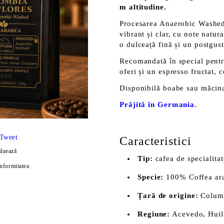
m altitudine.
Procesarea Anaerobic Washed,
vibrant și clar, cu note natur
o dulceață fină și un postgust
Recomandată în special pentr
oferi și un espresso fructat,
Disponibilă boabe sau măcina
Prăjită în Germania.
Tweet
Caracteristici
luează
Tip:
cafea de specialitat
onformitatea
Specie:
100% Coffea ar
Țară de origine:
Colum
Regiune:
Acevedo, Huil