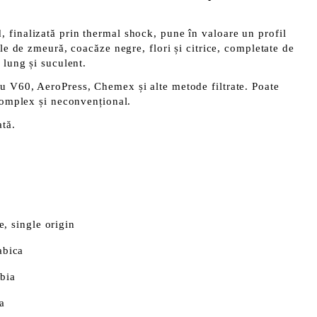
 finalizată prin thermal shock, pune în valoare un profil
ale de zmeură, coacăze negre, flori și citrice, completate de
 lung și suculent.
u V60, AeroPress, Chemex și alte metode filtrate. Poate
 complex și neconvențional.
tă.
e, single origin
abica
bia
a