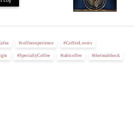
Cafea
#coffeeexperience
#CoffeeLovers
igin
#SpecialtyCoffee
#tabicoffee
#thermalshock