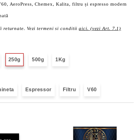
60, AeroPress, Chemex, Kalita, filtru și espresso modern
nată
i returnate. Vezi termeni si conditii
aici. (vezi Art. 7.1)
250g
500g
1Kg
ineta
Espressor
Filtru
V60
Îmi doresc