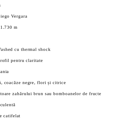
s
iego Vergara
 1.730 m
ashed cu thermal shock
ofil pentru claritate
ania
 coacăze negre, flori și citrice
toare zahărului brun sau bomboanelor de fructe
uculentă
e catifelat