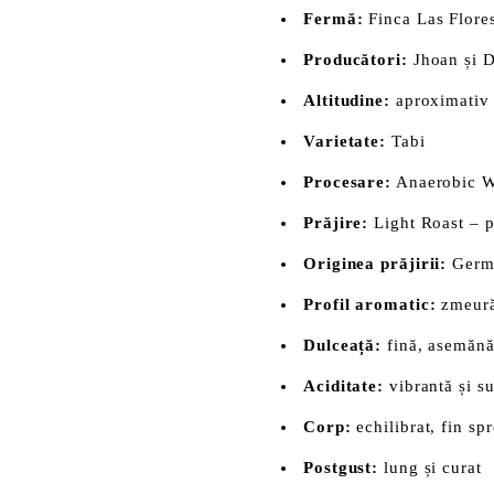
Fermă:
Finca Las Flore
Producători:
Jhoan și D
Altitudine:
aproximativ
Varietate:
Tabi
Procesare:
Anaerobic W
Prăjire:
Light Roast – pr
Originea prăjirii:
Germ
Profil aromatic:
zmeură,
Dulceață:
fină, asemănă
Aciditate:
vibrantă și s
Corp:
echilibrat, fin spr
Postgust:
lung și curat