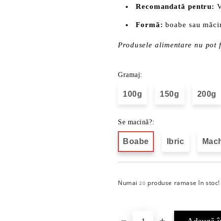
Recomandată pentru:
V
Formă:
boabe sau măci
Produsele alimentare nu pot f
Gramaj:
100g
150g
200g
Se macină?:
Boabe
Ibric
Mach
Numai
produse ramase în stoc!
20