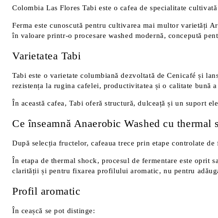
Colombia Las Flores Tabi este o cafea de specialitate cultivat
Ferma este cunoscută pentru cultivarea mai multor varietăți Ara
în valoare printr-o procesare washed modernă, concepută pentru
Varietatea Tabi
Tabi este o varietate columbiană dezvoltată de Cenicafé și lans
rezistența la rugina cafelei, productivitatea și o calitate bună a 
În această cafea, Tabi oferă structură, dulceață și un suport ele
Ce înseamnă Anaerobic Washed cu thermal 
După selecția fructelor, cafeaua trece prin etape controlate de
În etapa de thermal shock, procesul de fermentare este oprit sau
clarității și pentru fixarea profilului aromatic, nu pentru adău
Profil aromatic
În ceașcă se pot distinge: