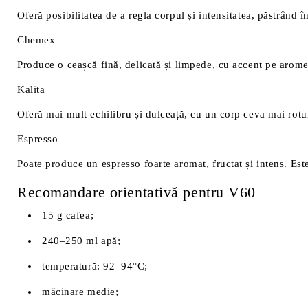
Oferă posibilitatea de a regla corpul și intensitatea, păstrând în
Chemex
Produce o ceașcă fină, delicată și limpede, cu accent pe aromele
Kalita
Oferă mai mult echilibru și dulceață, cu un corp ceva mai rot
Espresso
Poate produce un espresso foarte aromat, fructat și intens. Est
Recomandare orientativă pentru V60
15 g cafea;
240–250 ml apă;
temperatură: 92–94°C;
măcinare medie;