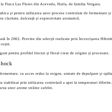
ă la Finca Las Flores din Acevedo, Huila, de familia Vergara.
bica și pentru utilizarea unor procese controlate de fermentare și 
 claritate, dulceață și expresivitate aromatică.
ată în 2002. Provine din selecții realizate prin încrucișarea Hibr
ceștii.
gant pentru profilul fructat și floral creat de origine și procesare.
shock
 fermentare, cu acces redus la oxigen, urmate de depulpare și spăla
 stabilizat prin utilizarea controlată a apei la temperaturi diferite
garea unor arome străine cafelei.