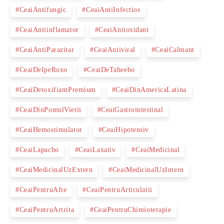
#CeaiAntifungic
#CeaiAntiInfectios
#CeaiAntiinflamator
#CeaiAntioxidant
#CeaiAntiParazitar
#CeaiAntiviral
#CeaiCalmant
#CeaiDeIpeRoxo
#CeaiDeTaheebo
#CeaiDetoxifiantPremium
#CeaiDinAmericaLatina
#CeaiDinPomulVietii
#CeaiGastrointestinal
#CeaiHemostimulator
#CeaiHipotensiv
#CeaiLapacho
#CeaiLaxativ
#CeaiMedicinal
#CeaiMedicinalUzExtern
#CeaiMedicinalUzIntern
#CeaiPentruAfte
#CeaiPentruArticulatii
#CeaiPentruArtrita
#CeaiPentruChimioterapie