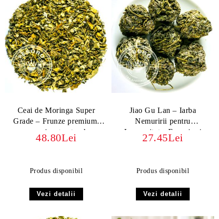
Ceai de Moringa Super
Jiao Gu Lan – Iarba
Grade – Frunze premium,
Nemuririi pentru
energizant natural
Longevitate, Energie și
48.80Lei
27.45Lei
Sănătate
Produs disponibil
Produs disponibil
Vezi detalii
Vezi detalii