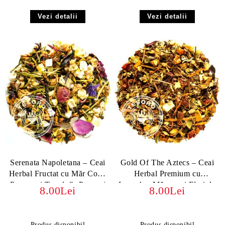
Vezi detalii
Vezi detalii
Serenata Napoletana – Ceai
Gold Of The Aztecs – Ceai
Herbal Fructat cu Măr Copt,
Herbal Premium cu
Papaya și Trandafir Persan |
Lapacho, Măceșe și Flori de
8.00Lei
8.00Lei
Fără Teină, Ideal pentru
Tei
Relaxare
Produs disponibil
Produs disponibil