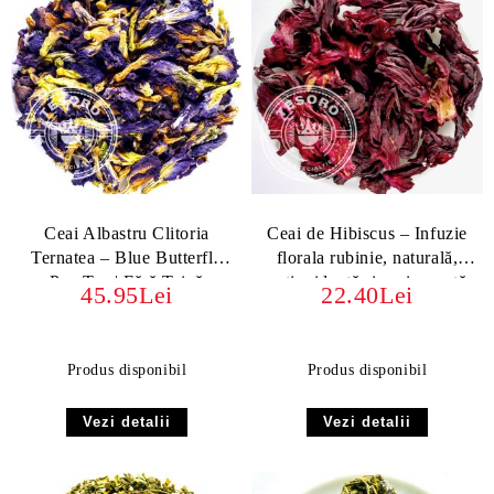
Ceai Albastru Clitoria
Ceai de Hibiscus – Infuzie
Ternatea – Blue Butterfly
florala rubinie, naturală,
Pea Tea | Fără Teină
antioxidantă si revigorantă
45.95Lei
22.40Lei
Produs disponibil
Produs disponibil
Vezi detalii
Vezi detalii