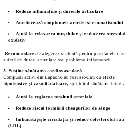
Reduce inflamațiile și durerile articulare
Ameliorează simptomele artritei și reumatismului
Ajută la relaxarea mușchilor și reducerea stresului
oxidativ
Recomandare
: O alegere excelentă pentru persoanele care
suferă de dureri articulare sau probleme inflamatorii.
5. Susține sănătatea cardiovasculară
Compușii activi din Lapacho au fost asociați cu efecte
hipotensive și vasodilatatoare
, sprijinind sănătatea inimii.
Ajută la reglarea tensiunii arteriale
Reduce riscul formării cheagurilor de sânge
Îmbunătățește circulația și reduce colesterolul rău
(LDL)