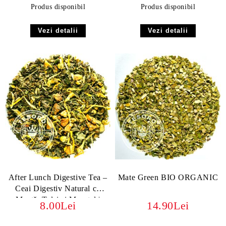
Produs disponibil
Produs disponibil
Vezi detalii
Vezi detalii
After Lunch Digestive Tea –
Mate Green BIO ORGANIC
Ceai Digestiv Natural cu
Mentă, Tulsi și Mușețel |
8.00Lei
14.90Lei
Relaxare și Confort Gastric