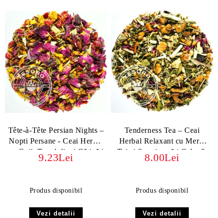
Tête-à-Tête Persian Nights –
Tenderness Tea – Ceai
Nopti Persane - Ceai Herbal
Herbal Relaxant cu Mere,
cu Goji, Trandafir și Cătină |
Tei și Scorțișoară | Calm &
9.23Lei
8.00Lei
Relaxare & Revigorare
Delicate
Produs disponibil
Produs disponibil
Vezi detalii
Vezi detalii