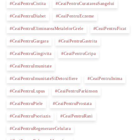
#CeaiPentruCistita
#CeaiPentruCuratareaSangelui
#CeaiPentruDiabet
#CeaiPentruEczeme
#CeaiPentruEliminareaMetalelorGrele
#CeaiPentruFicat
#CeaiPentruGargara
#CeaiPentruGastrita
#CeaiPentruGingivita
#CeaiPentruGripa
#CeaiPentruImunitate
#CeaiPentruImunitateSiDetoxifiere
#CeaiPentruInima
#CeaiPentruLupus
#CeaiPentruParkinson
#CeaiPentruPiele
#CeaiPentruProstata
#CeaiPentruPsoriazis
#CeaiPentruRani
#CeaiPentruRegenerareCelulara