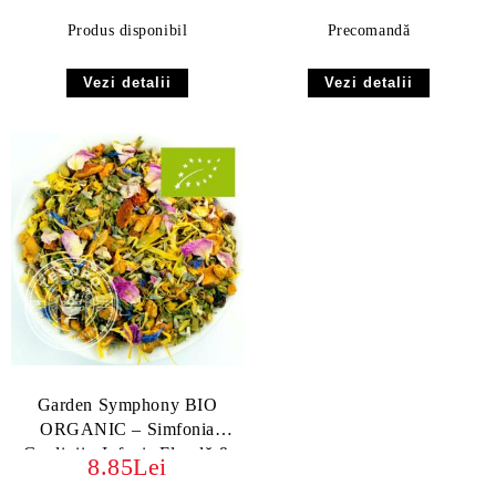
Produs disponibil
Precomandă
Vezi detalii
Vezi detalii
Garden Symphony BIO
ORGANIC – Simfonia
Gradinii - Infuzie Florală &
8.85Lei
Relaxantă | Ceai Herbal