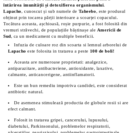
întărirea imunității și detoxifierea organismului
.
Lapacho
, cunoscut și sub numele de
Taheebo
, este produsul
obținut prin tocarea părții interioare a scoarței copacului.
Tocătura aceasta, așchioasă, roșie purpurie, a fost folosită din
vremuri străvechi, de populațiile băștinașe ale
Americii de
Sud
, ca un medicament cu multiple beneficii.
Infuzia de culoare roz din scoarta si lemnul arborelui de
Lapacho
este folosita in tratarea a peste
100 de boli!
Aceasta are numeroase proprietati: analgezice,
antiparazitare, antibacteriene, antioxidante, laxative,
calmante, anticancerigene, antiinflamatorii.
Este un bun remediu impotriva candidei, este considerat
antibiotic natural.
De asemenea stimulează productia de globule rosii si are
efect calmant.
Folosit in tratarea gripei, cancerului, lupusului,
diabetului, Parkinsonului, problemelor respiratorii,
ulceratiilor, psoriazisului, problemelor gastrointestinale,