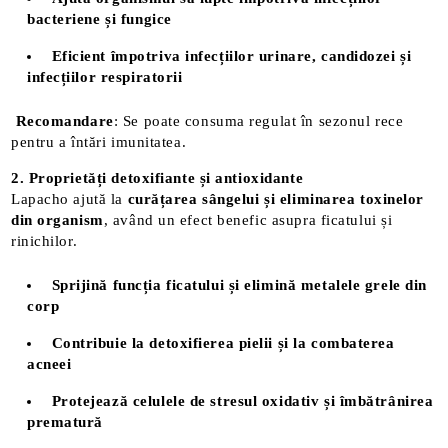
bacteriene și fungice
Eficient împotriva infecțiilor urinare, candidozei și
infecțiilor respiratorii
Recomandare
: Se poate consuma regulat în sezonul rece
pentru a întări imunitatea.
2. Proprietăți detoxifiante și antioxidante
Lapacho ajută la
curățarea sângelui și eliminarea toxinelor
din organism
, având un efect benefic asupra ficatului și
rinichilor.
Sprijină funcția ficatului și elimină metalele grele din
corp
Contribuie la detoxifierea pielii și la combaterea
acneei
Protejează celulele de stresul oxidativ și îmbătrânirea
prematură