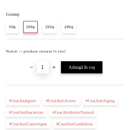
Gramaj:
50g
100g
150g
200g
Numai
produse ramase în stoc!
Îmi doresc
10
#CeaiAnalgezic
#CeaiAntiAcneic
#CeaiAntiAging
#CeaiAntibacterian
#CeaiAntibioticNatural
#CeaiAntiCancerigen
#CeaiAntiCandidoza