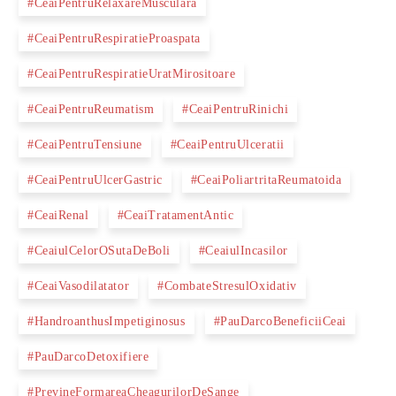
#CeaiPentruRelaxareMusculara
#CeaiPentruRespiratieProaspata
#CeaiPentruRespiratieUratMirositoare
#CeaiPentruReumatism
#CeaiPentruRinichi
#CeaiPentruTensiune
#CeaiPentruUlceratii
#CeaiPentruUlcerGastric
#CeaiPoliartritaReumatoida
#CeaiRenal
#CeaiTratamentAntic
#CeaiulCelorOSutaDeBoli
#CeaiulIncasilor
#CeaiVasodilatator
#CombateStresulOxidativ
#HandroanthusImpetiginosus
#PauDarcoBeneficiiCeai
#PauDarcoDetoxifiere
#PrevineFormareaCheagurilorDeSange