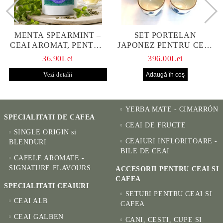
MENTA SPEARMINT –
SET PORTELAN
CEAI AROMAT, PENTRU
JAPONEZ PENTRU CEAI
CALM ȘI BENEFIC
HANAKO, CEAINIC SI 4
36.90Lei
396.00Lei
PENTRU SĂNĂTATE
CUPE PICTATE MANUAL
Vezi detalii
YERBA MATE - CIMARRÓN
SPECIALITATI DE CAFEA
CEAI DE FRUCTE
SINGLE ORIGIN si
CEAIURI INFLORITOARE -
BLENDURI
BILE DE CEAI
CAFELE AROMATE -
SIGNATURE FLAVOURS
ACCESORII PENTRU CEAI SI
CAFEA
SPECIALITATI CEAIURI
SETURI PENTRU CEAI SI
CEAI ALB
CAFEA
CEAI GALBEN
CANI, CESTI, CUPE SI