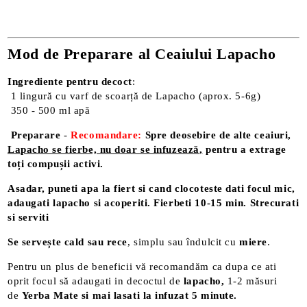
Mod de Preparare al Ceaiului Lapacho
Ingrediente pentru decoct
:
1 lingură cu varf de scoarță de Lapacho (aprox. 5-6g)
350 - 500 ml apă
Preparare
-
Recomanda
re
:
Spre deosebire de alte ceaiuri,
Lapacho se fierbe, nu doar se infuzează
,
pentru a extrage
toți compușii activi.
Asadar, puneti apa la fiert si cand clocoteste dati focul mic,
adaugati lapacho si acoperiti. Fierbeti 10-15 min. Strecurati
si serviti
Se servește cald sau rece
, simplu sau îndulcit cu
miere
.
Pentru un plus de beneficii vă recomandăm ca dupa ce ati
oprit focul să adaugati in decoctul de
lapacho,
1-2 măsuri
de
Yerba Mate si mai lasati la infuzat 5 minute.