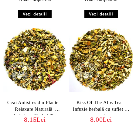
Vezi detalii
Vezi detalii
Ceai Antistres din Plante –
Kiss Of The Alps Tea –
Relaxare Naturală |
Infuzie herbală cu suflet de
Antistress Herbal Tea
munte
8.15Lei
8.00Lei