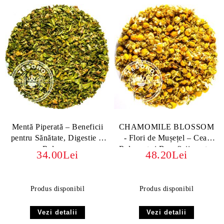
Mentă Piperată – Beneficii
CHAMOMILE BLOSSOM
pentru Sănătate, Digestie și
- Flori de Mușețel – Ceai
Relaxare
Relaxant și Beneficii pentru
34.00Lei
48.20Lei
Sănătate
Produs disponibil
Produs disponibil
Vezi detalii
Vezi detalii