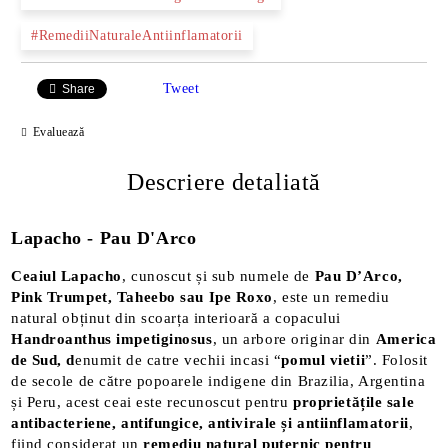
#RemediiNaturaleAntiinflamatorii
Tweet
Share
Evaluează
Descriere detaliată
Lapacho - Pau D'Arco
Ceaiul Lapacho
, cunoscut și sub numele de
Pau D’Arco,
Pink Trumpet, Taheebo sau Ipe Roxo
, este un remediu
natural obținut din scoarța interioară a copacului
Handroanthus impetiginosus
, un arbore originar din
America
de Sud, d
enumit de catre vechii incasi “
pomul vietii
”. Folosit
de secole de către popoarele indigene din Brazilia, Argentina
și Peru, acest ceai este recunoscut pentru
proprietățile sale
antibacteriene, antifungice, antivirale și antiinflamatorii
,
fiind considerat un
remediu natural puternic pentru