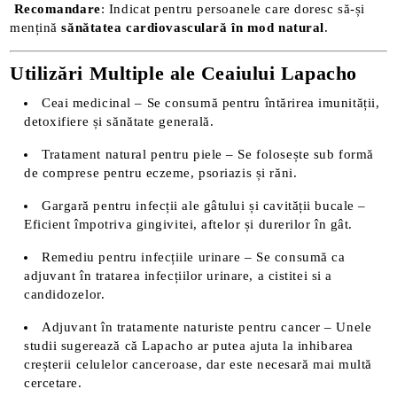
Recomandare
: Indicat pentru persoanele care doresc să-și
mențină
sănătatea cardiovasculară în mod natural
.
Utilizări Multiple ale Ceaiului Lapacho
Ceai medicinal – Se consumă pentru întărirea imunității,
detoxifiere și sănătate generală.
Tratament natural pentru piele – Se folosește sub formă
de comprese pentru eczeme, psoriazis și răni.
Gargară pentru infecții ale gâtului și cavității bucale –
Eficient împotriva gingivitei, aftelor și durerilor în gât.
Remediu pentru infecțiile urinare – Se consumă ca
adjuvant în tratarea infecțiilor urinare, a cistitei si a
candidozelor.
Adjuvant în tratamente naturiste pentru cancer – Unele
studii sugerează că Lapacho ar putea ajuta la inhibarea
creșterii celulelor canceroase, dar este necesară mai multă
cercetare.