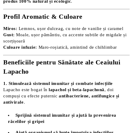
produs 100% natural și ecologic
.
Profil Aromatic & Culoare
Miros:
Lemnos, ușor dulceag, cu note de vanilie și caramel
Gust:
Moale, ușor pământiu, cu accente subtile de migdale și
scorțișoară
Culoare infuzie:
Maro-roșiatică, amintind de chihlimbar
Beneficiile pentru Sănătate ale Ceaiului
Lapacho
1. Stimulează sistemul imunitar și combate infecțiile
Lapacho este bogat în
lapachol și beta-lapachonă
, doi
compuși cu efecte puternic
antibacteriene, antifungice și
antivirale
.
Sprijină sistemul imunitar și ajută la prevenirea
răcelilor și gripei
Ajută organismul să lupte împotriva infecțiilor