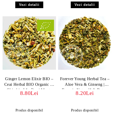
Vezi detalii
Vezi detalii
Ginger Lemon Elixir BIO –
Forever Young Herbal Tea –
Ceai Herbal BIO Organic cu
Aloe Vera & Ginseng |
Ghimbir, Lămâie și Menta
Energie Naturală & Detox
8.80Lei
8.20Lei
Produs disponibil
Produs disponibil