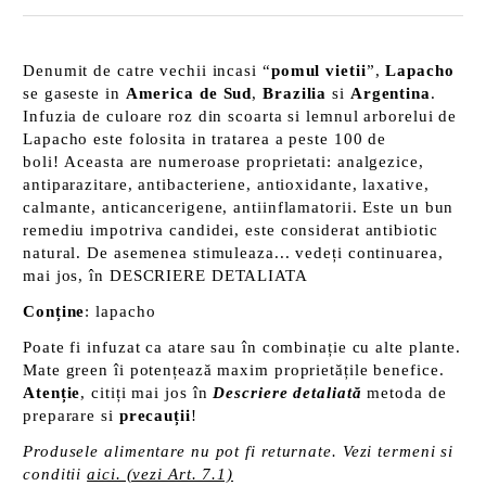
Denumit de catre vechii incasi “
pomul vietii
”,
Lapacho
se gaseste in
America de Sud
,
Brazilia
si
Argentina
.
Infuzia de culoare roz din scoarta si lemnul arborelui de
Lapacho este folosita in tratarea a peste 100 de
boli! Aceasta are numeroase proprietati: analgezice,
antiparazitare, antibacteriene, antioxidante, laxative,
calmante, anticancerigene, antiinflamatorii. Este un bun
remediu impotriva candidei, este considerat antibiotic
natural. De asemenea stimuleaza... vedeți continuarea,
mai jos, în DESCRIERE DETALIATA
Conține
: lapacho
Poate fi infuzat ca atare sau în combinație cu alte plante.
Mate green îi potențează maxim proprietățile benefice.
Atenție
, citiți mai jos în
Descriere detaliată
metoda de
preparare si
precauții
!
Produsele alimentare nu pot fi returnate. Vezi termeni si
conditii
aici. (vezi Art. 7.1)