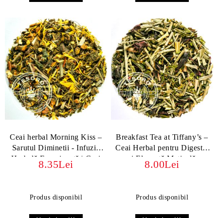
Ceai herbal Morning Kiss –
Breakfast Tea at Tiffany’s –
Sarutul Diminetii - Infuzie
Ceai Herbal pentru Digestie
Herbală Energizantă | Ceai
și Eleganță Matinală
8.35Lei
8.00Lei
Natural cu Mate, Guarana si
Kombucha
Produs disponibil
Produs disponibil