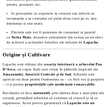
artritei, prostatei, etc.
In perioadele cu expunere la virusuri sau infectii se
recomanda a se consuma cel putin doua cesti pe zi, una
dimineata si una seara.
Efectele sale vor fi potentate de consumul in paralel
cu
Yerba Mate
, deoarece substantele din acesta au un efect
de activare a actiunilor benefice ale infuziei de
Lapacho
.
Origine și Cultivare
Lapacho este obținut din
scoarța interioară a arborelui Pau
D’Arco
, un copac înalt care crește în pădurile tropicale ale
Amazonului, Americii Centrale și de Sud
. Arborele este
apreciat nu doar pentru frumusețea sa – cu flori roz și purpurii
– ci și pentru
proprietățile sale medicinale remarcabile
.
Recoltarea se face
sustenabil
, prin tăierea doar a unei părți din
scoarță, permițând arborelui să continue să crească și să se
regenereze. Acest proces garantează că
Lapacho este un