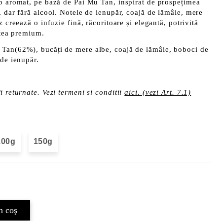
lb aromat, pe bază de Pai Mu Tan, inspirat de prospețimea
, dar fără alcool. Notele de ienupăr, coajă de lămâie, mere
z creează o infuzie fină, răcoritoare și elegantă, potrivită
e tea premium.
 Tan(62%), bucăți de mere albe, coajă de lămâie, boboci de
 de ienupăr.
i returnate. Vezi termeni si conditii
aici. (vezi Art. 7.1)
100g
150g
Îmi doresc