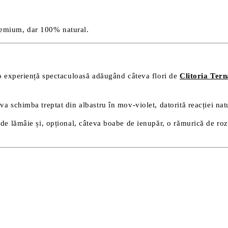
remium, dar 100% natural.
r-o experiență spectaculoasă adăugând câteva flori de
Clitoria Tern
 schimba treptat din albastru în mov-violet, datorită reacției natura
 de lămâie și, opțional, câteva boabe de ienupăr, o rămurică de roz