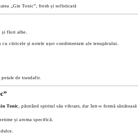
atea „Gin Tonic”, fresh și sofisticată
și flori albe.
 cu citricele și notele ușor condimentate ale ienupărului.
petale de trandafir.
ic”
in Tonic
, păstrând spiritul său vibrant, dar într-o formă sănătoasă 
petime și aroma specifică.
 dulce.