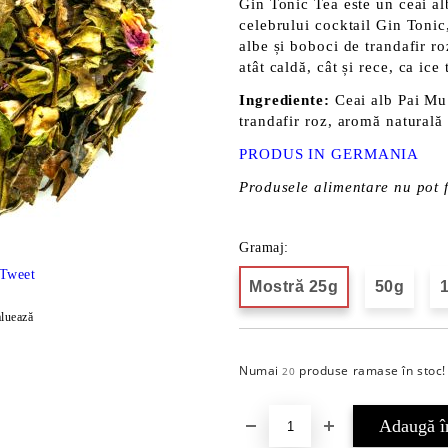
Gin Tonic Tea este un ceai a
celebrului cocktail Gin Tonic
albe și boboci de trandafir ro
atât caldă, cât și rece, ca ic
Ingrediente:
Ceai alb Pai Mu
trandafir roz, aromă naturală
PRODUS IN GERMANIA
Produsele alimentare nu pot f
Gramaj:
Tweet
Mostră 25g
50g
luează
Numai
produse ramase în stoc!
20