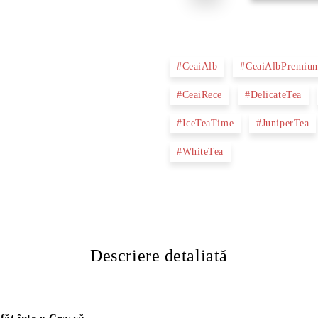
#CeaiAlb
#CeaiAlbPremiu
#CeaiRece
#DelicateTea
#IceTeaTime
#JuniperTea
#WhiteTea
Descriere detaliată