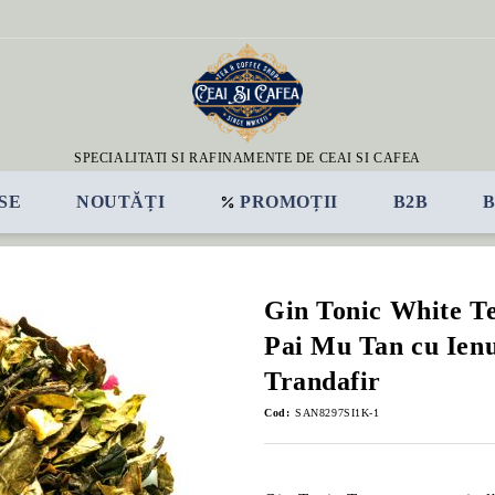
SPECIALITATI SI RAFINAMENTE DE CEAI SI CAFEA
SE
NOUTĂȚI
PROMOȚII
B2B
Gin Tonic White Te
Pai Mu Tan cu Ienu
Trandafir
Cod:
SAN8297SI1K-1