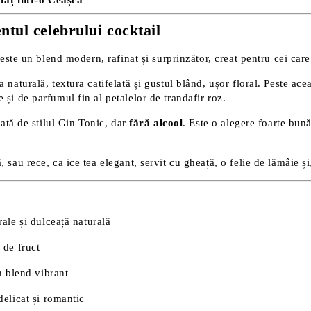
făț într-o Ceașcă
ntul celebrului cocktail
este un blend modern, rafinat și surprinzător, creat pentru cei care
 naturală, textura catifelată și gustul blând, ușor floral. Peste ac
 și de parfumul fin al petalelor de trandafir roz.
rată de stilul Gin Tonic, dar
fără alcool
. Este o alegere foarte bună
, sau rece, ca ice tea elegant, servit cu gheață, o felie de lămâie 
rale și dulceață naturală
 de fruct
n blend vibrant
delicat și romantic