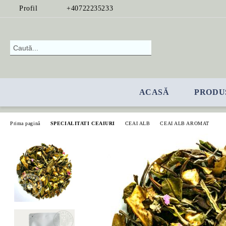
Profil
+40722235233
ACASĂ
PRODU
Prima pagină
SPECIALITATI CEAIURI
CEAI ALB
CEAI ALB AROMAT