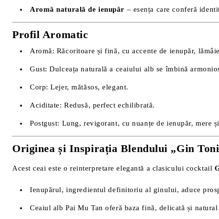
Aromă naturală de ienupăr
– esența care conferă identit
Profil Aromatic
Aromă: Răcoritoare și fină, cu accente de ienupăr, lămâie 
Gust: Dulceața naturală a ceaiului alb se îmbină armonios
Corp: Lejer, mătăsos, elegant.
Aciditate: Redusă, perfect echilibrată.
Postgust: Lung, revigorant, cu nuanțe de ienupăr, mere și 
Originea și Inspirația Blendului „Gin Ton
Acest ceai este o reinterpretare elegantă a clasicului cocktail
G
Ienupărul, ingredientul definitoriu al ginului, aduce pros
Ceaiul alb Pai Mu Tan oferă baza fină, delicată și natural