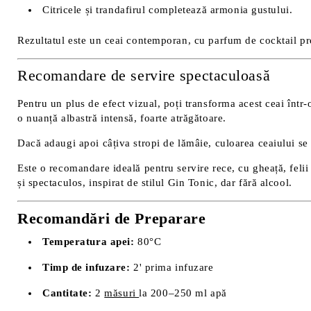
Citricele și trandafirul completează armonia gustului.
Rezultatul este un ceai contemporan, cu parfum de cocktail p
Recomandare de servire spectaculoasă
Pentru un plus de efect vizual, poți transforma acest ceai înt
o nuanță albastră intensă, foarte atrăgătoare.
Dacă adaugi apoi câțiva stropi de lămâie, culoarea ceaiului se va
Este o recomandare ideală pentru servire rece, cu gheață, felii
și spectaculos, inspirat de stilul Gin Tonic, dar fără alcool.
Recomandări de Preparare
Temperatura apei:
80°C
Timp de infuzare:
2' prima infuzare
Cantitate:
2
măsuri
la 200–250 ml apă