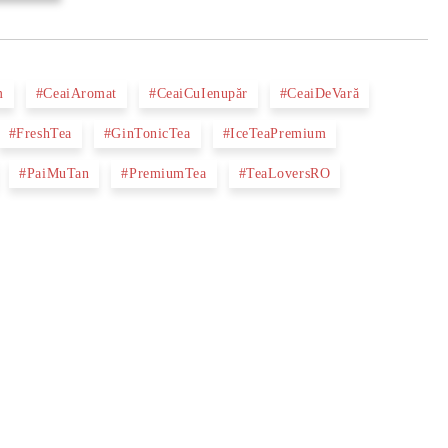
m
#CeaiAromat
#CeaiCuIenupăr
#CeaiDeVară
#FreshTea
#GinTonicTea
#IceTeaPremium
#PaiMuTan
#PremiumTea
#TeaLoversRO