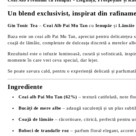
Ceai Alb Premium cu Ienupăr • Eleganță, Prospețime și Răs
Un blend exclusivist, inspirat din rafiname
Gin Tonic Tea
–
Ceai Alb Pai Mu Tan
cu
Ienupăr
și
Lămâie
Baza este un ceai alb Pai Mu Tan, apreciat pentru delicatețea sa
coajă de lămâie, completate de dulceața discretă a merelor albe
Rezultatul este o infuzie luminoasă, curată și sofisticată, inspi
momente în care vrei ceva special, dar lejer.
Se poate savura cald, pentru o experiență delicată și parfumată
Ingrediente
Ceai alb Pai Mu Tan (62%)
– textură catifelată, note flo
Bucăți de mere albe
– adaugă suculență și un plus subtil
Coajă de lămâie
– răcoritoare, citrică, perfectă pentru u
Boboci de trandafir roz
– parfum floral elegant, accent 