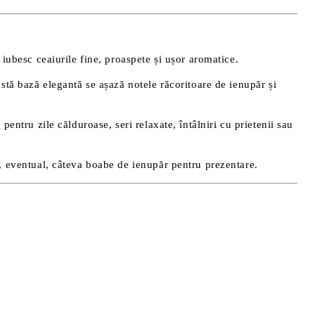
 iubesc ceaiurile fine, proaspete și ușor aromatice.
eastă bază elegantă se așază notele răcoritoare de ienupăr și
 pentru zile călduroase, seri relaxate, întâlniri cu prietenii sau
și, eventual, câteva boabe de ienupăr pentru prezentare.