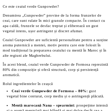
Ce este ceaiul verde Gunpowder?
Denumirea „Gunpowder” provine de la forma frunzelor de
ceai, care sunt rulate în mici granule compacte. În contact cu
apa caldă, frunzele se desfac treptat și eliberează un gust
vegetal intens, ușor astringent și discret afumat.
Ceaiul Gunpowder are suficientă personalitate pentru a susține
aroma puternică a mentei, motiv pentru care este folosit în
mod tradițional la prepararea ceaiului cu mentă în Maroc și în
alte regiuni ale Maghrebului.
În acest blend, ceaiul verde Gunpowder de Formosa reprezintă
80% din compoziție și oferă structură, corp și persistență
aromatică.
Rolul ingredientelor în ceașcă
Ceai verde Gunpowder de Formosa – 80%:
gust
vegetal bine conturat, corp mediu și o astringență plăcută.
Mentă marocană Nana – spearmint:
prospețime intensă
și o aromă mentolată mai blândă și mai dulce decât cea a