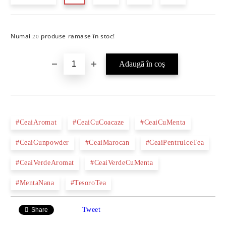
Numai
produse ramase în stoc!
Îmi doresc
20
#CeaiAromat
#CeaiCuCoacaze
#CeaiCuMenta
#CeaiGunpowder
#CeaiMarocan
#CeaiPentruIceTea
#CeaiVerdeAromat
#CeaiVerdeCuMenta
#MentaNana
#TesoroTea
Tweet
Share