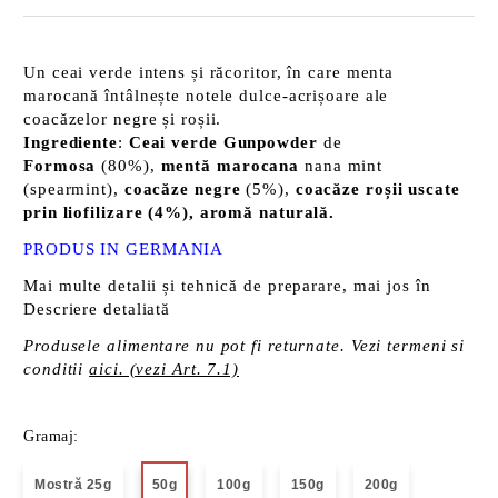
Un ceai verde intens și răcoritor, în care menta
marocană întâlnește notele dulce-acrișoare ale
coacăzelor negre și roșii.
Ingrediente
:
Ceai verde Gunpowder
de
Formosa
(80%),
mentă marocana
nana mint
(spearmint),
coacăze negre
(5%),
coacăze roșii uscate
prin liofilizare (4%), aromă naturală.
PRODUS
IN GERMANIA
Mai multe detalii și tehnică de preparare, mai jos în
Descriere detaliată
Produsele alimentare nu pot fi returnate. Vezi termeni si
conditii
aici. (vezi Art. 7.1)
Gramaj:
Mostră 25g
50g
100g
150g
200g