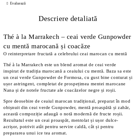
Evaluează
Descriere detaliată
Thé à la Marrakech – ceai verde Gunpowder
cu mentă marocană și coacăze
O reinterpretare fructată a celebrului ceai marocan cu mentă
Thé à la Marrakech este un blend aromat de ceai verde
inspirat de tradiția marocană a ceaiului cu mentă. Baza sa este
un ceai verde Gunpowder de Formosa, cu gust bine conturat și
ușor astringent, completat de prospețimea mentei marocane
Nana și de notele fructate ale coacăzelor negre și roșii.
Spre deosebire de ceaiul marocan tradițional, preparat în mod
obișnuit din ceai verde Gunpowder, mentă proaspătă și zahăr,
această compoziție adaugă o notă modernă de fructe roșii.
Rezultatul este un ceai proaspăt, mentolat și ușor dulce-
acrișor, potrivit atât pentru servire caldă, cât și pentru
prepararea unui ice tea aromat.