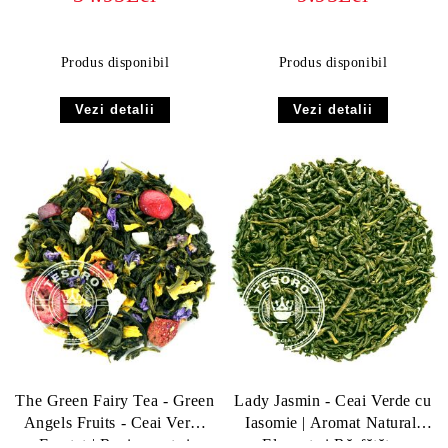
ORGANIC
Produs disponibil
Produs disponibil
Vezi detalii
Vezi detalii
The Green Fairy Tea - Green
Lady Jasmin - Ceai Verde cu
Angels Fruits - Ceai Verde
Iasomie | Aromat Natural,
Fructat | Revigorant și
Elegant și Răsfățător