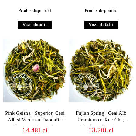
Produs disponibil
Produs disponibil
Vezi detalii
Vezi detalii
Pink Geisha - Superior, Ceai
Fujian Spring | Ceai Alb
Alb si Verde cu Trandafir,
Premium cu Xue Cha,
Bambus și Spearmint
Bambus și Rodie –
14.48Lei
13.20Lei
Prospețimea Naturii