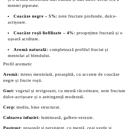
mentei piperate.
Coacăze negre – 5%:
note fructate profunde, dulce-
acrișoare.
Coacăze roșii liofilizate – 4%:
prospețime fructată și o
ușoară aciditate.
Aromă naturală:
completează profilul fructat și
mentolat al blendului.
Profil aromatic
Aromă:
intens mentolată, proaspătă, cu accente de coacăze
negre și fructe roșii.
Gust:
vegetal și revigorant, cu mentă răcoritoare, note fructate
dulce-acrișoare și o astringență moderată.
Corp:
mediu, bine structurat.
Culoarea infuziei:
luminoasă, galben-verzuie.
Postgust:
proaspăt și persistent, cu mentă, ceai verde și