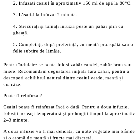
Infuzați ceaiul în aproximativ 150 ml de apă la 80°C.
Lăsați-l la infuzat 2 minute.
Strecurați și turnați infuzia peste un pahar plin cu
gheață.
Completați, după preferință, cu mentă proaspătă sau o
felie subțire de lămâie.
Pentru îndulcire se poate folosi zahăr candel, zahăr brun sau
miere. Recomandăm degustarea inițială fără zahăr, pentru a
descoperi echilibrul natural dintre ceaiul verde, mentă și
coacăze.
Poate fi reinfuzat?
Ceaiul poate fi reinfuzat încă o dată. Pentru a doua infuzie,
folosiți aceeași temperatură și prelungiți timpul la aproximativ
2–3 minute.
A doua infuzie va fi mai delicată, cu note vegetale mai blânde
și o aromă de mentă și fructe mai discretă.