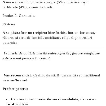
Nana – spearmint, coacăze negre (5%), coacăze roșii
liofilizate (4%), aromă naturală.
Produs în Germania.
Păstrare
A se păstra într-un recipient bine închis, într-un loc uscat,
răcoros și ferit de lumină, umiditate, căldură și mirosuri
puternice.
Frunzele de calitate merită redescoperite; fiecare reinfuzare
este o nouă poveste în ceașcă.
Vas recomandat:
Ceainic de sticlă
, ceramică sau tradițional
nawras/berrad
Perfect pentru:
Cei care iubesc
ceaiurile verzi mentolate, dar cu un
twist modern