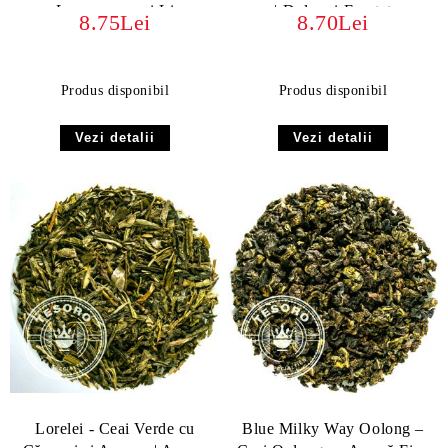
cu Lemongrass și Lime
| Dulce și Fructat
8.75Lei
8.70Lei
Produs disponibil
Produs disponibil
Vezi detalii
Vezi detalii
Lorelei - Ceai Verde cu
Blue Milky Way Oolong –