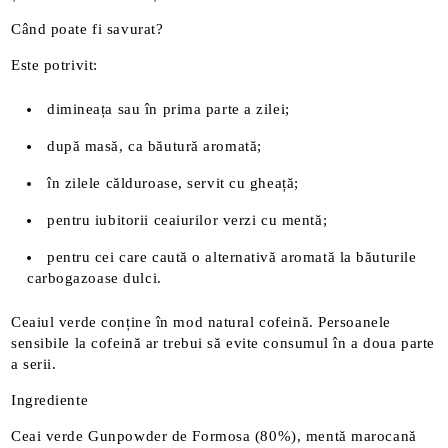
Când poate fi savurat?
Este potrivit:
dimineața sau în prima parte a zilei;
după masă, ca băutură aromată;
în zilele călduroase, servit cu gheață;
pentru iubitorii ceaiurilor verzi cu mentă;
pentru cei care caută o alternativă aromată la băuturile
carbogazoase dulci.
Ceaiul verde conține în mod natural cofeină. Persoanele
sensibile la cofeină ar trebui să evite consumul în a doua parte
a serii.
Ingrediente
Ceai verde Gunpowder de Formosa (80%), mentă marocană