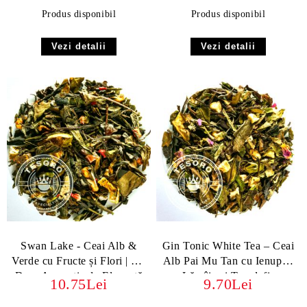
Produs disponibil
Produs disponibil
Vezi detalii
Vezi detalii
Swan Lake - Ceai Alb &
Gin Tonic White Tea – Ceai
Verde cu Fructe și Flori | Un
Alb Pai Mu Tan cu Ienupăr,
Dans Aromatic de Eleganță
Lămâie și Trandafir
10.75Lei
9.70Lei