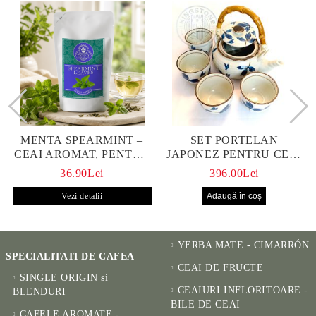
MENTA SPEARMINT –
SET PORTELAN
CEAI AROMAT, PENTRU
JAPONEZ PENTRU CEAI
CALM ȘI BENEFIC
HANAKO, CEAINIC SI 4
36.90Lei
396.00Lei
PENTRU SĂNĂTATE
CUPE PICTATE MANUAL
Vezi detalii
YERBA MATE - CIMARRÓN
SPECIALITATI DE CAFEA
CEAI DE FRUCTE
SINGLE ORIGIN si
CEAIURI INFLORITOARE -
BLENDURI
BILE DE CEAI
CAFELE AROMATE -