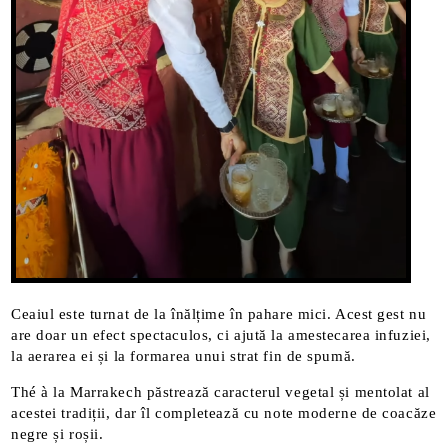
Ceaiul este turnat de la înălțime în pahare mici. Acest gest nu
are doar un efect spectaculos, ci ajută la amestecarea infuziei,
la aerarea ei și la formarea unui strat fin de spumă.
Thé à la Marrakech păstrează caracterul vegetal și mentolat al
acestei tradiții, dar îl completează cu note moderne de coacăze
negre și roșii.