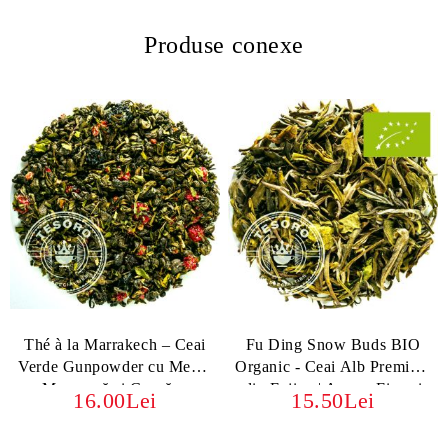
Produse conexe
Thé à la Marrakech – Ceai
Fu Ding Snow Buds BIO
Verde Gunpowder cu Mentă
Organic - Ceai Alb Premium
Marocană și Coacăze
din Fujian | Arome Fine și
16.00Lei
15.50Lei
Dulceață Naturală