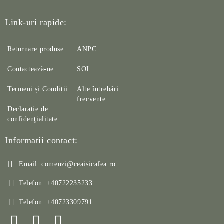
Link-uri rapide:
Returnare produse
ANPC
Contactează-ne
SOL
Termeni și Condiții
Alte întrebări
frecvente
Declarație de
confidenţialitate
Informatii contact:
Email:
comenzi@ceaisicafea.ro
Telefon:
+40722235233
Telefon:
+40723309791