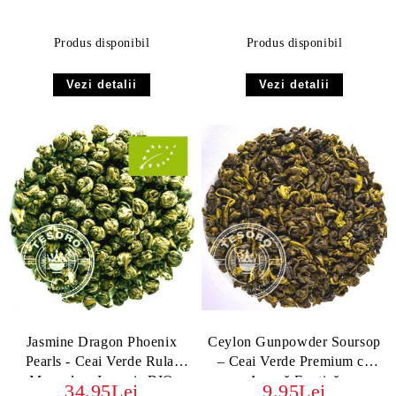
Produs disponibil
Produs disponibil
Vezi detalii
Vezi detalii
Jasmine Dragon Phoenix
Ceylon Gunpowder Soursop
Pearls - Ceai Verde Rulat
– Ceai Verde Premium cu
Manual cu Iasomie BIO
Aromă Exotică
34.95Lei
9.95Lei