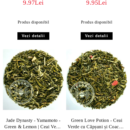
9.97Lei
9.95Lei
Exotic
Produs disponibil
Produs disponibil
Vezi detalii
Vezi detalii
Jade Dynasty - Yamamoto -
Green Love Potion - Ceai
Green & Lemon | Ceai Verde
Verde cu Căpșuni și Coacăze