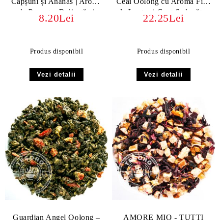
Căpșuni și Ananas | Aromă
Ceai Oolong cu Aromă Fină
de Poveste, Delicată și
de Lapte și Gust Seducător
8.20Lei
22.25Lei
Fructată
Produs disponibil
Produs disponibil
Vezi detalii
Vezi detalii
Guardian Angel Oolong –
AMORE MIO - TUTTI