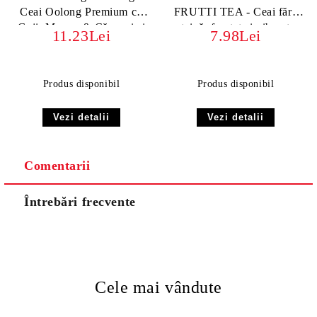
Ceai Oolong Premium cu
FRUTTI TEA - Ceai fără
Goji, Mango & Căpșuni si
teină, fructat și vibrant
11.23Lei
7.98Lei
Milky Oolong
Produs disponibil
Produs disponibil
Vezi detalii
Vezi detalii
Comentarii
Întrebări frecvente
Cele mai vândute