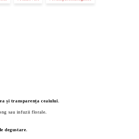
ea și transparența ceaiului
.
ong sau infuzii florale.
de degustare
.