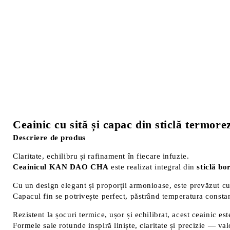
Ceainic cu sită și capac din sticlă term
Descriere de produs
Claritate, echilibru și rafinament în fiecare infuzie.
Ceainicul KAN DAO CHA
este realizat integral din
sticlă bo
Cu un design elegant și proporții armonioase, este prevăzut c
Capacul fin se potrivește perfect, păstrând temperatura constan
Rezistent la șocuri termice, ușor și echilibrat, acest ceainic est
Formele sale rotunde inspiră liniște, claritate și precizie — valo