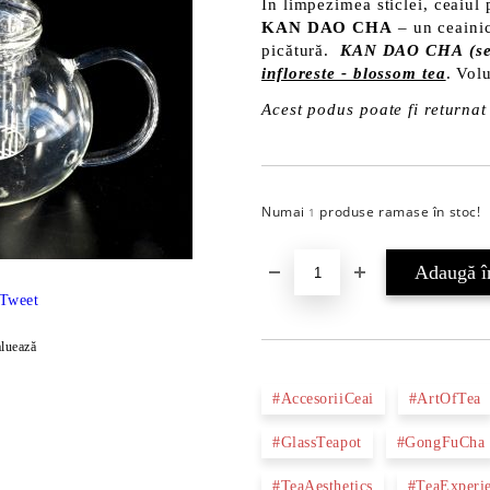
În limpezimea sticlei, ceaiul 
KAN DAO CHA
– un ceainic
picătură.
KAN DAO CHA (se 
infloreste - blossom tea
. Vol
Acest podus poate fi returnat 
Numai
produse ramase în stoc!
1
Tweet
luează
#AccesoriiCeai
#ArtOfTea
#GlassTeapot
#GongFuCha
#TeaAesthetics
#TeaExperi