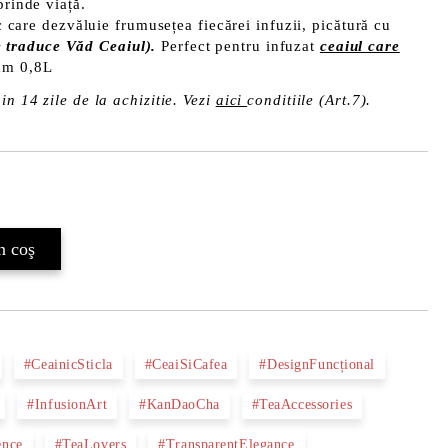
prinde viață.
 care dezvăluie frumusețea fiecărei infuzii, picătură cu
traduce Văd Ceaiul).
Perfect pentru infuzat
ceaiul care
um 0,8L
in 14 zile de la achizitie. Vezi
aici
conditiile (Art.7).
Îmi doresc
#CeainicSticla
#CeaiSiCafea
#DesignFuncțional
#InfusionArt
#KanDaoCha
#TeaAccessories
ence
#TeaLovers
#TransparentElegance