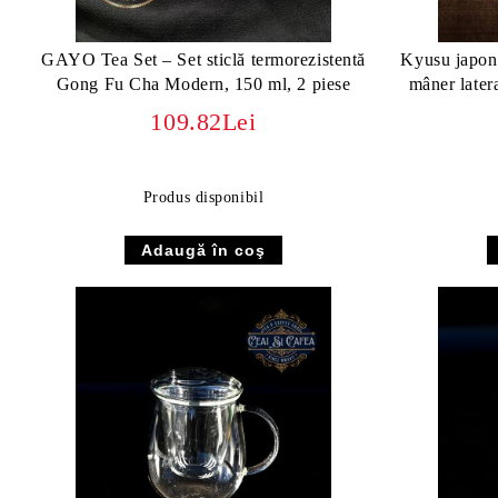
GAYO Tea Set – Set sticlă termorezistentă
Kyusu japone
Gong Fu Cha Modern, 150 ml, 2 piese
mâner later
109.82Lei
Produs disponibil