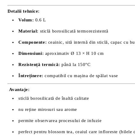
Detalii tehnice:
Volum:
0.6 L
Material:
sticlă borosilicată termorezistentă
Componente:
ceainic, sită internă din sticlă, capac cu b
Dimensiuni:
aproximativ Ø 13 × H 10 cm
Rezistență termică:
până la 150°C
Întreținere:
compatibil cu mașina de spălat vase
Avantaje:
sticlă borosilicată de înaltă calitate
nu reține mirosuri sau arome
permite observarea procesului de infuzie
perfect pentru blossom tea, ceaiul care infloreste (bilele 