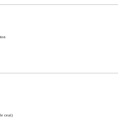
uton
de ceai)