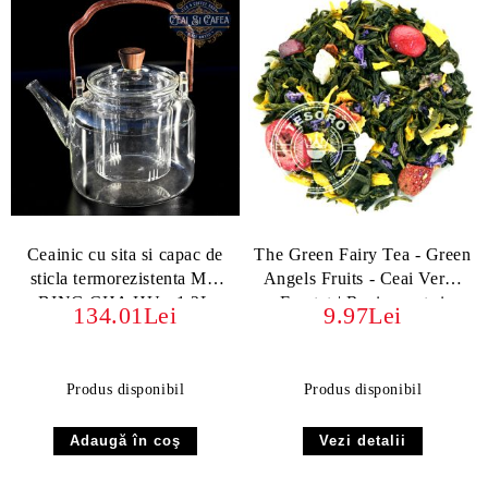
Ceainic cu sita si capac de
The Green Fairy Tea - Green
sticla termorezistenta MU
Angels Fruits - Ceai Verde
BING CHA HU - 1.2L
Fructat | Revigorant și
134.01Lei
9.97Lei
Exotic
Produs disponibil
Produs disponibil
Vezi detalii