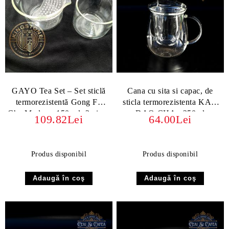
GAYO Tea Set – Set sticlă
Cana cu sita si capac, de
termorezistentă Gong Fu
sticla termorezistenta KAN
Cha Modern, 150 ml, 2 piese
DAO CHA - 350ml
109.82Lei
64.00Lei
Produs disponibil
Produs disponibil