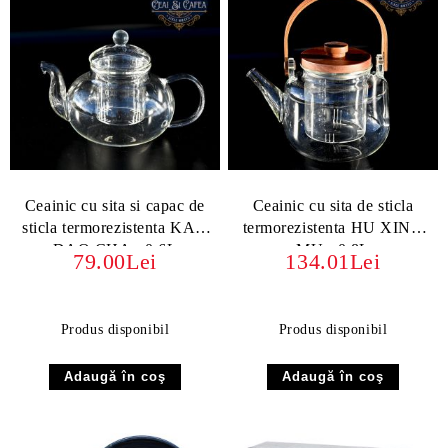
Ceainic cu sita si capac de
Ceainic cu sita de sticla
sticla termorezistenta KAN
termorezistenta HU XING
DAO CHA - 0.6L
MU - 0,8L
79.00Lei
134.01Lei
Produs disponibil
Produs disponibil