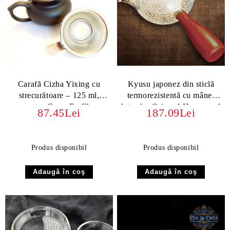
Carafă Cizha Yixing cu
Kyusu japonez din sticlă
strecurătoare – 125 ml,
termorezistentă cu mâner
pentru Gong Fu Cha
lateral – Oriental Hammered
87.45Lei
187.09Lei
Glass 300 ml
Produs disponibil
Produs disponibil