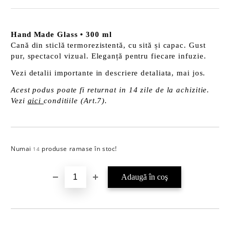
Hand Made Glass • 300 ml
Cană din sticlă termorezistentă, cu sită și capac. Gust
pur, spectacol vizual. Eleganță pentru fiecare infuzie.
Vezi detalii importante in descriere detaliata, mai jos.
Acest podus poate fi returnat in 14 zile de la achizitie.
Vezi
aici
conditiile (Art.7).
Numai
produse ramase în stoc!
Îmi doresc
14