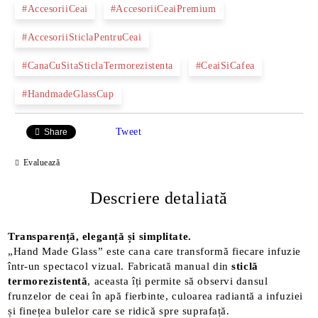
#AccesoriiCeai
#AccesoriiCeaiPremium
#AccesoriiSticlaPentruCeai
#CanaCuSitaSticlaTermorezistenta
#CeaiSiCafea
#HandmadeGlassCup
Tweet
Share
Evaluează
Descriere detaliată
Transparență, eleganță și simplitate.
„Hand Made Glass” este cana care transformă fiecare infuzie
într-un spectacol vizual. Fabricată manual din
sticlă
termorezistentă
, aceasta îți permite să observi dansul
frunzelor de ceai în apă fierbinte, culoarea radiantă a infuziei
și finețea bulelor care se ridică spre suprafață.