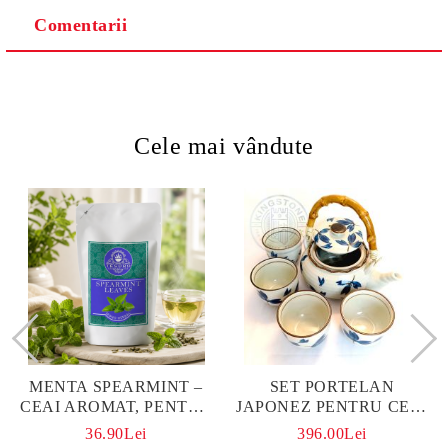
Comentarii
Cele mai vândute
MENTA SPEARMINT –
SET PORTELAN
CEAI AROMAT, PENTRU
JAPONEZ PENTRU CEAI
CALM ȘI BENEFIC
HANAKO, CEAINIC SI 4
36.90Lei
396.00Lei
PENTRU SĂNĂTATE
CUPE PICTATE MANUAL