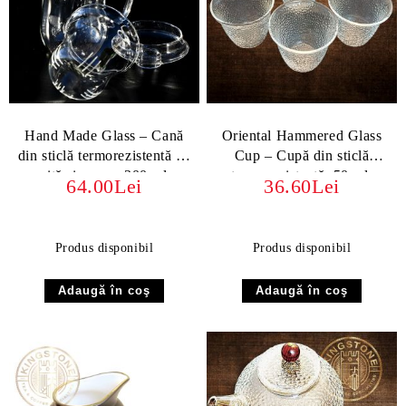
Hand Made Glass – Cană
Oriental Hammered Glass
din sticlă termorezistentă cu
Cup – Cupă din sticlă
sită și capac, 300 ml
termorezistentă, 50 ml,
64.00Lei
36.60Lei
DOCASTST13
elegantă și rafinată
Produs disponibil
Produs disponibil