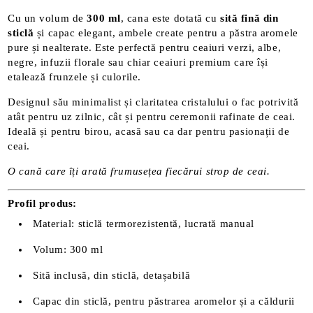
Cu un volum de
300 ml
, cana este dotată cu
sită fină din
sticlă
și capac elegant, ambele create pentru a păstra aromele
pure și nealterate. Este perfectă pentru ceaiuri verzi, albe,
negre, infuzii florale sau chiar ceaiuri premium care își
etalează frunzele și culorile.
Designul său minimalist și claritatea cristalului o fac potrivită
atât pentru uz zilnic, cât și pentru ceremonii rafinate de ceai.
Ideală și pentru birou, acasă sau ca dar pentru pasionații de
ceai.
O cană care îți arată frumusețea fiecărui strop de ceai.
Profil produs:
Material: sticlă termorezistentă, lucrată manual
Volum: 300 ml
Sită inclusă, din sticlă, detașabilă
Capac din sticlă, pentru păstrarea aromelor și a căldurii