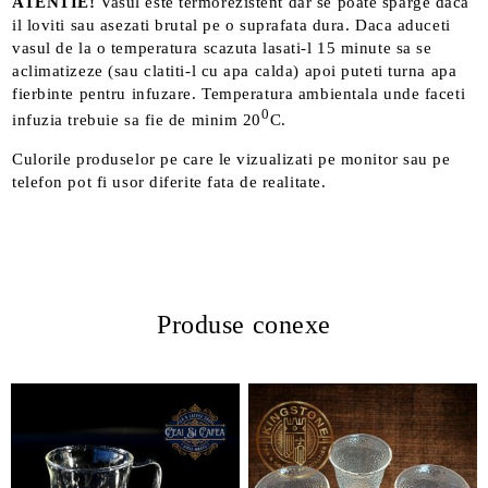
ATENTIE!
Vasul este termorezistent dar se poate sparge daca
il loviti sau asezati brutal pe o suprafata dura. Daca aduceti
vasul de la o temperatura scazuta lasati-l 15 minute sa se
aclimatizeze (sau clatiti-l cu apa calda) apoi puteti turna apa
fierbinte pentru infuzare. Temperatura ambientala unde faceti
0
infuzia trebuie sa fie de minim 20
C.
Culorile produselor pe care le vizualizati pe monitor sau pe
telefon pot fi usor diferite fata de realitate.
Produse conexe