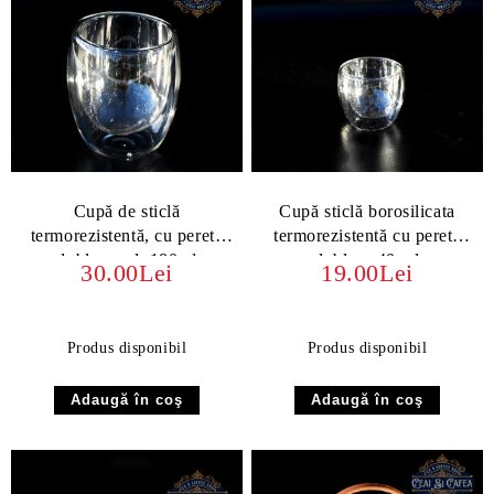
Cupă de sticlă
Cupă sticlă borosilicata
termorezistentă, cu perete
termorezistentă cu perete
dublu - vol. 180ml
dublu – 40 ml
30.00Lei
19.00Lei
Produs disponibil
Produs disponibil