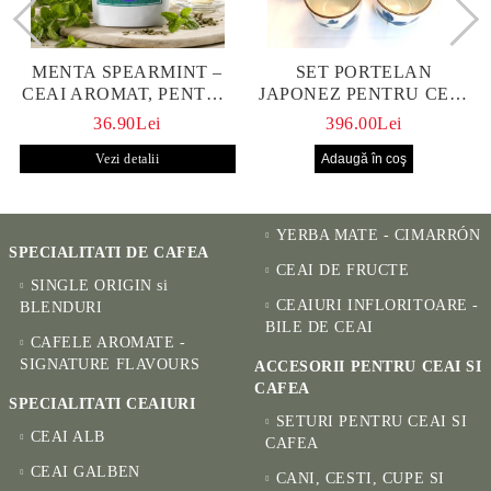
MENTA SPEARMINT –
SET PORTELAN
CEAI AROMAT, PENTRU
JAPONEZ PENTRU CEAI
CALM ȘI BENEFIC
HANAKO, CEAINIC SI 4
36.90Lei
396.00Lei
PENTRU SĂNĂTATE
CUPE PICTATE MANUAL
Vezi detalii
YERBA MATE - CIMARRÓN
SPECIALITATI DE CAFEA
CEAI DE FRUCTE
SINGLE ORIGIN si
CEAIURI INFLORITOARE -
BLENDURI
BILE DE CEAI
CAFELE AROMATE -
SIGNATURE FLAVOURS
ACCESORII PENTRU CEAI SI
CAFEA
SPECIALITATI CEAIURI
SETURI PENTRU CEAI SI
CEAI ALB
CAFEA
CEAI GALBEN
CANI, CESTI, CUPE SI