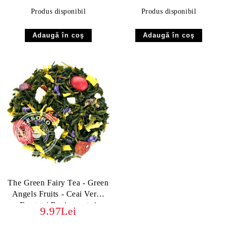
Produs disponibil
Produs disponibil
The Green Fairy Tea - Green
Angels Fruits - Ceai Verde
Fructat | Revigorant și
9.97Lei
Exotic