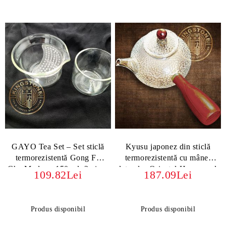
GAYO Tea Set – Set sticlă
Kyusu japonez din sticlă
termorezistentă Gong Fu
termorezistentă cu mâner
Cha Modern, 150 ml, 2 piese
lateral – Oriental Hammered
109.82Lei
187.09Lei
Glass 300 ml
Produs disponibil
Produs disponibil