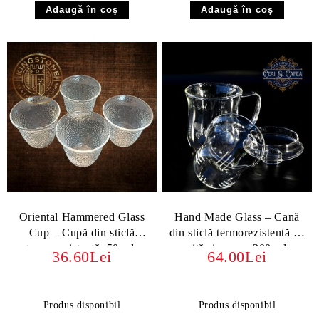
Oriental Hammered Glass
Hand Made Glass – Cană
Cup – Cupă din sticlă
din sticlă termorezistentă cu
termorezistentă, 50 ml,
sită și capac, 300 ml
36.60Lei
64.00Lei
elegantă și rafinată
DOCASTST13
Produs disponibil
Produs disponibil