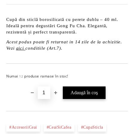
Cupă din sticlă borosilicată cu perete dublu – 40 ml.
Ideală pentru degustări Gong Fu Cha. Elegantă,
rezistentă și perfect transparentă.
Acest podus poate fi returnat in 14 zile de la achizitie.
Vezi
aici
conditiile (Art.7).
Numai
produse ramase în stoc!
Îmi doresc
12
#AccesoriiCeai
#CeaiSiCafea
#CupaSticla