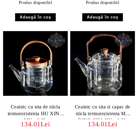
Produs disponibil
Produs disponibil
Ceainic cu sita de sticla
Ceainic cu sita si capac de
termorezistenta HU XING
sticla termorezistenta MU
MU - 0,8L
BING CHA HU - 1.2L
134.01Lei
134.01Lei