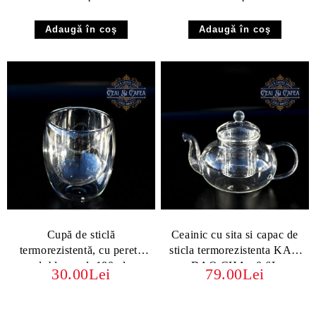
Cupă de sticlă
Ceainic cu sita si capac de
termorezistentă, cu perete
sticla termorezistenta KAN
dublu - vol. 180ml
DAO CHA - 0.6L
30.00Lei
79.00Lei