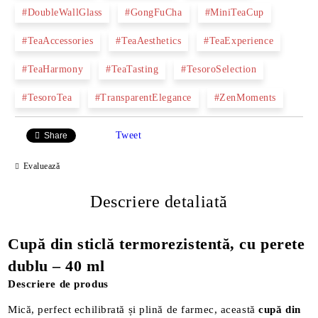
#DoubleWallGlass
#GongFuCha
#MiniTeaCup
#TeaAccessories
#TeaAesthetics
#TeaExperience
#TeaHarmony
#TeaTasting
#TesoroSelection
#TesoroTea
#TransparentElegance
#ZenMoments
Tweet
Share
Evaluează
Descriere detaliată
Cupă din sticlă termorezistentă, cu perete
dublu – 40 ml
Descriere de produs
Mică, perfect echilibrată și plină de farmec, această
cupă din