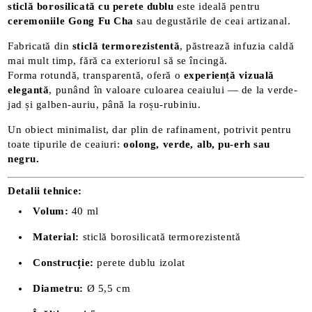
sticlă borosilicată cu perete dublu
este ideală pentru
ceremoniile Gong Fu Cha
sau degustările de ceai artizanal.
Fabricată din
sticlă termorezistentă
, păstrează infuzia caldă
mai mult timp, fără ca exteriorul să se încingă.
Forma rotundă, transparentă, oferă o
experiență vizuală
elegantă
, punând în valoare culoarea ceaiului — de la verde-
jad și galben-auriu, până la roșu-rubiniu.
Un obiect minimalist, dar plin de rafinament, potrivit pentru
toate tipurile de ceaiuri:
oolong, verde, alb, pu-erh sau
negru.
Detalii tehnice:
Volum:
40 ml
Material:
sticlă borosilicată termorezistentă
Construcție:
perete dublu izolat
Diametru:
Ø 5,5 cm