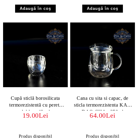
Cupă sticlă borosilicata
Cana cu sita si capac, de
termorezistentă cu perete
sticla termorezistenta KAN
dublu – 40 ml
DAO CHA - 350ml
19.00Lei
64.00Lei
Produs disponibil
Produs disponibil