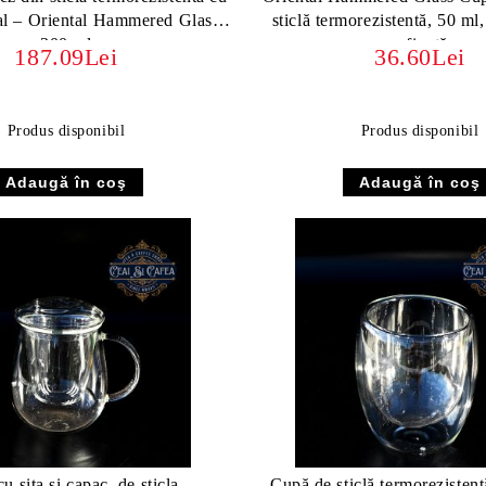
al – Oriental Hammered Glass
sticlă termorezistentă, 50 ml,
300 ml
rafinată
187.09Lei
36.60Lei
Produs disponibil
Produs disponibil
u sita si capac, de sticla
Cupă de sticlă termorezistent