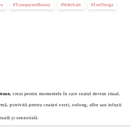
ea
#TransparentBeauty
#WabiSabi
#ZenDesign
 lemn
, creat pentru momentele în care ceaiul devine ritual.
mă, potrivită pentru ceaiuri verzi, oolong, albe sau infuzii
zuală și senzorială.