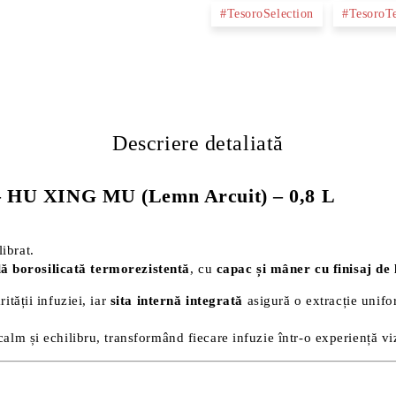
#TesoroSelection
#TesoroT
Descriere detaliată
tă – HU XING MU (Lemn Arcuit) – 0,8 L
ibrat.
lă borosilicată termorezistentă
, cu
capac și mâner cu finisaj de
ității infuziei, iar
sita internă integrată
asigură o extracție unifor
calm și echilibru, transformând fiecare infuzie într-o experiență vi