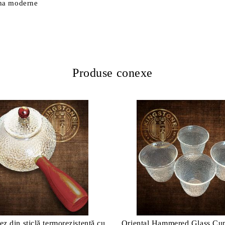
Cha moderne
Produse conexe
z din sticlă termorezistentă cu
Oriental Hammered Glass Cu