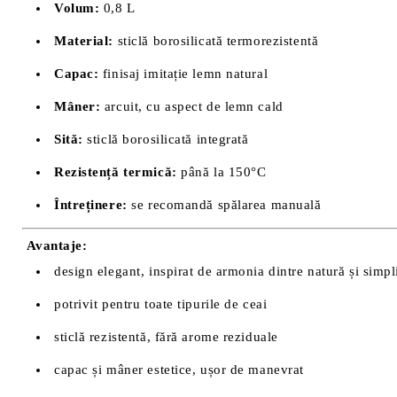
Volum:
0,8 L
Material:
sticlă borosilicată termorezistentă
Capac:
finisaj imitație lemn natural
Mâner:
arcuit, cu aspect de lemn cald
Sită:
sticlă borosilicată integrată
Rezistență termică:
până la 150°C
Întreținere:
se recomandă spălarea manuală
Avantaje:
design elegant, inspirat de armonia dintre natură și simpl
potrivit pentru toate tipurile de ceai
sticlă rezistentă, fără arome reziduale
capac și mâner estetice, ușor de manevrat