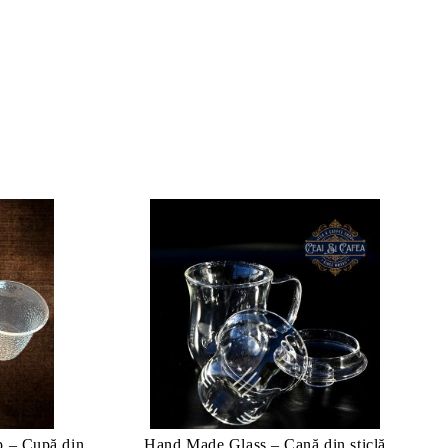
p – Cupă din
Hand Made Glass – Cană din sticlă