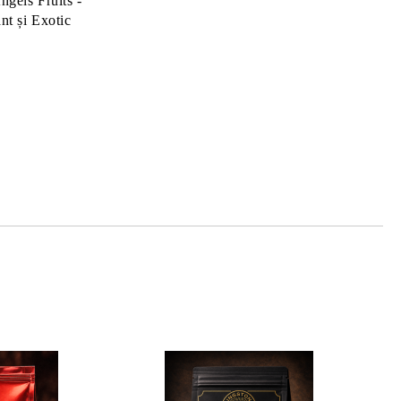
gels Fruits -
nt și Exotic