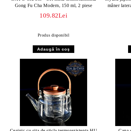
Gong Fu Cha Modern, 150 ml, 2 piese
mâner later
109.82Lei
Produs disponibil
Ceainic cu sita de sticla termorezistenta HU
Cana c