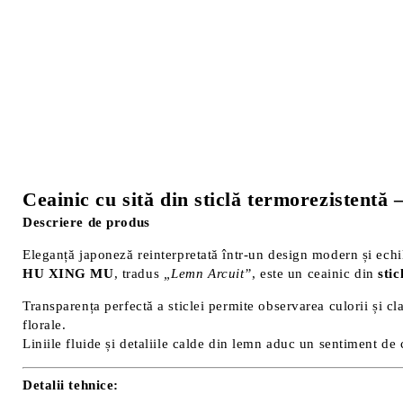
Ceainic cu sită din sticlă termorezisten
Descriere de produs
Eleganță japoneză reinterpretată într-un design modern și echil
HU XING MU
, tradus
„Lemn Arcuit”
, este un ceainic din
stic
Transparența perfectă a sticlei permite observarea culorii și clar
florale.
Liniile fluide și detaliile calde din lemn aduc un sentiment de 
Detalii tehnice: