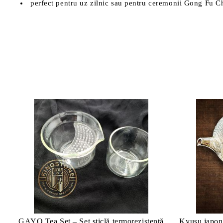
perfect pentru uz zilnic sau pentru ceremonii Gong Fu 
GAYO Tea Set – Set sticlă termorezistentă
Kyusu japone