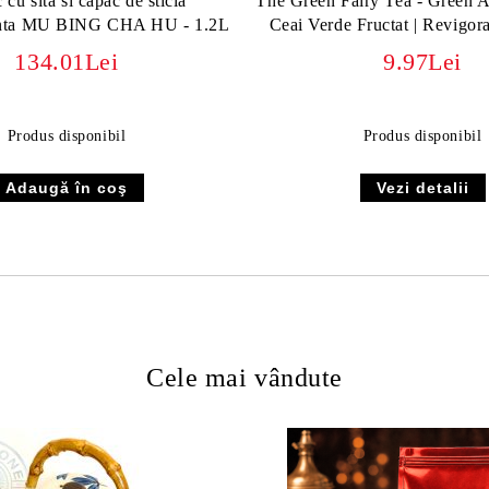
 cu sita si capac de sticla
The Green Fairy Tea - Green An
tenta MU BING CHA HU - 1.2L
Ceai Verde Fructat | Revigora
134.01Lei
9.97Lei
Produs disponibil
Produs disponibil
Vezi detalii
Cele mai vândute