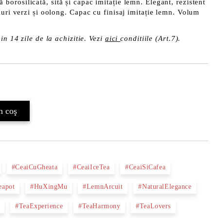
ă borosilicată, sită și capac imitație lemn. Elegant, rezistent
uri verzi și oolong.
Capac cu finisaj imitație lemn. Volum
in 14 zile de la achizitie. Vezi
aici
conditiile (Art.7).
Îmi doresc
#CeaiCuGheata
#CeaiIceTea
#CeaiSiCafea
eapot
#HuXingMu
#LemnArcuit
#NaturalElegance
#TeaExperience
#TeaHarmony
#TeaLovers