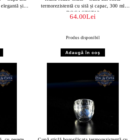
 elegantă și
termorezistentă cu sită și capac, 300 ml
DOCASTST13
64.00Lei
Produs disponibil
ă, cu perete
Cupă sticlă borosilicata termorezistentă cu