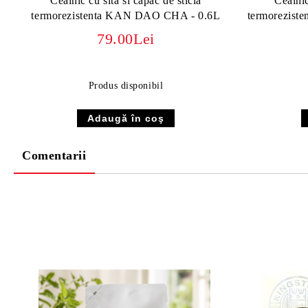
Ceainic cu sita si capac de sticla
Ceainic
termorezistenta KAN DAO CHA - 0.6L
termorezis
79.00Lei
Produs disponibil
Comentarii