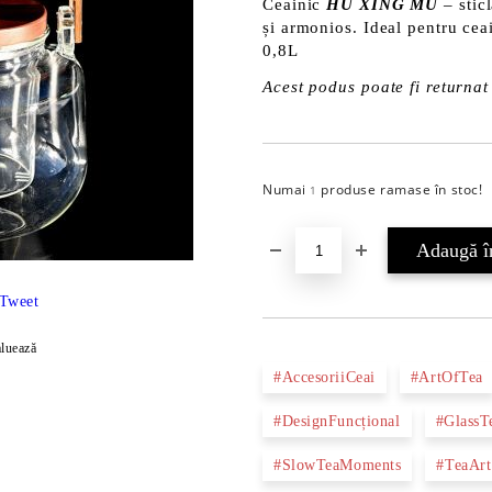
Ceainic
HU XING MU
– sticl
și armonios. Ideal pentru ceai
0,8L
Acest podus poate fi returnat 
Numai
produse ramase în stoc!
1
Tweet
luează
#AccesoriiCeai
#ArtOfTea
#DesignFuncțional
#GlassT
#SlowTeaMoments
#TeaArt