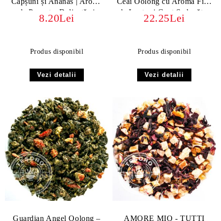
Căpșuni și Ananas | Aromă
Ceai Oolong cu Aromă Fină
de Poveste, Delicată și
de Lapte și Gust Seducător
8.20Lei
22.25Lei
Fructată
Produs disponibil
Produs disponibil
Vezi detalii
Vezi detalii
Guardian Angel Oolong –
AMORE MIO - TUTTI