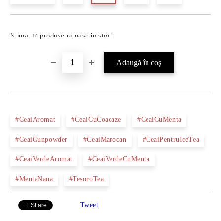
Numai
produse ramase în stoc!
Îmi doresc
10
#CeaiAromat
#CeaiCuCoacaze
#CeaiCuMenta
#CeaiGunpowder
#CeaiMarocan
#CeaiPentruIceTea
#CeaiVerdeAromat
#CeaiVerdeCuMenta
#MentaNana
#TesoroTea
Tweet
Share