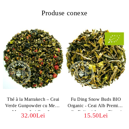
Produse conexe
Thé à la Marrakech – Ceai
Fu Ding Snow Buds BIO
Verde Gunpowder cu Mentă
Organic - Ceai Alb Premium
Marocană și Coacăze
din Fujian | Arome Fine și
32.00Lei
15.50Lei
Dulceață Naturală