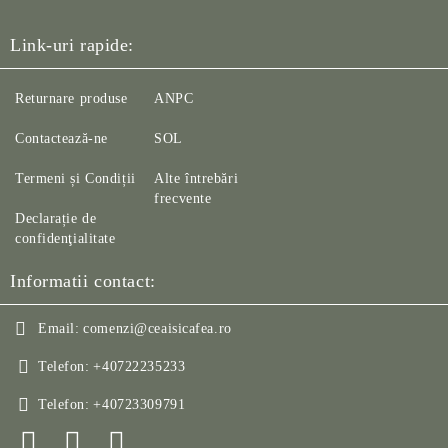
Link-uri rapide:
Returnare produse
ANPC
Contactează-ne
SOL
Termeni și Condiții
Alte întrebări
frecvente
Declarație de
confidenţialitate
Informatii contact:
Email:
comenzi@ceaisicafea.ro
Telefon:
+40722235233
Telefon:
+40723309791