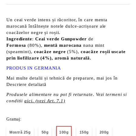
Un ceai verde intens și răcoritor, în care menta
marocană întâlnește notele dulce-acrișoare ale
coacăzelor negre și roșii.
Ingrediente
:
Ceai verde Gunpowder
de
Formosa
(80%),
mentă marocana
nana mint
(spearmint),
coacăze negre
(5%),
coacăze roșii uscate
prin liofilizare (4%), aromă naturală.
PRODUS
IN GERMANIA
Mai multe detalii și tehnică de preparare, mai jos în
Descriere detaliată
Produsele alimentare nu pot fi returnate. Vezi termeni si
conditii
aici. (vezi Art. 7.1)
Gramaj:
Mostră 25g
50g
100g
150g
200g