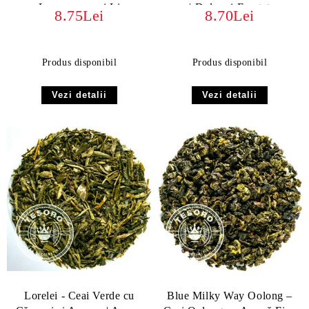
cu Lemongrass și Lime
| Dulce și Fructat
8.75Lei
8.70Lei
Produs disponibil
Produs disponibil
Vezi detalii
Vezi detalii
Lorelei - Ceai Verde cu
Blue Milky Way Oolong –