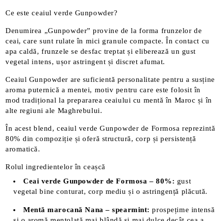
Ce este ceaiul verde Gunpowder?
Denumirea „Gunpowder” provine de la forma frunzelor de
ceai, care sunt rulate în mici granule compacte. În contact cu
apa caldă, frunzele se desfac treptat și eliberează un gust
vegetal intens, ușor astringent și discret afumat.
Ceaiul Gunpowder are suficientă personalitate pentru a susține
aroma puternică a mentei, motiv pentru care este folosit în
mod tradițional la prepararea ceaiului cu mentă în Maroc și în
alte regiuni ale Maghrebului.
În acest blend, ceaiul verde Gunpowder de Formosa reprezintă
80% din compoziție și oferă structură, corp și persistență
aromatică.
Rolul ingredientelor în ceașcă
Ceai verde Gunpowder de Formosa – 80%:
gust
vegetal bine conturat, corp mediu și o astringență plăcută.
Mentă marocană Nana – spearmint:
prospețime intensă
și o aromă mentolată mai blândă și mai dulce decât cea a