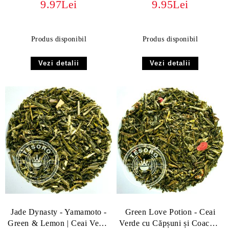
9.97Lei
9.95Lei
Exotic
Produs disponibil
Produs disponibil
Vezi detalii
Vezi detalii
Jade Dynasty - Yamamoto -
Green Love Potion - Ceai
Green & Lemon | Ceai Verde
Verde cu Căpșuni și Coacăze