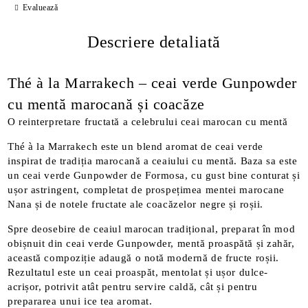
Evaluează
Descriere detaliată
Thé à la Marrakech – ceai verde Gunpowder
cu mentă marocană și coacăze
O reinterpretare fructată a celebrului ceai marocan cu mentă
Thé à la Marrakech este un blend aromat de ceai verde
inspirat de tradiția marocană a ceaiului cu mentă. Baza sa este
un ceai verde Gunpowder de Formosa, cu gust bine conturat și
ușor astringent, completat de prospețimea mentei marocane
Nana și de notele fructate ale coacăzelor negre și roșii.
Spre deosebire de ceaiul marocan tradițional, preparat în mod
obișnuit din ceai verde Gunpowder, mentă proaspătă și zahăr,
această compoziție adaugă o notă modernă de fructe roșii.
Rezultatul este un ceai proaspăt, mentolat și ușor dulce-
acrișor, potrivit atât pentru servire caldă, cât și pentru
prepararea unui ice tea aromat.