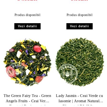
ORGANIC
Produs disponibil
Produs disponibil
Vezi detalii
Vezi detalii
The Green Fairy Tea - Green
Lady Jasmin - Ceai Verde cu
Angels Fruits - Ceai Verde
Iasomie | Aromat Natural,
Fructat | Revigorant și
Elegant și Răsfățător