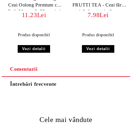
Ceai Oolong Premium cu
FRUTTI TEA - Ceai fără
Goji, Mango & Căpșuni si
teină, fructat și vibrant
11.23Lei
7.98Lei
Milky Oolong
Produs disponibil
Produs disponibil
Vezi detalii
Vezi detalii
Comentarii
Întrebări frecvente
Cele mai vândute