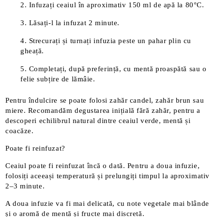
Infuzați ceaiul în aproximativ 150 ml de apă la 80°C.
Lăsați-l la infuzat 2 minute.
Strecurați și turnați infuzia peste un pahar plin cu
gheață.
Completați, după preferință, cu mentă proaspătă sau o
felie subțire de lămâie.
Pentru îndulcire se poate folosi zahăr candel, zahăr brun sau
miere. Recomandăm degustarea inițială fără zahăr, pentru a
descoperi echilibrul natural dintre ceaiul verde, mentă și
coacăze.
Poate fi reinfuzat?
Ceaiul poate fi reinfuzat încă o dată. Pentru a doua infuzie,
folosiți aceeași temperatură și prelungiți timpul la aproximativ
2–3 minute.
A doua infuzie va fi mai delicată, cu note vegetale mai blânde
și o aromă de mentă și fructe mai discretă.