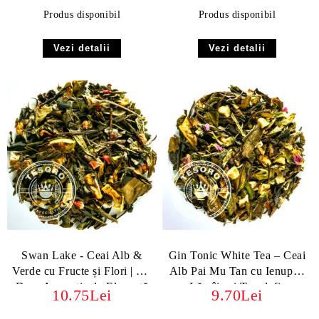
Produs disponibil
Produs disponibil
Vezi detalii
Vezi detalii
Swan Lake - Ceai Alb &
Gin Tonic White Tea – Ceai
Verde cu Fructe și Flori | Un
Alb Pai Mu Tan cu Ienupăr,
Dans Aromatic de Eleganță
Lămâie și Trandafir
10.75Lei
9.70Lei