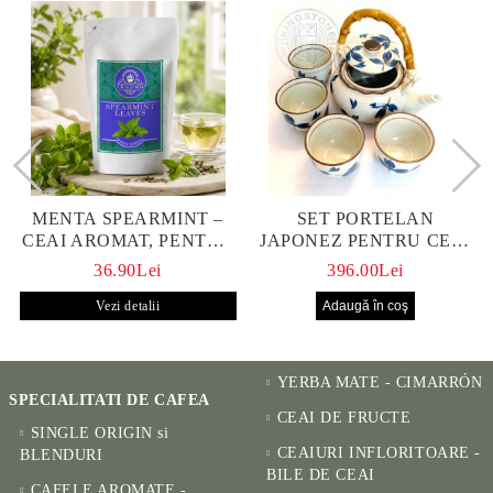
MENTA SPEARMINT –
SET PORTELAN
CEAI AROMAT, PENTRU
JAPONEZ PENTRU CEAI
CALM ȘI BENEFIC
HANAKO, CEAINIC SI 4
36.90Lei
396.00Lei
PENTRU SĂNĂTATE
CUPE PICTATE MANUAL
Vezi detalii
YERBA MATE - CIMARRÓN
SPECIALITATI DE CAFEA
CEAI DE FRUCTE
SINGLE ORIGIN si
CEAIURI INFLORITOARE -
BLENDURI
BILE DE CEAI
CAFELE AROMATE -