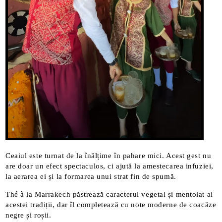
Ceaiul este turnat de la înălțime în pahare mici. Acest gest nu
are doar un efect spectaculos, ci ajută la amestecarea infuziei,
la aerarea ei și la formarea unui strat fin de spumă.
Thé à la Marrakech păstrează caracterul vegetal și mentolat al
acestei tradiții, dar îl completează cu note moderne de coacăze
negre și roșii.