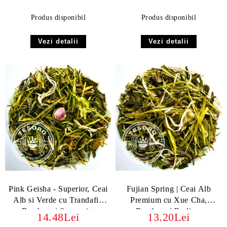
Produs disponibil
Produs disponibil
Vezi detalii
Vezi detalii
Pink Geisha - Superior, Ceai
Fujian Spring | Ceai Alb
Alb si Verde cu Trandafir,
Premium cu Xue Cha,
Bambus și Spearmint
Bambus și Rodie –
14.48Lei
13.20Lei
Prospețimea Naturii