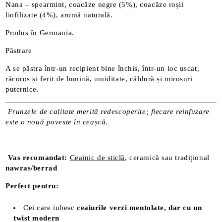
Nana – spearmint, coacăze negre (5%), coacăze roșii
liofilizate (4%), aromă naturală.
Produs în Germania.
Păstrare
A se păstra într-un recipient bine închis, într-un loc uscat,
răcoros și ferit de lumină, umiditate, căldură și mirosuri
puternice.
Frunzele de calitate merită redescoperite; fiecare reinfuzare
este o nouă poveste în ceașcă.
Vas recomandat:
Ceainic de sticlă
, ceramică sau tradițional
nawras/berrad
Perfect pentru:
Cei care iubesc
ceaiurile verzi mentolate, dar cu un
twist modern