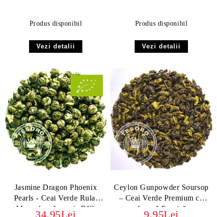
Produs disponibil
Produs disponibil
Vezi detalii
Vezi detalii
Jasmine Dragon Phoenix
Ceylon Gunpowder Soursop
Pearls - Ceai Verde Rulat
– Ceai Verde Premium cu
Manual cu Iasomie BIO
Aromă Exotică
34.95Lei
9.95Lei