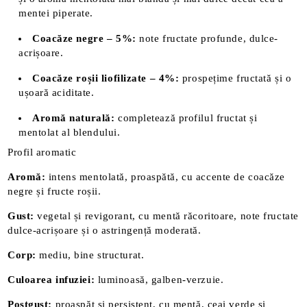
mentei piperate.
Coacăze negre – 5%:
note fructate profunde, dulce-
acrișoare.
Coacăze roșii liofilizate – 4%:
prospețime fructată și o
ușoară aciditate.
Aromă naturală:
completează profilul fructat și
mentolat al blendului.
Profil aromatic
Aromă:
intens mentolată, proaspătă, cu accente de coacăze
negre și fructe roșii.
Gust:
vegetal și revigorant, cu mentă răcoritoare, note fructate
dulce-acrișoare și o astringență moderată.
Corp:
mediu, bine structurat.
Culoarea infuziei:
luminoasă, galben-verzuie.
Postgust:
proaspăt și persistent, cu mentă, ceai verde și