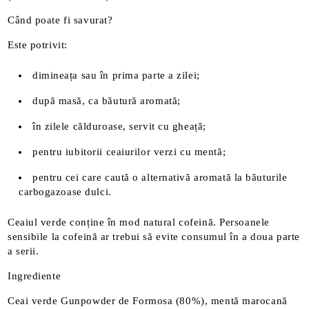
Când poate fi savurat?
Este potrivit:
dimineața sau în prima parte a zilei;
după masă, ca băutură aromată;
în zilele călduroase, servit cu gheață;
pentru iubitorii ceaiurilor verzi cu mentă;
pentru cei care caută o alternativă aromată la băuturile
carbogazoase dulci.
Ceaiul verde conține în mod natural cofeină. Persoanele
sensibile la cofeină ar trebui să evite consumul în a doua parte
a serii.
Ingrediente
Ceai verde Gunpowder de Formosa (80%), mentă marocană