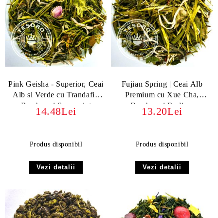
Pink Geisha - Superior, Ceai
Fujian Spring | Ceai Alb
Alb si Verde cu Trandafir,
Premium cu Xue Cha,
Bambus și Spearmint
Bambus și Rodie –
14.48Lei
13.20Lei
Prospețimea Naturii
Produs disponibil
Produs disponibil
Vezi detalii
Vezi detalii