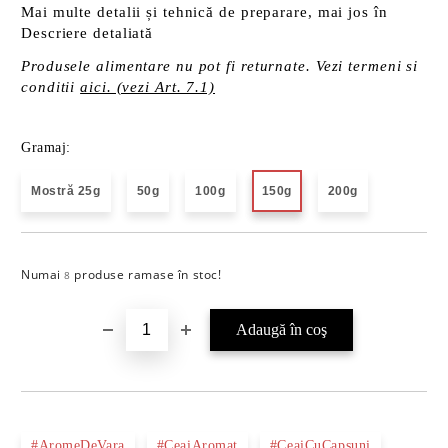
Mai multe detalii și tehnică de preparare, mai jos în
Descriere detaliată
Produsele alimentare nu pot fi returnate. Vezi termeni si
conditii
aici. (vezi Art. 7.1)
Gramaj:
Mostră 25g
50g
100g
150g
200g
Numai
produse ramase în stoc!
Îmi doresc
8
#AromeDeVara
#CeaiAromat
#CeaiCuCapsuni