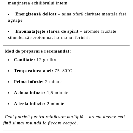
menținerea echilibrului intern
Energizează delicat
– teina oferă claritate mentală fără
agitație
Îmbunătățește starea de spirit
– aromele fructate
stimulează serotonina, hormonul fericirii
Mod de preparare recomandat:
Cantitate:
12 g / litru
Temperatura apei:
75–80°C
Prima infuzie:
2 minute
A doua infuzie:
1,5 minute
A treia infuzie:
2 minute
Ceai potrivit pentru reinfuzare multiplă – aroma devine mai
fină și mai rotundă la fiecare ceașcă.