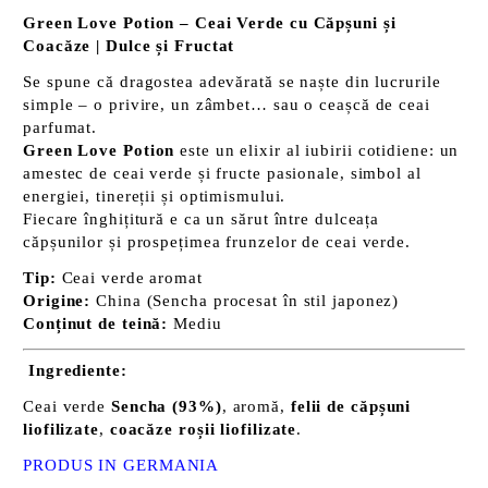
Green Love Potion – Ceai Verde cu Căpșuni și
Coacăze | Dulce și Fructat
Se spune că dragostea adevărată se naște din lucrurile
simple – o privire, un zâmbet… sau o ceașcă de ceai
parfumat.
Green Love Potion
este un elixir al iubirii cotidiene: un
amestec de ceai verde și fructe pasionale, simbol al
energiei, tinereții și optimismului.
Fiecare înghițitură e ca un sărut între dulceața
căpșunilor și prospețimea frunzelor de ceai verde.
Tip:
Ceai verde aromat
Origine:
China (Sencha procesat în stil japonez)
Conținut de teină:
Mediu
Ingrediente:
Ceai verde
Sencha (93%)
, aromă,
felii de căpșuni
liofilizate
,
coacăze roșii liofilizate
.
PRODUS
IN GERMANIA