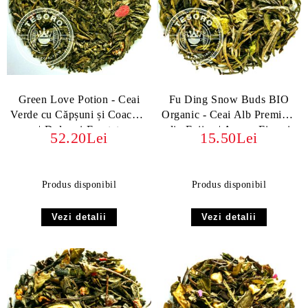
Green Love Potion - Ceai
Fu Ding Snow Buds BIO
Verde cu Căpșuni și Coacăze
Organic - Ceai Alb Premium
| Dulce și Fructat
din Fujian | Arome Fine și
52.20Lei
15.50Lei
Dulceață Naturală
Produs disponibil
Produs disponibil
Vezi detalii
Vezi detalii