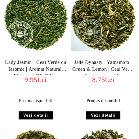
Lady Jasmin - Ceai Verde cu
Jade Dynasty - Yamamoto -
Iasomie | Aromat Natural,
Green & Lemon | Ceai Verde
Elegant și Răsfățător
cu Lemongrass și Lime
9.95Lei
8.75Lei
Produs disponibil
Produs disponibil
Vezi detalii
Vezi detalii