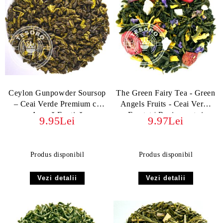
Ceylon Gunpowder Soursop
The Green Fairy Tea - Green
– Ceai Verde Premium cu
Angels Fruits - Ceai Verde
Aromă Exotică
Fructat | Revigorant și
9.95Lei
9.97Lei
Exotic
Produs disponibil
Produs disponibil
Vezi detalii
Vezi detalii