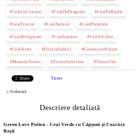
#CeaiCuCoacaze
#CeaiDeDragoste
#CeaiDeRasfat
#CeaiFructat
#CeaiNatural
#CeaiPremium
#CeaiRevigorant
#CeaiSanatos
#CeaiSiCafea
#CeaiVerde
#ElixirulIubirii
#GreenLovePotion
#MomentTesoro
#TesoroSelection
#TesoroTea
Tweet
Share
Evaluează
Descriere detaliată
Green Love Potion - Ceai Verde cu Căpșuni și Coacăze
Roșii