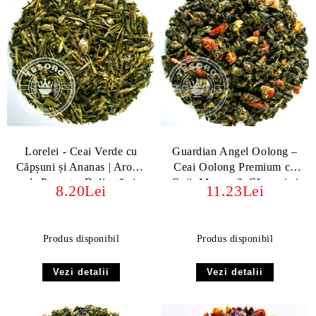
Lorelei - Ceai Verde cu
Guardian Angel Oolong –
Căpșuni și Ananas | Aromă
Ceai Oolong Premium cu
de Poveste, Delicată și
Goji, Mango & Căpșuni si
8.20Lei
11.23Lei
Fructată
Milky Oolong
Produs disponibil
Produs disponibil
Vezi detalii
Vezi detalii