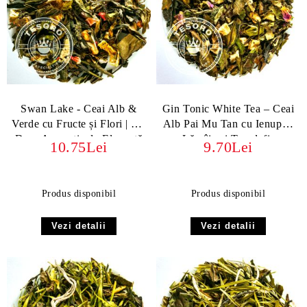
Swan Lake - Ceai Alb &
Gin Tonic White Tea – Ceai
Verde cu Fructe și Flori | Un
Alb Pai Mu Tan cu Ienupăr,
Dans Aromatic de Eleganță
Lămâie și Trandafir
10.75Lei
9.70Lei
Produs disponibil
Produs disponibil
Vezi detalii
Vezi detalii