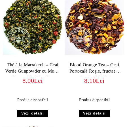
Thé à la Marrakech – Ceai
Blood Orange Tea – Ceai
Verde Gunpowder cu Mentă
Portocală Roșie, fructat și
Marocană și Coacăze
vibrant, fără teină
8.00Lei
8.10Lei
Produs disponibil
Produs disponibil
Vezi detalii
Vezi detalii