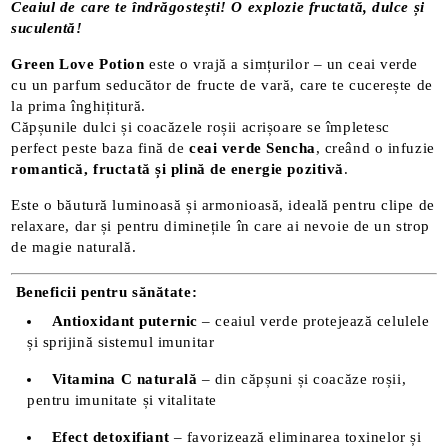
Ceaiul de care te îndrăgostești! O explozie fructată, dulce și
suculentă!
Green Love Potion
este o vrajă a simțurilor – un ceai verde
cu un parfum seducător de fructe de vară, care te cucerește de
la prima înghițitură.
Căpșunile dulci și coacăzele roșii acrișoare se împletesc
perfect peste baza fină de
ceai verde Sencha
, creând o infuzie
romantică, fructată și plină de energie pozitivă
.
Este o băutură luminoasă și armonioasă, ideală pentru clipe de
relaxare, dar și pentru diminețile în care ai nevoie de un strop
de magie naturală.
Beneficii pentru sănătate:
Antioxidant puternic
– ceaiul verde protejează celulele
și sprijină sistemul imunitar
Vitamina C naturală
– din căpșuni și coacăze roșii,
pentru imunitate și vitalitate
Efect detoxifiant
– favorizează eliminarea toxinelor și