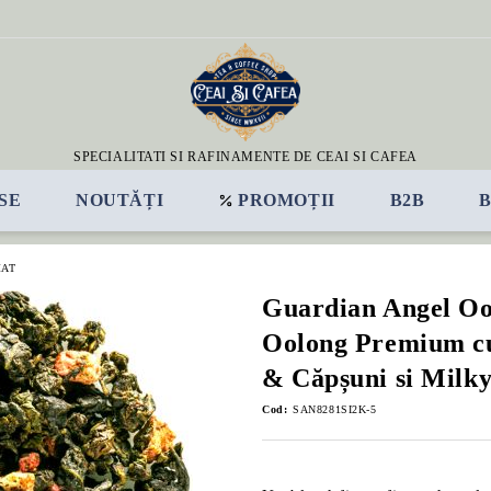
SPECIALITATI SI RAFINAMENTE DE CEAI SI CAFEA
SE
NOUTĂȚI
PROMOȚII
B2B
MAT
Guardian Angel Oo
Oolong Premium c
& Căpșuni si Milk
Cod:
SAN8281SI2K-5