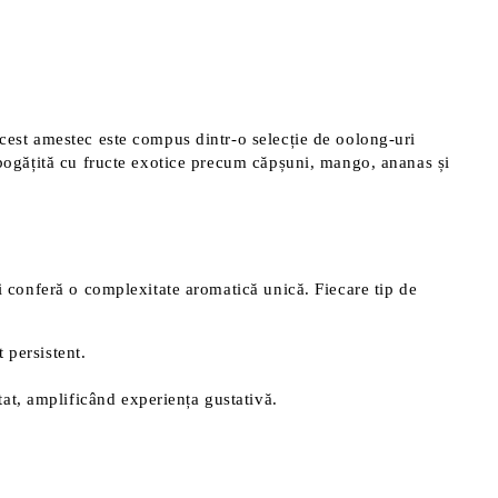
Acest amestec este compus dintr-o selecție de oolong-uri
mbogățită cu fructe exotice precum căpșuni, mango, ananas și
i conferă o complexitate aromatică unică. Fiecare tip de
 persistent.
at, amplificând experiența gustativă.