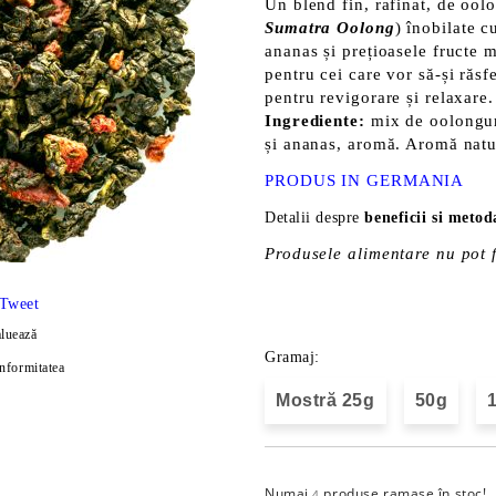
Un blend fin, rafinat, de ool
Sumatra Oolong
) înobilate 
ananas și prețioasele fructe m
pentru cei care vor să-și răsf
pentru revigorare și relaxare.
Ingrediente:
mix de oolongur
și ananas, aromă. Aromă natu
PRODUS
IN GERMANIA
Detalii despre
beneficii si meto
Produsele alimentare nu pot f
Tweet
luează
Gramaj:
onformitatea
Mostră 25g
50g
Numai
produse ramase în stoc!
4