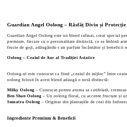
Guardian Angel Oolong – Răsfăț Divin și Protecție
Guardian Angel Oolong este un blend rafinat, creat special pen
premium, fiecare cu o personalitate distinctă, ce se îmbină ar
fructe de goji, adăugându-i un parfum încântător și beneficii 
Oolong – Ceaiul de Aur al Tradiției Asiatice
Oolong-ul este cunoscut ca fiind „ceaiul de mijloc” între ceaiu
oolong folosit în acest blend adaugă o notă distinctă:
Milky Oolong
– Cunoscut pentru aroma sa catifelată, cremoasă,
Ben Shan Oolong
– Un oolong floral, cu accente fructate și un
Sumatra Oolong
– Originar din plantațiile de ceai din Indon
Ingrediente Premium & Beneficii