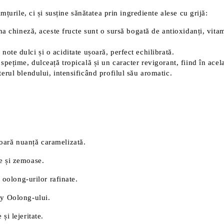
urile, ci și susține sănătatea prin ingrediente alese cu grijă:
chineză, aceste fructe sunt o sursă bogată de antioxidanți, vitami
 note dulci și o aciditate ușoară, perfect echilibrată.
pețime, dulceață tropicală și un caracter revigorant, fiind în acel
rul blendului, intensificând profilul său aromatic.
oară nuanță caramelizată.
e și zemoase.
e oolong-urilor rafinate.
ky Oolong-ului.
și lejeritate.