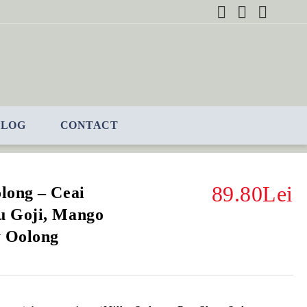
BLOG
CONTACT
89.80Lei
long – Ceai
u Goji, Mango
y Oolong