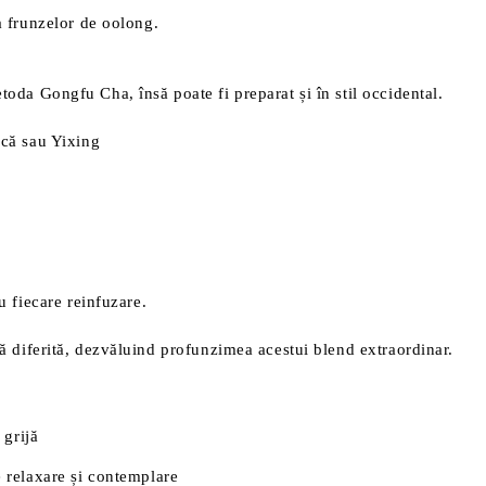
 frunzelor de oolong.
oda Gongfu Cha, însă poate fi preparat și în stil occidental.
ică sau Yixing
 fiecare reinfuzare.
ță diferită, dezvăluind profunzimea acestui blend extraordinar.
 grijă
 relaxare și contemplare