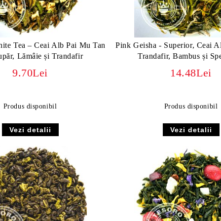
ite Tea – Ceai Alb Pai Mu Tan
Pink Geisha - Superior, Ceai A
upăr, Lămâie și Trandafir
Trandafir, Bambus și Sp
9.70Lei
14.48Lei
Produs disponibil
Produs disponibil
Vezi detalii
Vezi detalii