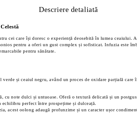
Descriere detaliată
 Celestă
tru cei care își doresc o experiență deosebită în lumea ceaiului. 
monios pentru a oferi un gust complex și sofisticat. Infuzia este î
remarcabile pentru sănătate.
l verde și ceaiul negru, având un proces de oxidare parțială care î
 cu note dulci și untuoase. Oferă o textură delicată și un postgust
 echilibru perfect între prospețime și dulceață.
ezia, acest oolong adaugă profunzime și un caracter ușor condiment