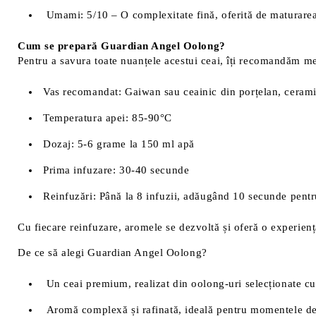
Umami: 5/10 – O complexitate fină, oferită de maturarea
Cum se prepară Guardian Angel Oolong?
Pentru a savura toate nuanțele acestui ceai, îți recomandăm met
Vas recomandat: Gaiwan sau ceainic din porțelan, ceram
Temperatura apei: 85-90°C
Dozaj: 5-6 grame la 150 ml apă
Prima infuzare: 30-40 secunde
Reinfuzări: Până la 8 infuzii, adăugând 10 secunde pentru
Cu fiecare reinfuzare, aromele se dezvoltă și oferă o experien
De ce să alegi Guardian Angel Oolong?
Un ceai premium, realizat din oolong-uri selecționate cu
Aromă complexă și rafinată, ideală pentru momentele de