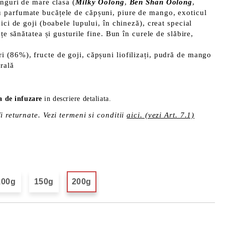
onguri de mare clasa (
Milky Oolong
,
Ben Shan Oolong
,
cu parfumate bucățele de căpșuni, piure de mango, exoticul
ici de goji (boabele lupului, în chineză), creat special
ețe sănătatea și gusturile fine. Bun în curele de slăbire,
i (86%), fructe de goji, căpșuni liofilizați, pudră de mango
rală
da de infuzare
in descriere detaliata.
i returnate. Vezi termeni si conditii
aici. (vezi Art. 7.1)
100g
150g
200g
Îmi doresc