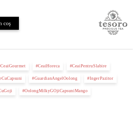
#CeaiGourmet
#CeaiHoreca
#CeaiPentruSlabire
eCuCapsuni
#GuardianAngelOolong
#IngerPazitor
CuGoji
#OolongMilkyGOjiCapsuniMango