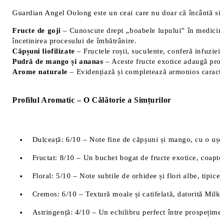
Guardian Angel Oolong este un ceai care nu doar că încântă simț
Fructe de goji
– Cunoscute drept „boabele lupului” în medicina 
încetinirea procesului de îmbătrânire.
Căpșuni liofilizate
– Fructele roșii, suculente, conferă infuziei
Pudră de mango și ananas
– Aceste fructe exotice adaugă pros
Arome naturale
– Evidențiază și completează armonios caracte
Profilul Aromatic – O Călătorie a Simțurilor
Dulceață: 6/10 – Note fine de căpșuni și mango, cu o uș
Fructat: 8/10 – Un buchet bogat de fructe exotice, coapt
Floral: 5/10 – Note subtile de orhidee și flori albe, tipic
Cremos: 6/10 – Textură moale și catifelată, datorită Mil
Astringență: 4/10 – Un echilibru perfect între prospețime 