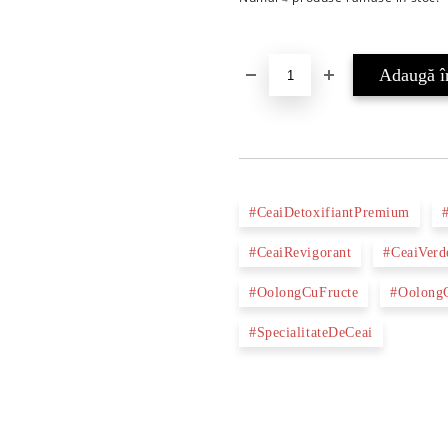
#CeaiDetoxifiantPremium
#CeaiRevigorant
#CeaiVerd
#OolongCuFructe
#Oolong
#SpecialitateDeCeai