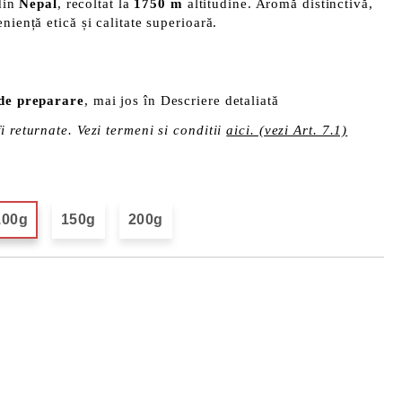
in
Nepal
, recoltat la
1750 m
altitudine. Aromă distinctivă,
niență etică și calitate superioară.
 de preparare
, mai jos în Descriere detaliată
i returnate. Vezi termeni si conditii
aici. (vezi Art. 7.1)
100g
150g
200g
Îmi doresc