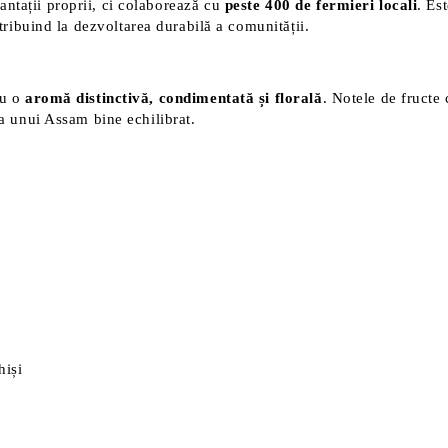
lantații proprii, ci colaborează cu
peste 400 de fermieri locali
. Es
tribuind la dezvoltarea durabilă a comunității.
cu o
aromă distinctivă, condimentată și florală
. Notele de fructe
ța unui Assam bine echilibrat.
hiși