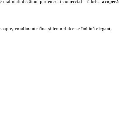
te mai mult decât un parteneriat comercial – fabrica
acoperă
 coapte, condimente fine și lemn dulce se îmbină elegant,