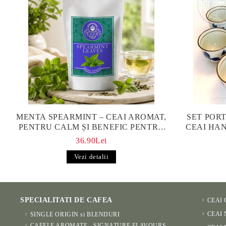
MENTA SPEARMINT – CEAI AROMAT,
SET POR
PENTRU CALM ȘI BENEFIC PENTRU
CEAI HAN
SĂNĂTATE
P
36.90Lei
Vezi detalii
SPECIALITATI DE CAFEA
CEAI
CEAI
SINGLE ORIGIN si BLENDURI
CAFELE AROMATE - SIGNATURE FLAVOURS