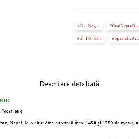
#CeaiNegru
#CeaiNegruNep
#SFTGFOP1
#Specialitate
Descriere detaliată
NIC
-ÖKO-003
ltar
, Nepal, la o altitudine cuprinsă între
1450 și 1750 de metri
, 