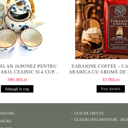
TELAN JAPONEZ PENTRU
ZABAIONE COFFEE – CA
AKO, CEAINIC SI 4 CUPE
ARABICA CU AROMĂ DE
ICTATE MANUAL
396.00Lei
33.90Lei
Vezi detalii
 OOLONG
CEAI DE FRUCTE
CEAIURI INFLORITOARE - BIL
 NEGRU