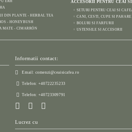
PU ERH
ACCESORII PENTRU CEAI S
HA
SETURI PENTRU CEAI SI CAFE
II DIN PLANTE - HERBAL TEA
CANI, CESTI, CUPE SI PAHARE
BOS - HONEYBUSH
BOLURI SI FARFURII
A MATE - CIMARRÓN
USTENSILE SI ACCESORII
Informatii contact:
Email:
comenzi@ceaisicafea.ro
Telefon:
+40722235233
Telefon:
+40723309791
Lucrez cu