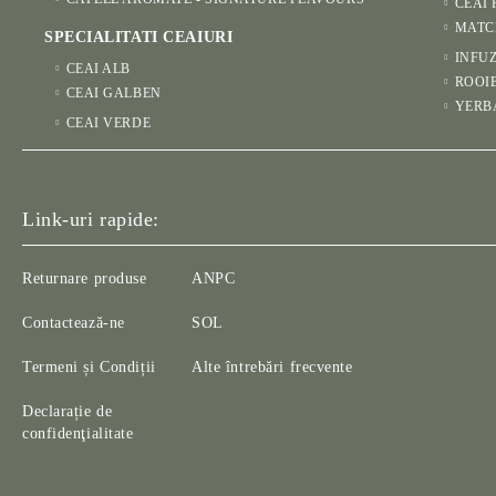
CEAI 
MATC
SPECIALITATI CEAIURI
INFUZ
CEAI ALB
ROOI
CEAI GALBEN
YERB
CEAI VERDE
Link-uri rapide:
Returnare produse
ANPC
Contactează-ne
SOL
Termeni și Condiții
Alte întrebări frecvente
Declarație de
confidenţialitate