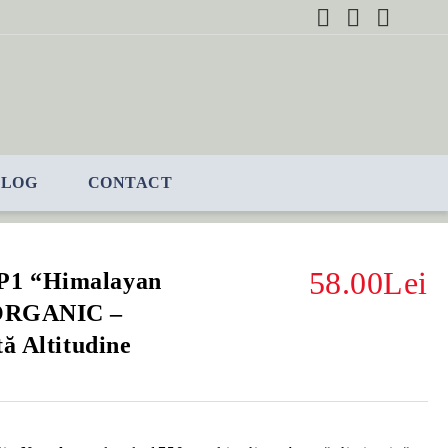
BLOG
CONTACT
58.00Lei
P1 “Himalayan
 ORGANIC –
ă Altitudine