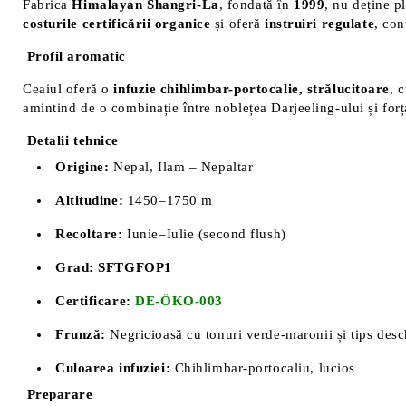
Fabrica
Himalayan Shangri-La
, fondată în
1999
, nu deține p
costurile certificării organice
și oferă
instruiri regulate
, con
Profil aromatic
Ceaiul oferă o
infuzie chihlimbar-portocalie, strălucitoare
, 
amintind de o combinație între noblețea Darjeeling-ului și for
Detalii tehnice
Origine:
Nepal, Ilam – Nepaltar
Altitudine:
1450–1750 m
Recoltare:
Iunie–Iulie (second flush)
Grad:
SFTGFOP1
Certificare:
DE-ÖKO-003
Frunză:
Negricioasă cu tonuri verde-maronii și tips desc
Culoarea infuziei:
Chihlimbar-portocaliu, lucios
Preparare