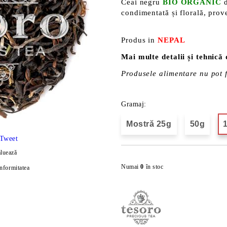
Ceai negru
BIO ORGANIC
d
condimentată și florală, prove
Produs in
NEPAL
Mai multe detalii și tehnică
Produsele alimentare nu pot f
Gramaj:
Mostră 25g
50g
Tweet
luează
Numai
0
în stoc
onformitatea