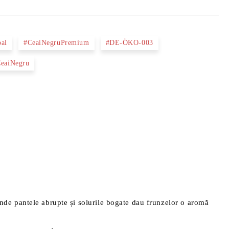
al
#CeaiNegruPremium
#DE-ÖKO-003
CeaiNegru
unde pantele abrupte și solurile bogate dau frunzelor o aromă