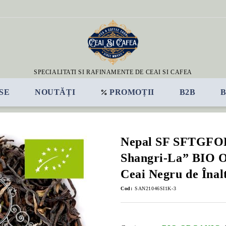
SPECIALITATI SI RAFINAMENTE DE CEAI SI CAFEA
SE
NOUTĂȚI
PROMOȚII
B2B
Nepal SF SFTGFO
Shangri-La” BIO
Ceai Negru de Înalt
Cod:
SAN21046SI1K-3