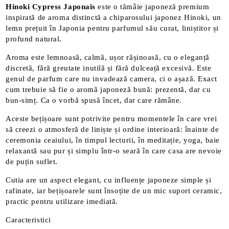
Hinoki Cypress Japonais
este o tămâie japoneză premium
inspirată de aroma distinctă a chiparosului japonez Hinoki, un
lemn prețuit în Japonia pentru parfumul său curat, liniștitor și
profund natural.
Aroma este lemnoasă, calmă, ușor rășinoasă, cu o eleganță
discretă, fără greutate inutilă și fără dulceață excesivă. Este
genul de parfum care nu invadează camera, ci o așază. Exact
cum trebuie să fie o aromă japoneză bună: prezentă, dar cu
bun-simț. Ca o vorbă spusă încet, dar care rămâne.
Aceste bețișoare sunt potrivite pentru momentele în care vrei
să creezi o atmosferă de liniște și ordine interioară: înainte de
ceremonia ceaiului, în timpul lecturii, în meditație, yoga, baie
relaxantă sau pur și simplu într-o seară în care casa are nevoie
de puțin suflet.
Cutia are un aspect elegant, cu influențe japoneze simple și
rafinate, iar bețișoarele sunt însoțite de un mic suport ceramic,
practic pentru utilizare imediată.
Caracteristici