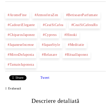
#AromeFine
#AtmosferaZen
#BetisoareParfumate
#CadouriElegante
#CeaiSiCafea
#CeaiSiCafeeaRo
#ChiparosJaponez
#Cypress
#Hinoki
#JapaneseIncense
#JapanStyle
#Meditatie
#MirosDeJaponia
#Relaxare
#RitualJaponez
#TamaieJaponeza
Tweet
Share
Evaluează
Descriere detaliată