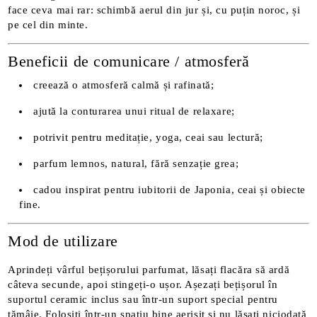
face ceva mai rar: schimbă aerul din jur și, cu puțin noroc, și
pe cel din minte.
Beneficii de comunicare / atmosferă
creează o atmosferă calmă și rafinată;
ajută la conturarea unui ritual de relaxare;
potrivit pentru meditație, yoga, ceai sau lectură;
parfum lemnos, natural, fără senzație grea;
cadou inspirat pentru iubitorii de Japonia, ceai și obiecte
fine.
Mod de utilizare
Aprindeți vârful bețișorului parfumat, lăsați flacăra să ardă
câteva secunde, apoi stingeți-o ușor. Așezați bețișorul în
suportul ceramic inclus sau într-un suport special pentru
tămâie. Folosiți într-un spațiu bine aerisit și nu lăsați niciodată