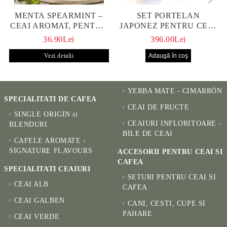
MENTA SPEARMINT –
SET PORTELAN
CEAI AROMAT, PENTRU
JAPONEZ PENTRU CEAI
CALM ȘI BENEFIC
HANAKO, CEAINIC SI 4
36.90Lei
396.00Lei
PENTRU SĂNĂTATE
CUPE PICTATE MANUAL
Vezi detalii
YERBA MATE - CIMARRÓN
SPECIALITATI DE CAFEA
CEAI DE FRUCTE
SINGLE ORIGIN si
CEAIURI INFLORITOARE -
BLENDURI
BILE DE CEAI
CAFELE AROMATE -
SIGNATURE FLAVOURS
ACCESORII PENTRU CEAI SI
CAFEA
SPECIALITATI CEAIURI
SETURI PENTRU CEAI SI
CEAI ALB
CAFEA
CEAI GALBEN
CANI, CESTI, CUPE SI
PAHARE
CEAI VERDE