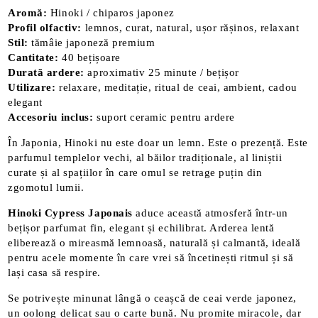
Aromă:
Hinoki / chiparos japonez
Profil olfactiv:
lemnos, curat, natural, ușor rășinos, relaxant
Stil:
tămâie japoneză premium
Cantitate:
40 bețișoare
Durată ardere:
aproximativ 25 minute / bețișor
Utilizare:
relaxare, meditație, ritual de ceai, ambient, cadou
elegant
Accesoriu inclus:
suport ceramic pentru ardere
În Japonia, Hinoki nu este doar un lemn. Este o prezență. Este
parfumul templelor vechi, al băilor tradiționale, al liniștii
curate și al spațiilor în care omul se retrage puțin din
zgomotul lumii.
Hinoki Cypress Japonais
aduce această atmosferă într-un
bețișor parfumat fin, elegant și echilibrat. Arderea lentă
eliberează o mireasmă lemnoasă, naturală și calmantă, ideală
pentru acele momente în care vrei să încetinești ritmul și să
lași casa să respire.
Se potrivește minunat lângă o ceașcă de ceai verde japonez,
un oolong delicat sau o carte bună. Nu promite miracole, dar