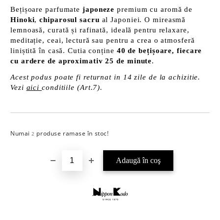
Bețișoare parfumate
japoneze
premium cu aromă de
Hinoki
,
chiparosul sacru
al Japoniei. O mireasmă
lemnoasă, curată și rafinată, ideală pentru relaxare,
meditație, ceai, lectură sau pentru a crea o atmosferă
liniștită în casă. Cutia conține
40 de bețișoare,
fiecare
cu ardere de aproximativ 25 de minute
.
Acest podus poate fi returnat in 14 zile de la achizitie.
Vezi
aici
conditiile (Art.7).
Numai
produse ramase în stoc!
Îmi doresc
2