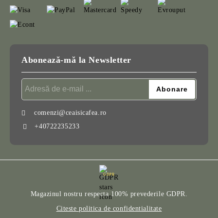
Abonează-mă la Newsletter
comenzi@ceaisicafea.ro
+40722235233
GDPR
Magazinul nostru respecta 100% prevederile GDPR.
Citeste politica de confidentialitate