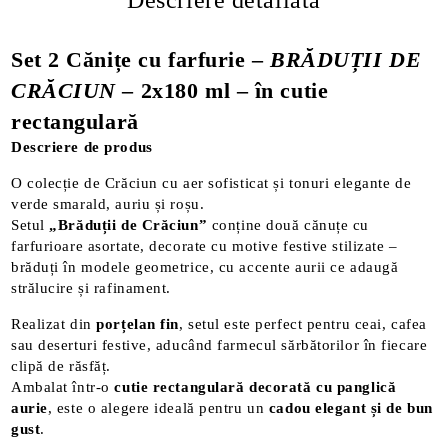
Descriere detaliată
Set 2 Cănițe cu farfurie –
BRĂDUȚII DE
CRĂCIUN
– 2x180 ml – în cutie
rectangulară
Descriere de produs
O colecție de Crăciun cu aer sofisticat și tonuri elegante de
verde smarald, auriu și roșu.
Setul
„Brăduții de Crăciun”
conține două cănuțe cu
farfurioare asortate, decorate cu motive festive stilizate –
brăduți în modele geometrice, cu accente aurii ce adaugă
strălucire și rafinament.
Realizat din
porțelan fin
, setul este perfect pentru ceai, cafea
sau deserturi festive, aducând farmecul sărbătorilor în fiecare
clipă de răsfăț.
Ambalat într-o
cutie rectangulară decorată cu panglică
aurie
, este o alegere ideală pentru un
cadou elegant și de bun
gust
.