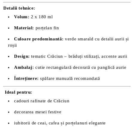
Detalii tehnice:
Volum:
2 x 180 ml
Material:
porțelan fin
Culoare predominantă:
verde smarald cu detalii aurii și
roșii
Design:
tematic Crăciun – brăduți stilizați, accente aurii
Ambalaj:
cutie rectangulară decorată cu panglică aurie
Întreținere:
spălare manuală recomandată
Ideal pentru:
cadouri rafinate de Crăciun
decorarea mesei festive
iubitorii de ceai, cafea și porțelanuri elegante