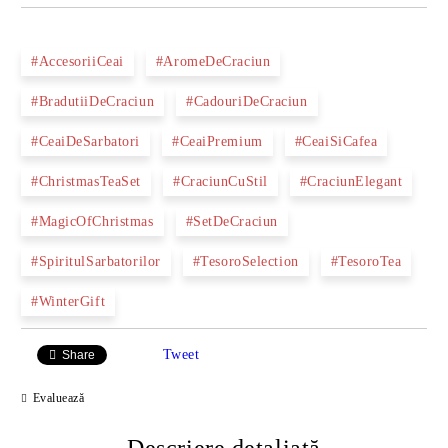
#AccesoriiCeai
#AromeDeCraciun
#BradutiiDeCraciun
#CadouriDeCraciun
#CeaiDeSarbatori
#CeaiPremium
#CeaiSiCafea
#ChristmasTeaSet
#CraciunCuStil
#CraciunElegant
#MagicOfChristmas
#SetDeCraciun
#SpiritulSarbatorilor
#TesoroSelection
#TesoroTea
#WinterGift
Tweet
Share
Evaluează