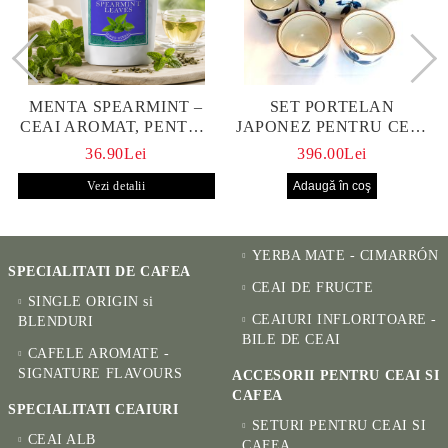
MENTA SPEARMINT –
SET PORTELAN
CEAI AROMAT, PENTRU
JAPONEZ PENTRU CEAI
CALM ȘI BENEFIC
HANAKO, CEAINIC SI 4
36.90Lei
396.00Lei
PENTRU SĂNĂTATE
CUPE PICTATE MANUAL
Vezi detalii
YERBA MATE - CIMARRÓN
SPECIALITATI DE CAFEA
CEAI DE FRUCTE
SINGLE ORIGIN si
CEAIURI INFLORITOARE -
BLENDURI
BILE DE CEAI
CAFELE AROMATE -
SIGNATURE FLAVOURS
ACCESORII PENTRU CEAI SI
CAFEA
SPECIALITATI CEAIURI
SETURI PENTRU CEAI SI
CEAI ALB
CAFEA