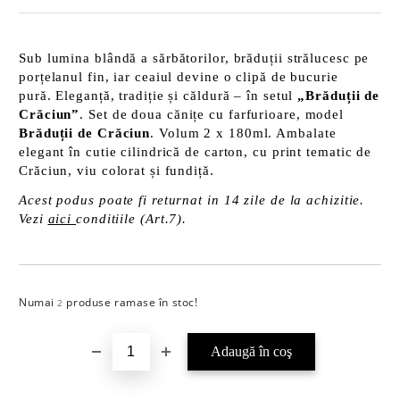
Sub lumina blândă a sărbătorilor, brăduții strălucesc pe
porțelanul fin, iar ceaiul devine o clipă de bucurie
pură. Eleganță, tradiție și căldură – în setul
„Brăduții de
Crăciun”
. Set de doua cănițe cu farfurioare, model
Brăduții de Crăciun
. Volum 2 x 180ml. Ambalate
elegant în cutie cilindrică de carton, cu print tematic de
Crăciun, viu colorat și fundiță.
Acest podus poate fi returnat in 14 zile de la achizitie.
Vezi
aici
conditiile (Art.7).
Numai
produse ramase în stoc!
Îmi doresc
2