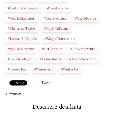
#CadouriDeCraciun
#CaniDeIarna
#CeaiDeSarbatori
#CeaiPremium
#CeaiSiCafea
#ChristmasTeaSet
#CopiiCuPatine
#LaJoacaInZapada
#MagiaCraciunului
#SetCaniCraciun
#SetPortelan
#SlowMoments
#TeaAndMagic
#TeaMoments
#TesoroSelection
#TesoroTea
#WinterGift
#WinterJoy
Tweet
Share
Evaluează
Descriere detaliată