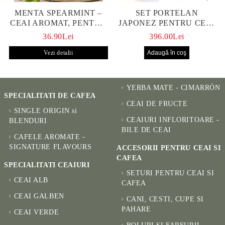
MENTA SPEARMINT –
SET PORTELAN
CEAI AROMAT, PENTRU
JAPONEZ PENTRU CEAI
CALM ȘI BENEFIC
HANAKO, CEAINIC SI 4
36.90Lei
396.00Lei
PENTRU SĂNĂTATE
CUPE PICTATE MANUAL
Vezi detalii
YERBA MATE - CIMARRÓN
SPECIALITATI DE CAFEA
CEAI DE FRUCTE
SINGLE ORIGIN si
CEAIURI INFLORITOARE -
BLENDURI
BILE DE CEAI
CAFELE AROMATE -
SIGNATURE FLAVOURS
ACCESORII PENTRU CEAI SI
CAFEA
SPECIALITATI CEAIURI
SETURI PENTRU CEAI SI
CEAI ALB
CAFEA
CEAI GALBEN
CANI, CESTI, CUPE SI
PAHARE
CEAI VERDE