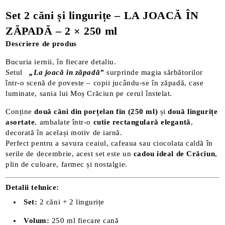
Set 2 căni și lingurițe – LA JOACĂ ÎN
ZĂPADĂ
– 2 × 250 ml
Descriere de produs
Bucuria iernii, în fiecare detaliu.
Setul
„La joacă în zăpadă”
surprinde magia sărbătorilor
într-o scenă de poveste – copii jucându-se în zăpadă, case
luminate, sania lui Moș Crăciun pe cerul înstelat.
Conține
două căni din porțelan fin (250 ml)
și
două lingurițe
asortate
, ambalate într-o
cutie rectangulară elegantă
,
decorată în același motiv de iarnă.
Perfect pentru a savura ceaiul, cafeaua sau ciocolata caldă în
serile de decembrie, acest set este un
cadou ideal de Crăciun
,
plin de culoare, farmec și nostalgie.
Detalii tehnice:
Set:
2 căni + 2 lingurițe
Volum:
250 ml fiecare cană