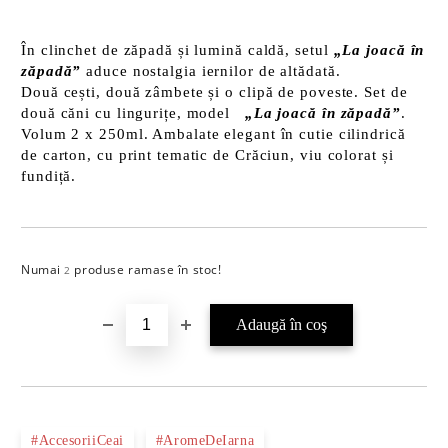
În clinchet de zăpadă și lumină caldă, setul
„La joacă în
zăpadă”
aduce nostalgia iernilor de altădată.
Două cești, două zâmbete și o clipă de poveste.
Set de
două căni cu lingurițe, model
„La joacă în zăpadă”
.
Volum 2 x 250ml. Ambalate elegant în cutie cilindrică
de carton, cu print tematic de Crăciun, viu colorat și
fundiță.
Numai
produse ramase în stoc!
Îmi doresc
2
#AccesoriiCeai
#AromeDeIarna