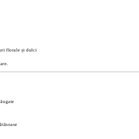
ri florale și dulci
are.
dăugate
mătăsoase