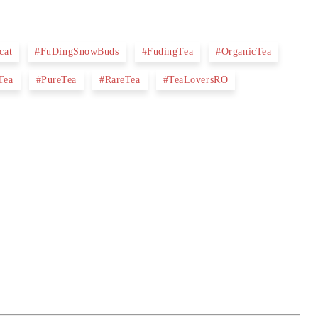
cat
#FuDingSnowBuds
#FudingTea
#OrganicTea
Tea
#PureTea
#RareTea
#TeaLoversRO