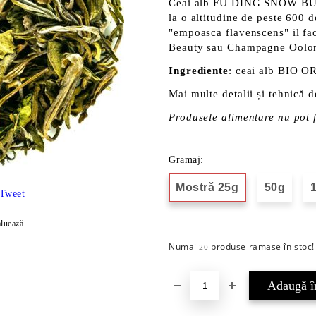
Ceai alb FU DING SNOW BUD
la o altitudine de peste 600 
"empoasca flavenscens" il fac
Beauty sau Champagne Oolo
Ingrediente
: ceai alb BIO 
Mai multe detalii și tehnică d
Produsele alimentare nu pot f
Gramaj:
Mostră 25g
50g
Tweet
luează
Numai
produse ramase în stoc!
20