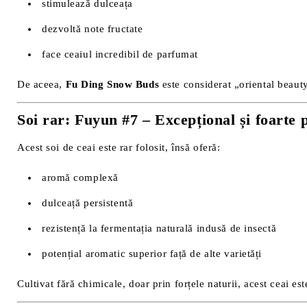
stimulează dulceața
dezvoltă note fructate
face ceaiul incredibil de parfumat
De aceea,
Fu Ding Snow Buds
este considerat „oriental beauty”
Soi rar: Fuyun #7 – Excepțional și foarte p
Acest soi de ceai este rar folosit, însă oferă:
aromă complexă
dulceață persistentă
rezistență la fermentația naturală indusă de insectă
potențial aromatic superior față de alte varietăți
Cultivat fără chimicale, doar prin forțele naturii, acest ceai e