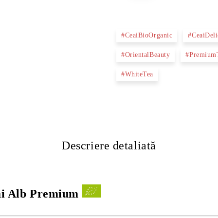
#CeaiBioOrganic
#CeaiDeli
#OrientalBeauty
#Premium
#WhiteTea
Descriere detaliată
ai Alb Premium