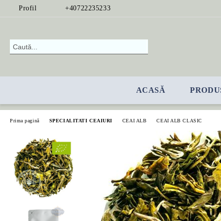
Profil
+40722235233
ACASĂ
PRODU
Prima pagină
SPECIALITATI CEAIURI
CEAI ALB
CEAI ALB CLASIC