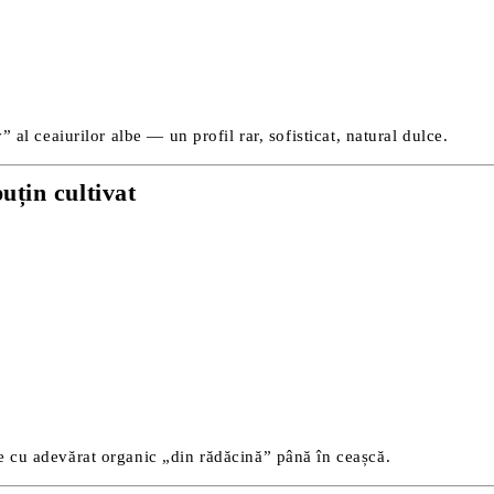
 al ceaiurilor albe — un profil rar, sofisticat, natural dulce.
uțin cultivat
ste cu adevărat organic „din rădăcină” până în ceașcă.