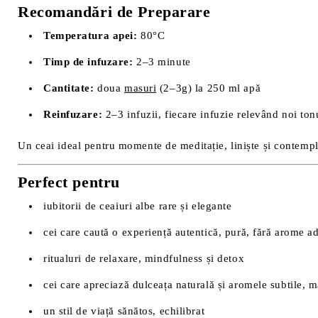
Recomandări de Preparare
Temperatura apei:
80°C
Timp de infuzare:
2–3 minute
Cantitate:
doua
masuri
(2–3g) la 250 ml apă
Reinfuzare:
2–3 infuzii, fiecare infuzie relevând noi tonu
Un ceai ideal pentru momente de meditație, liniște și contempl
Perfect pentru
iubitorii de ceaiuri albe rare și elegante
cei care caută o experiență autentică, pură, fără arome a
ritualuri de relaxare, mindfulness și detox
cei care apreciază dulceața naturală și aromele subtile, 
un stil de viață sănătos, echilibrat