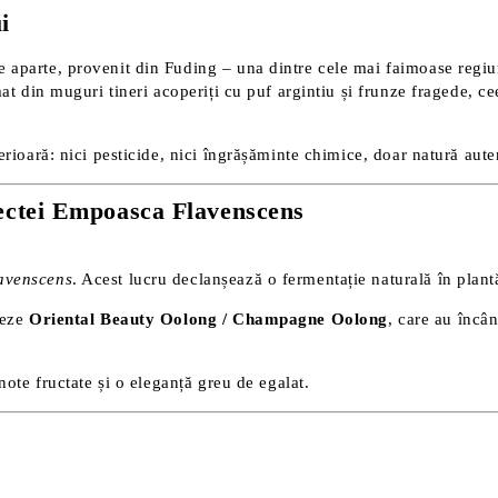
i
te aparte, provenit din Fuding – una dintre cele mai faimoase regiu
t din muguri tineri acoperiți cu puf argintiu și frunze fragede, cee
rioară: nici pesticide, nici îngrășăminte chimice, doar natură autent
ectei Empoasca Flavenscens
avenscens
. Acest lucru declanșează o fermentație naturală în plant
neze
Oriental Beauty Oolong / Champagne Oolong
, care au încân
note fructate și o eleganță greu de egalat.