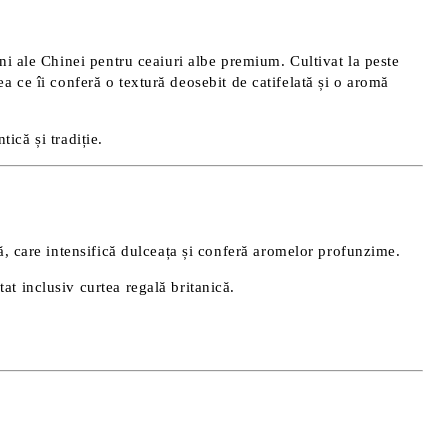
ni ale Chinei pentru ceaiuri albe premium. Cultivat la peste
a ce îi conferă o textură deosebit de catifelată și o aromă
ică și tradiție.
ă, care intensifică dulceața și conferă aromelor profunzime.
tat inclusiv curtea regală britanică.