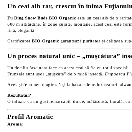
Un ceai alb rar, crescut în inima Fujianulu
Fu Ding Snow Buds BIO Organic
este un ceai alb de o rarita
600 m altitudine, în zone curate, montane, acest ceai este forma
fină, elegantă.
Certificarea
BIO Organic
garantează puritatea și calitatea supe
Un proces natural unic – „mușcătura” ins
Un detaliu fascinant face ca acest ceai să fie cu totul special:
Frunzele sunt ușor „mușcate” de o mică insectă,
Empoasca Fl
Același fenomen magic stă și la baza celebrelor ceaiuri taiwa
Rezultatul?
O infuzie cu un gust remarcabil: dulce, mătăsoasă, florală, cu 
Profil Aromatic
Aromă: