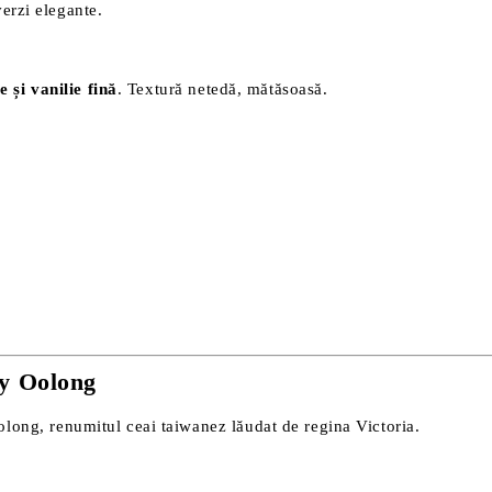
verzi elegante.
 și vanilie fină
. Textură netedă, mătăsoasă.
ty Oolong
ong, renumitul ceai taiwanez lăudat de regina Victoria.