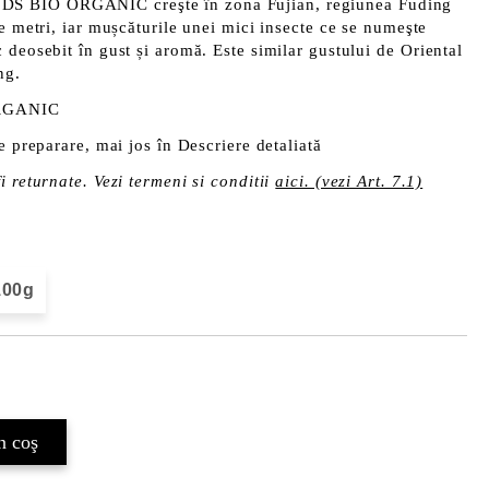
S BIO ORGANIC creşte în zona Fujian, regiunea Fuding
de metri, iar mușcăturile unei mici insecte ce se numeşte
 deosebit în gust și aromă. Este similar gustului de Oriental
ng.
ORGANIC
e preparare, mai jos în Descriere detaliată
i returnate. Vezi termeni si conditii
aici. (vezi Art. 7.1)
100g
Îmi doresc