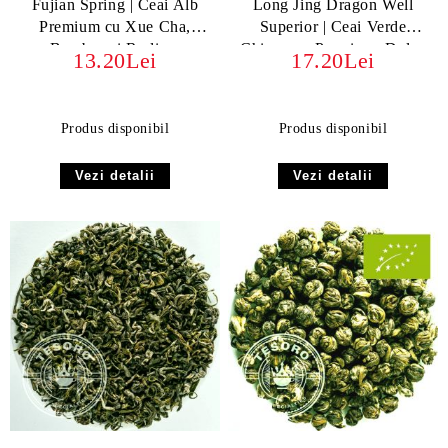
Fujian Spring | Ceai Alb
Long Jing Dragon Well
Premium cu Xue Cha,
Superior | Ceai Verde
Bambus și Rodie –
Chinezesc Premium, Dulce
13.20Lei
17.20Lei
Prospețimea Naturii
și Nutty
Produs disponibil
Produs disponibil
Vezi detalii
Vezi detalii