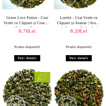
Green Love Potion - Ceai
Lorelei - Ceai Verde cu
Verde cu Căpșuni și Coacăze
Căpșuni și Ananas | Aromă
| Dulce și Fructat
de Poveste, Delicată și
8.70Lei
8.20Lei
Fructată
Produs disponibil
Produs disponibil
Vezi detalii
Vezi detalii