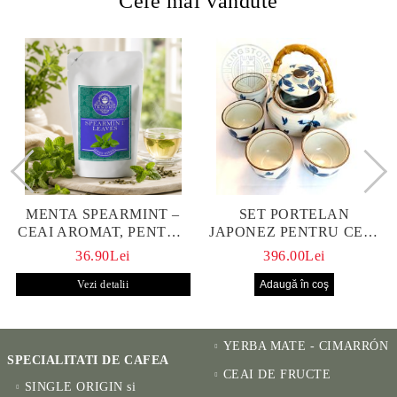
Cele mai vândute
MENTA SPEARMINT –
SET PORTELAN
CEAI AROMAT, PENTRU
JAPONEZ PENTRU CEAI
CALM ȘI BENEFIC
HANAKO, CEAINIC SI 4
36.90Lei
396.00Lei
PENTRU SĂNĂTATE
CUPE PICTATE MANUAL
Vezi detalii
YERBA MATE - CIMARRÓN
SPECIALITATI DE CAFEA
CEAI DE FRUCTE
SINGLE ORIGIN si