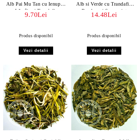
Alb Pai Mu Tan cu Ienupăr,
Alb si Verde cu Trandafir,
Lămâie și Trandafir
Bambus și Spearmint
9.70Lei
14.48Lei
Produs disponibil
Produs disponibil
Vezi detalii
Vezi detalii