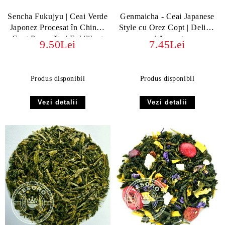
Sencha Fukujyu | Ceai Verde
Genmaicha - Ceai Japanese
Japonez Procesat în China -
Style cu Orez Copt | Delicat
Gust Proaspăt și Echilibrat
și Aromat
9.50Lei
7.45Lei
Produs disponibil
Produs disponibil
Vezi detalii
Vezi detalii