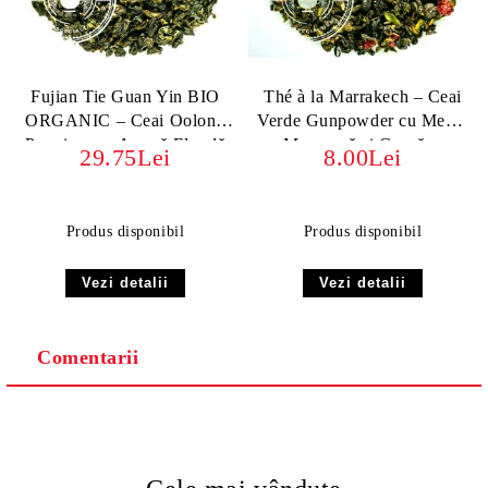
Fujian Tie Guan Yin BIO
Thé à la Marrakech – Ceai
ORGANIC – Ceai Oolong
Verde Gunpowder cu Mentă
Premium cu Aromă Florală
Marocană și Coacăze
29.75Lei
8.00Lei
și Dulceață Echilibrată
Produs disponibil
Produs disponibil
Vezi detalii
Vezi detalii
Comentarii