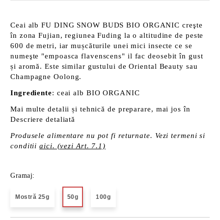
Ceai alb FU DING SNOW BUDS BIO ORGANIC creşte
în zona Fujian, regiunea Fuding la o altitudine de peste
600 de metri, iar mușcăturile unei mici insecte ce se
numeşte "empoasca flavenscens" il fac deosebit în gust
și aromă. Este similar gustului de Oriental Beauty sau
Champagne Oolong.
Ingrediente
: ceai alb BIO ORGANIC
Mai multe detalii și tehnică de preparare, mai jos în
Descriere detaliată
Produsele alimentare nu pot fi returnate. Vezi termeni si
conditii
aici. (vezi Art. 7.1)
Gramaj:
Mostră 25g
50g
100g