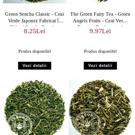
Green Sencha Classic - Ceai
The Green Fairy Tea - Green
Verde Japonez Fabricat în
Angels Fruits - Ceai Verde
China | Sencha Premium
Fructat | Revigorant și
8.25Lei
9.97Lei
Exotic
Produs disponibil
Produs disponibil
Vezi detalii
Vezi detalii