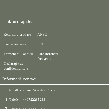
Link-uri rapide:
Returnare produse
ANPC
Contactează-ne
SOL
Termeni și Condiții
Alte întrebări
frecvente
Declarație de
confidenţialitate
Informatii contact:
Email:
comenzi@ceaisicafea.ro
Telefon:
+40722235233
Telefon:
+40723309791