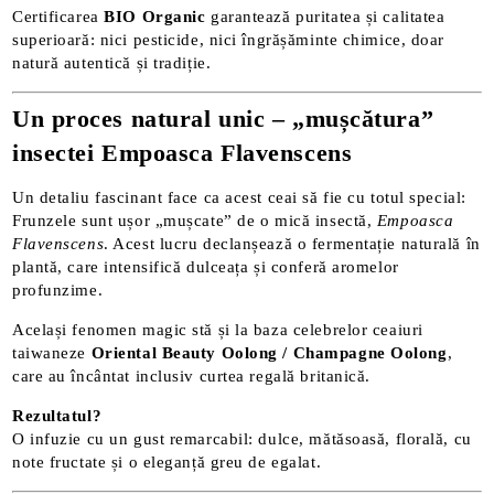
Certificarea
BIO Organic
garantează puritatea și calitatea
superioară: nici pesticide, nici îngrășăminte chimice, doar
natură autentică și tradiție.
Un proces natural unic – „mușcătura”
insectei Empoasca Flavenscens
Un detaliu fascinant face ca acest ceai să fie cu totul special:
Frunzele sunt ușor „mușcate” de o mică insectă,
Empoasca
Flavenscens
. Acest lucru declanșează o fermentație naturală în
plantă, care intensifică dulceața și conferă aromelor
profunzime.
Același fenomen magic stă și la baza celebrelor ceaiuri
taiwaneze
Oriental Beauty Oolong / Champagne Oolong
,
care au încântat inclusiv curtea regală britanică.
Rezultatul?
O infuzie cu un gust remarcabil: dulce, mătăsoasă, florală, cu
note fructate și o eleganță greu de egalat.