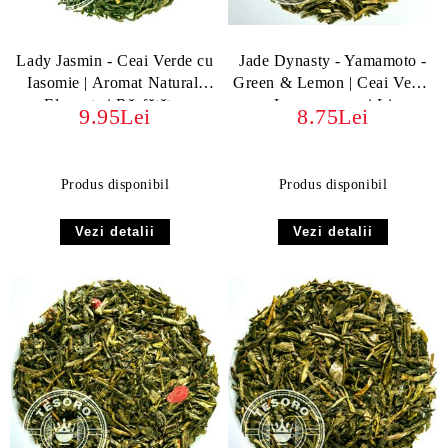
Lady Jasmin - Ceai Verde cu
Jade Dynasty - Yamamoto -
Iasomie | Aromat Natural,
Green & Lemon | Ceai Verde
Elegant și Răsfățător
cu Lemongrass și Lime
9.95Lei
8.75Lei
Produs disponibil
Produs disponibil
Vezi detalii
Vezi detalii