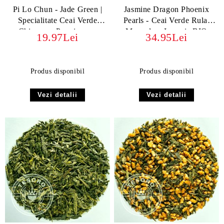
Pi Lo Chun - Jade Green |
Jasmine Dragon Phoenix
Specialitate Ceai Verde
Pearls - Ceai Verde Rulat
Chinezesc Premium cu
Manual cu Iasomie BIO
19.97Lei
34.95Lei
Istorie și Aromă
ORGANIC
Excepțională
Produs disponibil
Produs disponibil
Vezi detalii
Vezi detalii