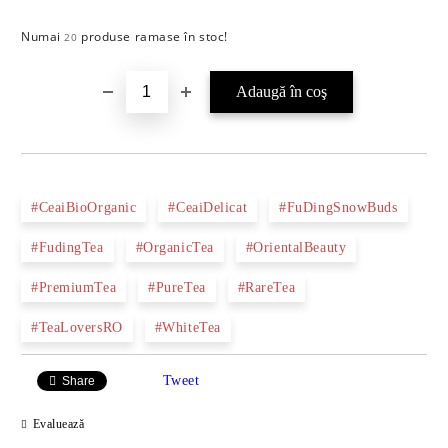
Numai
produse ramase în stoc!
Îmi doresc
20
#CeaiBioOrganic
#CeaiDelicat
#FuDingSnowBuds
#FudingTea
#OrganicTea
#OrientalBeauty
#PremiumTea
#PureTea
#RareTea
#TeaLoversRO
#WhiteTea
Tweet
Share
Evaluează