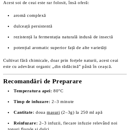
Acest soi de ceai este rar folosit, însă oferă:
aromă complexă
dulceață persistentă
rezistență la fermentația naturală indusă de insectă
potențial aromatic superior față de alte varietăți
Cultivat fără chimicale, doar prin forțele naturii, acest ceai
este cu adevărat organic „din rădăcină” până în ceașcă.
Recomandări de Preparare
Temperatura apei:
80°C
Timp de infuzare:
2–3 minute
Cantitate:
doua
masuri
(2–3g) la 250 ml apă
Reinfuzare:
2–3 infuzii, fiecare infuzie relevând noi
tonuri florale și dulci