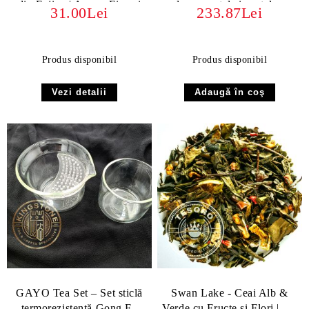
din Fujian | Arome Fine și
lemn, metal și porțelan
31.00Lei
233.87Lei
Dulceață Naturală
Produs disponibil
Produs disponibil
Vezi detalii
GAYO Tea Set – Set sticlă
Swan Lake - Ceai Alb &
termorezistentă Gong Fu
Verde cu Fructe și Flori | Un