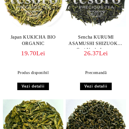
Japan KUKICHA BIO
Sencha KURUMI
ORGANIC
ASAMUSHI SHIZUOKA |
Ceai Verde Japonez
19.70Lei
26.37Lei
Premium BIO ORGANIC
Produs disponibil
Precomandă
Vezi detalii
Vezi detalii