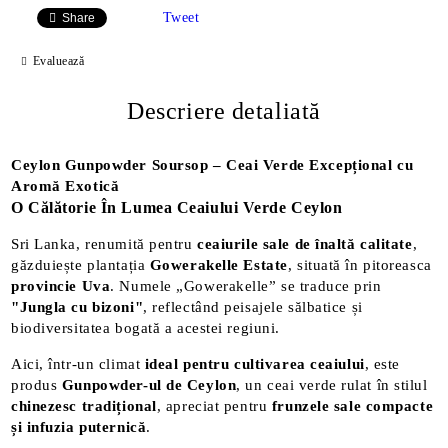
Tweet
Share
Evaluează
Descriere detaliată
Ceylon Gunpowder Soursop – Ceai Verde Excepțional cu
Aromă Exotică
O Călătorie În Lumea Ceaiului Verde Ceylon
Sri Lanka, renumită pentru
ceaiurile sale de înaltă calitate
,
găzduiește plantația
Gowerakelle Estate
, situată în pitoreasca
provincie Uva
. Numele „Gowerakelle” se traduce prin
"Jungla cu bizoni"
, reflectând peisajele sălbatice și
biodiversitatea bogată a acestei regiuni.
Aici, într-un climat
ideal pentru cultivarea ceaiului
, este
produs
Gunpowder-ul de Ceylon
, un ceai verde rulat în stilul
chinezesc tradițional
, apreciat pentru
frunzele sale compacte
și infuzia puternică
.