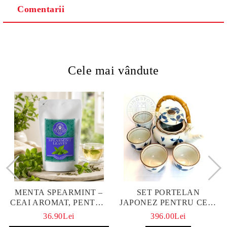
Comentarii
Cele mai vândute
MENTA SPEARMINT –
SET PORTELAN
CEAI AROMAT, PENTRU
JAPONEZ PENTRU CEAI
CALM ȘI BENEFIC
HANAKO, CEAINIC SI 4
36.90Lei
396.00Lei
PENTRU SĂNĂTATE
CUPE PICTATE MANUAL