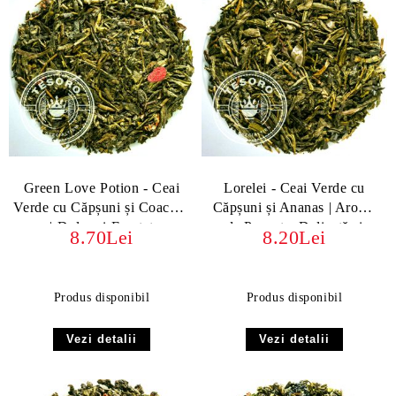
Green Love Potion - Ceai
Lorelei - Ceai Verde cu
Verde cu Căpșuni și Coacăze
Căpșuni și Ananas | Aromă
| Dulce și Fructat
de Poveste, Delicată și
8.70Lei
8.20Lei
Fructată
Produs disponibil
Produs disponibil
Vezi detalii
Vezi detalii