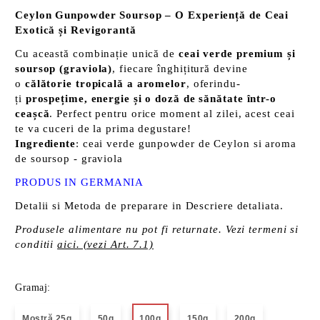
Ceylon Gunpowder Soursop – O Experiență de Ceai
Exotică și Revigorantă
Cu această combinație unică de
ceai verde premium și
soursop (graviola)
, fiecare înghițitură devine
o
călătorie tropicală a aromelor
, oferindu-
ți
prospețime, energie și o doză de sănătate într-o
ceașcă
. Perfect pentru orice moment al zilei, acest ceai
te va cuceri de la prima degustare!
Ingrediente
: ceai verde gunpowder de Ceylon si aroma
de soursop - graviola
PRODUS
IN GERMANIA
Detalii si Metoda de preparare in Descriere detaliata.
Produsele alimentare nu pot fi returnate. Vezi termeni si
conditii
aici. (vezi Art. 7.1)
Gramaj:
Mostră 25g
50g
100g
150g
200g