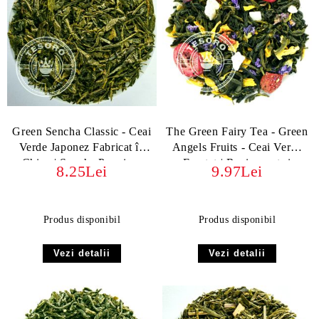
Green Sencha Classic - Ceai
The Green Fairy Tea - Green
Verde Japonez Fabricat în
Angels Fruits - Ceai Verde
China | Sencha Premium
Fructat | Revigorant și
8.25Lei
9.97Lei
Exotic
Produs disponibil
Produs disponibil
Vezi detalii
Vezi detalii