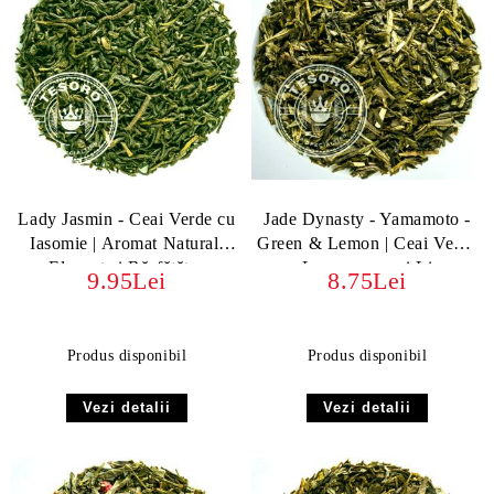
Lady Jasmin - Ceai Verde cu
Jade Dynasty - Yamamoto -
Iasomie | Aromat Natural,
Green & Lemon | Ceai Verde
Elegant și Răsfățător
cu Lemongrass și Lime
9.95Lei
8.75Lei
Produs disponibil
Produs disponibil
Vezi detalii
Vezi detalii