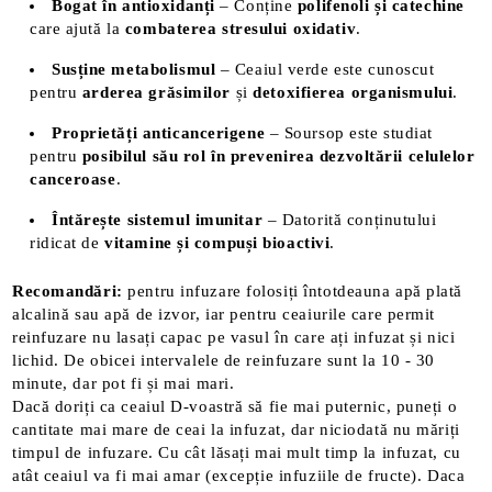
Bogat în antioxidanți
– Conține
polifenoli și catechine
care ajută la
combaterea stresului oxidativ
.
Susține metabolismul
– Ceaiul verde este cunoscut
pentru
arderea grăsimilor
și
detoxifierea organismului
.
Proprietăți anticancerigene
– Soursop este studiat
pentru
posibilul său rol în prevenirea dezvoltării celulelor
canceroase
.
Întărește sistemul imunitar
– Datorită conținutului
ridicat de
vitamine și compuși bioactivi
.
Recomandări:
pentru infuzare folosiți întotdeauna apă plată
alcalină sau apă de izvor, iar pentru ceaiurile care permit
reinfuzare nu lasați capac pe vasul în care ați infuzat și nici
lichid. De obicei intervalele de reinfuzare sunt la 10 - 30
minute, dar pot fi și mai mari.
Dacă doriți ca ceaiul D-voastră să fie mai puternic, puneți o
cantitate mai mare de ceai la infuzat, dar niciodată nu măriți
timpul de infuzare. Cu cât lăsați mai mult timp la infuzat, cu
atât ceaiul va fi mai amar (excepție infuziile de fructe). Daca