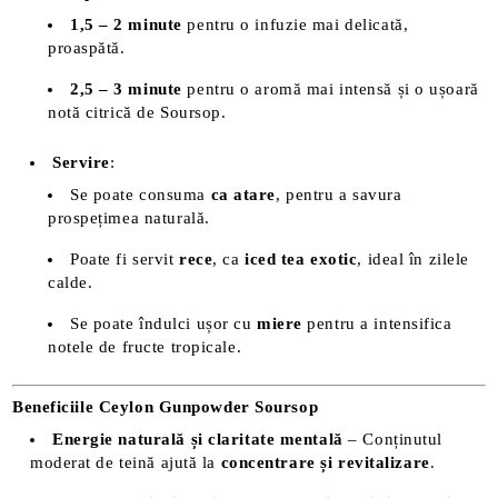
1,5 – 2 minute
pentru o infuzie mai delicată,
proaspătă.
2,5 – 3 minute
pentru o aromă mai intensă și o ușoară
notă citrică de Soursop.
Servire
:
Se poate consuma
ca atare
, pentru a savura
prospețimea naturală.
Poate fi servit
rece
, ca
iced tea exotic
, ideal în zilele
calde.
Se poate îndulci ușor cu
miere
pentru a intensifica
notele de fructe tropicale.
Beneficiile Ceylon Gunpowder Soursop
Energie naturală și claritate mentală
– Conținutul
moderat de teină ajută la
concentrare și revitalizare
.