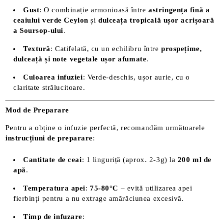
Gust
: O combinație armonioasă între
astringența fină a
ceaiului verde Ceylon
și
dulceața tropicală ușor acrișoară
a Soursop-ului
.
Textură
: Catifelată, cu un echilibru între
prospețime,
dulceață și note vegetale ușor afumate
.
Culoarea infuziei
: Verde-deschis, ușor aurie, cu o
claritate strălucitoare.
Mod de Preparare
Pentru a obține o infuzie perfectă, recomandăm următoarele
instrucțiuni de preparare
:
Cantitate de ceai
: 1 linguriță (aprox. 2-3g) la
200 ml de
apă
.
Temperatura apei
:
75-80°C
– evită utilizarea apei
fierbinți pentru a nu extrage amărăciunea excesivă.
Timp de infuzare
: