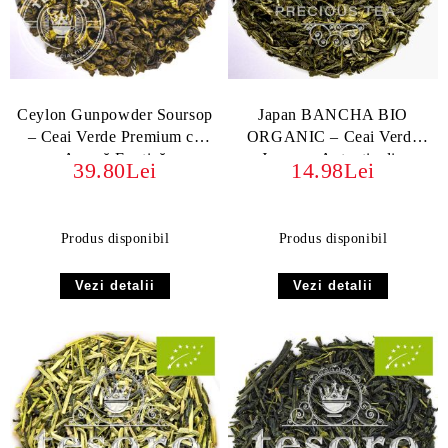
Ceylon Gunpowder Soursop
Japan BANCHA BIO
– Ceai Verde Premium cu
ORGANIC – Ceai Verde
Aromă Exotică
Japonez Autentic din
39.80Lei
14.98Lei
Kagoshima
Produs disponibil
Produs disponibil
Vezi detalii
Vezi detalii