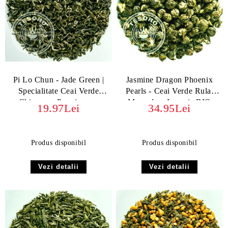
Pi Lo Chun - Jade Green |
Jasmine Dragon Phoenix
Specialitate Ceai Verde
Pearls - Ceai Verde Rulat
Chinezesc Premium cu
Manual cu Iasomie BIO
19.97Lei
34.95Lei
Istorie și Aromă
ORGANIC
Excepțională
Produs disponibil
Produs disponibil
Vezi detalii
Vezi detalii