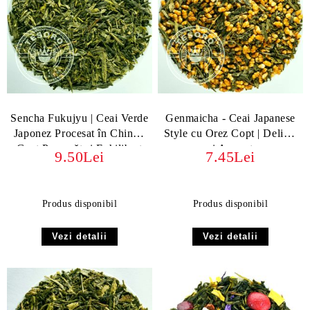
Sencha Fukujyu | Ceai Verde
Genmaicha - Ceai Japanese
Japonez Procesat în China -
Style cu Orez Copt | Delicat
Gust Proaspăt și Echilibrat
și Aromat
9.50Lei
7.45Lei
Produs disponibil
Produs disponibil
Vezi detalii
Vezi detalii