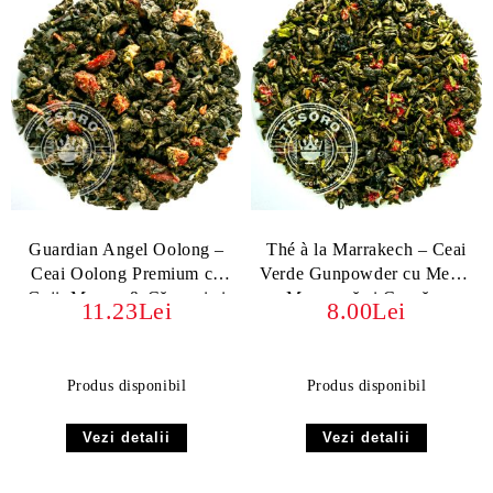
Guardian Angel Oolong –
Thé à la Marrakech – Ceai
Ceai Oolong Premium cu
Verde Gunpowder cu Mentă
Goji, Mango & Căpșuni si
Marocană și Coacăze
11.23Lei
8.00Lei
Milky Oolong
Produs disponibil
Produs disponibil
Vezi detalii
Vezi detalii