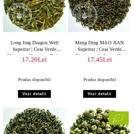
Long Jing Dragon Well
Meng Ding MAO JIAN
Superior | Ceai Verde
Superior | Ceai Verde
Chinezesc Premium, Dulce
Chinezesc de Legendă -
17.20Lei
17.45Lei
și Nutty
Gust Proaspăt și Fructat
Produs disponibil
Produs disponibil
Vezi detalii
Vezi detalii