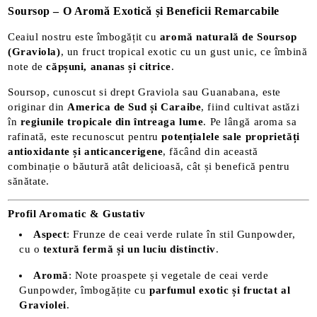
Soursop – O Aromă Exotică și Beneficii Remarcabile
Ceaiul nostru este îmbogățit cu
aromă naturală de Soursop
(Graviola)
, un fruct tropical exotic cu un gust unic, ce îmbină
note de
căpșuni, ananas și citrice
.
Soursop, cunoscut si drept Graviola sau Guanabana, este
originar din
America de Sud și Caraibe
, fiind cultivat astăzi
în
regiunile tropicale din întreaga lume
. Pe lângă aroma sa
rafinată, este recunoscut pentru
potențialele sale proprietăți
antioxidante și anticancerigene
, făcând din această
combinație o băutură atât delicioasă, cât și benefică pentru
sănătate.
Profil Aromatic & Gustativ
Aspect
: Frunze de ceai verde rulate în stil Gunpowder,
cu o
textură fermă și un luciu distinctiv
.
Aromă
: Note proaspete și vegetale de ceai verde
Gunpowder, îmbogățite cu
parfumul exotic și fructat al
Graviolei
.