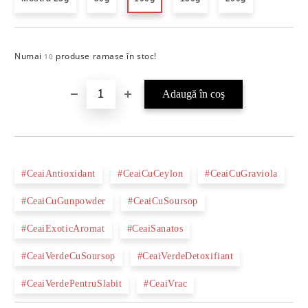
Numai
produse ramase în stoc!
Îmi doresc
10
#CeaiAntioxidant
#CeaiCuCeylon
#CeaiCuGraviola
#CeaiCuGunpowder
#CeaiCuSoursop
#CeaiExoticAromat
#CeaiSanatos
#CeaiVerdeCuSoursop
#CeaiVerdeDetoxifiant
#CeaiVerdePentruSlabit
#CeaiVrac