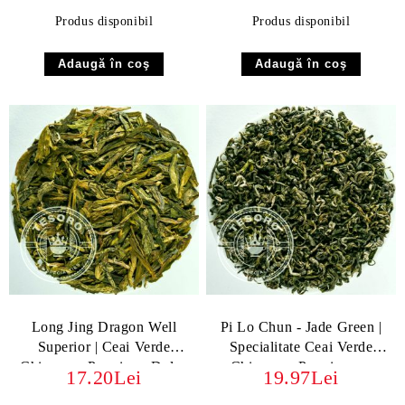
Produs disponibil
Produs disponibil
Long Jing Dragon Well
Pi Lo Chun - Jade Green |
Superior | Ceai Verde
Specialitate Ceai Verde
Chinezesc Premium, Dulce
Chinezesc Premium cu
17.20Lei
19.97Lei
și Nutty
Istorie și Aromă