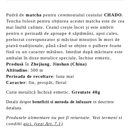
Pudră de
matcha
pentru ceremonialul ceaiului
CHADO
.
Tencha folosit pentru obținrea acestei matcha este de cea
mai înaltă calitate. Ceaiul crește încet și este umbrit
pentru o perioadă de aproape 4 săptămâni, apoi cules,
prelucrat corespunzator și măcinat minuțios în mori de
piatră tradiționale, până când se obține o pulbere foarte
fină cu un caracter mătăsos. Imediat după măcinare este
ambalat în doze metalice speciale, închise ermetic.
Produsă
în
Zhejiang
,
Jinshan (China)
Altitudine
: 300 m
Perioada de recoltare
: luna mai
Caracter
: fin, prospăt, floral
Cutie metalică închisă ermetic.
Greutate 40g
Detalii despre
beneficii si metoda de infuzare
in descriere
detaliata.
Produsele alimentare nu pot fi returnate. Vezi termeni si
conditii
aici. (vezi Art. 7.1)