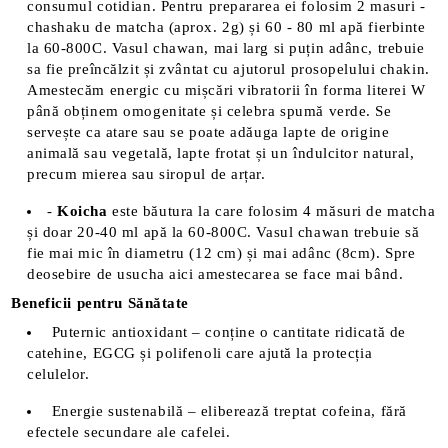
consumul cotidian. Pentru prepararea ei folosim 2 masuri -
chashaku de matcha (aprox. 2g) și 60 - 80 ml apă fierbinte
la 60-800C. Vasul chawan, mai larg si puțin adânc, trebuie
sa fie preîncălzit și zvântat cu ajutorul prosopelului chakin.
Amestecăm energic cu mișcări vibratorii în forma literei W
până obținem omogenitate și celebra spumă verde. Se
servește ca atare sau se poate adăuga lapte de origine
animală sau vegetală, lapte frotat și un îndulcitor natural,
precum mierea sau siropul de arțar.
-
Koicha
este băutura la care folosim 4 măsuri de matcha
și doar 20-40 ml apă la 60-800C. Vasul chawan trebuie să
fie mai mic în diametru (12 cm) și mai adânc (8cm). Spre
deosebire de usucha aici amestecarea se face mai bând.
Beneficii pentru Sănătate
Puternic antioxidant – conține o cantitate ridicată de
catehine, EGCG și polifenoli care ajută la protecția
celulelor.
Energie sustenabilă – eliberează treptat cofeina, fără
efectele secundare ale cafelei.