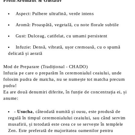
Profil Aromatic & Gustativ
Aspect: Pulbere ultrafină, verde intens
Aromă: Proaspătă, vegetală, cu note florale subtile
Gust: Dulceag, catifelat, cu umami persistent
Infuzie: Densă, vibrată, ușor cremoasă, cu o spumă
delicată și aerată
Mod de Preparare (Tradițional - CHADO)
Infuzia pe care o preparăm în ceremonialul ceaiului, unde
folosim pudra de matcha, nu se numește tot matcha precum
pudra!
Ea are două denumiri diferite, în funție de concentrația ei, și
anume:
-
Usucha
, câteodată numită și ousu, este produsă de
regulă în timpul ceremonialului ceaiului, sau când servim
musafirii, și totodată este ceea ce se servește în templele
Zen. Este preferată de majoritatea oamenilor pentru