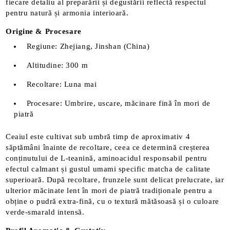
fiecare detaliu al preparării și degustării reflectă respectul
pentru natură și armonia interioară.
Origine & Procesare
Regiune: Zhejiang, Jinshan (China)
Altitudine: 300 m
Recoltare: Luna mai
Procesare: Umbrire, uscare, măcinare fină în mori de
piatră
Ceaiul este cultivat sub umbră timp de aproximativ 4
săptămâni înainte de recoltare, ceea ce determină creșterea
conținutului de L-teanină, aminoacidul responsabil pentru
efectul calmant și gustul umami specific matcha de calitate
superioară. După recoltare, frunzele sunt delicat prelucrate, iar
ulterior măcinate lent în mori de piatră tradiționale pentru a
obține o pudră extra-fină, cu o textură mătăsoasă și o culoare
verde-smarald intensă.