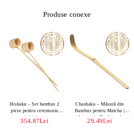
Produse conexe
Hishaku – Set bambus 2
Chashaku – Măsură din
piese pentru ceremonia
Bambus pentru Matcha |
ceaiului japonez
Accesoriu Tradițional
354.87Lei
29.49Lei
Japonez