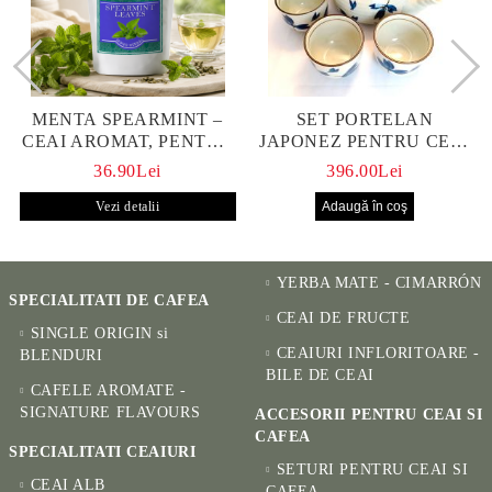
MENTA SPEARMINT –
SET PORTELAN
CEAI AROMAT, PENTRU
JAPONEZ PENTRU CEAI
CALM ȘI BENEFIC
HANAKO, CEAINIC SI 4
36.90Lei
396.00Lei
PENTRU SĂNĂTATE
CUPE PICTATE MANUAL
Vezi detalii
YERBA MATE - CIMARRÓN
SPECIALITATI DE CAFEA
CEAI DE FRUCTE
SINGLE ORIGIN si
CEAIURI INFLORITOARE -
BLENDURI
BILE DE CEAI
CAFELE AROMATE -
SIGNATURE FLAVOURS
ACCESORII PENTRU CEAI SI
CAFEA
SPECIALITATI CEAIURI
SETURI PENTRU CEAI SI
CEAI ALB
CAFEA