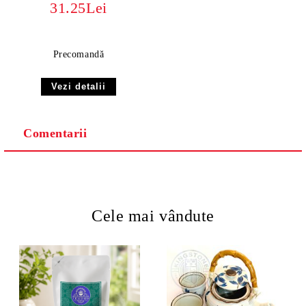
31.25Lei
BIO ORGANIC | Ceai
Galben Rulat Manual -
Maturat Natural
Precomandă
Vezi detalii
Comentarii
Cele mai vândute