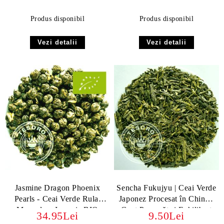
Excepțională
Produs disponibil
Produs disponibil
Vezi detalii
Vezi detalii
Jasmine Dragon Phoenix
Sencha Fukujyu | Ceai Verde
Pearls - Ceai Verde Rulat
Japonez Procesat în China -
Manual cu Iasomie BIO
Gust Proaspăt și Echilibrat
34.95Lei
9.50Lei
ORGANIC