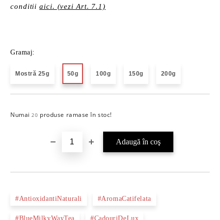
conditii
aici. (vezi Art. 7.1)
Gramaj:
Mostră 25g
50g
100g
150g
200g
Numai
produse ramase în stoc!
Îmi doresc
20
#AntioxidantiNaturali
#AromaCatifelata
#BlueMilkyWayTea
#CadouriDeLux