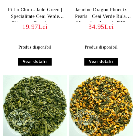
Pi Lo Chun - Jade Green |
Jasmine Dragon Phoenix
Specialitate Ceai Verde
Pearls - Ceai Verde Rulat
Chinezesc Premium cu
Manual cu Iasomie BIO
19.97Lei
34.95Lei
Istorie și Aromă
ORGANIC
Excepțională
Produs disponibil
Produs disponibil
Vezi detalii
Vezi detalii