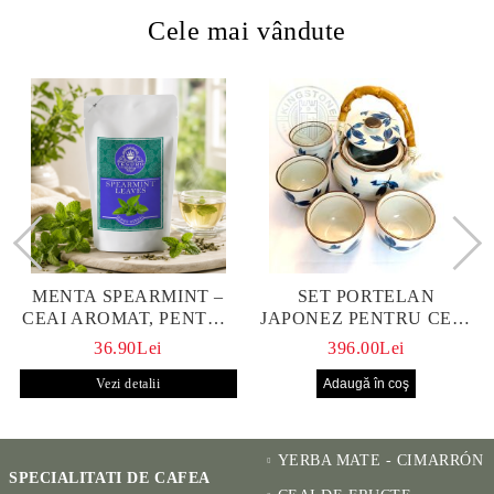
Cele mai vândute
MENTA SPEARMINT –
SET PORTELAN
CEAI AROMAT, PENTRU
JAPONEZ PENTRU CEAI
CALM ȘI BENEFIC
HANAKO, CEAINIC SI 4
36.90Lei
396.00Lei
PENTRU SĂNĂTATE
CUPE PICTATE MANUAL
Vezi detalii
YERBA MATE - CIMARRÓN
SPECIALITATI DE CAFEA