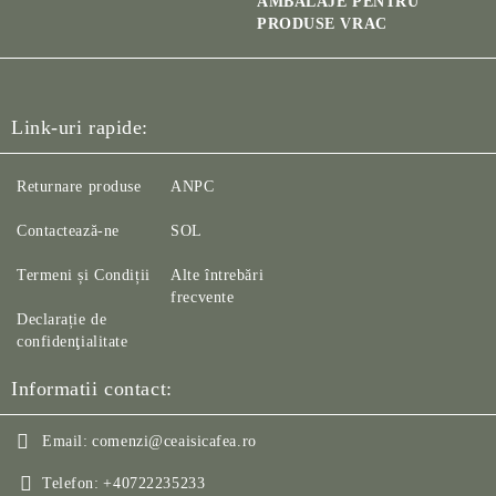
AMBALAJE PENTRU
PRODUSE VRAC
Link-uri rapide:
Returnare produse
ANPC
Contactează-ne
SOL
Termeni și Condiții
Alte întrebări
frecvente
Declarație de
confidenţialitate
Informatii contact:
Email:
comenzi@ceaisicafea.ro
Telefon:
+40722235233