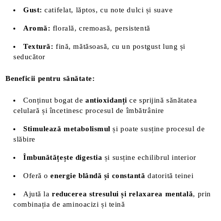
Gust:
catifelat, lăptos, cu note dulci și suave
Aromă:
florală, cremoasă, persistentă
Textură:
fină, mătăsoasă, cu un postgust lung și
seducător
Beneficii pentru sănătate:
Conținut bogat de
antioxidanți
ce sprijină sănătatea
celulară și încetinesc procesul de îmbătrânire
Stimulează metabolismul
și poate susține procesul de
slăbire
Îmbunătățește digestia
și susține echilibrul interior
Oferă o
energie blândă și constantă
datorită teinei
Ajută la
reducerea stresului și relaxarea mentală
, prin
combinația de aminoacizi și teină