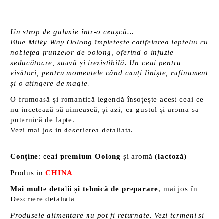
Un strop de galaxie într-o ceașcă…
Blue Milky Way Oolong împletește catifelarea laptelui cu
noblețea frunzelor de oolong, oferind o infuzie
seducătoare, suavă și irezistibilă. Un ceai pentru
visători, pentru momentele când cauți liniște, rafinament
și o atingere de magie.
O frumoasă și romantică legendă însoțește acest ceai ce
nu încetează să uimească, și azi, cu gustul și aroma sa
puternică de lapte.
Vezi mai jos in descrierea detaliata.
Conține
:
ceai premium
Oolong
și aromă (
lactoză
)
Produs in
CHINA
Mai multe detalii și tehnică de preparare
, mai jos în
Descriere detaliată
Produsele alimentare nu pot fi returnate. Vezi termeni si