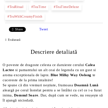
#TeaRitual
#TeaTime
#TeaTimeDeluxe
#TeaWithCreamyFinish
Tweet
Share
Evaluează
Descriere detaliată
O poveste de dragoste celesta ce daruieste cerului
Calea
Lactee
si pamantului un alt ceai de legenda cu un gust si
aroma exceptionala de lapte.
Blue Milky Way Oolong
te
cucereste de la prima intalnire!
Se spune că din vremuri neștiute, frumoasa
Doamnă Lună
aleargă pe cerul înstelat pentru a se întâlni cu cel ce i-a furat
inima,
Domnul Soare
. Dar, după cum se vede, nu reușește să
îl ajungă niciodată.