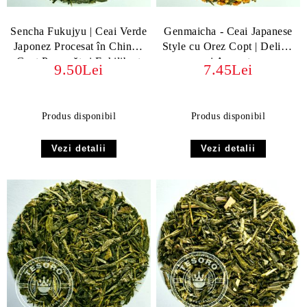
Sencha Fukujyu | Ceai Verde
Genmaicha - Ceai Japanese
Japonez Procesat în China -
Style cu Orez Copt | Delicat
Gust Proaspăt și Echilibrat
și Aromat
9.50Lei
7.45Lei
Produs disponibil
Produs disponibil
Vezi detalii
Vezi detalii