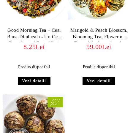
Good Morning Tea – Ceai
Marigold & Peach Blossom,
Buna Dimineata - Un Ceai
Blooming Tea, Flowering
Energizant și Detoxifiant
Teas - bile de ceai verde
8.25Lei
59.00Lei
înfloritor cu aromă de
piersică
Produs disponibil
Produs disponibil
Vezi detalii
Vezi detalii