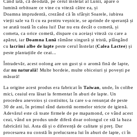
Când iată, că deodată, pe cerul înstelat al Lunii, apare o
lumină orbitoare ce vine cu viteză către ea, și
Doamna imprudentă, crezând că în sfârșit Soarele, iubirea
vieții sale va fi cu ea pentru veșnicie, se aprinde de speranță și
se arată toată în calea lui! Dar nu era decât o cometă, și
cometa, ca orice cometă, dispare cu aceiași viteză cu care a
apărut, iar
Doamna Lună
rămâne singură și tristă, plângând
cu
lacrimi albe de lapte
peste cerul înstelat (
Calea Lactee
) și
peste plantațiile de ceai...
Întradevăr, acest oolong are un gust și o aromă fină de lapte,
dar
nu naturală!
Multe bordeie, multe obiceiuri și povești pe
măsură!
La origine acest produs era fabricat în
Taiwan
, unde, în colibe
mici, ceaiul era lăsat la fermentat în aburi de lapte. Un
procedeu anevoios și costisitor, la care s-a renunțat de peste
30 de ani, în primul rând datorită normelor stricte de igienă.
Adevărul este că toate firmele de pe mapamond, ce vând acest
ceai, vând un produs unde diferă doar oolongul ce stă la baza
fabricării lui. Asta dă și o diferență de calitate și preț. Dar
procesarea nu constă în prelucrarea lui în aburi de lapte, ci în