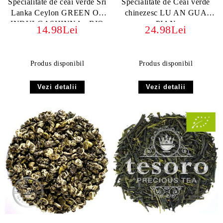
Specialitate de ceai verde Sri
Specialitate de Ceai verde
Lanka Ceylon GREEN OP
chinezesc LU AN GUA
INDULGASHINNA - BIO
PIAN
14.98Lei
24.98Lei
ORGANIC
Produs disponibil
Produs disponibil
Vezi detalii
Vezi detalii