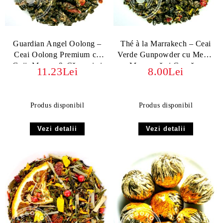
Guardian Angel Oolong –
Thé à la Marrakech – Ceai
Ceai Oolong Premium cu
Verde Gunpowder cu Mentă
Goji, Mango & Căpșuni si
Marocană și Coacăze
11.23Lei
8.00Lei
Milky Oolong
Produs disponibil
Produs disponibil
Vezi detalii
Vezi detalii