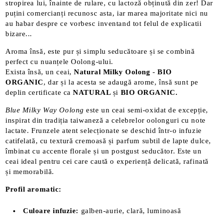
stropirea lui, înainte de rulare, cu lactoză obținută din zer! Dar
puțini comercianți recunosc asta, iar marea majoritate nici nu
au habar despre ce vorbesc inventand tot felul de explicatii
bizare...
Aroma însă, este pur și simplu seducătoare și se combină
perfect cu nuanțele Oolong-ului.
Exista însă, un ceai,
Natural Milky Oolong
-
BIO
ORGANIC
, dar și la acesta se adaugă arome, însă sunt pe
deplin certificate ca
NATURAL
și
BIO ORGANIC.
Blue Milky Way Oolong
este un ceai semi-oxidat de excepție,
inspirat din tradiția taiwaneză a celebrelor oolonguri cu note
lactate. Frunzele atent selecționate se deschid într-o infuzie
catifelată, cu textură cremoasă și parfum subtil de lapte dulce,
îmbinat cu accente florale și un postgust seducător. Este un
ceai ideal pentru cei care caută o experiență delicată, rafinată
și memorabilă.
Profil aromatic:
Culoare infuzie:
galben-aurie, clară, luminoasă