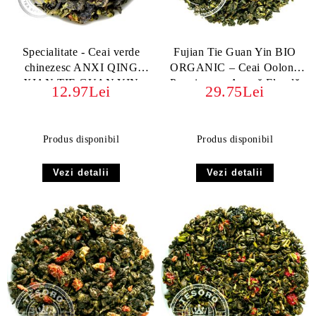
Specialitate - Ceai verde
Fujian Tie Guan Yin BIO
chinezesc ANXI QING
ORGANIC – Ceai Oolong
XIAN TIE GUAN YIN
Premium cu Aromă Florală
12.97Lei
29.75Lei
și Dulceață Echilibrată
Produs disponibil
Produs disponibil
Vezi detalii
Vezi detalii