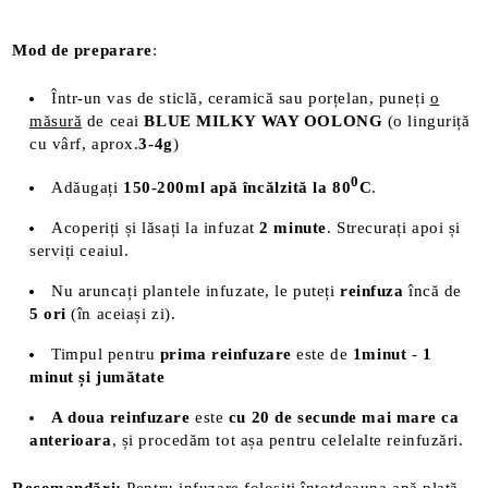
Mod de preparare
:
Într-un vas de sticlă, ceramică sau porțelan, puneți
o
măsură
de ceai
BLUE MILKY WAY OOLONG
(o linguriță
cu vârf, aprox.
3-4g
)
0
Adăugați
150-200ml apă încălzită la 80
C
.
Acoperiți și lăsați la infuzat
2 minute
. Strecurați apoi și
serviți ceaiul.
Nu aruncați plantele infuzate, le puteți
reinfuza
încă de
5 ori
(în aceiași zi).
Timpul pentru
prima reinfuzare
este de
1minut
-
1
minut și jumătate
A doua reinfuzare
este
cu 20 de secunde mai mare ca
anterioara
, și procedăm tot așa pentru celelalte reinfuzări.