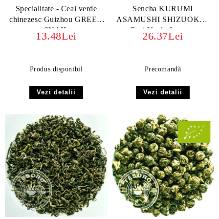
Specialitate - Ceai verde
Sencha KURUMI
chinezesc Guizhou GREEN
ASAMUSHI SHIZUOKA |
SNAIL
Ceai Verde Japonez
13.48Lei
26.37Lei
Premium BIO ORGANIC
Produs disponibil
Precomandă
Vezi detalii
Vezi detalii