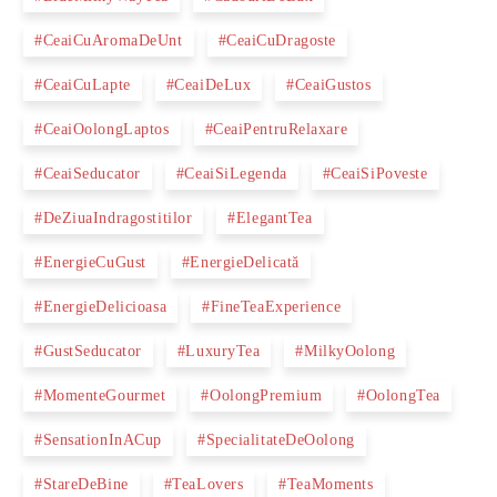
#CeaiCuAromaDeUnt
#CeaiCuDragoste
#CeaiCuLap­te
#CeaiDeLux
#CeaiGustos
#CeaiOolongLaptos
#CeaiPentruRelaxare
#CeaiSeducator
#CeaiSiLegenda
#CeaiSiPoveste
#DeZiuaIndragostitilor
#ElegantTea
#EnergieCuGust
#EnergieDelicată
#EnergieDelicioasa
#FineTeaExperience
#GustSeducator
#LuxuryTea
#MilkyOolong
#MomenteGourmet
#OolongPremium
#OolongTea
#SensationInACup
#SpecialitateDeOolong
#StareDeBine
#TeaLovers
#TeaMoments