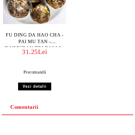
FU DING DA HAO CHA -
PAI MU TAN -
BAIMUDAN TEABALLS -
31.25Lei
BIO ORGANIC | Ceai
Galben Rulat Manual -
Maturat Natural
Precomandă
Vezi detalii
Comentarii