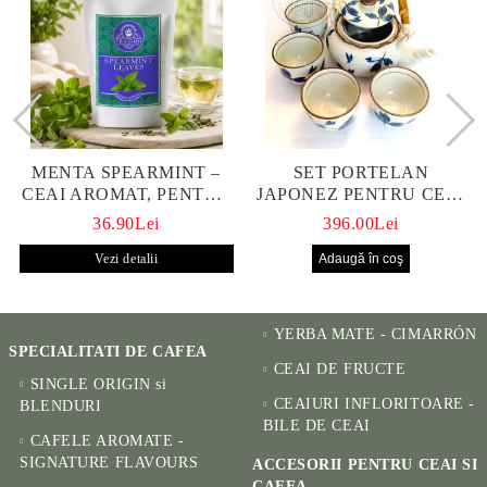
MENTA SPEARMINT –
SET PORTELAN
CEAI AROMAT, PENTRU
JAPONEZ PENTRU CEAI
CALM ȘI BENEFIC
HANAKO, CEAINIC SI 4
36.90Lei
396.00Lei
PENTRU SĂNĂTATE
CUPE PICTATE MANUAL
Vezi detalii
YERBA MATE - CIMARRÓN
SPECIALITATI DE CAFEA
CEAI DE FRUCTE
SINGLE ORIGIN si
CEAIURI INFLORITOARE -
BLENDURI
BILE DE CEAI
CAFELE AROMATE -
SIGNATURE FLAVOURS
ACCESORII PENTRU CEAI SI
CAFEA