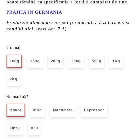
poate rămâne ca specificație a lotului cumpărat de tine.
PRAJITA IN GERMANIA
Produsele alimentare nu pot fi returnate. Vezi termeni si
conditii
aici. (vezi Art. 7.1)
Gramaj:
100g
150g
200g
250g
500g
1Kg
2Kg
Se macină?:
Boabe
Ibric
Machineta
Espressor
Filtru
V60