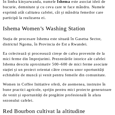
În limba kinyarwanda, numele
Ishema
este asociat ideii de
bucurie, demnitate și cu ceva care te face mândru. Numele
exprimă atât calitatea cafelei, cât și mândria femeilor care
participă la realizarea ei.
Ishema Women’s Washing Station
Stația de procesare Ishema este situată în Gasetsa Sector,
districtul Ngoma, în Provincia de Est a Rwandei.
Ea colectează și procesează cireșe de cafea provenite de la
mici ferme din împrejurimi. Prezentările istorice ale cafelei
Ishema descriu aproximativ 500–600 de mici ferme asociate
stației și un proiect orientat către crearea unor oportunități
echitabile de muncă și venit pentru femeile din comunitate.
Women in Coffee Initiative oferă, de asemenea, instruire în
bune practici agricole, sprijin pentru mici proiecte generatoare
de venit și oportunități de pregătire profesională în afara
sezonului cafelei.
Red Bourbon cultivat la altitudine