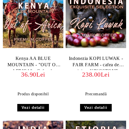
Kenya AA BLUE
Indonezia KOPI LUWAK -
MOUNTAIN - "OUT OF
FAIR FARM - cafea de
AFRICA" - Cafea de
origine, KINGSTONE
36.90Lei
238.00Lei
Specialitate cu Arome
Vibrante
Produs disponibil
Precomandă
Vezi detalii
Vezi detalii