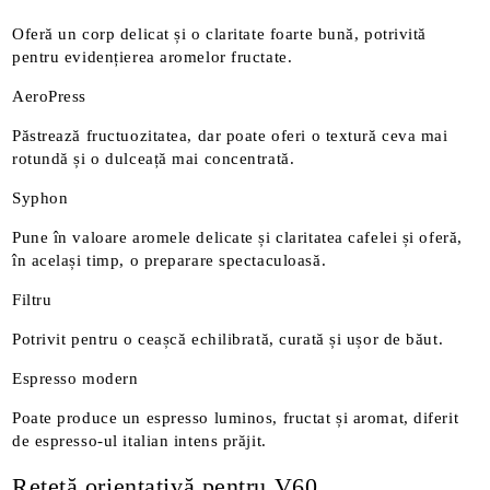
Oferă un corp delicat și o claritate foarte bună, potrivită
pentru evidențierea aromelor fructate.
AeroPress
Păstrează fructuozitatea, dar poate oferi o textură ceva mai
rotundă și o dulceață mai concentrată.
Syphon
Pune în valoare aromele delicate și claritatea cafelei și oferă,
în același timp, o preparare spectaculoasă.
Filtru
Potrivit pentru o ceașcă echilibrată, curată și ușor de băut.
Espresso modern
Poate produce un espresso luminos, fructat și aromat, diferit
de espresso-ul italian intens prăjit.
Rețetă orientativă pentru V60