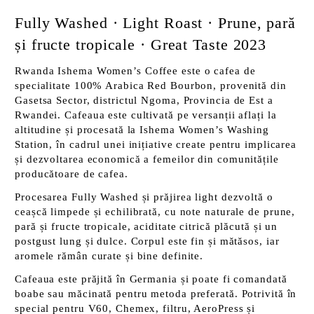
Fully Washed · Light Roast · Prune, pară
și fructe tropicale · Great Taste 2023
Rwanda Ishema Women’s Coffee este o cafea de
specialitate 100% Arabica Red Bourbon, provenită din
Gasetsa Sector, districtul Ngoma, Provincia de Est a
Rwandei. Cafeaua este cultivată pe versanții aflați la
altitudine și procesată la Ishema Women’s Washing
Station, în cadrul unei inițiative create pentru implicarea
și dezvoltarea economică a femeilor din comunitățile
producătoare de cafea.
Procesarea Fully Washed și prăjirea light dezvoltă o
ceașcă limpede și echilibrată, cu note naturale de prune,
pară și fructe tropicale, aciditate citrică plăcută și un
postgust lung și dulce. Corpul este fin și mătăsos, iar
aromele rămân curate și bine definite.
Cafeaua este prăjită în Germania și poate fi comandată
boabe sau măcinată pentru metoda preferată. Potrivită în
special pentru V60, Chemex, filtru, AeroPress și