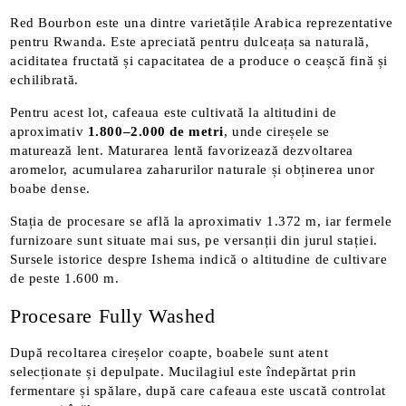
Red Bourbon este una dintre varietățile Arabica reprezentative
pentru Rwanda. Este apreciată pentru dulceața sa naturală,
aciditatea fructată și capacitatea de a produce o ceașcă fină și
echilibrată.
Pentru acest lot, cafeaua este cultivată la altitudini de
aproximativ
1.800–2.000 de metri
, unde cireșele se
maturează lent. Maturarea lentă favorizează dezvoltarea
aromelor, acumularea zaharurilor naturale și obținerea unor
boabe dense.
Stația de procesare se află la aproximativ 1.372 m, iar fermele
furnizoare sunt situate mai sus, pe versanții din jurul stației.
Sursele istorice despre Ishema indică o altitudine de cultivare
de peste 1.600 m.
Procesare Fully Washed
După recoltarea cireșelor coapte, boabele sunt atent
selecționate și depulpate. Mucilagiul este îndepărtat prin
fermentare și spălare, după care cafeaua este uscată controlat