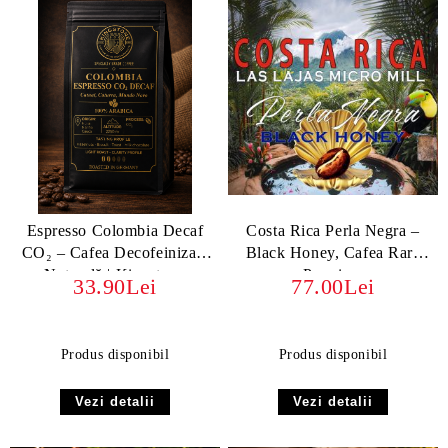
Espresso Colombia Decaf
Costa Rica Perla Negra –
CO₂ – Cafea Decofeinizată
Black Honey, Cafea Rară
Naturală | Kingstone
Premium
33.90Lei
77.00Lei
Produs disponibil
Produs disponibil
Vezi detalii
Vezi detalii