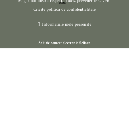
Magazinul nostru respecta 100% prevederile GDPR.
Citeste politica de confidentialitate
Informatiile mele personale
Solutie comert electronic Seliton