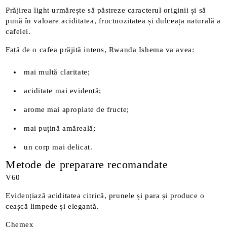
Prăjirea light urmărește să păstreze caracterul originii și să
pună în valoare aciditatea, fructuozitatea și dulceața naturală a
cafelei.
Față de o cafea prăjită intens, Rwanda Ishema va avea:
mai multă claritate;
aciditate mai evidentă;
arome mai apropiate de fructe;
mai puțină amăreală;
un corp mai delicat.
Metode de preparare recomandate
V60
Evidențiază aciditatea citrică, prunele și para și produce o
ceașcă limpede și elegantă.
Chemex