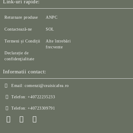
Link-uri rapide:
Returnare produse
ANPC
Contactează-ne
SOL
Termeni și Condiții
Alte întrebări
frecvente
Declarație de
confidenţialitate
Informatii contact:
Email:
comenzi@ceaisicafea.ro
Telefon:
+40722235233
Telefon:
+40723309791