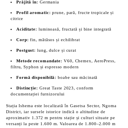
Prăjită în:
Germania
Profil aromatic:
prune, pară, fructe tropicale și
citrice
Aciditate:
luminoasă, fructată și bine integrată
Corp:
fin, mătăsos și echilibrat
Postgust:
lung, dulce și curat
Metode recomandate:
V60, Chemex, AeroPress,
filtru, Syphon și espresso modern
Formă disponibilă:
boabe sau măcinată
Distincție:
Great Taste 2023, conform
documentației furnizorului
Stația Ishema este localizată în Gasetsa Sector, Ngoma
District, iar sursele istorice indică o altitudine de
aproximativ 1.372 m pentru stație și culturi situate pe
versanți la peste 1.600 m. Valoarea de 1.800–2.000 m