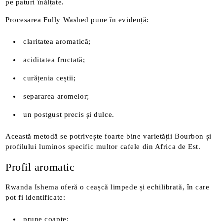
pe paturi înălțate.
Procesarea Fully Washed pune în evidență:
claritatea aromatică;
aciditatea fructată;
curățenia ceștii;
separarea aromelor;
un postgust precis și dulce.
Această metodă se potrivește foarte bine varietății Bourbon și
profilului luminos specific multor cafele din Africa de Est.
Profil aromatic
Rwanda Ishema oferă o ceașcă limpede și echilibrată, în care
pot fi identificate:
prune coapte;