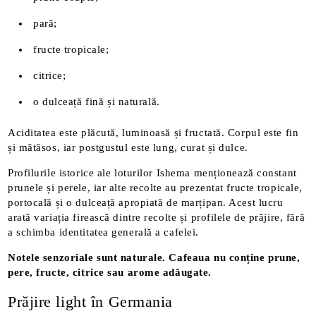
pară;
fructe tropicale;
citrice;
o dulceață fină și naturală.
Aciditatea este plăcută, luminoasă și fructată. Corpul este fin
și mătăsos, iar postgustul este lung, curat și dulce.
Profilurile istorice ale loturilor Ishema menționează constant
prunele și perele, iar alte recolte au prezentat fructe tropicale,
portocală și o dulceață apropiată de marțipan. Acest lucru
arată variația firească dintre recolte și profilele de prăjire, fără
a schimba identitatea generală a cafelei.
Notele senzoriale sunt naturale. Cafeaua nu conține prune,
pere, fructe, citrice sau arome adăugate.
Prăjire light în Germania