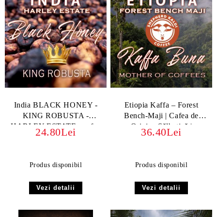
India BLACK HONEY -
Etiopia Kaffa – Forest
KING ROBUSTA -
Bench-Maji | Cafea de
HARLEY ESTATE - cafea
Origine Sălbatică |
24.80Lei
36.40Lei
de specialitate KINGSTONE
Kingstone
- boabe sau macinata
Produs disponibil
Produs disponibil
Vezi detalii
Vezi detalii