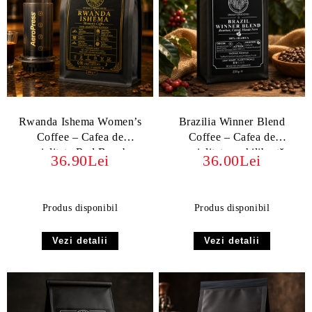
Rwanda Ishema Women’s
Brazilia Winner Blend
Coffee – Cafea de
Coffee – Cafea de
specialitate Red Bourbon
specialitate, echilibrată,
36.90Lei
36.00Lei
cremoasă, cu note dulci și
fructate
Produs disponibil
Produs disponibil
Vezi detalii
Vezi detalii