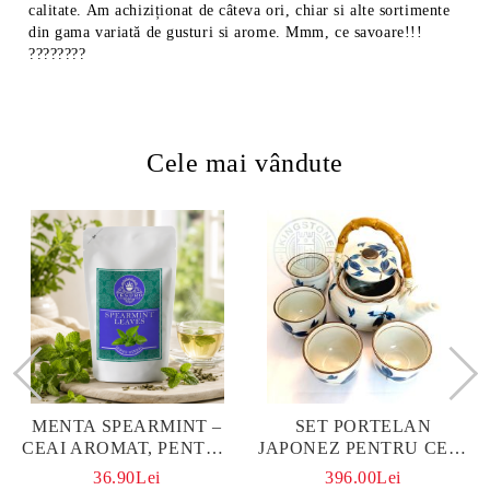
calitate. Am achiziționat de câteva ori, chiar si alte sortimente
din gama variată de gusturi si arome. Mmm, ce savoare!!!
????????
Cele mai vândute
MENTA SPEARMINT –
SET PORTELAN
CEAI AROMAT, PENTRU
JAPONEZ PENTRU CEAI
CALM ȘI BENEFIC
HANAKO, CEAINIC SI 4
36.90Lei
396.00Lei