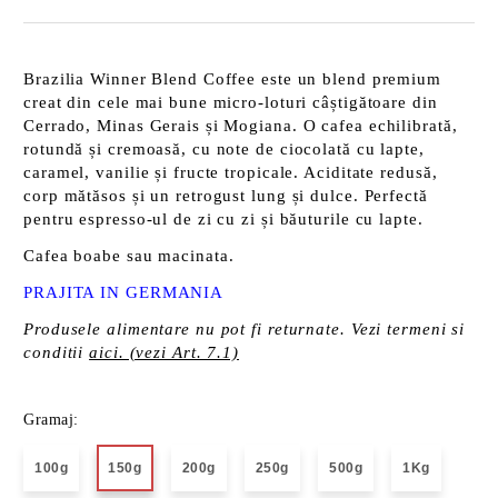
Brazilia Winner Blend Coffee este un blend premium
creat din cele mai bune micro-loturi câștigătoare din
Cerrado, Minas Gerais și Mogiana. O cafea echilibrată,
rotundă și cremoasă, cu note de ciocolată cu lapte,
caramel, vanilie și fructe tropicale. Aciditate redusă,
corp mătăsos și un retrogust lung și dulce. Perfectă
pentru espresso-ul de zi cu zi și băuturile cu lapte.
Cafea boabe sau macinata.
PRAJITA IN GERMANIA
Produsele alimentare nu pot fi returnate. Vezi termeni si
conditii
aici. (vezi Art. 7.1)
Gramaj:
100g
150g
200g
250g
500g
1Kg