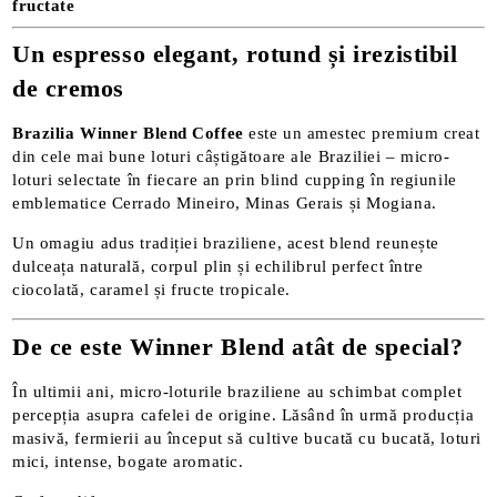
fructate
Un espresso elegant, rotund și irezistibil
de cremos
Brazilia Winner Blend Coffee
este un amestec premium creat
din cele mai bune loturi câștigătoare ale Braziliei – micro-
loturi selectate în fiecare an prin blind cupping în regiunile
emblematice Cerrado Mineiro, Minas Gerais și Mogiana.
Un omagiu adus tradiției braziliene, acest blend reunește
dulceața naturală, corpul plin și echilibrul perfect între
ciocolată, caramel și fructe tropicale.
De ce este Winner Blend atât de special?
În ultimii ani, micro-loturile braziliene au schimbat complet
percepția asupra cafelei de origine. Lăsând în urmă producția
masivă, fermierii au început să cultive bucată cu bucată, loturi
mici, intense, bogate aromatic.