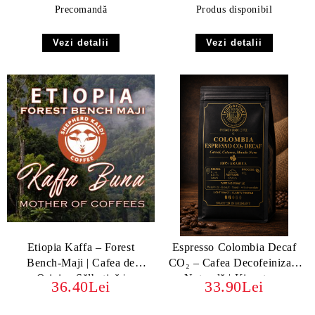
Precomandă
Produs disponibil
Vezi detalii
Vezi detalii
Etiopia Kaffa – Forest
Espresso Colombia Decaf
Bench-Maji | Cafea de
CO₂ – Cafea Decofeinizată
Origine Sălbatică |
Naturală | Kingstone
36.40Lei
33.90Lei
Kingstone