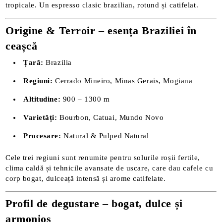
tropicale. Un espresso clasic brazilian, rotund și catifelat.
Origine & Terroir – esența Braziliei în
ceașcă
Țară:
Brazilia
Regiuni:
Cerrado Mineiro, Minas Gerais, Mogiana
Altitudine:
900 – 1300 m
Varietăți:
Bourbon, Catuai, Mundo Novo
Procesare:
Natural & Pulped Natural
Cele trei regiuni sunt renumite pentru solurile roșii fertile,
clima caldă și tehnicile avansate de uscare, care dau cafele cu
corp bogat, dulceață intensă și arome catifelate.
Profil de degustare – bogat, dulce și
armonios