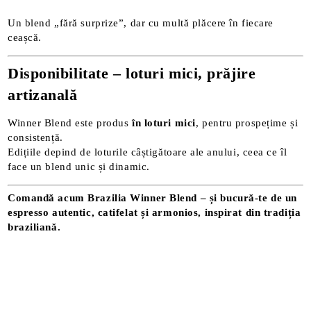
Un blend „fără surprize”, dar cu multă plăcere în fiecare
ceașcă.
Disponibilitate – loturi mici, prăjire
artizanală
Winner Blend este produs
în loturi mici
, pentru prospețime și
consistență.
Edițiile depind de loturile câștigătoare ale anului, ceea ce îl
face un blend unic și dinamic.
Comandă acum Brazilia Winner Blend – și bucură-te de un
espresso autentic, catifelat și armonios, inspirat din tradiția
braziliană.