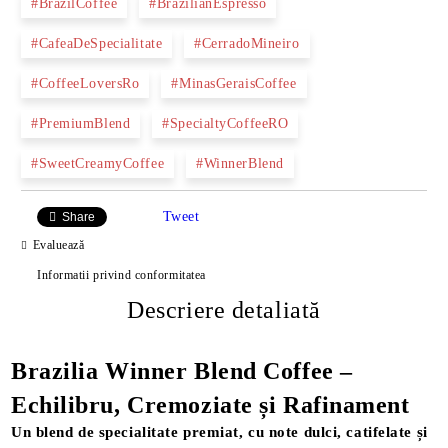
#BrazilCoffee
#BrazilianEspresso
#CafeaDeSpecialitate
#CerradoMineiro
#CoffeeLoversRo
#MinasGeraisCoffee
#PremiumBlend
#SpecialtyCoffeeRO
#SweetCreamyCoffee
#WinnerBlend
Tweet
Share
Evaluează
Informatii privind conformitatea
Descriere detaliată
Brazilia Winner Blend Coffee –
Echilibru, Cremoziate și Rafinament
Un blend de specialitate premiat, cu note dulci, catifelate și