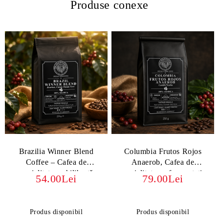
Produse conexe
Brazilia Winner Blend
Columbia Frutos Rojos
Coffee – Cafea de
Anaerob, Cafea de
specialitate, echilibrată,
specialitate cu fermentație
54.00Lei
79.00Lei
cremoasă, cu note dulci și
anaerobă, aromată și fructată
fructate
Produs disponibil
Produs disponibil