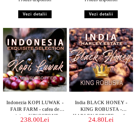
Vezi detalii
Vezi detalii
Indonezia KOPI LUWAK -
India BLACK HONEY -
FAIR FARM - cafea de
KING ROBUSTA -
origine, KINGSTONE
HARLEY ESTATE - cafea
238.00Lei
24.80Lei
de specialitate KINGSTONE
- boabe sau macinata