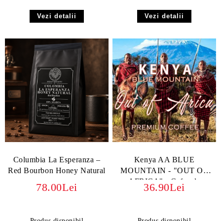
Vezi detalii
Vezi detalii
Columbia La Esperanza –
Kenya AA BLUE
Red Bourbon Honey Natural
MOUNTAIN - "OUT OF
AFRICA" - Cafea de
78.00Lei
36.90Lei
Specialitate cu Arome
Vibrante
Produs disponibil
Produs disponibil