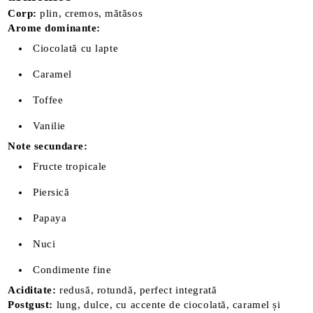
Corp:
plin, cremos, mătăsos
Arome dominante:
Ciocolată cu lapte
Caramel
Toffee
Vanilie
Note secundare:
Fructe tropicale
Piersică
Papaya
Nuci
Condimente fine
Aciditate:
redusă, rotundă, perfect integrată
Postgust:
lung, dulce, cu accente de ciocolată, caramel și