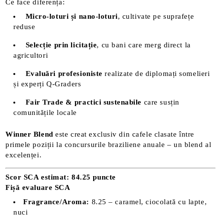
Ce face diferența:
Micro-loturi și nano-loturi
, cultivate pe suprafețe
reduse
Selecție prin licitație
, cu bani care merg direct la
agricultori
Evaluări profesioniste
realizate de diplomați somelieri
și experți Q-Graders
Fair Trade & practici sustenabile
care susțin
comunitățile locale
Winner Blend
este creat exclusiv din cafele clasate între
primele poziții la concursurile braziliene anuale – un blend al
excelenței.
Scor SCA estimat: 84.25 puncte
Fișă evaluare SCA
Fragrance/Aroma:
8.25 – caramel, ciocolată cu lapte,
nuci