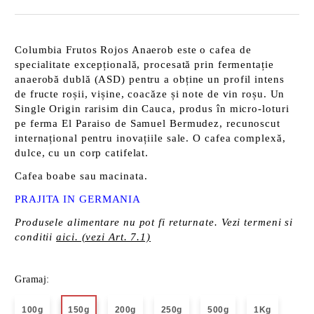
Columbia Frutos Rojos Anaerob este o cafea de
specialitate excepțională, procesată prin fermentație
anaerobă dublă (ASD) pentru a obține un profil intens
de fructe roșii, vișine, coacăze și note de vin roșu. Un
Single Origin rarisim din Cauca, produs în micro-loturi
pe ferma El Paraiso de Samuel Bermudez, recunoscut
internațional pentru inovațiile sale. O cafea complexă,
dulce, cu un corp catifelat.
Cafea boabe sau macinata.
PRAJITA IN GERMANIA
Produsele alimentare nu pot fi returnate. Vezi termeni si
conditii
aici. (vezi Art. 7.1)
Gramaj:
100g
150g
200g
250g
500g
1Kg