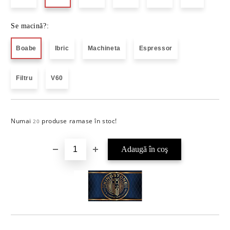
Se macină?:
Boabe
Ibric
Machineta
Espressor
Filtru
V60
Numai
produse ramase în stoc!
Îmi doresc
20