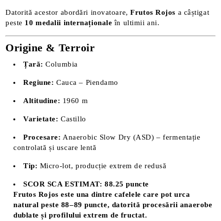
Datorită acestor abordări inovatoare,
Frutos Rojos
a câștigat
peste
10 medalii internaționale
în ultimii ani.
Origine & Terroir
Țară:
Columbia
Regiune:
Cauca – Piendamo
Altitudine:
1960 m
Varietate:
Castillo
Procesare:
Anaerobic Slow Dry (ASD) – fermentație
controlată și uscare lentă
Tip:
Micro-lot, producție extrem de redusă
SCOR SCA ESTIMAT: 88.25 puncte
Frutos Rojos este una dintre cafelele care pot urca
natural peste 88–89 puncte, datorită procesării anaerobe
dublate și profilului extrem de fructat.