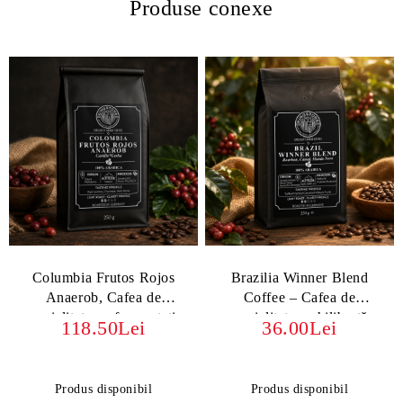
Produse conexe
Columbia Frutos Rojos
Brazilia Winner Blend
Anaerob, Cafea de
Coffee – Cafea de
specialitate cu fermentație
specialitate, echilibrată,
118.50Lei
36.00Lei
anaerobă, aromată și fructată
cremoasă, cu note dulci și
fructate
Produs disponibil
Produs disponibil