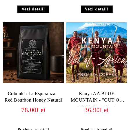
Vezi detalii
Vezi detalii
Columbia La Esperanza –
Kenya AA BLUE
Red Bourbon Honey Natural
MOUNTAIN - "OUT OF
AFRICA" - Cafea de
78.00Lei
36.90Lei
Specialitate cu Arome
Vibrante
Produs disponibil
Produs disponibil