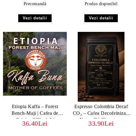
Precomandă
Produs disponibil
Vezi detalii
Vezi detalii
Etiopia Kaffa – Forest
Espresso Colombia Decaf
Bench-Maji | Cafea de
CO₂ – Cafea Decofeinizată
Origine Sălbatică |
Naturală | Kingstone
36.40Lei
33.90Lei
Kingstone