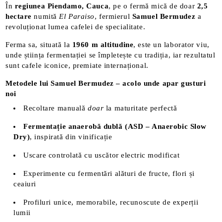
În
regiunea Piendamo, Cauca
, pe o fermă mică de doar
2,5
hectare
numită
El Paraiso
, fermierul
Samuel Bermudez
a
revoluționat lumea cafelei de specialitate.
Ferma sa, situată la
1960 m altitudine
, este un laborator viu,
unde știința fermentației se împletește cu tradiția, iar rezultatul
sunt cafele iconice, premiate internațional.
Metodele lui Samuel Bermudez – acolo unde apar gusturi
noi
Recoltare manuală
doar
la maturitate perfectă
Fermentație anaerobă dublă (ASD – Anaerobic Slow
Dry)
, inspirată din vinificație
Uscare controlată cu uscător electric modificat
Experimente cu fermentări alături de fructe, flori și
ceaiuri
Profiluri unice, memorabile, recunoscute de experții
lumii