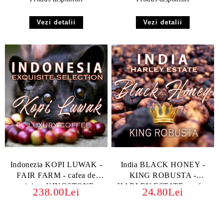
Vezi detalii
Vezi detalii
Indonezia KOPI LUWAK -
India BLACK HONEY -
FAIR FARM - cafea de
KING ROBUSTA -
origine, KINGSTONE
HARLEY ESTATE - cafea
238.00Lei
24.80Lei
de specialitate KINGSTONE
- boabe sau macinata