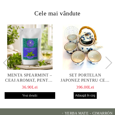
Cele mai vândute
MENTA SPEARMINT –
SET PORTELAN
CEAI AROMAT, PENTRU
JAPONEZ PENTRU CEAI
CALM ȘI BENEFIC
HANAKO, CEAINIC SI 4
36.90Lei
396.00Lei
PENTRU SĂNĂTATE
CUPE PICTATE MANUAL
Vezi detalii
YERBA MATE - CIMARRÓN