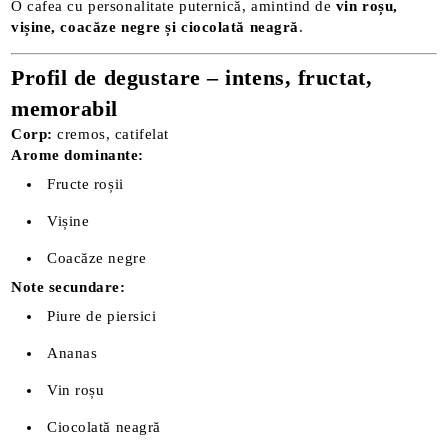
O cafea cu personalitate puternică, amintind de
vin roșu,
vișine, coacăze negre și ciocolată neagră
.
Profil de degustare – intens, fructat,
memorabil
Corp:
cremos, catifelat
Arome dominante:
Fructe roșii
Vișine
Coacăze negre
Note secundare:
Piure de piersici
Ananas
Vin roșu
Ciocolată neagră