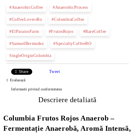
#AnaerobicCoffee
#AnaerobicProcess
#CoffeeLoversRo
#ColombiaCoffee
#ElParaisoFarm
#FrutosRojos
#RareCoffee
#SamuelBermudez
#SpecialtyCoffeeRO
SingleOriginColombia
Tweet
Share
Evaluează
Informatii privind conformitatea
Descriere detaliată
Columbia Frutos Rojos Anaerob –
Fermentație Anaerobă, Aromă Intensă,