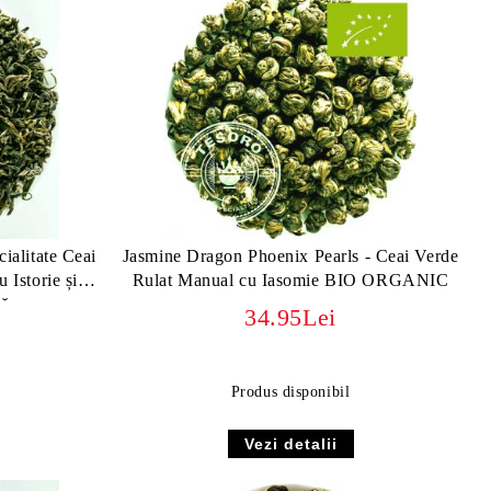
ialitate Ceai
Jasmine Dragon Phoenix Pearls - Ceai Verde
Istorie și
Rulat Manual cu Iasomie BIO ORGANIC
lă
34.95Lei
Produs disponibil
Vezi detalii