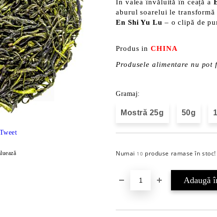
În valea învăluită în ceață a
aburul soarelui le transformă
En Shi Yu Lu
– o clipă de pur
Produs in
CHINA
Produsele alimentare nu pot f
Gramaj:
Mostră 25g
50g
Tweet
Numai
produse ramase în stoc!
luează
10