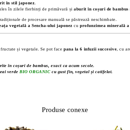
it în stil japonez
.
ules în zilele fierbinți de primăvară și
aburit în coșuri de bambus
tradiționale de procesare manuală se păstrează neschimbate.
ceața vegetală a Sencha-ului japonez
cu
profunzimea minerală a 
 fructate și vegetale. Se pot face
pana la 6 infuzii succesive
, cu a
rite în coșuri de bambus, exact ca acum secole.
ceai verde
BIO ORGANIC
cu gust fin, vegetal și catifelat.
Produse conexe