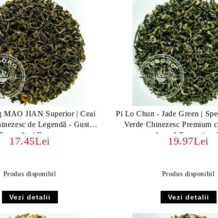
 MAO JIAN Superior | Ceai
Pi Lo Chun - Jade Green | Spec
inezesc de Legendă - Gust
Verde Chinezesc Premium cu 
Proaspăt și Fructat
Aromă Excepționa
17.45Lei
19.97Lei
Produs disponibil
Produs disponibil
Vezi detalii
Vezi detalii