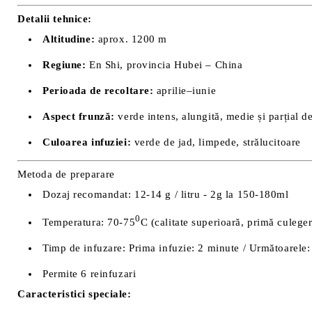
Detalii tehnice:
Altitudine:
aprox. 1200 m
Regiune:
En Shi, provincia Hubei – China
Perioada de recoltare:
aprilie–iunie
Aspect frunză:
verde intens, alungită, medie și parțial d
Culoarea infuziei:
verde de jad, limpede, strălucitoare
Metoda de preparare
Dozaj recomandat: 12-14 g / litru - 2g la 150-180ml
0
Temperatura: 70-75
C (calitate superioară, primă culege
Timp de infuzare: Prima infuzie: 2 minute / Următoarele:
Permite 6 reinfuzari
Caracteristici speciale: