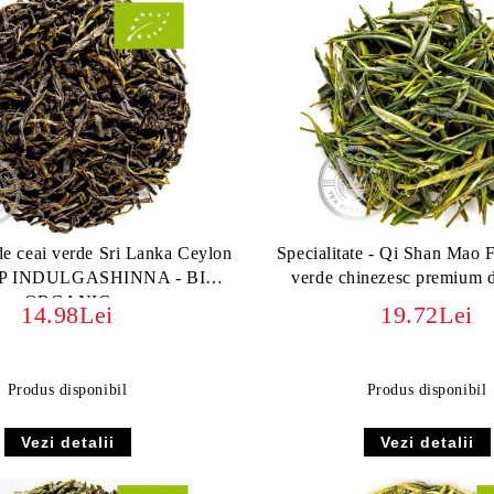
 de ceai verde Sri Lanka Ceylon
Specialitate - Qi Shan Mao 
P INDULGASHINNA - BIO
verde chinezesc premium 
ORGANIC
14.98Lei
19.72Lei
Produs disponibil
Produs disponibil
Vezi detalii
Vezi detalii