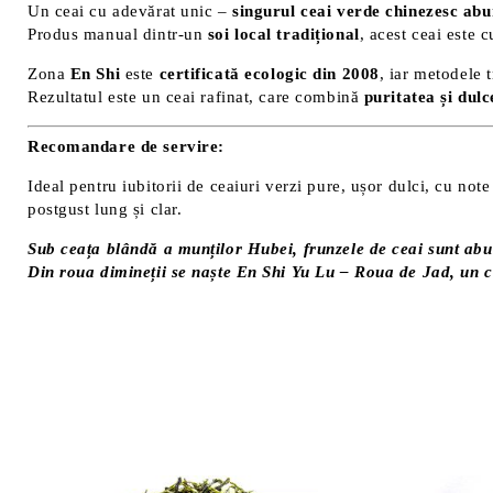
Un ceai cu adevărat unic –
singurul ceai verde chinezesc abur
Produs manual dintr-un
soi local tradițional
, acest ceai este c
Zona
En Shi
este
certificată ecologic din 2008
, iar metodele 
Rezultatul este un ceai rafinat, care combină
puritatea și dul
Recomandare de servire:
Ideal pentru iubitorii de ceaiuri verzi pure, ușor dulci, cu note
postgust lung și clar.
Sub ceața blândă a munților Hubei, frunzele de ceai sunt abu
Din roua dimineții se naște
En Shi Yu Lu – Roua de Jad
, un 