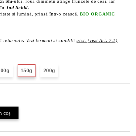
En Shi
-ului, roua dimineții atinge frunzele de ceai, iar
 în
Jad lichid
.
itate și lumină, prinsă într-o ceașcă.
BIO ORGANIC
i returnate. Vezi termeni si conditii
aici. (vezi Art. 7.1)
100g
150g
200g
Îmi doresc