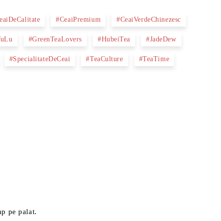
eaiDeCalitate
#CeaiPremium
#CeaiVerdeChinezesc
YuLu
#GreenTeaLovers
#HubeiTea
#JadeDew
#SpecialitateDeCeai
#TeaCulture
#TeaTime
mp pe palat.