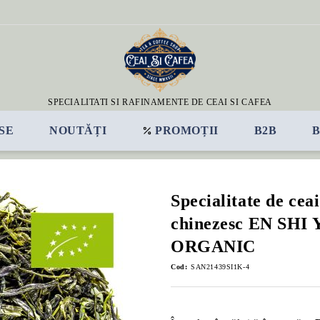
SPECIALITATI SI RAFINAMENTE DE CEAI SI CAFEA
SE
NOUTĂȚI
PROMOȚII
B2B
Specialitate de cea
chinezesc EN SHI
ORGANIC
Cod:
SAN21439SI1K-4