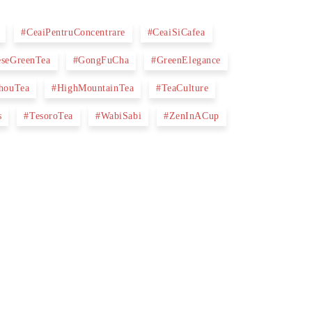
#CeaiPentruConcentrare
#CeaiSiCafea
eseGreenTea
#GongFuCha
#GreenElegance
houTea
#HighMountainTea
#TeaCulture
s
#TesoroTea
#WabiSabi
#ZenInACup