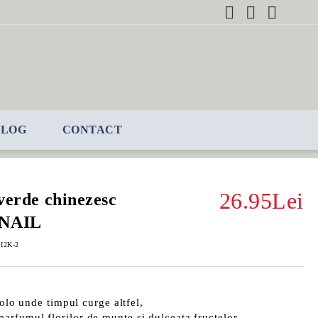
BLOG
CONTACT
26.95Lei
 verde chinezesc
SNAIL
I2K-2
colo unde timpul curge altfel,
parfumul florilor de munte și dulceața fructelor