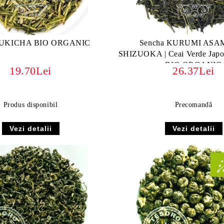
KUKICHA BIO ORGANIC
Sencha KURUMI ASA
SHIZUOKA | Ceai Verde Japo
BIO ORGANIC
19.70Lei
26.37Lei
Produs disponibil
Precomandă
Vezi detalii
Vezi detalii