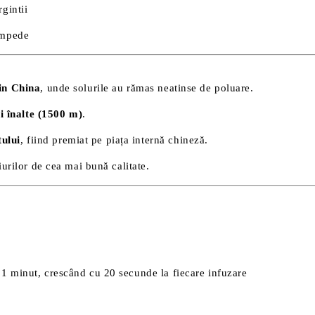
rgintii
impede
din China
, unde solurile au rămas neatinse de poluare.
ni înalte (1500 m)
.
ului
, fiind premiat pe piața internă chineză.
iurilor de cea mai bună calitate.
 1 minut, crescând cu 20 secunde la fiecare infuzare