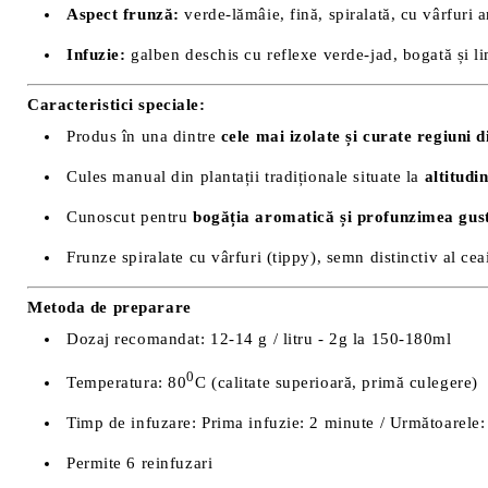
Aspect frunză:
verde-lămâie, fină, spiralată, cu vârfuri a
Infuzie:
galben deschis cu reflexe verde-jad, bogată și l
Caracteristici speciale:
Produs în una dintre
cele mai izolate și curate regiuni 
Cules manual din plantații tradiționale situate la
altitudi
Cunoscut pentru
bogăția aromatică și profunzimea gust
Frunze spiralate cu vârfuri (tippy), semn distinctiv al cea
Metoda de preparare
Dozaj recomandat: 12-14 g / litru - 2g la 150-180ml
0
Temperatura: 80
C (calitate superioară, primă culegere)
Timp de infuzare: Prima infuzie: 2 minute / Următoarele:
Permite 6 reinfuzari