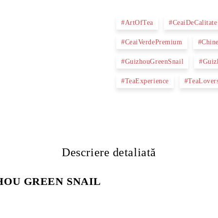
#ArtOfTea
#CeaiDeCalitate
#CeaiVerdePremium
#Chin
#GuizhouGreenSnail
#Guiz
#TeaExperience
#TeaLover
Descriere detaliată
GUIZHOU GREEN SNAIL