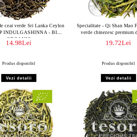
 de ceai verde Sri Lanka Ceylon
Specialitate - Qi Shan Mao 
P INDULGASHINNA - BIO
verde chinezesc premium 
ORGANIC
14.98Lei
19.72Lei
Produs disponibil
Produs disponibil
Vezi detalii
Vezi detalii