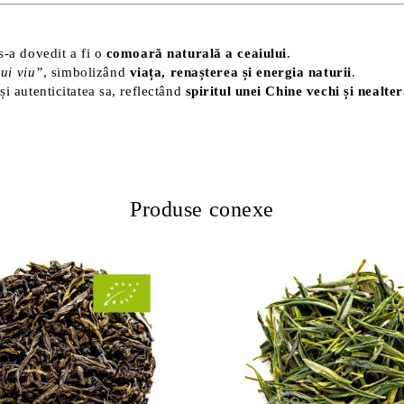
s-a dovedit a fi o
comoară naturală a ceaiului
.
ui viu”
, simbolizând
viața, renașterea și energia naturii
.
și autenticitatea sa, reflectând
spiritul unei Chine vechi și nealte
Produse conexe