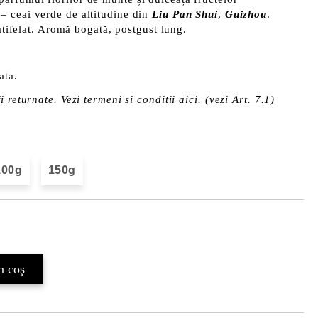
– ceai verde de altitudine din
Liu Pan Shui
,
Guizhou
.
catifelat. Aromă bogată, postgust lung.
ata.
i returnate. Vezi termeni si conditii
aici. (vezi Art. 7.1)
100g
150g
Îmi doresc