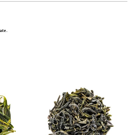
rate
.