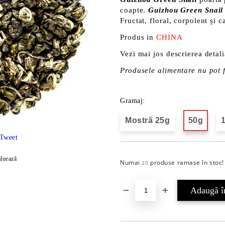
coapte.
Guizhou Green Snail
Fructat, floral, corpolent și 
Produs in
CHINA
Vezi mai jos descrierea detali
Produsele alimentare nu pot f
Gramaj:
Mostră 25g
50g
Tweet
luează
Numai
produse ramase în stoc!
20