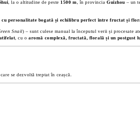
Shui
, la o altitudine de peste
1500 m
, în provincia
Guizhou
– un te
i
cu personalitate bogată și echilibru perfect între fructat și flor
reen Snail
) – sunt culese manual la începutul verii și procesate at
tifelat
, cu o
aromă complexă, fructată, florală și un postgust lu
care se dezvoltă treptat în ceașcă.