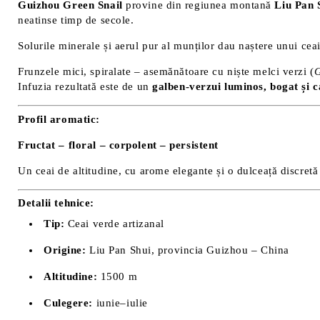
Guizhou Green Snail
provine din regiunea montană
Liu Pan 
neatinse timp de secole.
Solurile minerale și aerul pur al munților dau naștere unui cea
Frunzele mici, spiralate – asemănătoare cu niște melci verzi (
G
Infuzia rezultată este de un
galben-verzui luminos, bogat și ca
Profil aromatic:
Fructat – floral – corpolent – persistent
Un ceai de altitudine, cu arome elegante și o dulceață discretă 
Detalii tehnice:
Tip:
Ceai verde artizanal
Origine:
Liu Pan Shui, provincia Guizhou – China
Altitudine:
1500 m
Culegere:
iunie–iulie