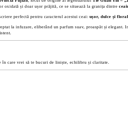
ovincia Fujian
, locul de origine al legendarului
Tie Guan Yin – „Z
or oxidată și doar ușor prăjită, ce se situează la granița dintre
ceai
criere perfectă pentru caracterul acestui ceai:
ușor, dulce și flora
reptat la infuzare, eliberând un parfum suav, proaspăt și elegant. 
stent.
 care vrei să te bucuri de liniște, echilibru și claritate.