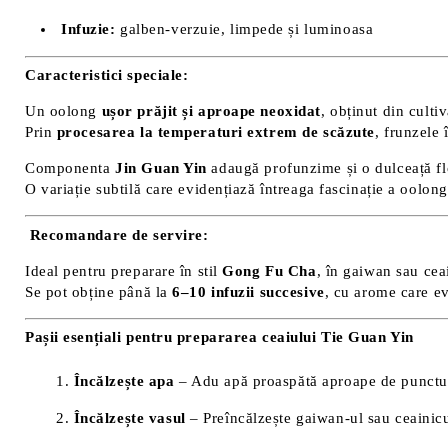
Infuzie:
galben-verzuie, limpede și luminoasa
Caracteristici speciale:
Un oolong
ușor prăjit și aproape neoxidat
, obținut din culti
Prin
procesarea la temperaturi extrem de scăzute
, frunzele 
Componenta
Jin Guan Yin
adaugă profunzime și o dulceață flo
O variație subtilă care evidențiază întreaga fascinație a oolon
Recomandare de servire:
Ideal pentru preparare în stil
Gong Fu Cha
, în gaiwan sau cea
Se pot obține până la
6–10 infuzii succesive
, cu arome care ev
Pașii esențiali pentru prepararea ceaiului Tie Guan Yin
Încălzește apa
– Adu apă proaspătă aproape de punctul
Încălzește vasul
– Preîncălzește gaiwan-ul sau ceainicu