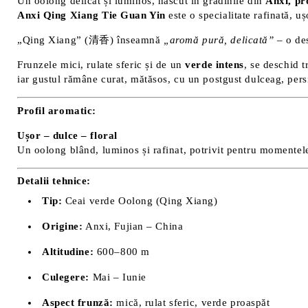
Un oolong delicat și luminos, născut în grădinile din
Anxi, pr
Anxi Qing Xiang Tie Guan Yin
este o specialitate rafinată, uș
„Qing Xiang” (清香) înseamnă
„aromă pură, delicată”
– o des
Frunzele mici, rulate sferic și de un
verde intens
, se deschid t
iar gustul rămâne curat, mătăsos, cu un postgust dulceag, persi
Profil aromatic:
Ușor – dulce – floral
Un oolong blând, luminos și rafinat, potrivit pentru momentele în
Detalii tehnice:
Tip:
Ceai verde Oolong (Qing Xiang)
Origine:
Anxi, Fujian – China
Altitudine:
600–800 m
Culegere:
Mai – Iunie
Aspect frunză:
mică, rulat sferic, verde proaspăt