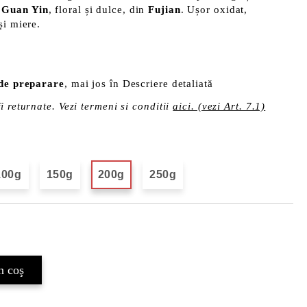
 Guan Yin
, floral și dulce, din
Fujian
. Ușor oxidat,
și miere.
 de preparare
, mai jos în Descriere detaliată
i returnate. Vezi termeni si conditii
aici. (vezi Art. 7.1)
100g
150g
200g
250g
Îmi doresc