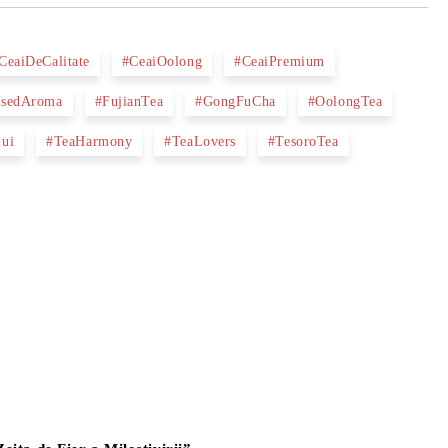
CeaiDeCalitate
#CeaiOolong
#CeaiPremium
issedAroma
#FujianTea
#GongFuCha
#OolongTea
lui
#TeaHarmony
#TeaLovers
#TesoroTea