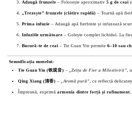
Adaugă frunzele
– Folosește aproximativ
5 g de ceai
(
„Trezește” frunzele (clătire rapidă)
– Toarnă apă fierb
Prima infuzie
– Adaugă apă fierbinte și infuzează scur
Infuziile următoare
– Golește complet lichidul. La fie
Bucură-te de ceai
– Tie Guan Yin permite
6–10 sau ch
Semnificația numelui:
Tie Guan Yin (铁观音)
–
„Zeița de Fier a Milostivirii”
, 
Qing Xiang (清香)
–
„Aromă pură”
, ce reflectă delicateț
Împreună, exprimă
armonia dintre forță și rafinament
,