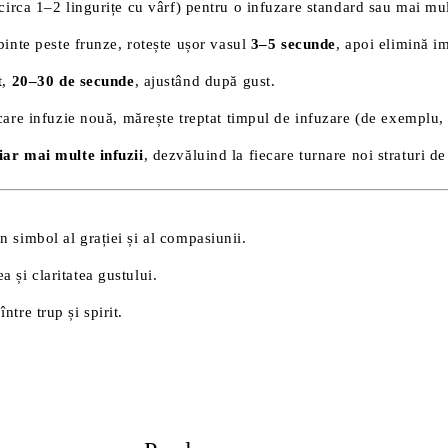
circa 1–2 lingurițe cu vârf) pentru o infuzare standard sau mai m
inte peste frunze, rotește ușor vasul
3–5 secunde
, apoi elimină im
t,
20–30 de secunde
, ajustând după gust.
care infuzie nouă, mărește treptat timpul de infuzare (de exemplu
iar mai multe infuzii
, dezvăluind la fiecare turnare noi straturi d
un simbol al grației și al compasiunii.
ea și claritatea gustului.
 între trup și spirit.