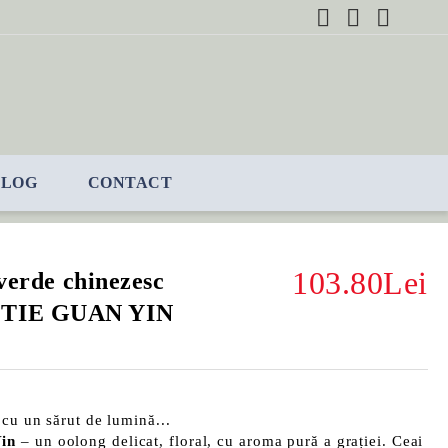
BLOG
CONTACT
103.80Lei
 verde chinezesc
 TIE GUAN YIN
 cu un sărut de lumină...
Yin
– un oolong delicat, floral, cu aroma pură a grației. Ceai