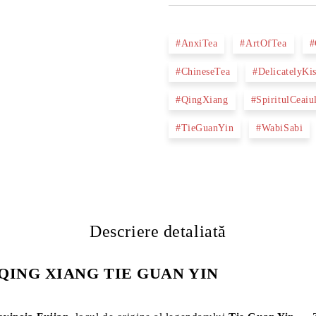
#AnxiTea
#ArtOfTea
#
#ChineseTea
#DelicatelyK
#QingXiang
#SpiritulCeaiu
#TieGuanYin
#WabiSabi
Descriere detaliată
ANXI QING XIANG TIE GUAN YIN