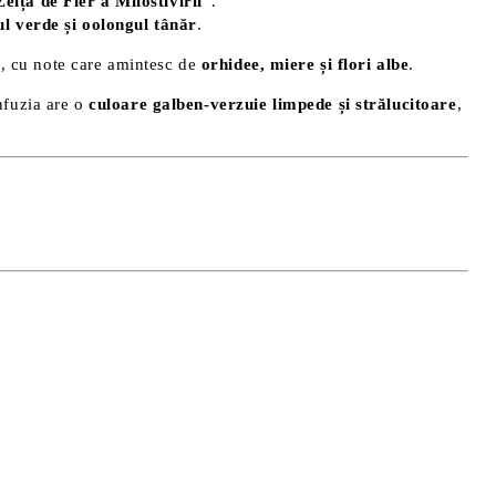
eița de Fier a Milostivirii”
.
ul verde și oolongul tânăr
.
l
, cu note care amintesc de
orhidee, miere și flori albe
.
Infuzia are o
culoare galben-verzuie limpede și strălucitoare
,