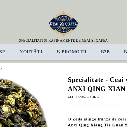
SPECIALITATI SI RAFINAMENTE DE CEAI SI CAFEA
SE
NOUTĂȚI
PROMOȚII
B2B
IC
Specialitate - Ceai
ANXI QING XIAN
Cod:
SAN16767SI1K-5
O Zeiță atinge frunza de ceai
Anxi Qing Xiang Tie Guan 