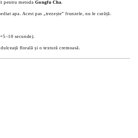
ult pentru metoda
Gongfu Cha
.
ediat apa. Acest pas „trezește” frunzele, nu le curăță.
, +5–10 secunde).
e dulceață florală și o textură cremoasă.