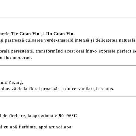
varele
Tie Guan Yin
și
Jin Guan Yin
.
își păstrează culoarea verde-smarald intensă și delicatețea naturală
rală persistentă, transformând acest ceai într-o expresie perfect e
gurilor moderne.
inic Yixing.
oluează de la floral proaspăt la dulce-vanilat și cremos.
 de fierbere, la aproximativ
90–96°C
.
l cu apă fierbinte, apoi aruncă apa.