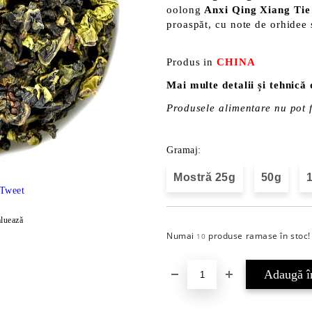
oolong
Anxi Qing Xiang Tie
proaspăt, cu note de orhidee 
Produs in
CHINA
Mai multe detalii și tehnică
Produsele alimentare nu pot f
Gramaj:
Mostră 25g
50g
Tweet
luează
Numai
produse ramase în stoc!
10