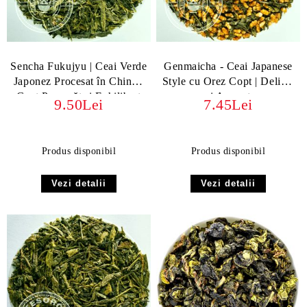
Sencha Fukujyu | Ceai Verde
Genmaicha - Ceai Japanese
Japonez Procesat în China -
Style cu Orez Copt | Delicat
Gust Proaspăt și Echilibrat
și Aromat
9.50Lei
7.45Lei
Produs disponibil
Produs disponibil
Vezi detalii
Vezi detalii