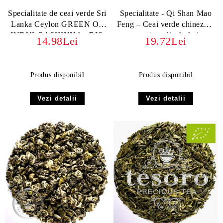
Specialitate de ceai verde Sri
Specialitate - Qi Shan Mao
Lanka Ceylon GREEN OP
Feng – Ceai verde chinezesc
INDULGASHINNA - BIO
premium din Anhui
14.98Lei
19.72Lei
ORGANIC
Produs disponibil
Produs disponibil
Vezi detalii
Vezi detalii