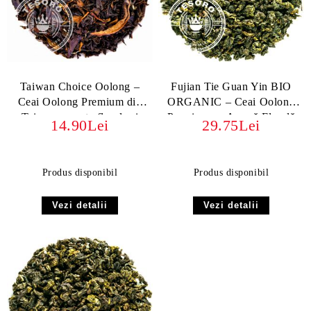
Taiwan Choice Oolong –
Fujian Tie Guan Yin BIO
Ceai Oolong Premium din
ORGANIC – Ceai Oolong
Taiwan cu note florale și
Premium cu Aromă Florală
14.90Lei
29.75Lei
lactate
și Dulceață Echilibrată
Produs disponibil
Produs disponibil
Vezi detalii
Vezi detalii