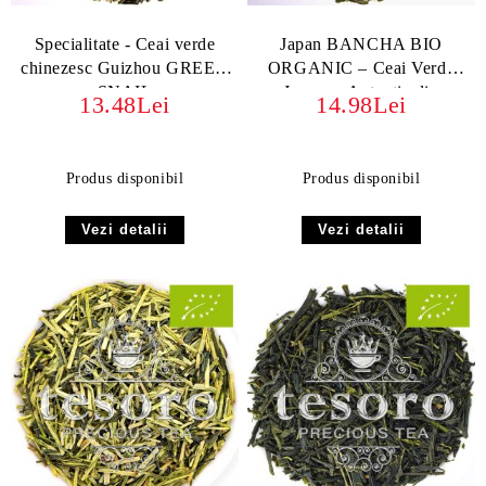
Specialitate - Ceai verde
Japan BANCHA BIO
chinezesc Guizhou GREEN
ORGANIC – Ceai Verde
SNAIL
Japonez Autentic din
13.48Lei
14.98Lei
Kagoshima
Produs disponibil
Produs disponibil
Vezi detalii
Vezi detalii