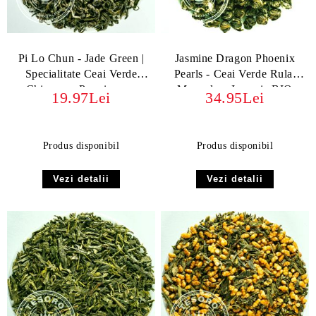
Pi Lo Chun - Jade Green |
Jasmine Dragon Phoenix
Specialitate Ceai Verde
Pearls - Ceai Verde Rulat
Chinezesc Premium cu
Manual cu Iasomie BIO
19.97Lei
34.95Lei
Istorie și Aromă
ORGANIC
Excepțională
Produs disponibil
Produs disponibil
Vezi detalii
Vezi detalii