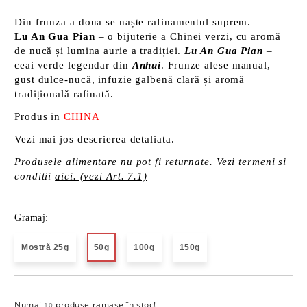
Din frunza a doua se naște rafinamentul suprem.
Lu An Gua Pian
– o bijuterie a Chinei verzi, cu aromă
de nucă și lumina aurie a tradiției.
Lu An Gua Pian
–
ceai verde legendar din
Anhui
. Frunze alese manual,
gust dulce-nucă, infuzie galbenă clară și aromă
tradițională rafinată.
Produs in
CHINA
Vezi mai jos descrierea detaliata.
Produsele alimentare nu pot fi returnate. Vezi termeni si
conditii
aici. (vezi Art. 7.1)
Gramaj:
Mostră 25g
50g
100g
150g
Numai
produse ramase în stoc!
Îmi doresc
10