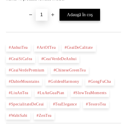
#AnhuiTea
#ArtOfTea
#CeaiDeCalitate
#CeaiSiCafea
#CeaiVerdeDeAnhui
#CeaiVerdePremium
#ChineseGreenTea
#DabieMountains
#GoldenHarmony
#GongFuCha
#LiuAnTea
#LuAnGuaPian
#SlowTeaMoments
#SpecialitateDeCeai
#TeaElegance
#TesoroTea
#WabiSabi
#ZenTea