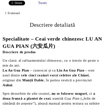
Tweet
Share
Evaluează
Descriere detaliată
Specialitate – Ceai verde chinezesc LU AN
GUA PIAN (六安瓜片)
Descriere de produs
Un clasic al rafinamentului chinezesc, cu o istorie de peste o
mie de ani.
Lu An Gua Pian
– cunoscut și ca
Liu An Gua Pian
– este
unul dintre
cele cinci ceaiuri verzi celebre ale Chinei
,
originar din
Munții Dabie
, în partea vestică a provinciei
Anhui
.
Spre deosebire de alte ceaiuri,
nu se folosesc muguri
, ci
a
doua frunză a plantei de ceai
, numită
Gua Pian
(„felie de
sămânță de pepene”), aleasă manual pentru textura sa subțire