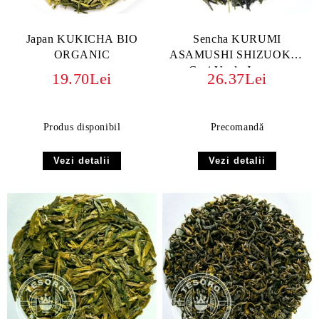
Japan KUKICHA BIO
Sencha KURUMI
ORGANIC
ASAMUSHI SHIZUOKA |
Ceai Verde Japonez
19.70Lei
26.37Lei
Premium BIO ORGANIC
Produs disponibil
Precomandă
Vezi detalii
Vezi detalii