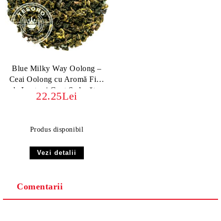
Blue Milky Way Oolong –
Ceai Oolong cu Aromă Fină
de Lapte și Gust Seducător
22.25Lei
Produs disponibil
Vezi detalii
Comentarii