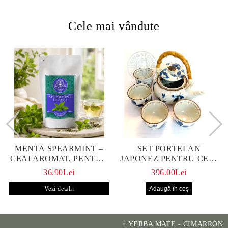
Cele mai vândute
MENTA SPEARMINT –
SET PORTELAN
CEAI AROMAT, PENTRU
JAPONEZ PENTRU CEAI
CALM ȘI BENEFIC
HANAKO, CEAINIC SI 4
36.90Lei
396.00Lei
PENTRU SĂNĂTATE
CUPE PICTATE MANUAL
Vezi detalii
YERBA MATE - CIMARRÓN