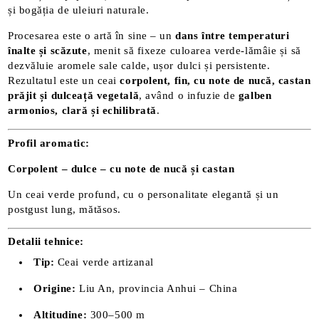
și bogăția de uleiuri naturale.
Procesarea este o artă în sine – un
dans între temperaturi
înalte și scăzute
, menit să fixeze culoarea verde-lămâie și să
dezvăluie aromele sale calde, ușor dulci și persistente.
Rezultatul este un ceai
corpolent, fin, cu note de nucă, castan
prăjit și dulceață vegetală
, având o infuzie de
galben
armonios, clară și echilibrată
.
Profil aromatic:
Corpolent – dulce – cu note de nucă și castan
Un ceai verde profund, cu o personalitate elegantă și un
postgust lung, mătăsos.
Detalii tehnice:
Tip:
Ceai verde artizanal
Origine:
Liu An, provincia Anhui – China
Altitudine:
300–500 m