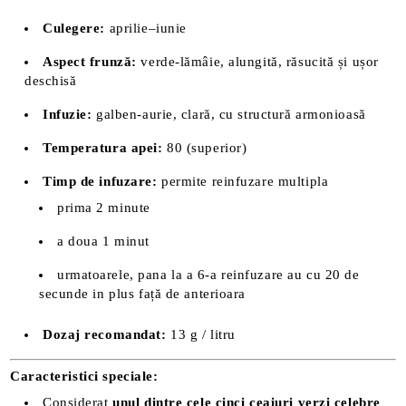
Culegere:
aprilie–iunie
Aspect frunză:
verde-lămâie, alungită, răsucită și ușor
deschisă
Infuzie:
galben-aurie, clară, cu structură armonioasă
Temperatura apei:
80 (superior)
Timp de infuzare:
permite reinfuzare multipla
prima 2 minute
a doua 1 minut
urmatoarele, pana la a 6-a reinfuzare au cu 20 de
secunde in plus față de anterioara
Dozaj recomandat:
13 g / litru
Caracteristici speciale:
Considerat
unul dintre cele cinci ceaiuri verzi celebre