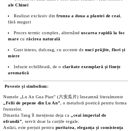
ale Chinei
Realizat exclusiv din
frunza a doua a plantei de ceai
,
fără muguri
Proces termic complex, alternând
uscarea rapidă la foc
mare
cu
răcirea naturală
Gust intens, dulceag, cu accente de
nuci prăjite, flori și
miere
Infuzie echilibrată, de o
claritate exemplară și finețe
aromatică
Poveste și simbolism:
Numele „Lu An Gua Pian” (六安瓜片) înseamnă literalmente
„Felii de pepene din Lu An”
, o metaforă poetică pentru forma
frunzelor.
Dinastia Tang îl menționa deja ca
„ceai imperial de
ofrandă”
, servit doar la curțile regale.
Astăzi, este prețuit pentru
puritatea, eleganța și consistența