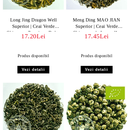
Long Jing Dragon Well
Meng Ding MAO JIAN
Superior | Ceai Verde
Superior | Ceai Verde
Chinezesc Premium, Dulce
Chinezesc de Legendă -
17.20Lei
17.45Lei
și Nutty
Gust Proaspăt și Fructat
Produs disponibil
Produs disponibil
Vezi detalii
Vezi detalii