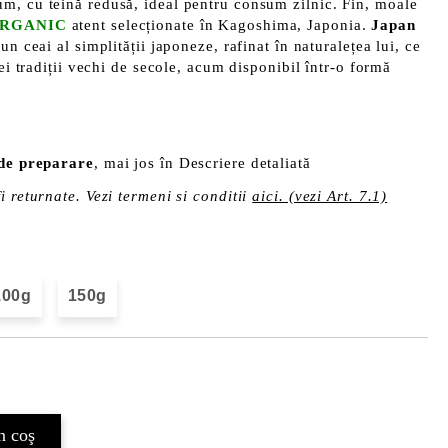
m, cu teină redusă, ideal pentru consum zilnic. Fin, moale
ORGANIC
atent selecționate în Kagoshima, Japonia.
Japan
un ceai al simplității japoneze, rafinat în naturalețea lui, ce
nei tradiții vechi de secole, acum disponibil într-o formă
 de preparare
, mai jos în Descriere detaliată
i returnate. Vezi termeni si conditii
aici. (vezi Art. 7.1)
100g
150g
Îmi doresc