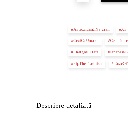
#AntioxidantiNaturali
#Ant
#CeaiCuUmami
#CeaiTonic
#EnergieCurata
#JapaneseG
#SipTheTradition
#TasteOf
Descriere detaliată