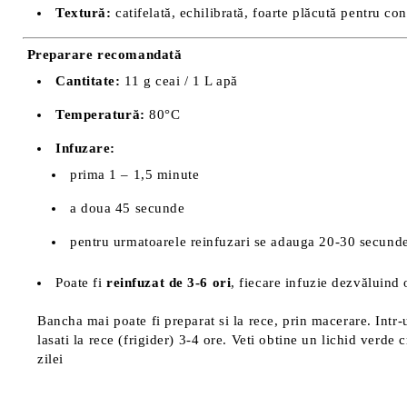
Textură:
catifelată, echilibrată, foarte plăcută pentru co
Preparare recomandată
Cantitate:
11 g ceai / 1 L apă
Temperatură:
80°C
Infuzare:
prima 1 – 1,5 minute
a doua 45 secunde
pentru urmatoarele reinfuzari se adauga 20-30 secunde
Poate fi
reinfuzat de 3-6 ori
, fiecare infuzie dezvăluind o
Bancha mai poate fi preparat si la rece, prin macerare. Intr-u
lasati la rece (frigider) 3-4 ore. Veti obtine un lichid verde 
zilei