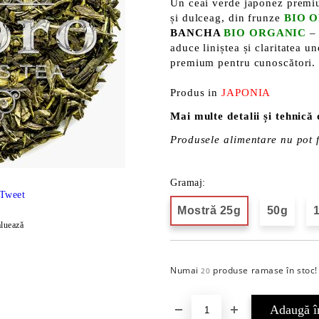
Un ceai verde japonez premiu
și dulceag, din frunze
BIO 
BANCHA
BIO ORGANIC
– 
aduce liniștea și claritatea u
premium pentru cunoscători.
Produs in
JAPONIA
Mai multe detalii și tehnică
Produsele alimentare nu pot f
Gramaj:
Tweet
Mostră 25g
50g
luează
Numai
produse ramase în stoc!
20