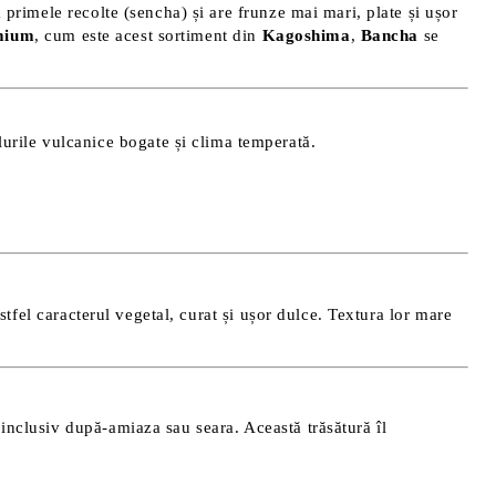
ă primele recolte (sencha) și are frunze mai mari, plate și ușor
mium
, cum este acest sortiment din
Kagoshima
,
Bancha
se
urile vulcanice bogate și clima temperată.
stfel caracterul vegetal, curat și ușor dulce. Textura lor mare
inclusiv după-amiaza sau seara. Această trăsătură îl