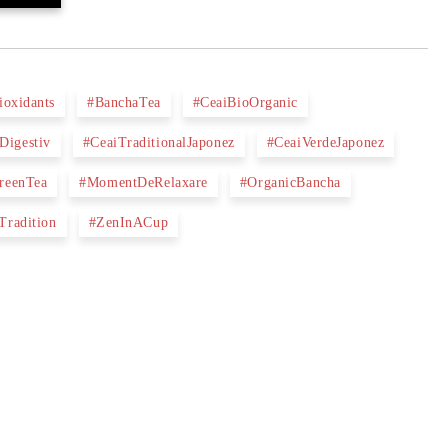
ioxidants
#BanchaTea
#CeaiBioOrganic
Digestiv
#CeaiTraditionalJaponez
#CeaiVerdeJaponez
reenTea
#MomentDeRelaxare
#OrganicBancha
Tradition
#ZenInACup