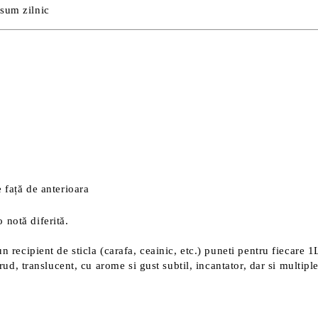
nsum zilnic
 față de anterioara
 notă diferită.
n recipient de sticla (carafa, ceainic, etc.) puneti pentru fiecare 
crud, translucent, cu arome si gust subtil, incantator, dar si multip