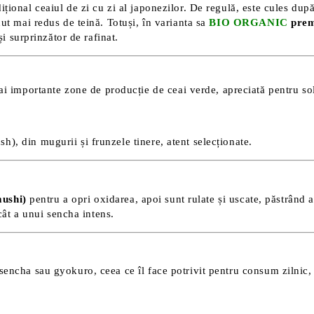
dițional ceaiul de zi cu zi al japonezilor. De regulă, este cules dup
ut mai redus de teină. Totuși, în varianta sa
BIO ORGANIC
pre
i surprinzător de rafinat.
 importante zone de producție de ceai verde, apreciată pentru sol
sh), din mugurii și frunzele tinere, atent selecționate.
mushi)
pentru a opri oxidarea, apoi sunt rulate și uscate, păstrând a
cât a unui sencha intens.
encha sau gyokuro, ceea ce îl face potrivit pentru consum zilnic, 