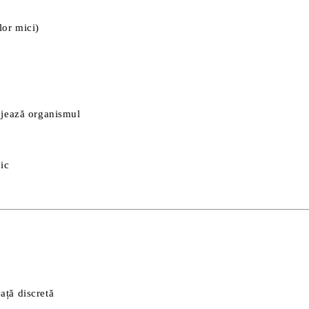
elor mici)
ejează organismul
ic
ață discretă