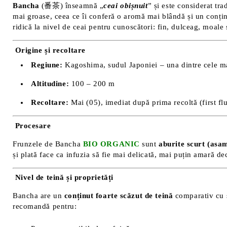
Bancha
(番茶) înseamnă „
ceai obișnuit
” și este considerat tra
mai groase, ceea ce îi conferă o aromă mai blândă și un conțin
ridică la nivel de ceai pentru cunoscători: fin, dulceag, moale ș
Origine și recoltare
Regiune:
Kagoshima, sudul Japoniei – una dintre cele mai
Altitudine:
100 – 200 m
Recoltare:
Mai (05), imediat după prima recoltă (first flu
Procesare
Frunzele de Bancha
BIO ORGANIC
sunt
aburite scurt (asa
și plată face ca infuzia să fie mai delicată, mai puțin amară de
Nivel de teină și proprietăți
Bancha are un
conținut foarte scăzut de teină
comparativ cu s
recomandă pentru: