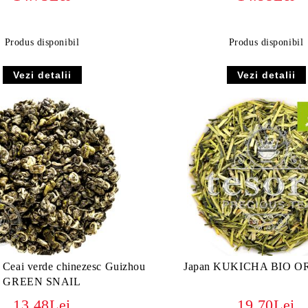
Produs disponibil
Produs disponibil
Vezi detalii
Vezi detalii
 - Ceai verde chinezesc Guizhou
Japan KUKICHA BIO 
GREEN SNAIL
13.48Lei
19.70Lei