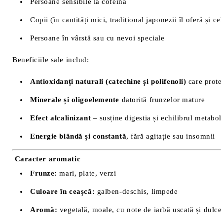
Persoane sensibile la cofeină
Copii (în cantități mici, tradițional japonezii îl oferă și c
Persoane în vârstă sau cu nevoi speciale
Beneficiile sale includ:
Antioxidanți naturali (catechine și polifenoli)
care prot
Minerale și oligoelemente
datorită frunzelor mature
Efect alcalinizant
– susține digestia și echilibrul metabol
Energie blândă și constantă
, fără agitație sau insomnii
Caracter aromatic
Frunze:
mari, plate, verzi
Culoare în ceașcă:
galben-deschis, limpede
Aromă:
vegetală, moale, cu note de iarbă uscată și dulce