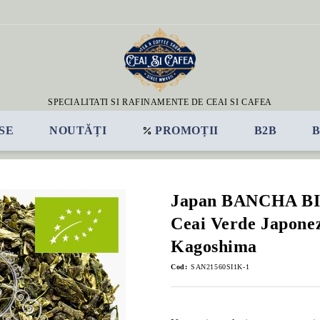
SPECIALITATI SI RAFINAMENTE DE CEAI SI CAFEA
SE
NOUTĂȚI
PROMOȚII
B2B
Japan BANCHA B
Ceai Verde Japonez
Kagoshima
Cod:
SAN21560SI1K-1