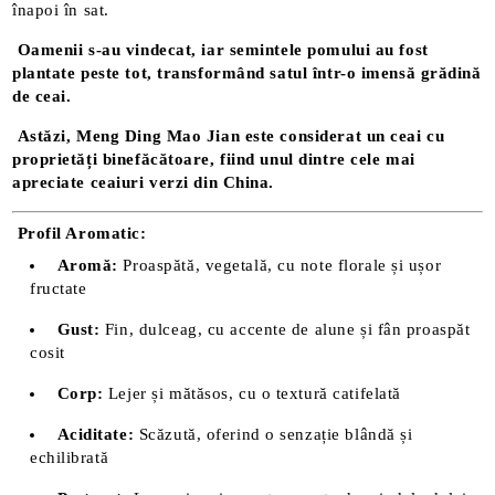
înapoi în sat.
Oamenii s-au vindecat, iar semintele pomului au fost
plantate peste tot, transformând satul într-o imensă grădină
de ceai.
Astăzi, Meng Ding Mao Jian este considerat un ceai cu
proprietăți binefăcătoare, fiind unul dintre cele mai
apreciate ceaiuri verzi din China.
Profil Aromatic:
Aromă:
Proaspătă, vegetală, cu note florale și ușor
fructate
Gust:
Fin, dulceag, cu accente de alune și fân proaspăt
cosit
Corp:
Lejer și mătăsos, cu o textură catifelată
Aciditate:
Scăzută, oferind o senzație blândă și
echilibrată