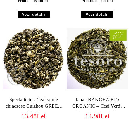
Produs disponibil
Produs disponibil
Vezi detalii
Vezi detalii
Specialitate - Ceai verde
Japan BANCHA BIO
chinezesc Guizhou GREEN
ORGANIC – Ceai Verde
SNAIL
Japonez Autentic din
13.48Lei
14.98Lei
Kagoshima