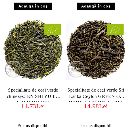
Specialitate de ceai verde
Specialitate de ceai verde Sri
chinezesc EN SHI YU LU
Lanka Ceylon GREEN OP
BIO ORGANIC
INDULGASHINNA - BIO
14.73Lei
14.98Lei
ORGANIC
Produs disponibil
Produs disponibil