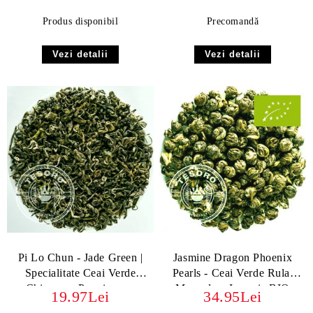
Produs disponibil
Precomandă
Vezi detalii
Vezi detalii
Pi Lo Chun - Jade Green |
Jasmine Dragon Phoenix
Specialitate Ceai Verde
Pearls - Ceai Verde Rulat
Chinezesc Premium cu
Manual cu Iasomie BIO
19.97Lei
34.95Lei
Istorie și Aromă
ORGANIC