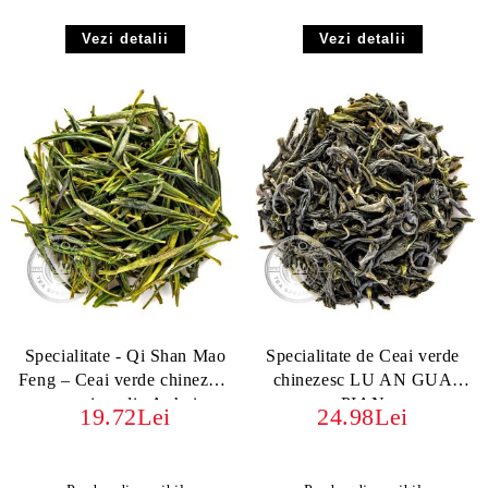
Vezi detalii
Vezi detalii
Specialitate - Qi Shan Mao
Specialitate de Ceai verde
Feng – Ceai verde chinezesc
chinezesc LU AN GUA
premium din Anhui
PIAN
19.72Lei
24.98Lei