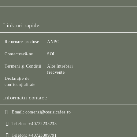
Link-uri rapide:
Returnare produse
ANPC
Contactează-ne
SOL
Termeni și Condiții
Alte întrebări
frecvente
Declarație de
confidenţialitate
Informatii contact:
Email:
comenzi@ceaisicafea.ro
Telefon:
+40722235233
Telefon:
+40723309791