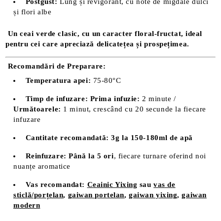
Postgust:
Lung și revigorant, cu note de migdale dulci
și flori albe
Un ceai verde clasic, cu un caracter floral-fructat, ideal
pentru cei care apreciază delicatețea și prospețimea.
Recomandări de Preparare:
Temperatura apei:
75-80°C
Timp de infuzare:
Prima infuzie:
2 minute /
Următoarele:
1 minut, crescând cu 20 secunde la fiecare
infuzare
Cantitate recomandată:
3g la 150-180ml de apă
Reinfuzare:
Până la 5 ori
, fiecare turnare oferind noi
nuanțe aromatice
Vas recomandat:
Ceainic Yixing
sau
vas de
sticlă/porțelan
,
gaiwan portelan
,
gaiwan yixing
,
gaiwan
modern