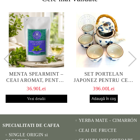
MENTA SPEARMINT –
SET PORTELAN
CEAI AROMAT, PENTRU
JAPONEZ PENTRU CEAI
CALM ȘI BENEFIC
HANAKO, CEAINIC SI 4
36.90Lei
396.00Lei
PENTRU SĂNĂTATE
CUPE PICTATE MANUAL
Vezi detalii
YERBA MATE - CIMARRÓN
SPECIALITATI DE CAFEA
CEAI DE FRUCTE
SINGLE ORIGIN si