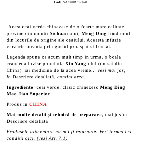
Cod:
SAN4001SI2K-8
Acest ceai verde chinezesc de o foarte mare calitate
provine din muntii
Sichuan
-ului,
Meng Ding
fiind unul
din locurile de origine ale ceaiului. Aceasta infuzie
verzurie incanta prin gustul proaspat si fructat.
Legenda spune ca acum mult timp in urma, o boala
crancena lovise populatia
Xin Yang
-ului (un sat din
China), iar medicina de la acea vreme...
vezi mai jos,
în
Descriere detaliată,
continuarea.
Ingrediente
: ceai verde, clasic chinezesc
Meng Ding
Mao Jian Superior
Produs in
CHINA
Mai multe detalii și tehnică de preparare
, mai jos în
Descriere detaliată
Produsele alimentare nu pot fi returnate. Vezi termeni si
conditii
aici. (vezi Art. 7.1)