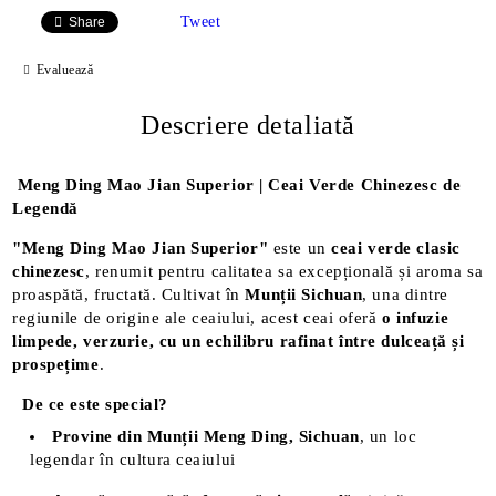
Tweet
Share
Evaluează
Descriere detaliată
Meng Ding Mao Jian Superior | Ceai Verde Chinezesc de
Legendă
"Meng Ding Mao Jian Superior"
este un
ceai verde clasic
chinezesc
, renumit pentru calitatea sa excepțională și aroma sa
proaspătă, fructată. Cultivat în
Munții Sichuan
, una dintre
regiunile de origine ale ceaiului, acest ceai oferă
o infuzie
limpede, verzurie, cu un echilibru rafinat între dulceață și
prospețime
.
De ce este special?
Provine din Munții Meng Ding, Sichuan
, un loc
legendar în cultura ceaiului