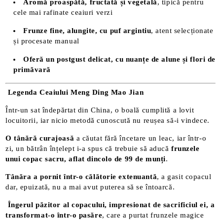
Aromă proaspătă, fructată și vegetală
, tipică pentru
cele mai rafinate ceaiuri verzi
Frunze fine, alungite, cu puf argintiu
, atent selecționate
și procesate manual
Oferă un postgust delicat, cu nuanțe de alune și flori de
primăvară
Legenda Ceaiului Meng Ding Mao Jian
Într-un sat îndepărtat din China, o boală cumplită a lovit
locuitorii, iar nicio metodă cunoscută nu reușea să-i vindece.
O tânără curajoasă
a căutat fără încetare un leac, iar într-o
zi, un bătrân înțelept i-a spus că trebuie să aducă
frunzele
unui copac sacru, aflat dincolo de 99 de munți
.
Tânăra a pornit într-o călătorie extenuantă
, a gasit copacul
dar, epuizată, nu a mai avut puterea să se întoarcă.
Îngerul păzitor al copacului, impresionat de sacrificiul ei, a
transformat-o într-o pasăre
, care a purtat frunzele magice