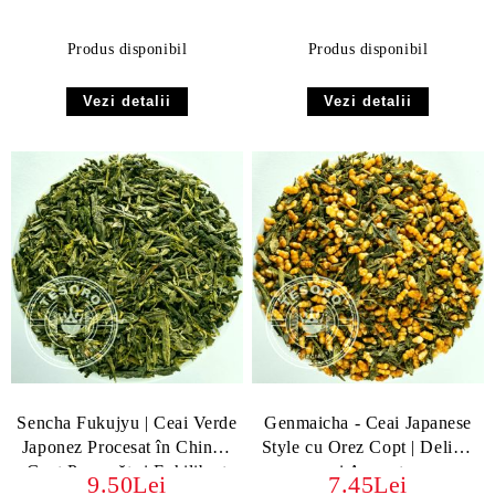
Excepțională
Produs disponibil
Produs disponibil
Vezi detalii
Vezi detalii
Sencha Fukujyu | Ceai Verde
Genmaicha - Ceai Japanese
Japonez Procesat în China -
Style cu Orez Copt | Delicat
Gust Proaspăt și Echilibrat
și Aromat
9.50Lei
7.45Lei