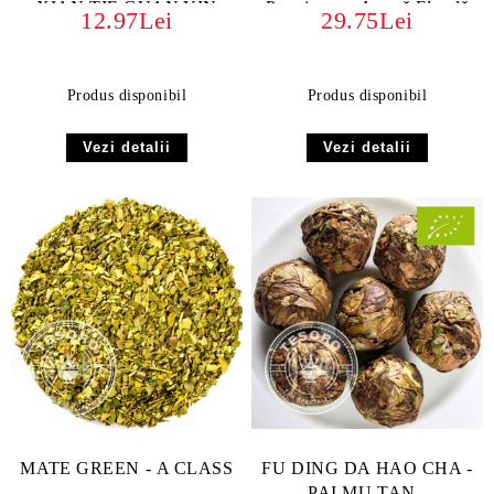
XIAN TIE GUAN YIN
Premium cu Aromă Florală
12.97Lei
29.75Lei
și Dulceață Echilibrată
Produs disponibil
Produs disponibil
Vezi detalii
Vezi detalii
MATE GREEN - A CLASS
FU DING DA HAO CHA -
PAI MU TAN -