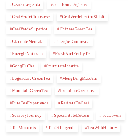
#CeaiSiLegenda
#CeaiTonicDigestiv
#CeaiVerdeChinezesc
#CeaiVerdePentruSlabit
#CeaiVerdeSuperior
#ChineseGreenTea
#ClaritateMentală
#EnergieDimineata
#EnergieNaturala
#FreshAndFruityTea
#GongFuCha
#ImunitateIntarita
#LegendaryGreenTea
#MengDingMaoJian
#MountainGreenTea
#PremiumGreenTea
#PureTeaExperience
#RaritateDeCeai
#SensoryJourney
#SpecialitateDeCeai
#TeaLovers
#TeaMoments
#TeaOfLegends
#TeaWithHistory