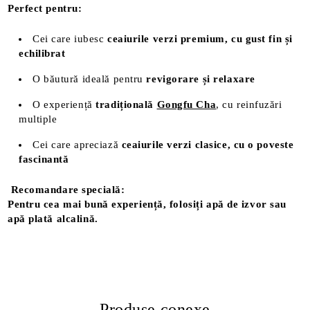
Perfect pentru:
Cei care iubesc
ceaiurile verzi premium, cu gust fin și
echilibrat
O băutură ideală pentru
revigorare și relaxare
O experiență
tradițională
Gongfu Cha
, cu reinfuzări
multiple
Cei care apreciază
ceaiurile verzi clasice, cu o poveste
fascinantă
Recomandare specială:
Pentru cea mai bună experiență, folosiți apă de izvor sau
apă plată alcalină.
Produse conexe