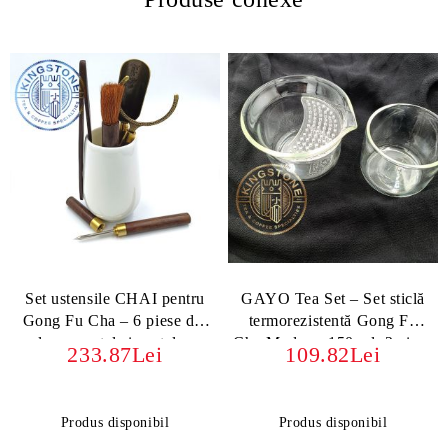
Set ustensile CHAI pentru
GAYO Tea Set – Set sticlă
Gong Fu Cha – 6 piese din
termorezistentă Gong Fu
lemn, metal și porțelan
Cha Modern, 150 ml, 2 piese
233.87Lei
109.82Lei
Produs disponibil
Produs disponibil