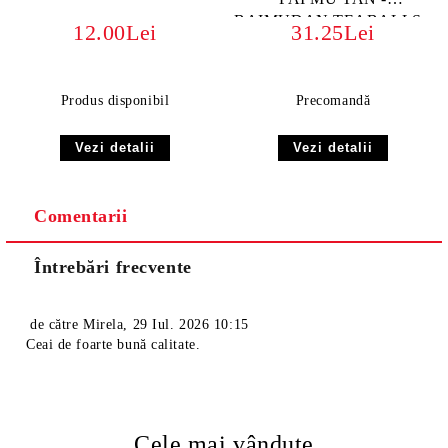
BAIMUDAN TEABALLS -
12.00Lei
31.25Lei
BIO ORGANIC | Ceai
Galben Rulat Manual -
Maturat Natural
Produs disponibil
Precomandă
Vezi detalii
Vezi detalii
Comentarii
Întrebări frecvente
de către
Mirela
,
29 Iul. 2026 10:15
Ceai de foarte bună calitate.
Cele mai vândute