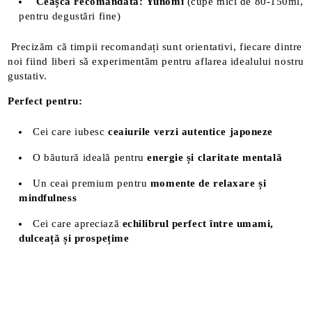
Ceașcă recomandată:
Yunomi
(cupe mici de 80-150ml,
pentru degustări fine)
Precizăm că timpii recomandați sunt orientativi, fiecare dintre
noi fiind liberi să experimentăm pentru aflarea idealului nostru
gustativ.
Perfect pentru:
Cei care iubesc
ceaiurile verzi autentice japoneze
O băutură ideală pentru
energie și claritate mentală
Un ceai premium pentru
momente de relaxare și
mindfulness
Cei care apreciază
echilibrul perfect între umami,
dulceață și prospețime