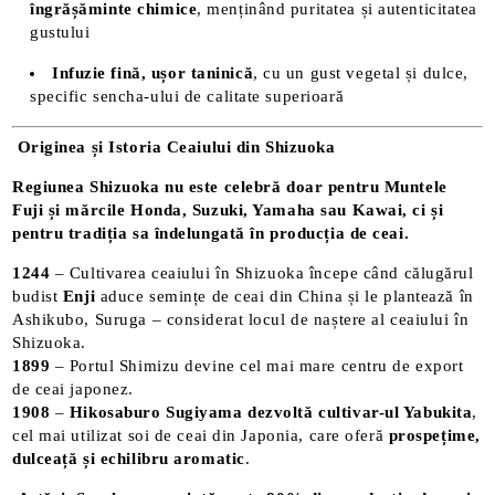
îngrășăminte chimice
, menținând puritatea și autenticitatea
gustului
Infuzie fină, ușor taninică
, cu un gust vegetal și dulce,
specific sencha-ului de calitate superioară
Originea și Istoria Ceaiului din Shizuoka
Regiunea Shizuoka nu este celebră doar pentru Muntele
Fuji și mărcile Honda, Suzuki, Yamaha sau Kawai, ci și
pentru tradiția sa îndelungată în producția de ceai.
1244
– Cultivarea ceaiului în Shizuoka începe când călugărul
budist
Enji
aduce semințe de ceai din China și le plantează în
Ashikubo, Suruga – considerat locul de naștere al ceaiului în
Shizuoka.
1899
– Portul Shimizu devine cel mai mare centru de export
de ceai japonez.
1908
–
Hikosaburo Sugiyama dezvoltă cultivar-ul Yabukita
,
cel mai utilizat soi de ceai din Japonia, care oferă
prospețime,
dulceață și echilibru aromatic
.