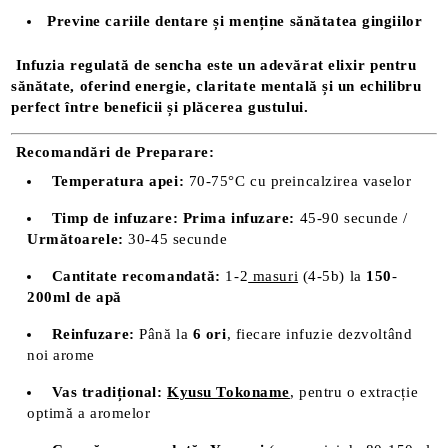
Previne cariile dentare și menține sănătatea gingiilor
Infuzia regulată de sencha este un adevărat elixir pentru
sănătate, oferind energie, claritate mentală și un echilibru
perfect între beneficii și plăcerea gustului.
Recomandări de Preparare:
Temperatura apei:
70-75°C cu preincalzirea vaselor
Timp de infuzare:
Prima infuzare:
45-90 secunde /
Următoarele:
30-45 secunde
Cantitate recomandată:
1-2
masuri
(4-5b) la
150
-
200ml de apă
Reinfuzare:
Până la
6 ori
, fiecare infuzie dezvoltând
noi arome
Vas tradițional:
Kyusu Tokoname
, pentru o extracție
optimă a aromelor