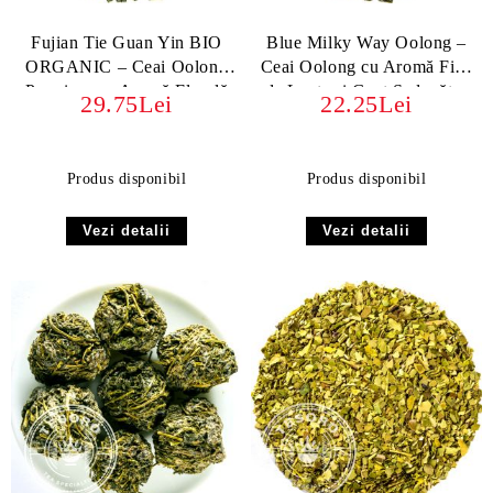
Fujian Tie Guan Yin BIO
Blue Milky Way Oolong –
ORGANIC – Ceai Oolong
Ceai Oolong cu Aromă Fină
Premium cu Aromă Florală
de Lapte și Gust Seducător
29.75Lei
22.25Lei
și Dulceață Echilibrată
Produs disponibil
Produs disponibil
Vezi detalii
Vezi detalii