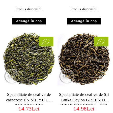
Produs disponibil
Produs disponibil
Specialitate de ceai verde
Specialitate de ceai verde Sri
chinezesc EN SHI YU LU
Lanka Ceylon GREEN OP
BIO ORGANIC
INDULGASHINNA - BIO
14.73Lei
14.98Lei
ORGANIC