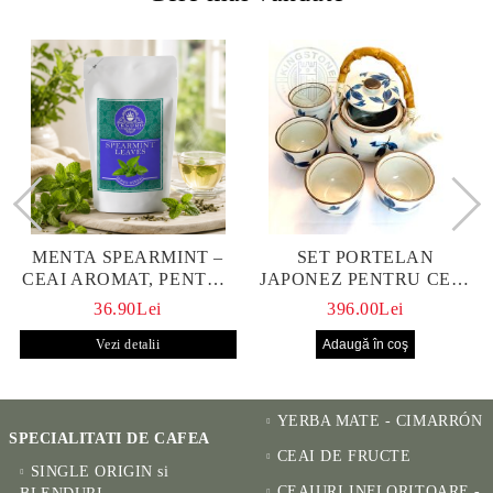
MENTA SPEARMINT –
SET PORTELAN
CEAI AROMAT, PENTRU
JAPONEZ PENTRU CEAI
CALM ȘI BENEFIC
HANAKO, CEAINIC SI 4
36.90Lei
396.00Lei
PENTRU SĂNĂTATE
CUPE PICTATE MANUAL
Vezi detalii
YERBA MATE - CIMARRÓN
SPECIALITATI DE CAFEA
CEAI DE FRUCTE
SINGLE ORIGIN si
CEAIURI INFLORITOARE -