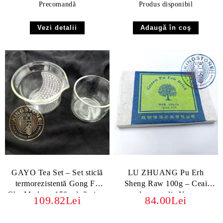
Precomandă
Produs disponibil
Vezi detalii
GAYO Tea Set – Set sticlă
LU ZHUANG Pu Erh
termorezistentă Gong Fu
Sheng Raw 100g – Ceai
Cha Modern, 150 ml, 2 piese
crud presat din Yunnan
109.82Lei
84.00Lei