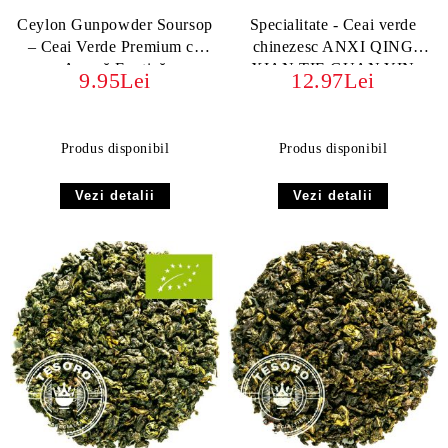
Ceylon Gunpowder Soursop
Specialitate - Ceai verde
– Ceai Verde Premium cu
chinezesc ANXI QING
Aromă Exotică
XIAN TIE GUAN YIN
9.95Lei
12.97Lei
Produs disponibil
Produs disponibil
Vezi detalii
Vezi detalii