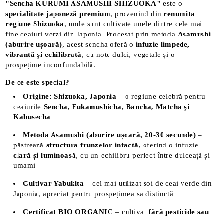
"Sencha KURUMI ASAMUSHI SHIZUOKA"
este o
specialitate japoneză premium
, provenind din
renumita
regiune Shizuoka
, unde sunt cultivate unele dintre cele mai
fine ceaiuri verzi din Japonia. Procesat prin metoda
Asamushi
(aburire ușoară)
, acest sencha oferă o
infuzie limpede,
vibrantă și echilibrată
, cu note dulci, vegetale și o
prospețime inconfundabilă.
De ce este special?
Origine: Shizuoka, Japonia
– o regiune celebră pentru
ceaiurile
Sencha, Fukamushicha, Bancha, Matcha și
Kabusecha
Metoda Asamushi (aburire ușoară, 20-30 secunde)
–
păstrează
structura frunzelor intactă
, oferind o infuzie
clară și luminoasă
, cu un echilibru perfect între dulceață și
umami
Cultivar Yabukita
– cel mai utilizat soi de ceai verde din
Japonia, apreciat pentru prospețimea sa distinctă
Certificat BIO ORGANIC
– cultivat
fără pesticide sau