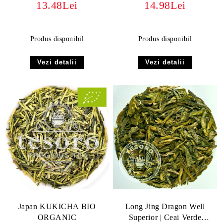
13.48Lei
14.98Lei
Kagoshima
Produs disponibil
Produs disponibil
Vezi detalii
Vezi detalii
Japan KUKICHA BIO
Long Jing Dragon Well
ORGANIC
Superior | Ceai Verde