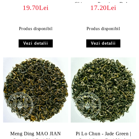
Chinezesc Premium, Dulce
19.70Lei
17.20Lei
și Nutty
Produs disponibil
Produs disponibil
Vezi detalii
Vezi detalii
Meng Ding MAO JIAN
Pi Lo Chun - Jade Green |