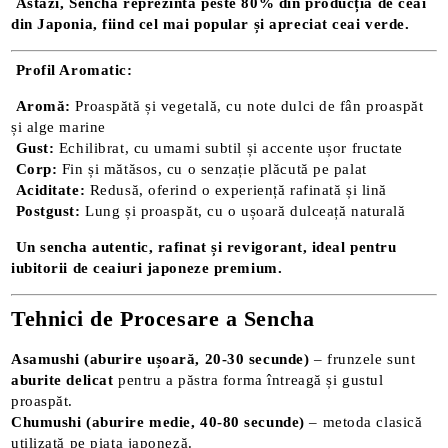
Astăzi, Sencha reprezintă peste 80% din producția de ceai
din Japonia, fiind cel mai popular și apreciat ceai verde.
Profil Aromatic:
Aromă:
Proaspătă și vegetală, cu note dulci de fân proaspăt
și alge marine
Gust:
Echilibrat, cu umami subtil și accente ușor fructate
Corp:
Fin și mătăsos, cu o senzație plăcută pe palat
Aciditate:
Redusă, oferind o experiență rafinată și lină
Postgust:
Lung și proaspăt, cu o ușoară dulceață naturală
Un sencha autentic, rafinat și revigorant, ideal pentru
iubitorii de ceaiuri japoneze premium.
Tehnici de Procesare a Sencha
Asamushi (aburire ușoară, 20-30 secunde)
– frunzele sunt
aburite delicat
pentru a păstra forma întreagă și gustul
proaspăt.
Chumushi (aburire medie, 40-80 secunde)
– metoda clasică
utilizată pe piața japoneză.