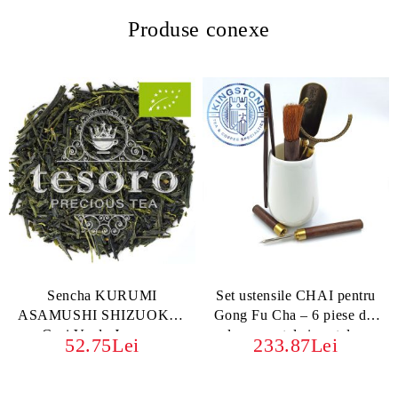
Produse conexe
Sencha KURUMI
Set ustensile CHAI pentru
ASAMUSHI SHIZUOKA |
Gong Fu Cha – 6 piese din
Ceai Verde Japonez
lemn, metal și porțelan
52.75Lei
233.87Lei
Premium BIO ORGANIC