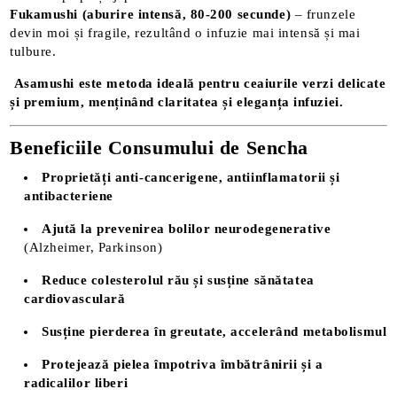
Fukamushi (aburire intensă, 80-200 secunde)
– frunzele
devin moi și fragile, rezultând o infuzie mai intensă și mai
tulbure.
Asamushi este metoda ideală pentru ceaiurile verzi delicate
și premium, menținând claritatea și eleganța infuziei.
Beneficiile Consumului de Sencha
Proprietăți anti-cancerigene, antiinflamatorii și
antibacteriene
Ajută la prevenirea bolilor neurodegenerative
(Alzheimer, Parkinson)
Reduce colesterolul rău și susține sănătatea
cardiovasculară
Susține pierderea în greutate, accelerând metabolismul
Protejează pielea împotriva îmbătrânirii și a
radicalilor liberi