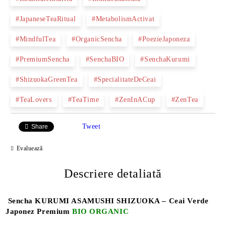
#JapaneseTeaRitual
#MetabolismActivat
#MindfulTea
#OrganicSencha
#PoezieJaponeza
#PremiumSencha
#SenchaBIO
#SenchaKurumi
#ShizuokaGreenTea
#SpecialitateDeCeai
#TeaLovers
#TeaTime
#ZenInACup
#ZenTea
Tweet
Share
Evaluează
Descriere detaliată
Sencha KURUMI ASAMUSHI SHIZUOKA – Ceai Verde
Japonez Premium
BIO ORGANIC