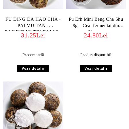
FU DING DA HAO CHA -
Pu Erh Mini Beng Cha Shu
PAI MU TAN -
9g – Ceai fermentat din
BAIMUDAN TEABALLS -
Yunnan
31.25Lei
24.80Lei
BIO ORGANIC | Ceai
Galben Rulat Manual -
Maturat Natural
Precomandă
Produs disponibil
Vezi detalii
Vezi detalii