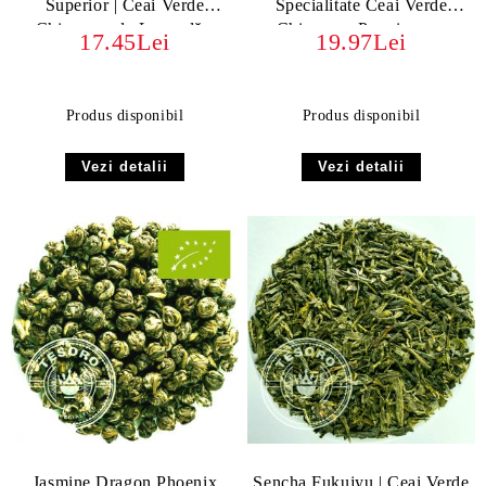
Superior | Ceai Verde
Specialitate Ceai Verde
Chinezesc de Legendă -
Chinezesc Premium cu
17.45Lei
19.97Lei
Gust Proaspăt și Fructat
Istorie și Aromă
Excepțională
Produs disponibil
Produs disponibil
Vezi detalii
Vezi detalii
Jasmine Dragon Phoenix
Sencha Fukujyu | Ceai Verde