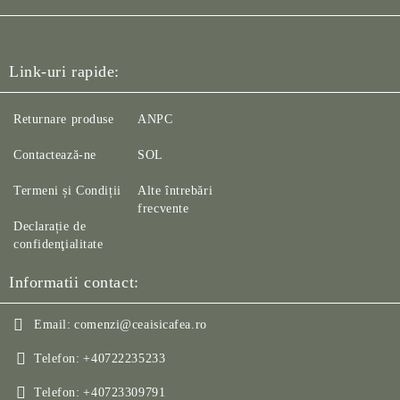
Link-uri rapide:
Returnare produse
ANPC
Contactează-ne
SOL
Termeni și Condiții
Alte întrebări
frecvente
Declarație de
confidenţialitate
Informatii contact:
Email:
comenzi@ceaisicafea.ro
Telefon:
+40722235233
Telefon:
+40723309791