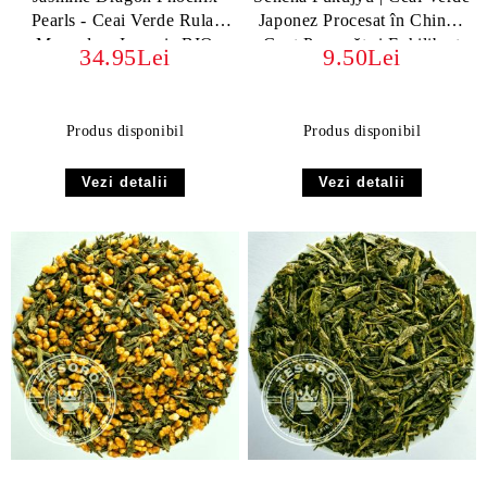
Pearls - Ceai Verde Rulat
Japonez Procesat în China -
Manual cu Iasomie BIO
Gust Proaspăt și Echilibrat
34.95Lei
9.50Lei
ORGANIC
Produs disponibil
Produs disponibil
Vezi detalii
Vezi detalii