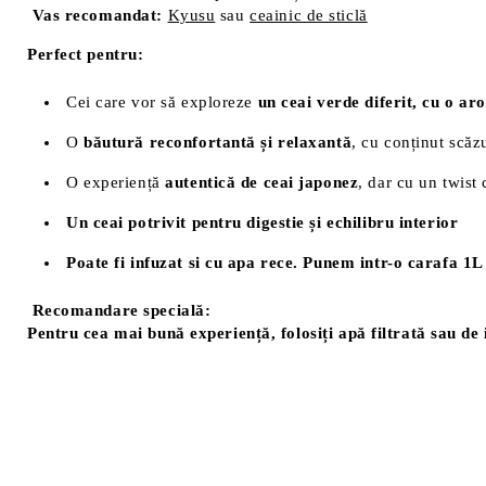
Vas recomandat:
Kyusu
sau
ceainic de sticlă
Perfect pentru:
Cei care vor să exploreze
un ceai verde diferit, cu o ar
O
băutură reconfortantă și relaxantă
, cu conținut scăz
O experiență
autentică de ceai japonez
, dar cu un twist
Un ceai potrivit pentru digestie și echilibru interior
Poate fi infuzat si cu apa rece. Punem intr-o carafa 1L a
Recomandare specială:
Pentru cea mai bună experiență, folosiți apă filtrată sau de 