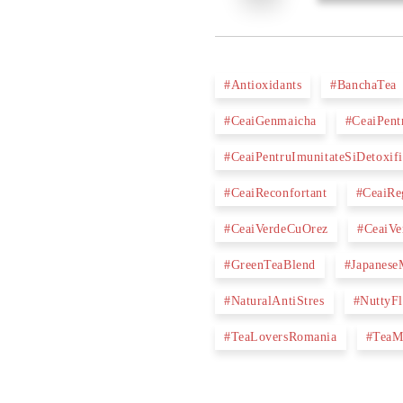
#Antioxidants
#BanchaTea
#CeaiGenmaicha
#CeaiPent
#CeaiPentruImunitateSiDetoxifi
#CeaiReconfortant
#CeaiRe
#CeaiVerdeCuOrez
#CeaiVe
#GreenTeaBlend
#Japanes
#NaturalAntiStres
#NuttyFl
#TeaLoversRomania
#TeaM