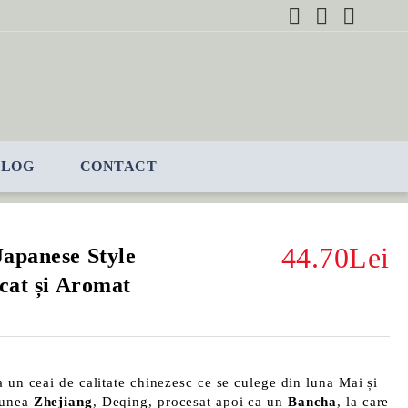
BLOG
CONTACT
44.70Lei
apanese Style
icat și Aromat
a un ceai de calitate chinezesc ce se culege din luna Mai și
iunea
Zhejiang
, Deqing, procesat apoi ca un
Bancha
, la care