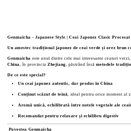
Genmaicha - Japanese Style | Ceai Japonez Clasic Procesat
Un amestec tradițional japonez de ceai verde și orez brun c
Genmaicha
este unul dintre cele mai interesante ceaiuri verzi,
China
, în provincia
Zhejiang
, păstrând însă
metodele tradiți
De ce este special?
Un ceai japonez autentic, dar produs în China
Conținut scăzut de teină
, ideal pentru orice moment al zi
Aromă unică, echilibrată între notele vegetale ale ceaiu
Recomandat pentru relaxare și echilibru digestiv
Povestea Genmaicha