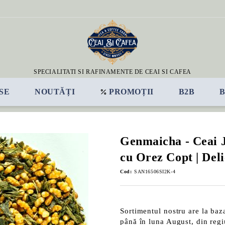
SPECIALITATI SI RAFINAMENTE DE CEAI SI CAFEA
SE
NOUTĂȚI
PROMOȚII
B2B
Genmaicha - Ceai J
cu Orez Copt | Del
Cod:
SAN16506SI2K-4
Sortimentul nostru are la baz
până în luna August, din reg