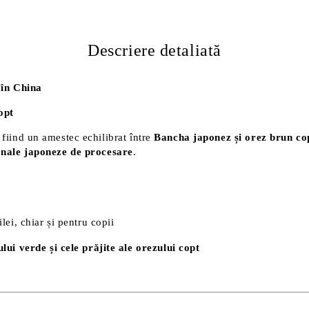
Descriere detaliată
 în China
opt
 fiind un amestec echilibrat între
Bancha japonez și orez brun co
onale japoneze de procesare
.
lei, chiar și pentru copii
lui verde și cele prăjite ale orezului copt