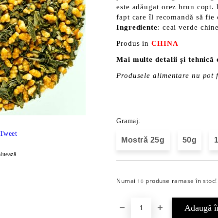
este adăugat orez brun copt. R
fapt care îl recomandă să fie 
Ingrediente
: ceai verde chin
Produs in
CHINA
Mai multe detalii și tehnică
Produsele alimentare nu pot f
Gramaj:
Tweet
Mostră 25g
50g
luează
Numai
produse ramase în stoc!
10