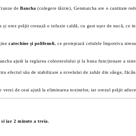
 frunze de
Bancha
(culegere târzie), Genmaicha are o cantitate redu
și orez prăjit creează o infuzie caldă, cu gust ușor de nucă, ce ind
nține
catechine și polifenoli
, ce protejează celulele împotriva stresu
ancha ajută la reglarea colesterolului și la buna funcționare a siste
tru efectul său de stabilizare a nivelului de zahăr din sânge, făc
e verzi de ceai ajută la eliminarea toxinelor, iar orezul prăjit aduc
si iar 2 minute a treia.
ă