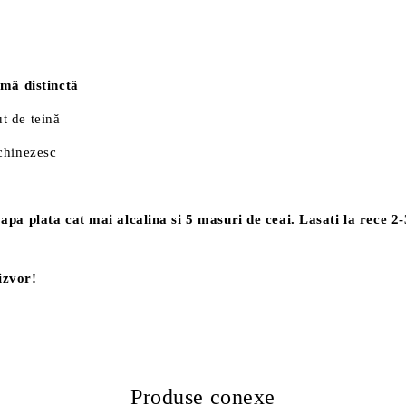
omă distinctă
ut de teină
 chinezesc
pa plata cat mai alcalina si 5 masuri de ceai. Lasati la rece 2-3 
izvor!
Produse conexe