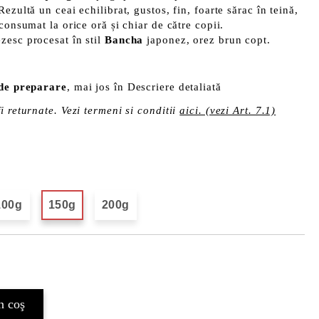
ezultă un ceai echilibrat, gustos, fin, foarte sărac în teină,
consumat la orice oră și chiar de către copii.
ezesc procesat în stil
Bancha
japonez, orez brun copt.
 de preparare
, mai jos în Descriere detaliată
i returnate. Vezi termeni si conditii
aici. (vezi Art. 7.1)
100g
150g
200g
Îmi doresc