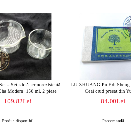
t – Set sticlă termorezistentă
LU ZHUANG Pu Erh Sheng 
ha Modern, 150 ml, 2 piese
Ceai crud presat din Y
109.82Lei
84.00Lei
Produs disponibil
Precomandă