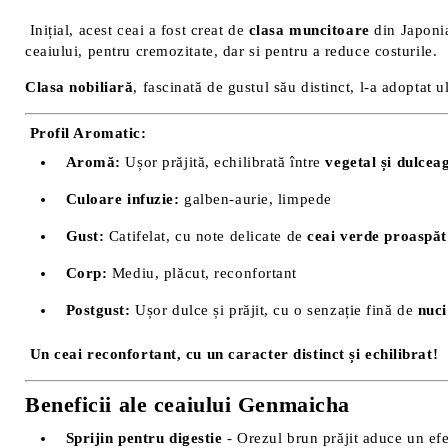
Inițial, acest ceai a fost creat de
clasa muncitoare
din Japoni
ceaiului, pentru cremozitate, dar si pentru a reduce costurile.
Clasa nobiliară
, fascinată de gustul său distinct, l-a adoptat u
Profil Aromatic:
Aromă:
Ușor prăjită, echilibrată între
vegetal și dulcea
Culoare infuzie:
galben-aurie, limpede
Gust:
Catifelat, cu note delicate de
ceai verde proaspăt
Corp:
Mediu, plăcut, reconfortant
Postgust:
Ușor dulce și prăjit, cu o senzație fină de
nuci
Un ceai reconfortant, cu un caracter distinct și echilibrat!
Beneficii ale ceaiului Genmaicha
Sprijin pentru digestie
- Orezul brun prăjit aduce un ef