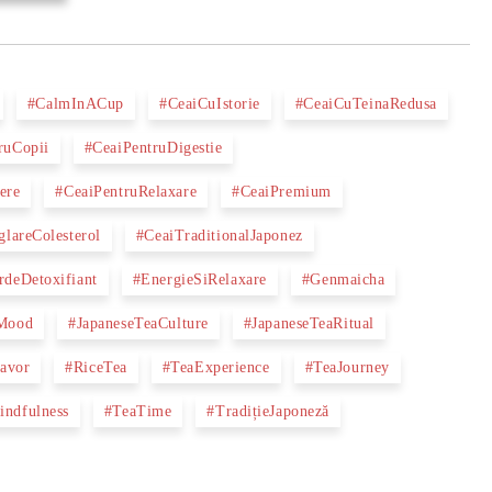
#CalmInACup
#CeaiCuIstorie
#CeaiCuTeinaRedusa
ruCopii
#CeaiPentruDigestie
ere
#CeaiPentruRelaxare
#CeaiPremium
glareColesterol
#CeaiTraditionalJaponez
rdeDetoxifiant
#EnergieSiRelaxare
#Genmaicha
eMood
#JapaneseTeaCulture
#JapaneseTeaRitual
avor
#RiceTea
#TeaExperience
#TeaJourney
indfulness
#TeaTime
#TradițieJaponeză