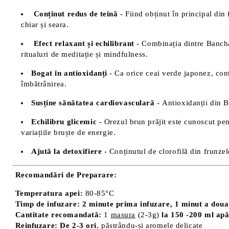
Conținut redus de teină
- Fiind obținut în principal din
chiar și seara.
Efect relaxant și echilibrant
- Combinația dintre Bancha 
ritualuri de meditație și mindfulness.
Bogat în antioxidanți
- Ca orice ceai verde japonez, co
îmbătrânirea.
Susține sănătatea cardiovasculară
- Antioxidanții din B
Echilibru glicemic
- Orezul brun prăjit este cunoscut pen
variațiile bruște de energie.
Ajută la detoxifiere
- Conținutul de clorofilă din frunzel
Recomandări de Preparare:
Temperatura apei:
80-85°C
Timp de infuzare:
2 minute prima infuzare, 1 minut a doua 
Cantitate recomandată:
1
masura
(2-3g)
la 150 -200 ml ap
Reinfuzare:
De 2-3 ori
, păstrându-și aromele delicate