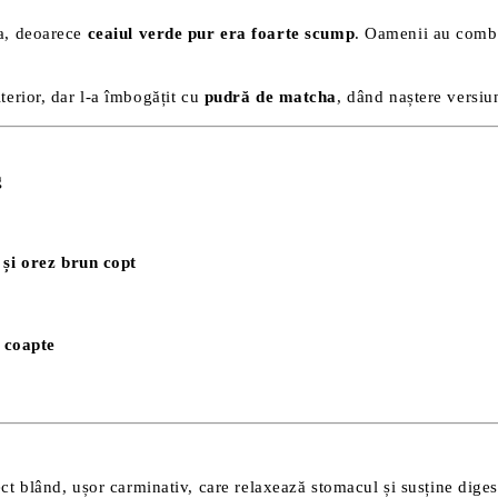
a, deoarece
ceaiul verde pur era foarte scump
. Oamenii au comb
lterior, dar l-a îmbogățit cu
pudră de matcha
, dând naștere versiu
g
 și orez brun copt
 coapte
ect blând, ușor carminativ, care relaxează stomacul și susține di