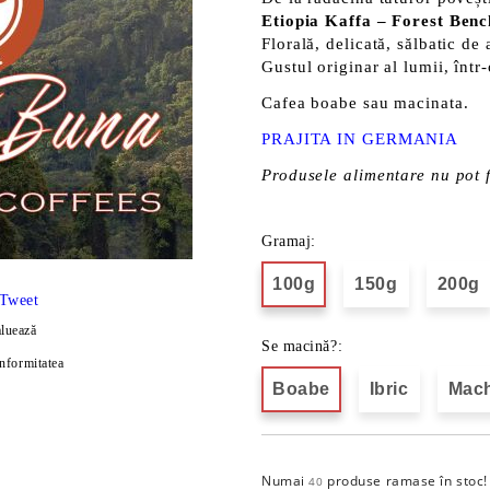
Etiopia Kaffa – Forest Ben
Florală, delicată, sălbatic de 
Gustul originar al lumii, într
Cafea boabe sau macinata.
PRAJITA IN GERMANIA
Produsele alimentare nu pot f
Gramaj:
100g
150g
200g
Tweet
luează
Se macină?:
onformitatea
Boabe
Ibric
Mach
Numai
produse ramase în stoc!
40