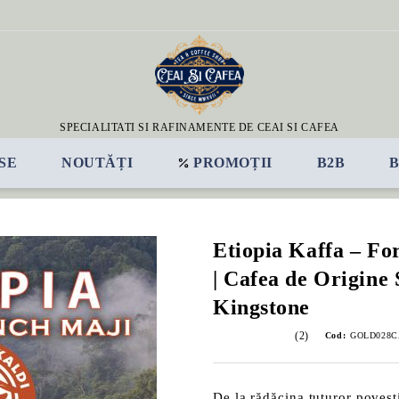
SPECIALITATI SI RAFINAMENTE DE CEAI SI CAFEA
SE
NOUTĂȚI
PROMOȚII
B2B
Etiopia Kaffa – Fo
| Cafea de Origine 
Kingstone
(2)
Cod:
GOLD028C
De la rădăcina tuturor poveșt