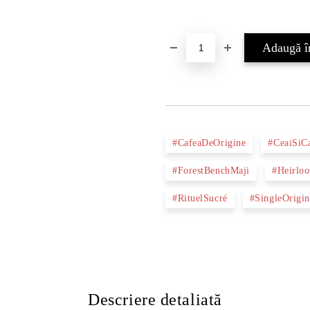
#CafeaDeOrigine
#CeaiSiC
#ForestBenchMaji
#Heirlo
#RituelSucré
#SingleOrigi
Descriere detaliată