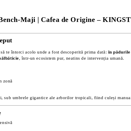
 Bench-Maji | Cafea de Origine – KING
ceput
 să te întorci acolo unde a fost descoperită prima dată:
în pădurile
sălbăticie
, într-un ecosistem pur, neatins de intervenția umană.
in zonă
ri, sub umbrele gigantice ale arborilor tropicali, fiind culeși man
e
tensivă