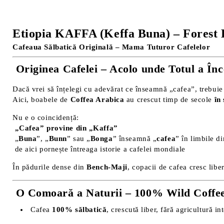
Etiopia KAFFA (Keffa Buna) – Forest
Cafeaua Sălbatică Originală – Mama Tuturor Cafelelor
Originea Cafelei – Acolo unde Totul a În
Dacă vrei să înțelegi cu adevărat ce înseamnă „cafea”, trebuie
Aici, boabele de
Coffea Arabica
au crescut timp de secole
în 
Nu e o coincidență:
„Cafea” provine din „Kaffa”
„
Buna
”, „
Bunn
” sau „
Bonga
” înseamnă „
cafea
” în limbile d
de aici pornește întreaga istorie a cafelei mondiale
În pădurile dense din
Bench-Maji
, copacii de cafea cresc libe
O Comoară a Naturii – 100% Wild Coffe
Cafea
100% sălbatică
, crescută liber, fără agricultură in