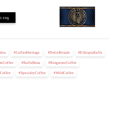
afea
#CoffeeHeritage
#DolceRituale
#EthiopiaKaffa
omCoffee
#KaffaBuna
#KingstoneCoffee
nCoffee
#SpecialtyCoffee
#WildCoffee