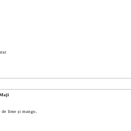
ntat
Maji
e de lime și mango.