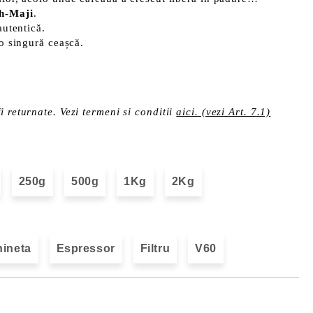
ch-Maji
.
autentică.
-o singură ceașcă.
i returnate. Vezi termeni si conditii
aici. (vezi Art. 7.1)
250g
500g
1Kg
2Kg
ineta
Espressor
Filtru
V60
Îmi doresc