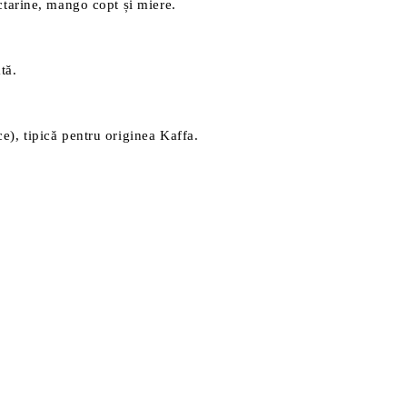
ectarine, mango copt și miere.
tă.
ce), tipică pentru originea Kaffa.