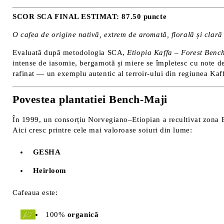
SCOR SCA FINAL ESTIMAT: 87.50 puncte
O cafea de origine nativă, extrem de aromată, florală și clară
Evaluată după metodologia SCA,
Etiopia Kaffa – Forest Benc
intense de iasomie, bergamotă și miere se împletesc cu note de f
rafinat — un exemplu autentic al terroir-ului din regiunea Kaff
Povestea plantatiei Bench-Maji
În 1999, un consorțiu Norvegiano–Etiopian a recultivat zona B
Aici cresc printre cele mai valoroase soiuri din lume:
GESHA
Heirloom
Cafeaua este:
100%
organică