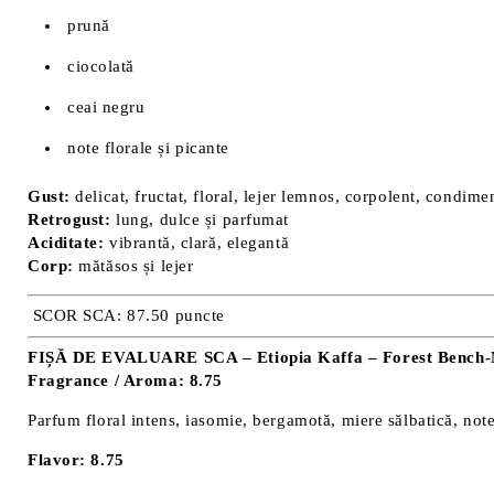
prună
ciocolată
ceai negru
note florale și picante
Gust:
delicat, fructat, floral, lejer lemnos, corpolent, condime
Retrogust:
lung, dulce și parfumat
Aciditate:
vibrantă, clară, elegantă
Corp:
mătăsos și lejer
SCOR SCA: 87.50 puncte
FIȘĂ DE EVALUARE SCA – Etiopia Kaffa – Forest Bench-
Fragrance / Aroma: 8.75
Parfum floral intens, iasomie, bergamotă, miere sălbatică, not
Flavor: 8.75