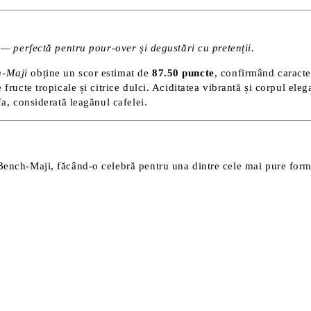
 — perfectă pentru pour-over și degustări cu pretenții.
h-Maji
obține un scor estimat de
87.50 puncte
, confirmând caracte
ructe tropicale și citrice dulci. Aciditatea vibrantă și corpul elega
a, considerată leagănul cafelei.
ench-Maji, făcând-o celebră pentru una dintre cele mai pure form