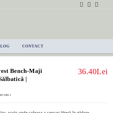
BLOG
CONTACT
36.40Lei
rest Bench-Maji
Sălbatică |
AF-ORI-1
ilor, acolo unde cafeaua a crescut liberă în pădure…