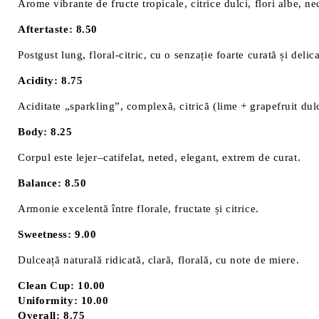
Arome vibrante de fructe tropicale, citrice dulci, flori albe, n
Aftertaste: 8.50
Postgust lung, floral-citric, cu o senzație foarte curată și delica
Acidity: 8.75
Aciditate „sparkling”, complexă, citrică (lime + grapefruit dul
Body: 8.25
Corpul este lejer–catifelat, neted, elegant, extrem de curat.
Balance: 8.50
Armonie excelentă între florale, fructate și citrice.
Sweetness: 9.00
Dulceață naturală ridicată, clară, florală, cu note de miere.
Clean Cup: 10.00
Uniformity: 10.00
Overall: 8.75