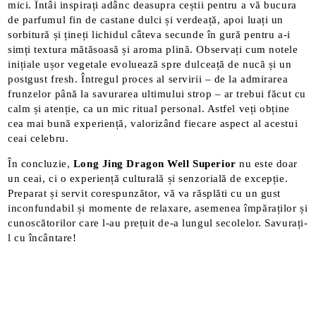
mici. Întâi inspirați adânc deasupra ceștii pentru a vă bucura
de parfumul fin de castane dulci și verdeață, apoi luați un
sorbitură și țineți lichidul câteva secunde în gură pentru a-i
simți textura mătăsoasă și aroma plină. Observați cum notele
inițiale ușor vegetale evoluează spre dulceață de nucă și un
postgust fresh. Întregul proces al servirii – de la admirarea
frunzelor până la savurarea ultimului strop – ar trebui făcut cu
calm și atenție, ca un mic ritual personal. Astfel veți obține
cea mai bună experiență, valorizând fiecare aspect al acestui
ceai celebru.
În concluzie,
Long Jing Dragon Well Superior
nu este doar
un ceai, ci o experiență culturală și senzorială de excepție.
Preparat și servit corespunzător, vă va răsplăti cu un gust
inconfundabil și momente de relaxare, asemenea împăraților și
cunoscătorilor care l-au prețuit de-a lungul secolelor. Savurați-
l cu încântare!