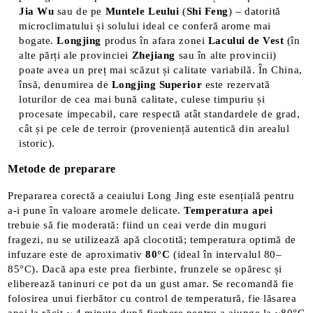
Jia Wu
sau de pe
Muntele Leului
(
Shi Feng
) – datorită
microclimatului și solului ideal ce conferă arome mai
bogate.
Longjing
produs în afara zonei
Lacului
de Vest
(în
alte părți ale provinciei
Zhejiang
sau în alte provincii)
poate avea un preț mai scăzut și calitate variabilă. În China,
însă, denumirea de
Longjing Superior
este rezervată
loturilor de cea mai bună calitate, culese timpuriu și
procesate impecabil, care respectă atât standardele de grad,
cât și pe cele de terroir (proveniență autentică din arealul
istoric).
Metode de preparare
Prepararea corectă a ceaiului Long Jing este esențială pentru
a-i pune în valoare aromele delicate.
Temperatura apei
trebuie să fie moderată: fiind un ceai verde din muguri
fragezi, nu se utilizează apă clocotită; temperatura optimă de
infuzare este de aproximativ
80°C
(ideal în intervalul 80–
85°C)​. Dacă apa este prea fierbinte, frunzele se opăresc și
eliberează taninuri ce pot da un gust amar. Se recomandă fie
folosirea unui fierbător cu control de temperatură, fie lăsarea