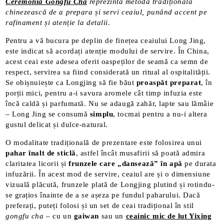
Ceremonia Gongfu Cha
reprezintă metoda tradițională
chinezească de a prepara și servi ceaiul, punând accent pe
rafinament și atenție la detalii.
Pentru a vă bucura pe deplin de finețea ceaiului Long Jing,
este indicat să acordați atenție modului de servire. În China,
acest ceai este adesea oferit oaspeților de seamă ca semn de
respect, servirea sa fiind considerată un ritual al ospitalității.
Se obișnuiește ca Longjing să fie băut
proaspăt preparat
, în
porții mici, pentru a-i savura aromele cât timp infuzia este
încă caldă și parfumată. Nu se adaugă zahăr, lapte sau lămâie
– Long Jing se consumă
simplu
, tocmai pentru a nu-i altera
gustul delicat și dulce-natural.
O modalitate tradițională de prezentare este folosirea unui
pahar înalt de sticlă
, astfel încât musafirii să poată admira
claritatea licorii și
frunzele care „dansează” în apă
pe durata
infuzării​. În acest mod de servire, ceaiul are și o dimensiune
vizuală plăcută, frunzele plată de Longjing plutind și rotindu-
se grațios înainte de a se așeza pe fundul paharului. Dacă
preferați, puteți folosi și un set de ceai tradițional în stil
gongfu cha
– cu un
gaiwan
sau un
ceainic mic de lut Yixing