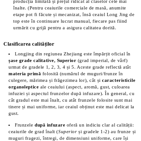
producția limitată și prețul ridicat al claselor cele mai
înalte​. (Pentru ceaiurile comerciale de masă, anumite
etape pot fi făcute și mecanizat, însă ceaiul Long Jing de
top este în continuare lucrat manual, fiecare pas fiind
urmărit cu grijă pentru a asigura calitatea dorită​
.
Clasificarea calităților
Longjing din regiunea Zhejiang este împărțit oficial în
șase grade calitative,
Superior
(grad imperial, de vârf)
urmat de gradele 1, 2, 3, 4 și 5​. Aceste grade reflectă atât
materia primă
folosită (numărul de muguri/frunze în
culegere, mărimea și frăgezimea lor), cât și
caracteristicile
organoleptice
ale ceaiului (aspect, aromă, gust, culoarea
infuziei și aspectul frunzelor după infuzare)​. În general, cu
cât gradul este mai înalt, cu atât frunzele folosite sunt mai
tinere și mai uniforme, iar ceaiul obținut este mai delicat la
gust.
Frunzele
după infuzare
oferă un indiciu clar al calității:
ceaiurile de grad înalt (
Superior
și gradele 1-2) au frunze și
muguri fragezi, întregi, de dimensiuni uniforme, care își