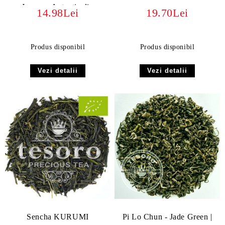
Japonez Autentic din
14.98Lei
19.70Lei
Kagoshima
Produs disponibil
Produs disponibil
Vezi detalii
Vezi detalii
Sencha KURUMI
Pi Lo Chun - Jade Green |