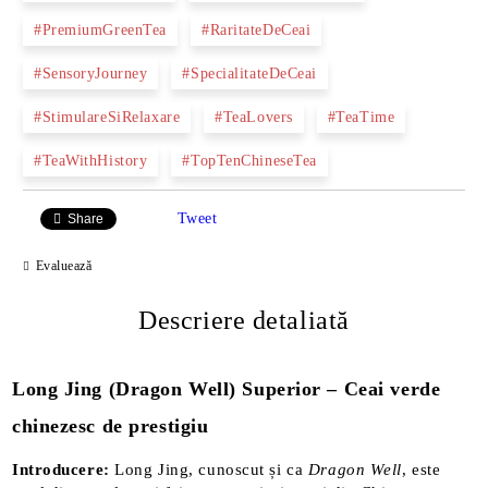
#PremiumGreenTea
#RaritateDeCeai
#SensoryJourney
#SpecialitateDeCeai
#StimulareSiRelaxare
#TeaLovers
#TeaTime
#TeaWithHistory
#TopTenChineseTea
Tweet
Share
Evaluează
Descriere detaliată
Long Jing (Dragon Well) Superior – Ceai verde
chinezesc de prestigiu
Introducere:
Long Jing, cunoscut și ca
Dragon Well
, este