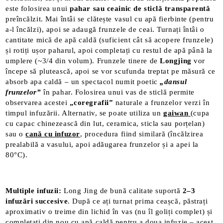
este folosirea unui
pahar sau ceainic de sticlă transparentă
preîncălzit. Mai întâi se clătește vasul cu apă fierbinte (pentru
a-l încălzi), apoi se adaugă frunzele de ceai. Turnați întâi o
cantitate mică de apă caldă (suficient cât să acopere frunzele)
și rotiți ușor paharul, apoi completați cu restul de apă până la
umplere (~3/4 din volum)​. Frunzele tinere de
Longjing
vor
începe să plutească, apoi se vor scufunda treptat pe măsură ce
absorb apa caldă – un spectacol numit poetic
„dansul
frunzelor”
în pahar. Folosirea unui vas de sticlă permite
observarea acestei
„coregrafii”
naturale a frunzelor verzi în
timpul infuzării​. Alternativ, se poate utiliza un
gaiwan
(cupa
cu capac chinezească din lut, ceramica, sticla sau porțelan)
sau o
cană cu infuzor
, procedura fiind similară (încălzirea
prealabilă a vasului, apoi adăugarea frunzelor și a apei la
80°C).
Multiple infuzii:
Long Jing de bună calitate suportă
2–3
infuzări succesive
. După ce ați turnat prima ceașcă, păstrați
aproximativ o treime din lichid în vas (nu îl goliți complet) și
completați din nou cu apă caldă pentru a doua infuzie – acest