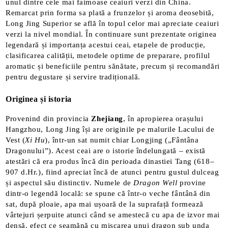
unul dintre cele mai faimoase ceaiuri verzi din China.
Remarcat prin forma sa plată a frunzelor și aroma deosebită,
Long Jing Superior se află în topul celor mai apreciate ceaiuri
verzi la nivel mondial. În continuare sunt prezentate originea
legendară și importanța acestui ceai, etapele de producție,
clasificarea calității, metodele optime de preparare, profilul
aromatic și beneficiile pentru sănătate, precum și recomandări
pentru degustare și servire tradițională.
Originea și istoria
Provenind din provincia
Zhejiang
, în apropierea orașului
Hangzhou, Long Jing își are originile pe malurile Lacului de
Vest (
Xi Hu
), într-un sat numit chiar Longjing („Fântâna
Dragonului”). Acest ceai are o istorie îndelungată – există
atestări că era produs încă din perioada dinastiei Tang (618–
907 d.Hr.)​, fiind apreciat încă de atunci pentru gustul dulceag
și aspectul său distinctiv. Numele de
Dragon Well
provine
dintr-o legendă locală: se spune că într-o veche fântână din
sat, după ploaie, apa mai ușoară de la suprafață formează
vârtejuri șerpuite atunci când se amestecă cu apa de izvor mai
densă, efect ce seamănă cu mișcarea unui dragon sub unda