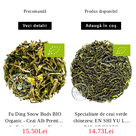
Precomandă
Produs disponibil
Vezi detalii
Fu Ding Snow Buds BIO
Specialitate de ceai verde
Organic - Ceai Alb Premium
chinezesc EN SHI YU LU
din Fujian | Arome Fine și
BIO ORGANIC
15.50Lei
14.73Lei
Dulceață Naturală