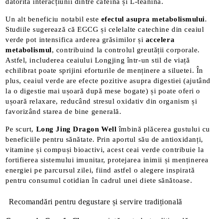
datorită interacțiunii dintre cafeină și L-teanină.
Un alt beneficiu notabil este
efectul asupra metabolismului
.
Studiile sugerează că EGCG și celelalte catechine din ceaiul
verde pot intensifica arderea grăsimilor și
accelera
metabolismul
, contribuind la controlul greutății corporale​.
Astfel, includerea ceaiului Longjing într-un stil de viață
echilibrat poate sprijini eforturile de menținere a siluetei. În
plus, ceaiul verde are efecte pozitive asupra digestiei (ajutând
la o digestie mai ușoară după mese bogate) și poate oferi o
ușoară relaxare, reducând stresul oxidativ din organism și
favorizând starea de bine generală​
.
Pe scurt,
Long Jing Dragon Well
îmbină plăcerea gustului cu
beneficiile pentru sănătate. Prin aportul său de antioxidanți,
vitamine și compuși bioactivi, acest ceai verde contribuie la
fortifierea sistemului imunitar, protejarea inimii și menținerea
energiei pe parcursul zilei, fiind astfel o alegere inspirată
pentru consumul cotidian în cadrul unei diete sănătoase.
Recomandări pentru degustare și servire tradițională