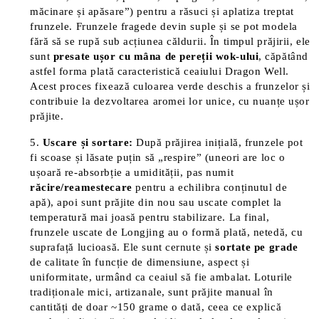
măcinare și apăsare”) pentru a răsuci și aplatiza treptat
frunzele​. Frunzele fragede devin suple și se pot modela
fără să se rupă sub acțiunea căldurii. În timpul prăjirii, ele
sunt
presate ușor cu mâna de pereții wok-ului
, căpătând
astfel forma plată caracteristică ceaiului Dragon Well​.
Acest proces fixează culoarea verde deschis a frunzelor și
contribuie la dezvoltarea aromei lor unice, cu nuanțe ușor
prăjite.
Uscare și sortare:
După prăjirea inițială, frunzele pot
fi scoase și lăsate puțin să „respire” (uneori are loc o
ușoară re-absorbție a umidității, pas numit
răcire/reamestecare
pentru a echilibra conținutul de
apă), apoi sunt prăjite din nou sau uscate complet la
temperatură mai joasă pentru stabilizare. La final,
frunzele uscate de Longjing au o formă plată, netedă, cu
suprafață lucioasă. Ele sunt cernute și
sortate pe grade
de calitate în funcție de dimensiune, aspect și
uniformitate, urmând ca ceaiul să fie ambalat. Loturile
tradiționale mici, artizanale, sunt prăjite manual în
cantități de doar ~150 grame o dată, ceea ce explică