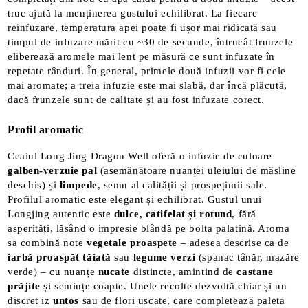
truc ajută la menținerea gustului echilibrat​. La fiecare
reinfuzare, temperatura apei poate fi ușor mai ridicată sau
timpul de infuzare mărit cu ~30 de secunde, întrucât frunzele
eliberează aromele mai lent pe măsură ce sunt infuzate în
repetate rânduri​. În general, primele două infuzii vor fi cele
mai aromate; a treia infuzie este mai slabă, dar încă plăcută,
dacă frunzele sunt de calitate și au fost infuzate corect.
Profil aromatic
Ceaiul Long Jing Dragon Well oferă o infuzie de culoare
galben-verzuie pal
(asemănătoare nuanței uleiului de măsline
deschis) și
limpede
, semn al calității și prospețimii sale.
Profilul aromatic este elegant și echilibrat. Gustul unui
Longjing autentic este
dulce, catifelat și rotund
, fără
asperități, lăsând o impresie blândă pe bolta palatină​. Aroma
sa combină note
vegetale proaspete
– adesea descrise ca de
iarbă proaspăt tăiată
sau
legume verzi
(spanac tânăr, mazăre
verde) – cu nuanțe
nucate
distincte, amintind de
castane
prăjite
și semințe coapte. Unele recolte dezvoltă chiar și un
discret iz
untos
sau de flori uscate, care completează paleta