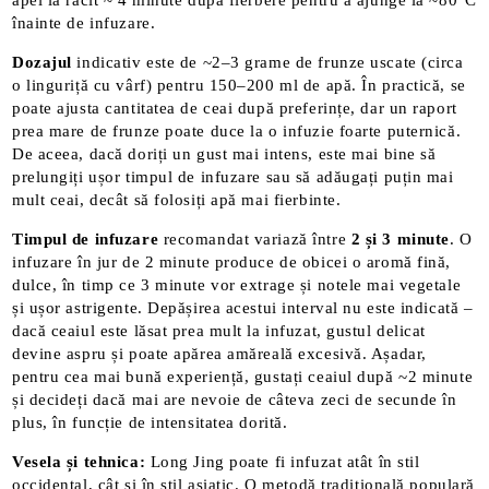
apei la răcit ~ 4 minute după fierbere pentru a ajunge la ~80°C
înainte de infuzare.
Dozajul
indicativ este de ~2–3 grame de frunze uscate (circa
o linguriță cu vârf) pentru 150–200 ml de apă. În practică, se
poate ajusta cantitatea de ceai după preferințe, dar un raport
prea mare de frunze poate duce la o infuzie foarte puternică.
De aceea, dacă doriți un gust mai intens, este mai bine să
prelungiți ușor timpul de infuzare sau să adăugați puțin mai
mult ceai, decât să folosiți apă mai fierbinte.
Timpul de infuzare
recomandat variază între
2 și 3 minute
. O
infuzare în jur de 2 minute produce de obicei o aromă fină,
dulce, în timp ce 3 minute vor extrage și notele mai vegetale
și ușor astrigente. Depășirea acestui interval nu este indicată –
dacă ceaiul este lăsat prea mult la infuzat, gustul delicat
devine aspru și poate apărea amăreală excesivă​. Așadar,
pentru cea mai bună experiență, gustați ceaiul după ~2 minute
și decideți dacă mai are nevoie de câteva zeci de secunde în
plus, în funcție de intensitatea dorită.
Vesela și tehnica:
Long Jing poate fi infuzat atât în stil
occidental, cât și în stil asiatic. O metodă tradițională populară