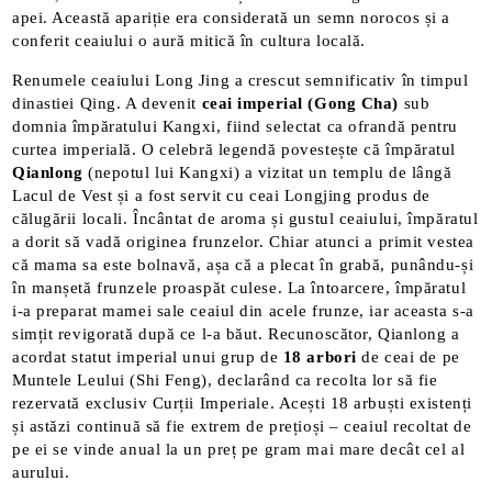
apei​. Această apariție era considerată un semn norocos și a
conferit ceaiului o aură mitică în cultura locală.
Renumele ceaiului Long Jing a crescut semnificativ în timpul
dinastiei Qing. A devenit
ceai imperial (Gong Cha)
sub
domnia împăratului Kangxi, fiind selectat ca ofrandă pentru
curtea imperială. O celebră legendă povestește că împăratul
Qianlong
(nepotul lui Kangxi) a vizitat un templu de lângă
Lacul de Vest și a fost servit cu ceai Longjing produs de
călugării locali. Încântat de aroma și gustul ceaiului, împăratul
a dorit să vadă originea frunzelor. Chiar atunci a primit vestea
că mama sa este bolnavă, așa că a plecat în grabă, punându-și
în manșetă frunzele proaspăt culese. La întoarcere, împăratul
i-a preparat mamei sale ceaiul din acele frunze, iar aceasta s-a
simțit revigorată după ce l-a băut. Recunoscător, Qianlong a
acordat statut imperial unui grup de
18 arbori
de ceai de pe
Muntele Leului (Shi Feng), declarând ca recolta lor să fie
rezervată exclusiv Curții Imperiale​. Acești 18 arbuști existenți
și astăzi continuă să fie extrem de prețioși – ceaiul recoltat de
pe ei se vinde anual la un preț pe gram mai mare decât cel al
aurului​.