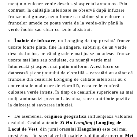
mențin o culoare verde deschis și aspectul armonios. Prin
contrast, la calitățile inferioare se observă după infuzare
frunze mai groase, neuniforme ca mărime și o culoare a
frunzelor umede ce poate varia de la verde-oliv până la
verde închis sau chiar cu tente albăstrui​.
Înainte de infuzare
, un Longjing de top prezintă frunze
uscate foarte plate, fine la atingere, subțiri și de un verde
deschis-lucios, pe când gradele mai joase au adesea frunze
uscate mai late sau ondulate, cu nuanță verde mai
întunecată și aspect mai puțin uniform​. Acest lucru se
datorează și conținutului de clorofilă – cercetări au arătat că
frunzele din ceaiurile Longjing de calitate inferioară au o
concentrație mai mare de clorofilă, ceea ce le conferă
culoarea verde intens, în timp ce ceaiurile superioare au mai
mulți aminoacizi precum L-teanina, care contribuie pozitiv
la dulceața și savoarea infuziei.
De asemenea,
originea geografică
influențează valoarea
ceaiului. Ceaiul autentic
Xi Hu Longjing
(
Longjing de
Lacul de Vest
, din jurul orașului
Hangzhou
) este cel mai
prestigios – în special cel din satele tradiționale precum
Mei