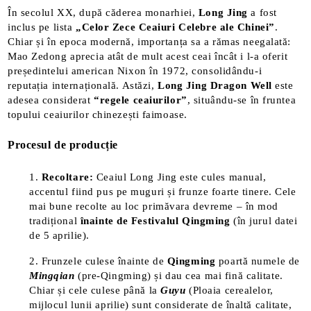
​În secolul XX, după căderea monarhiei,
Long Jing
a fost
inclus pe lista
„Celor Zece Ceaiuri Celebre ale Chinei”
.
Chiar și în epoca modernă, importanța sa a rămas neegalată:
Mao Zedong aprecia atât de mult acest ceai încât i l-a oferit
președintelui american Nixon în 1972, consolidându-i
reputația internațională. Astăzi,
Long Jing Dragon Well
este
adesea considerat
“regele ceaiurilor”
, situându-se în fruntea
topului ceaiurilor chinezești faimoase​.
Procesul de producție
Recoltare:
Ceaiul Long Jing este cules manual,
accentul fiind pus pe muguri și frunze foarte tinere. Cele
mai bune recolte au loc primăvara devreme – în mod
tradițional
înainte de Festivalul Qingming
(în jurul datei
de 5 aprilie).
Frunzele culese înainte de
Qingming
poartă numele de
Mingqian
(pre-Qingming) și dau cea mai fină calitate​.
Chiar și cele culese până la
Guyu
(Ploaia cerealelor,
mijlocul lunii aprilie) sunt considerate de înaltă calitate,