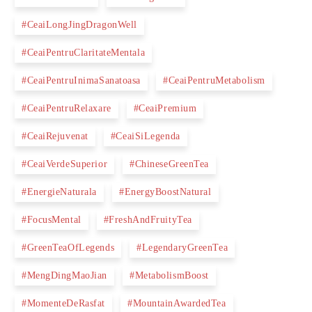
#CeaiLongJingDragonWell
#CeaiPentruClaritateMentala
#CeaiPentruInimaSanatoasa
#CeaiPentruMetabolism
#CeaiPentruRelaxare
#CeaiPremium
#CeaiRejuvenat
#CeaiSiLegenda
#CeaiVerdeSuperior
#ChineseGreenTea
#EnergieNaturala
#EnergyBoostNatural
#FocusMental
#FreshAndFruityTea
#GreenTeaOfLegends
#LegendaryGreenTea
#MengDingMaoJian
#MetabolismBoost
#MomenteDeRasfat
#MountainAwardedTea