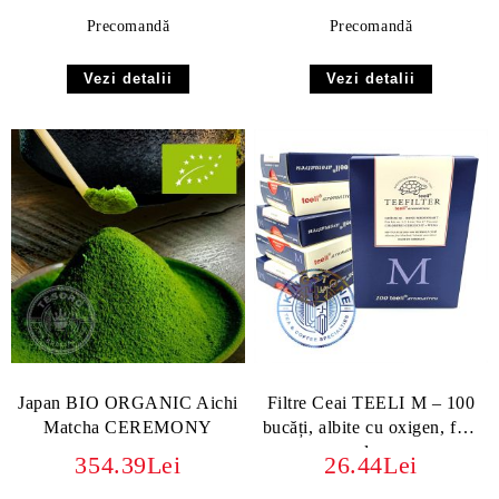
Precomandă
Precomandă
Vezi detalii
Vezi detalii
Japan BIO ORGANIC Aichi
Filtre Ceai TEELI M – 100
Matcha CEREMONY
bucăți, albite cu oxigen, fără
clor
354.39Lei
26.44Lei