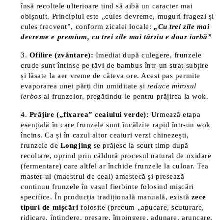
însă recoltele ulterioare tind să aibă un caracter mai
obișnuit​. Principiul este „cules devreme, muguri fragezi și
cules frecvent”, conform zicalei locale:
„Cu trei zile mai
devreme e premium, cu trei zile mai târziu e doar iarbă”​
Ofilire (zvântare):
Imediat după culegere, frunzele
crude sunt întinse pe tăvi de bambus într-un strat subțire
și lăsate la aer vreme de câteva ore. Acest pas permite
evaporarea unei părți din umiditate și
reduce mirosul
ierbos
al frunzelor, pregătindu-le pentru prăjirea la wok​.
Prăjire („fixarea” ceaiului verde):
Urmează etapa
esențială în care frunzele sunt încălzite rapid într-un wok
încins. Ca și în cazul altor ceaiuri verzi chinezești,
frunzele de
Longjing
se prăjesc la scurt timp după
recoltare, oprind prin căldură procesul natural de oxidare
(fermentare) care altfel ar închide frunzele la culoar. Tea
master-ul (maestrul de ceai) amestecă și presează
continuu frunzele în vasul fierbinte folosind mișcări
specifice. În producția tradițională manuală, există
zece
tipuri de mișcări
folosite (precum „apucare, scuturare,
ridicare, întindere, presare, împingere, adunare, aruncare,