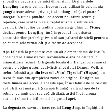
și cești de degustare de mici dimensiuni. Deși verdele
Longjing
nu este cel mai frecvent ceai utilizat în ceremonia
gongfu
(
care adesea privilegiază oolong-urile
), el poate fi
integrat în ritual, punându-se accent pe infuzii scurte și
repetate, care scot la iveală treptat nuanțele subtile ale
ceaiului. Un iubitor de tradiție poate alege chiar un
Yixing
dedicat pentru
Longjing
, însă în practică majoritatea
cunoscătorilor preferă gaiwan-ul sau paharul de sticlă pentru a
se bucura atât vizual cât și olfactiv de acest ceai​.
Apa folosită
la preparare este un alt element demn de luat în
considerare. Cunoscătorii recomandă o apă de calitate, cu
mineralizare redusă. O legendă locală din Hangzhou spune că
pentru a obține gustul desăvârșit al ceaiului Dragon Well, ar
trebui folosită
apa din izvorul „Visul Tigrului” (Hupao)
, un
izvor faimos din apropierea zonei de origine​. Desigur, nu
toată lumea are acces la această apă, însă sfatul este să folosiți
apă plată cât mai pură (sau apă filtrată), evitând apa de la
robinet cu mult clor sau apă distilată, astfel încât aroma
ceaiului să nu fie influențată de gustul apei.
La
degustare
, savurați încet ceaiul
Long Jing
, în înghițituri