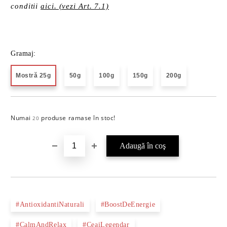
conditii
aici. (vezi Art. 7.1)
Gramaj:
Mostră 25g
50g
100g
150g
200g
Numai
produse ramase în stoc!
Îmi doresc
20
#AntioxidantiNaturali
#BoostDeEnergie
#CalmAndRelax
#CeaiLegendar