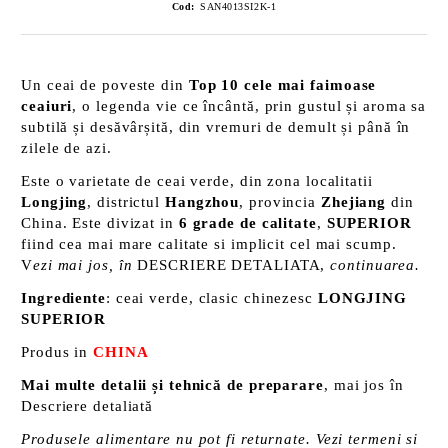
Cod:
SAN4013SI2K-1
Un ceai de poveste din
Top 10 cele mai faimoase
ceaiuri
, o legenda vie ce încântă, prin gustul și aroma sa
subtilă și desăvârșită, din vremuri de demult și până în
zilele de azi.
Este o varietate de ceai verde, din zona localitatii
Longjing
, districtul
Hangzhou
, provincia
Zhejiang
din
China. Este divizat in
6 grade de calitate
,
SUPERIOR
fiind cea mai mare calitate si implicit cel mai scump.
V
ezi mai jos, în
DESCRIERE DETALIATA,
continuarea.
Ingrediente
: ceai verde, clasic chinezesc
LONGJING
SUPERIOR
Produs in
CHINA
Mai multe detalii și tehnică de preparare
, mai jos în
Descriere detaliată
Produsele alimentare nu pot fi returnate. Vezi termeni si