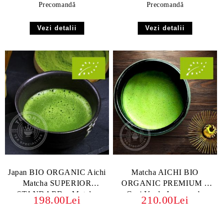
Precomandă
Precomandă
Vezi detalii
Vezi detalii
Japan BIO ORGANIC Aichi
Matcha AICHI BIO
Matcha SUPERIOR
ORGANIC PREMIUM –
STANDARD – Matcha
Ceai Verde Japonez de
198.00Lei
210.00Lei
Japoneză SUPERIOR
Calitate Superioară