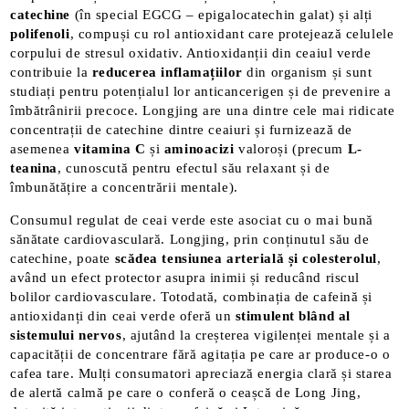
catechine
(în special EGCG – epigalocatechin galat) și alți
polifenoli
, compuși cu rol antioxidant care protejează celulele
corpului de stresul oxidativ. Antioxidanții din ceaiul verde
contribuie la
reducerea inflamațiilor
din organism și sunt
studiați pentru potențialul lor anticancerigen și de prevenire a
îmbătrânirii precoce. Longjing are una dintre cele mai ridicate
concentrații de catechine dintre ceaiuri și furnizează de
asemenea
vitamina C
și
aminoacizi
valoroși​ (precum
L-
teanina
, cunoscută pentru efectul său relaxant și de
îmbunătățire a concentrării mentale).
Consumul regulat de ceai verde este asociat cu o mai bună
sănătate cardiovasculară. Longjing, prin conținutul său de
catechine, poate
scădea tensiunea arterială și colesterolul
,
având un efect protector asupra inimii și reducând riscul
bolilor cardiovasculare​. Totodată, combinația de cafeină și
antioxidanți din ceai verde oferă un
stimulent blând al
sistemului nervos
, ajutând la creșterea vigilenței mentale și a
capacității de concentrare fără agitația pe care ar produce-o o
cafea tare​. Mulți consumatori apreciază energia clară și starea
de alertă calmă pe care o conferă o ceașcă de Long Jing,