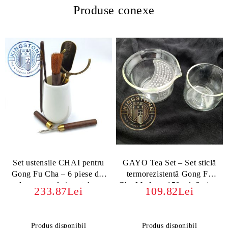
Produse conexe
Set ustensile CHAI pentru
GAYO Tea Set – Set sticlă
Gong Fu Cha – 6 piese din
termorezistentă Gong Fu
lemn, metal și porțelan
Cha Modern, 150 ml, 2 piese
233.87Lei
109.82Lei
Produs disponibil
Produs disponibil