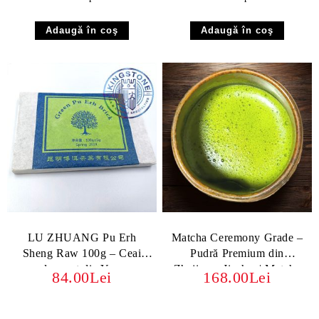
LU ZHUANG Pu Erh
Matcha Ceremony Grade –
Sheng Raw 100g – Ceai
Pudră Premium din
crud presat din Yunnan
Zhejiang, Jinshan| Matcha
84.00Lei
168.00Lei
pentru CHADO