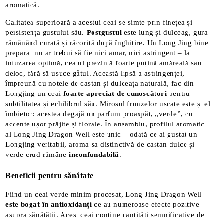
aromatică​.
Calitatea superioară a acestui ceai se simte prin finețea și
persistența gustului său.
Postgustul
este lung și dulceag, gura
rămânând curată și răcorită după înghițire. Un Long Jing bine
preparat nu ar trebui să fie nici amar, nici astringent – la
infuzarea optimă, ceaiul prezintă foarte puțină amăreală sau
deloc, fără să usuce gâtul​. Această lipsă a astringenței,
împreună cu notele de castan și dulceața naturală, fac din
Longjing un ceai
foarte apreciat de cunoscători
pentru
subtilitatea și echilibrul său. Mirosul frunzelor uscate este și el
îmbietor: acestea degajă un parfum proaspăt, „verde”, cu
accente ușor prăjite și florale. În ansamblu, profilul aromatic
al Long Jing Dragon Well este unic – odată ce ai gustat un
Longjing veritabil, aroma sa distinctivă de castan dulce și
verde crud rămâne
inconfundabilă
​.
Beneficii pentru sănătate
Fiind un ceai verde minim procesat, Long Jing Dragon Well
este bogat în antioxidanți
ce au numeroase efecte pozitive
asupra sănătății. Acest ceai conține cantități semnificative de