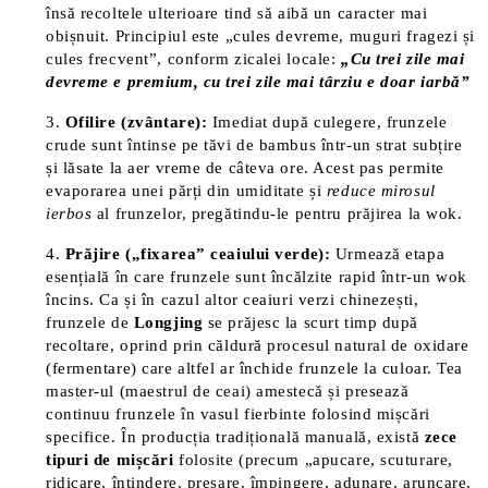
însă recoltele ulterioare tind să aibă un caracter mai
obișnuit​. Principiul este „cules devreme, muguri fragezi și
cules frecvent”, conform zicalei locale:
„Cu trei zile mai
devreme e premium, cu trei zile mai târziu e doar iarbă”​
Ofilire (zvântare):
Imediat după culegere, frunzele
crude sunt întinse pe tăvi de bambus într-un strat subțire
și lăsate la aer vreme de câteva ore. Acest pas permite
evaporarea unei părți din umiditate și
reduce mirosul
ierbos
al frunzelor, pregătindu-le pentru prăjirea la wok​.
Prăjire („fixarea” ceaiului verde):
Urmează etapa
esențială în care frunzele sunt încălzite rapid într-un wok
încins. Ca și în cazul altor ceaiuri verzi chinezești,
frunzele de
Longjing
se prăjesc la scurt timp după
recoltare, oprind prin căldură procesul natural de oxidare
(fermentare) care altfel ar închide frunzele la culoar. Tea
master-ul (maestrul de ceai) amestecă și presează
continuu frunzele în vasul fierbinte folosind mișcări
specifice. În producția tradițională manuală, există
zece
tipuri de mișcări
folosite (precum „apucare, scuturare,
ridicare, întindere, presare, împingere, adunare, aruncare,