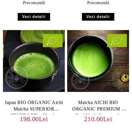
Precomandă
Precomandă
Vezi detalii
Vezi detalii
Japan BIO ORGANIC Aichi
Matcha AICHI BIO
Matcha SUPERIOR
ORGANIC PREMIUM –
STANDARD – Matcha
Ceai Verde Japonez de
198.00Lei
210.00Lei
Japoneză SUPERIOR
Calitate Superioară