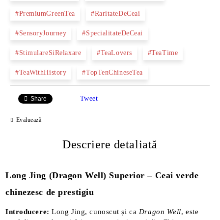
#PremiumGreenTea
#RaritateDeCeai
#SensoryJourney
#SpecialitateDeCeai
#StimulareSiRelaxare
#TeaLovers
#TeaTime
#TeaWithHistory
#TopTenChineseTea
Tweet
Share
Evaluează
Descriere detaliată
Long Jing (Dragon Well) Superior – Ceai verde
chinezesc de prestigiu
Introducere:
Long Jing, cunoscut și ca
Dragon Well
, este