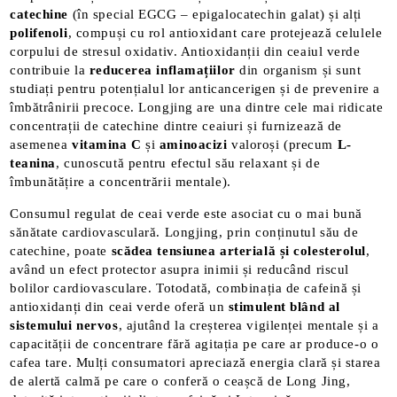
catechine
(în special EGCG – epigalocatechin galat) și alți
polifenoli
, compuși cu rol antioxidant care protejează celulele
corpului de stresul oxidativ. Antioxidanții din ceaiul verde
contribuie la
reducerea inflamațiilor
din organism și sunt
studiați pentru potențialul lor anticancerigen și de prevenire a
îmbătrânirii precoce. Longjing are una dintre cele mai ridicate
concentrații de catechine dintre ceaiuri și furnizează de
asemenea
vitamina C
și
aminoacizi
valoroși​ (precum
L-
teanina
, cunoscută pentru efectul său relaxant și de
îmbunătățire a concentrării mentale).
Consumul regulat de ceai verde este asociat cu o mai bună
sănătate cardiovasculară. Longjing, prin conținutul său de
catechine, poate
scădea tensiunea arterială și colesterolul
,
având un efect protector asupra inimii și reducând riscul
bolilor cardiovasculare​. Totodată, combinația de cafeină și
antioxidanți din ceai verde oferă un
stimulent blând al
sistemului nervos
, ajutând la creșterea vigilenței mentale și a
capacității de concentrare fără agitația pe care ar produce-o o
cafea tare​. Mulți consumatori apreciază energia clară și starea
de alertă calmă pe care o conferă o ceașcă de Long Jing,