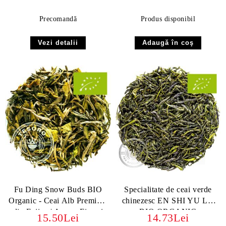
Precomandă
Produs disponibil
Vezi detalii
Fu Ding Snow Buds BIO
Specialitate de ceai verde
Organic - Ceai Alb Premium
chinezesc EN SHI YU LU
din Fujian | Arome Fine și
BIO ORGANIC
15.50Lei
14.73Lei
Dulceață Naturală