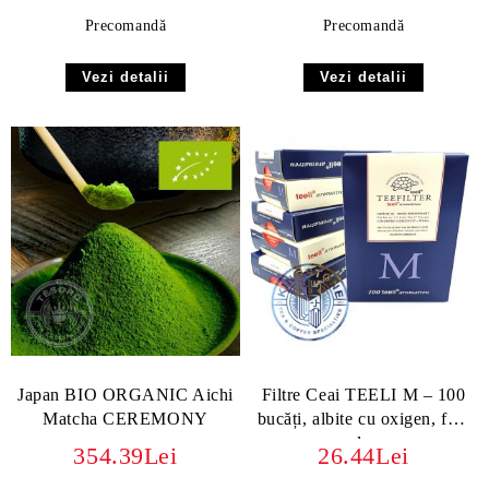
Precomandă
Precomandă
Vezi detalii
Vezi detalii
Japan BIO ORGANIC Aichi
Filtre Ceai TEELI M – 100
Matcha CEREMONY
bucăți, albite cu oxigen, fără
clor
354.39Lei
26.44Lei