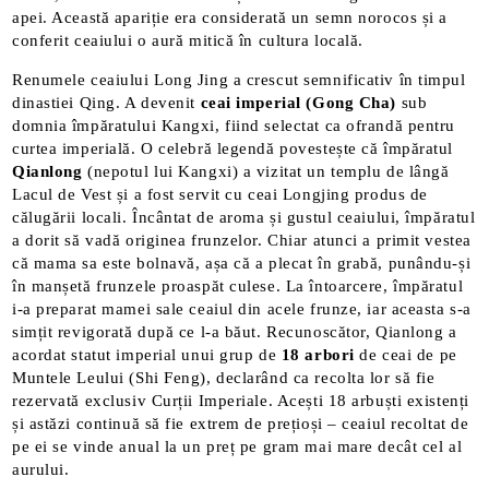
apei​. Această apariție era considerată un semn norocos și a
conferit ceaiului o aură mitică în cultura locală.
Renumele ceaiului Long Jing a crescut semnificativ în timpul
dinastiei Qing. A devenit
ceai imperial (Gong Cha)
sub
domnia împăratului Kangxi, fiind selectat ca ofrandă pentru
curtea imperială. O celebră legendă povestește că împăratul
Qianlong
(nepotul lui Kangxi) a vizitat un templu de lângă
Lacul de Vest și a fost servit cu ceai Longjing produs de
călugării locali. Încântat de aroma și gustul ceaiului, împăratul
a dorit să vadă originea frunzelor. Chiar atunci a primit vestea
că mama sa este bolnavă, așa că a plecat în grabă, punându-și
în manșetă frunzele proaspăt culese. La întoarcere, împăratul
i-a preparat mamei sale ceaiul din acele frunze, iar aceasta s-a
simțit revigorată după ce l-a băut. Recunoscător, Qianlong a
acordat statut imperial unui grup de
18 arbori
de ceai de pe
Muntele Leului (Shi Feng), declarând ca recolta lor să fie
rezervată exclusiv Curții Imperiale​. Acești 18 arbuști existenți
și astăzi continuă să fie extrem de prețioși – ceaiul recoltat de
pe ei se vinde anual la un preț pe gram mai mare decât cel al
aurului​.