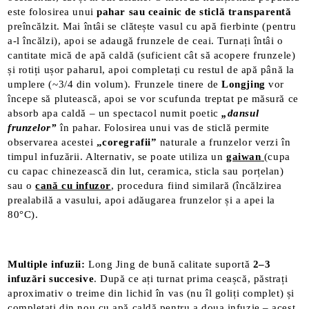
este folosirea unui
pahar sau ceainic de sticlă transparentă
preîncălzit. Mai întâi se clătește vasul cu apă fierbinte (pentru
a-l încălzi), apoi se adaugă frunzele de ceai. Turnați întâi o
cantitate mică de apă caldă (suficient cât să acopere frunzele)
și rotiți ușor paharul, apoi completați cu restul de apă până la
umplere (~3/4 din volum)​. Frunzele tinere de
Longjing
vor
începe să plutească, apoi se vor scufunda treptat pe măsură ce
absorb apa caldă – un spectacol numit poetic
„dansul
frunzelor”
în pahar. Folosirea unui vas de sticlă permite
observarea acestei
„coregrafii”
naturale a frunzelor verzi în
timpul infuzării​. Alternativ, se poate utiliza un
gaiwan
(cupa
cu capac chinezească din lut, ceramica, sticla sau porțelan)
sau o
cană cu infuzor
, procedura fiind similară (încălzirea
prealabilă a vasului, apoi adăugarea frunzelor și a apei la
80°C).
Multiple infuzii:
Long Jing de bună calitate suportă
2–3
infuzări succesive
. După ce ați turnat prima ceașcă, păstrați
aproximativ o treime din lichid în vas (nu îl goliți complet) și
completați din nou cu apă caldă pentru a doua infuzie – acest