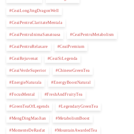
#CeaiLongJingDragonWell
#CeaiPentruClaritateMentala
#CeaiPentruInimaSanatoasa
#CeaiPentruMetabolism
#CeaiPentruRelaxare
#CeaiPremium
#CeaiRejuvenat
#CeaiSiLegenda
#CeaiVerdeSuperior
#ChineseGreenTea
#EnergieNaturala
#EnergyBoostNatural
#FocusMental
#FreshAndFruityTea
#GreenTeaOfLegends
#LegendaryGreenTea
#MengDingMaoJian
#MetabolismBoost
#MomenteDeRasfat
#MountainAwardedTea