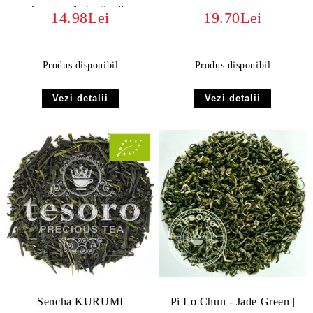
Japonez Autentic din
14.98Lei
19.70Lei
Kagoshima
Produs disponibil
Produs disponibil
Vezi detalii
Vezi detalii
Sencha KURUMI
Pi Lo Chun - Jade Green |