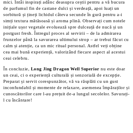
mici. Întâi inspirați adânc deasupra ceștii pentru a vă bucura
de parfumul fin de castane dulci și verdeață, apoi luați un
sorbitură și țineți lichidul câteva secunde în gură pentru a-i
simți textura mătăsoasă și aroma plină. Observați cum notele
inițiale ușor vegetale evoluează spre dulceață de nucă și un
postgust fresh. Întregul proces al servirii – de la admirarea
frunzelor până la savurarea ultimului strop – ar trebui făcut cu
calm și atenție, ca un mic ritual personal. Astfel veți obține
cea mai bună experiență, valorizând fiecare aspect al acestui
ceai celebru.
În concluzie,
Long Jing Dragon Well Superior
nu este doar
un ceai, ci o experiență culturală și senzorială de excepție.
Preparat și servit corespunzător, vă va răsplăti cu un gust
inconfundabil și momente de relaxare, asemenea împăraților și
cunoscătorilor care l-au prețuit de-a lungul secolelor. Savurați-
l cu încântare!