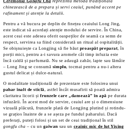
Ceremonia Gongfu Cha
reprezintă metoda tradițională
chinezească de a prepara și servi ceaiul, punând accent pe
rafinament și atenție la detalii.
Pentru a vă bucura pe deplin de finețea ceaiului Long Jing,
este indicat să acordați atenție modului de servire. În China,
acest ceai este adesea oferit oaspeților de seamă ca semn de
respect, servirea sa fiind considerată un ritual al ospitalității.
Se obișnuiește ca Longjing să fie băut
proaspăt preparat
, în
porții mici, pentru a-i savura aromele cât timp infuzia este
încă caldă și parfumată. Nu se adaugă zahăr, lapte sau lămâie
– Long Jing se consumă
simplu
, tocmai pentru a nu-i altera
gustul delicat și dulce-natural.
O modalitate tradițională de prezentare este folosirea unui
pahar înalt de sticlă
, astfel încât musafirii să poată admira
claritatea licorii și
frunzele care „dansează” în apă
pe durata
infuzării​. În acest mod de servire, ceaiul are și o dimensiune
vizuală plăcută, frunzele plată de Longjing plutind și rotindu-
se grațios înainte de a se așeza pe fundul paharului. Dacă
preferați, puteți folosi și un set de ceai tradițional în stil
gongfu cha
– cu un
gaiwan
sau un
ceainic mic de lut Yixing