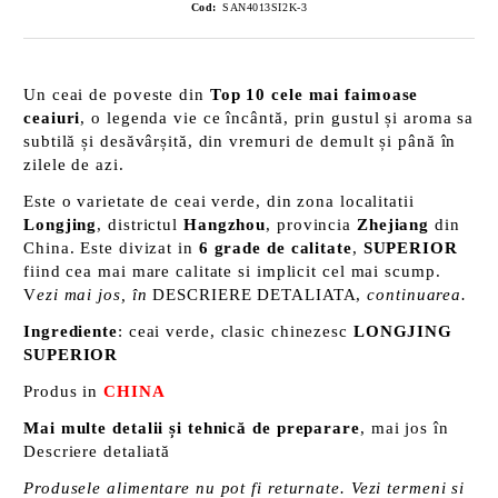
Cod:
SAN4013SI2K-3
Un ceai de poveste din
Top 10 cele mai faimoase
ceaiuri
, o legenda vie ce încântă, prin gustul și aroma sa
subtilă și desăvârșită, din vremuri de demult și până în
zilele de azi.
Este o varietate de ceai verde, din zona localitatii
Longjing
, districtul
Hangzhou
, provincia
Zhejiang
din
China. Este divizat in
6 grade de calitate
,
SUPERIOR
fiind cea mai mare calitate si implicit cel mai scump.
V
ezi mai jos, în
DESCRIERE DETALIATA,
continuarea.
Ingrediente
: ceai verde, clasic chinezesc
LONGJING
SUPERIOR
Produs in
CHINA
Mai multe detalii și tehnică de preparare
, mai jos în
Descriere detaliată
Produsele alimentare nu pot fi returnate. Vezi termeni si