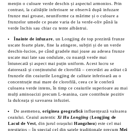
mențin o culoare verde deschis și aspectul armonios. Prin
contrast, la calitățile inferioare se observă după infuzare
frunze mai groase, neuniforme ca mărime și o culoare a
frunzelor umede ce poate varia de la verde-oliv până la
verde închis sau chiar cu tente albăstrui​.
Înainte de infuzare
, un Longjing de top prezintă frunze
uscate foarte plate, fine la atingere, subțiri și de un verde
deschis-lucios, pe când gradele mai joase au adesea frunze
uscate mai late sau ondulate, cu nuanță verde mai
întunecată și aspect mai puțin uniform​. Acest lucru se
datorează și conținutului de clorofilă – cercetări au arătat că
frunzele din ceaiurile Longjing de calitate inferioară au o
concentrație mai mare de clorofilă, ceea ce le conferă
culoarea verde intens, în timp ce ceaiurile superioare au mai
mulți aminoacizi precum L-teanina, care contribuie pozitiv
la dulceața și savoarea infuziei.
De asemenea,
originea geografică
influențează valoarea
ceaiului. Ceaiul autentic
Xi Hu Longjing
(
Longjing de
Lacul de Vest
, din jurul orașului
Hangzhou
) este cel mai
prestigios – în special cel din satele tradiționale precum
Mei