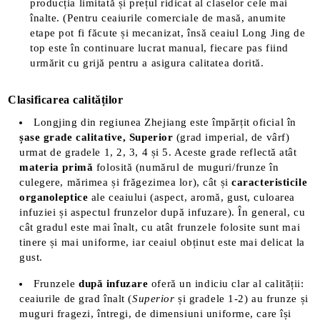
producția limitată și prețul ridicat al claselor cele mai
înalte​. (Pentru ceaiurile comerciale de masă, anumite
etape pot fi făcute și mecanizat, însă ceaiul Long Jing de
top este în continuare lucrat manual, fiecare pas fiind
urmărit cu grijă pentru a asigura calitatea dorită​
.
Clasificarea calităților
Longjing din regiunea Zhejiang este împărțit oficial în
șase grade calitative,
Superior
(grad imperial, de vârf)
urmat de gradele 1, 2, 3, 4 și 5​. Aceste grade reflectă atât
materia primă
folosită (numărul de muguri/frunze în
culegere, mărimea și frăgezimea lor), cât și
caracteristicile
organoleptice
ale ceaiului (aspect, aromă, gust, culoarea
infuziei și aspectul frunzelor după infuzare)​. În general, cu
cât gradul este mai înalt, cu atât frunzele folosite sunt mai
tinere și mai uniforme, iar ceaiul obținut este mai delicat la
gust.
Frunzele
după infuzare
oferă un indiciu clar al calității:
ceaiurile de grad înalt (
Superior
și gradele 1-2) au frunze și
muguri fragezi, întregi, de dimensiuni uniforme, care își