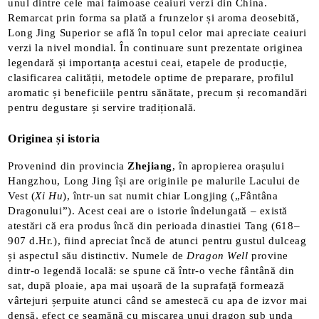
unul dintre cele mai faimoase ceaiuri verzi din China.
Remarcat prin forma sa plată a frunzelor și aroma deosebită,
Long Jing Superior se află în topul celor mai apreciate ceaiuri
verzi la nivel mondial. În continuare sunt prezentate originea
legendară și importanța acestui ceai, etapele de producție,
clasificarea calității, metodele optime de preparare, profilul
aromatic și beneficiile pentru sănătate, precum și recomandări
pentru degustare și servire tradițională.
Originea și istoria
Provenind din provincia
Zhejiang
, în apropierea orașului
Hangzhou, Long Jing își are originile pe malurile Lacului de
Vest (
Xi Hu
), într-un sat numit chiar Longjing („Fântâna
Dragonului”). Acest ceai are o istorie îndelungată – există
atestări că era produs încă din perioada dinastiei Tang (618–
907 d.Hr.)​, fiind apreciat încă de atunci pentru gustul dulceag
și aspectul său distinctiv. Numele de
Dragon Well
provine
dintr-o legendă locală: se spune că într-o veche fântână din
sat, după ploaie, apa mai ușoară de la suprafață formează
vârtejuri șerpuite atunci când se amestecă cu apa de izvor mai
densă, efect ce seamănă cu mișcarea unui dragon sub unda