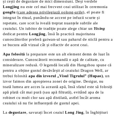
și cești de degustare de mici dimensiuni. Deși verdele
Longjing
nu este cel mai frecvent ceai utilizat în ceremonia
gongfu
(
care adesea privilegiază oolong-urile
), el poate fi
integrat în ritual, punându-se accent pe infuzii scurte și
repetate, care scot la iveală treptat nuanțele subtile ale
ceaiului. Un iubitor de tradiție poate alege chiar un
Yixing
dedicat pentru
Longjing
, însă în practică majoritatea
cunoscătorilor preferă gaiwan-ul sau paharul de sticlă pentru a
se bucura atât vizual cât și olfactiv de acest ceai​.
Apa folosită
la preparare este un alt element demn de luat în
considerare. Cunoscătorii recomandă o apă de calitate, cu
mineralizare redusă. O legendă locală din Hangzhou spune că
pentru a obține gustul desăvârșit al ceaiului Dragon Well, ar
trebui folosită
apa din izvorul „Visul Tigrului” (Hupao)
, un
izvor faimos din apropierea zonei de origine​. Desigur, nu
toată lumea are acces la această apă, însă sfatul este să folosiți
apă plată cât mai pură (sau apă filtrată), evitând apa de la
robinet cu mult clor sau apă distilată, astfel încât aroma
ceaiului să nu fie influențată de gustul apei.
La
degustare
, savurați încet ceaiul
Long Jing
, în înghițituri