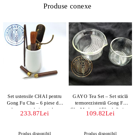
Produse conexe
Set ustensile CHAI pentru
GAYO Tea Set – Set sticlă
Gong Fu Cha – 6 piese din
termorezistentă Gong Fu
lemn, metal și porțelan
Cha Modern, 150 ml, 2 piese
233.87Lei
109.82Lei
Produs disponibil
Produs disponibil