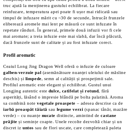
truc ajută la menținerea gustului echilibrat​. La fiecare
reinfuzare, temperatura apei poate fi ușor mai ridicată sau
timpul de infuzare mărit cu ~30 de secunde, întrucât frunzele
eliberează aromele mai lent pe măsură ce sunt infuzate în
repetate rânduri​. În general, primele două infuzii vor fi cele
mai aromate; a treia infuzie este mai slabă, dar încă plăcută,
dacă frunzele sunt de calitate și au fost infuzate corect.
Profil aromatic
Ceaiul Long Jing Dragon Well oferă o infuzie de culoare
galben-verzuie pal
(asemănătoare nuanței uleiului de măsline
deschis) și
limpede
, semn al calității și prospețimii sale.
Profilul aromatic este elegant și echilibrat. Gustul unui
Longjing autentic este
dulce, catifelat și rotund
, fără
asperități, lăsând o impresie blândă pe bolta palatină​. Aroma
sa combină note
vegetale proaspete
– adesea descrise ca de
iarbă proaspăt tăiată
sau
legume verzi
(spanac tânăr, mazăre
verde) – cu nuanțe
nucate
distincte, amintind de
castane
prăjite
și semințe coapte. Unele recolte dezvoltă chiar și un
discret iz
untos
sau de flori uscate, care completează paleta