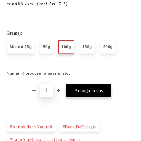
conditii
aici. (vezi Art. 7.1)
Gramaj:
Mostră 25g
50g
100g
150g
200g
Numai
produse ramase în stoc!
Îmi doresc
10
#AntioxidantiNaturali
#BoostDeEnergie
#CalmAndRelax
#CeaiLegendar