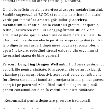
datorită interacțiunii dintre cafeină și L-teanină.
Un alt beneficiu notabil este
efectul asupra metabolismului
.
Studiile sugerează că EGCG și celelalte catechine din ceaiul
verde pot intensifica arderea grăsimilor și
accelera
metabolismul
, contribuind la controlul greutății corporale​.
Astfel, includerea ceaiului Longjing într-un stil de viață
echilibrat poate sprijini eforturile de menținere a siluetei. În
plus, ceaiul verde are efecte pozitive asupra digestiei (ajutând
la o digestie mai ușoară după mese bogate) și poate oferi o
ușoară relaxare, reducând stresul oxidativ din organism și
favorizând starea de bine generală​
.
Pe scurt,
Long Jing Dragon Well
îmbină plăcerea gustului cu
beneficiile pentru sănătate. Prin aportul său de antioxidanți,
vitamine și compuși bioactivi, acest ceai verde contribuie la
fortifierea sistemului imunitar, protejarea inimii și menținerea
energiei pe parcursul zilei, fiind astfel o alegere inspirată
pentru consumul cotidian în cadrul unei diete sănătoase.
Recomandări pentru degustare și servire tradițională