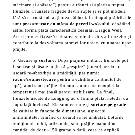
măcinare și apăsare”) pentru a răsuci și aplatiza treptat
frunzele​. Frunzele fragede devin suple și se pot modela
fără să se rupă sub acțiunea căldurii. În timpul prăjirii, ele
sunt
presate ușor cu mâna de pereții wok-ului
, căpătând
astfel forma plată caracteristică ceaiului Dragon Well​.
Acest proces fixează culoarea verde deschis a frunzelor și
contribuie la dezvoltarea aromei lor unice, cu nuanțe ușor
prăjite.
Uscare și sortare:
După prăjirea inițială, frunzele pot
fi scoase și lăsate puțin să „respire” (uneori are loc o
ușoară re-absorbție a umidității, pas numit
răcire/reamestecare
pentru a echilibra conținutul de
apă), apoi sunt prăjite din nou sau uscate complet la
temperatură mai joasă pentru stabilizare. La final,
frunzele uscate de Longjing au o formă plată, netedă, cu
suprafață lucioasă. Ele sunt cernute și
sortate pe grade
de calitate în funcție de dimensiune, aspect și
uniformitate, urmând ca ceaiul să fie ambalat. Loturile
tradiționale mici, artizanale, sunt prăjite manual în
cantități de doar ~150 grame o dată, ceea ce explică