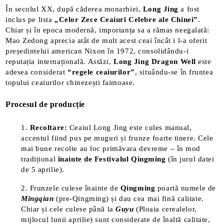
​În secolul XX, după căderea monarhiei,
Long Jing
a fost
inclus pe lista
„Celor Zece Ceaiuri Celebre ale Chinei”
.
Chiar și în epoca modernă, importanța sa a rămas neegalată:
Mao Zedong aprecia atât de mult acest ceai încât i l-a oferit
președintelui american Nixon în 1972, consolidându-i
reputația internațională. Astăzi,
Long Jing Dragon Well
este
adesea considerat
“regele ceaiurilor”
, situându-se în fruntea
topului ceaiurilor chinezești faimoase​.
Procesul de producție
Recoltare:
Ceaiul Long Jing este cules manual,
accentul fiind pus pe muguri și frunze foarte tinere. Cele
mai bune recolte au loc primăvara devreme – în mod
tradițional
înainte de Festivalul Qingming
(în jurul datei
de 5 aprilie).
Frunzele culese înainte de
Qingming
poartă numele de
Mingqian
(pre-Qingming) și dau cea mai fină calitate​.
Chiar și cele culese până la
Guyu
(Ploaia cerealelor,
mijlocul lunii aprilie) sunt considerate de înaltă calitate,