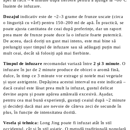
apei la răcit ~ 4 minute după fierbere pentru a ajunge la ~80°C
înainte de infuzare.
Dozajul
indicativ este de ~2–3 grame de frunze uscate (circa
o linguriță cu vârf) pentru 150–200 ml de apă. În practică, se
poate ajusta cantitatea de ceai după preferințe, dar un raport
prea mare de frunze poate duce la o infuzie foarte puternică.
De aceea, dacă doriți un gust mai intens, este mai bine să
prelungiți ușor timpul de infuzare sau să adăugați puțin mai
mult ceai, decât să folosiți apă mai fierbinte.
Timpul de infuzare
recomandat variază între
2 și 3 minute
. O
infuzare în jur de 2 minute produce de obicei o aromă fină,
dulce, în timp ce 3 minute vor extrage și notele mai vegetale
și ușor astrigente. Depășirea acestui interval nu este indicată –
dacă ceaiul este lăsat prea mult la infuzat, gustul delicat
devine aspru și poate apărea amăreală excesivă​. Așadar,
pentru cea mai bună experiență, gustați ceaiul după ~2 minute
și decideți dacă mai are nevoie de câteva zeci de secunde în
plus, în funcție de intensitatea dorită.
Vesela și tehnica:
Long Jing poate fi infuzat atât în stil
occidental, cât și în stil asiatic. O metodă tradițională populară