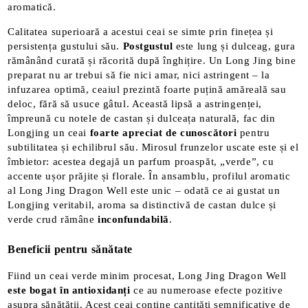
aromatică​.
Calitatea superioară a acestui ceai se simte prin finețea și
persistența gustului său.
Postgustul
este lung și dulceag, gura
rămânând curată și răcorită după înghițire. Un Long Jing bine
preparat nu ar trebui să fie nici amar, nici astringent – la
infuzarea optimă, ceaiul prezintă foarte puțină amăreală sau
deloc, fără să usuce gâtul​. Această lipsă a astringenței,
împreună cu notele de castan și dulceața naturală, fac din
Longjing un ceai
foarte apreciat de cunoscători
pentru
subtilitatea și echilibrul său. Mirosul frunzelor uscate este și el
îmbietor: acestea degajă un parfum proaspăt, „verde”, cu
accente ușor prăjite și florale. În ansamblu, profilul aromatic
al Long Jing Dragon Well este unic – odată ce ai gustat un
Longjing veritabil, aroma sa distinctivă de castan dulce și
verde crud rămâne
inconfundabilă
​.
Beneficii pentru sănătate
Fiind un ceai verde minim procesat, Long Jing Dragon Well
este bogat în antioxidanți
ce au numeroase efecte pozitive
asupra sănătății. Acest ceai conține cantități semnificative de