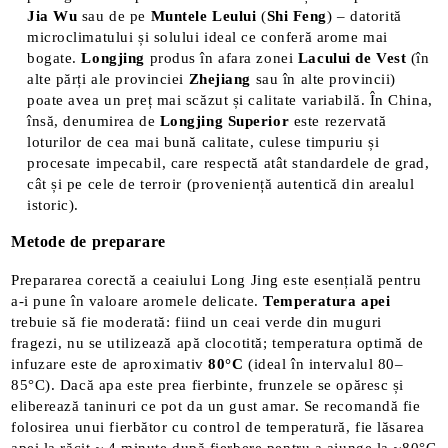
Jia Wu
sau de pe
Muntele Leului
(
Shi Feng
) – datorită
microclimatului și solului ideal ce conferă arome mai
bogate.
Longjing
produs în afara zonei
Lacului
de Vest
(în
alte părți ale provinciei
Zhejiang
sau în alte provincii)
poate avea un preț mai scăzut și calitate variabilă. În China,
însă, denumirea de
Longjing Superior
este rezervată
loturilor de cea mai bună calitate, culese timpuriu și
procesate impecabil, care respectă atât standardele de grad,
cât și pe cele de terroir (proveniență autentică din arealul
istoric).
Metode de preparare
Prepararea corectă a ceaiului Long Jing este esențială pentru
a-i pune în valoare aromele delicate.
Temperatura apei
trebuie să fie moderată: fiind un ceai verde din muguri
fragezi, nu se utilizează apă clocotită; temperatura optimă de
infuzare este de aproximativ
80°C
(ideal în intervalul 80–
85°C)​. Dacă apa este prea fierbinte, frunzele se opăresc și
eliberează taninuri ce pot da un gust amar. Se recomandă fie
folosirea unui fierbător cu control de temperatură, fie lăsarea