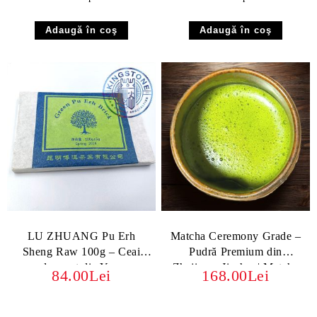
LU ZHUANG Pu Erh
Matcha Ceremony Grade –
Sheng Raw 100g – Ceai
Pudră Premium din
crud presat din Yunnan
Zhejiang, Jinshan| Matcha
84.00Lei
168.00Lei
pentru CHADO